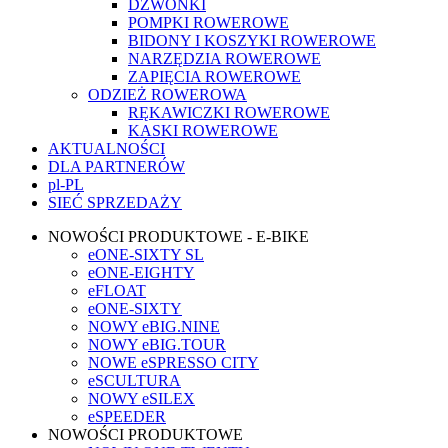
DZWONKI
POMPKI ROWEROWE
BIDONY I KOSZYKI ROWEROWE
NARZĘDZIA ROWEROWE
ZAPIĘCIA ROWEROWE
ODZIEŻ ROWEROWA
RĘKAWICZKI ROWEROWE
KASKI ROWEROWE
AKTUALNOŚCI
DLA PARTNERÓW
pl-PL
SIEĆ SPRZEDAŻY
NOWOŚCI PRODUKTOWE - E-BIKE
eONE-SIXTY SL
eONE-EIGHTY
eFLOAT
eONE-SIXTY
NOWY eBIG.NINE
NOWY eBIG.TOUR
NOWE eSPRESSO CITY
eSCULTURA
NOWY eSILEX
eSPEEDER
NOWOŚCI PRODUKTOWE