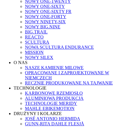
NOWY ONE-TWENTY
NOWY ONE-SIXTY
NOWY ONE-SIXTY FR
NOWY ONE-FORTY
NOWY NINETY-SIX
NOWY BIG.NINE
BIG.TRAIL
REACTO
SCULTURA
NOWA SCULTURA ENDURANCE
MISSION
NOWY SILEX
O NAS
NASZE KAMIENIE MILOWE
OPRACOWANE I ZAPROJEKTOWANE W
NIEMCZECH
RĘCZNIE PRODUKOWANE NA TAJWANIE
TECHNOLOGIE
KARBONOWE RZEMIOSŁO
ALUMINIOWA PRODUKCJA
TECHNOLOGIE MERIDY
MAHLE EBIKEMOTION
DRUŻYNY I KOLARZE
JOSÉ ANTONIO HERMIDA
GUNN-RITA DAHLE FLESJÅ