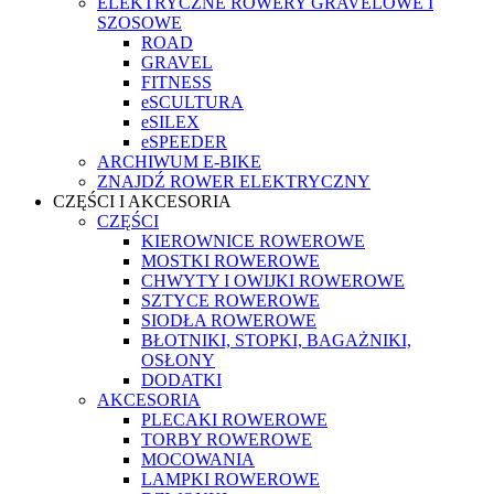
ELEKTRYCZNE ROWERY GRAVELOWE I
SZOSOWE
ROAD
GRAVEL
FITNESS
eSCULTURA
eSILEX
eSPEEDER
ARCHIWUM E-BIKE
ZNAJDŹ ROWER ELEKTRYCZNY
CZĘŚCI I AKCESORIA
CZĘŚCI
KIEROWNICE ROWEROWE
MOSTKI ROWEROWE
CHWYTY I OWIJKI ROWEROWE
SZTYCE ROWEROWE
SIODŁA ROWEROWE
BŁOTNIKI, STOPKI, BAGAŻNIKI,
OSŁONY
DODATKI
AKCESORIA
PLECAKI ROWEROWE
TORBY ROWEROWE
MOCOWANIA
LAMPKI ROWEROWE