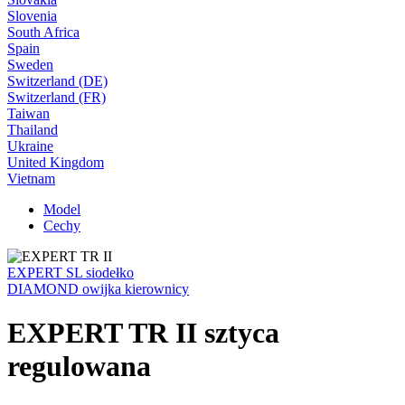
Slovenia
South Africa
Spain
Sweden
Switzerland (DE)
Switzerland (FR)
Taiwan
Thailand
Ukraine
United Kingdom
Vietnam
Model
Cechy
EXPERT SL siodełko
DIAMOND owijka kierownicy
EXPERT TR II sztyca
regulowana