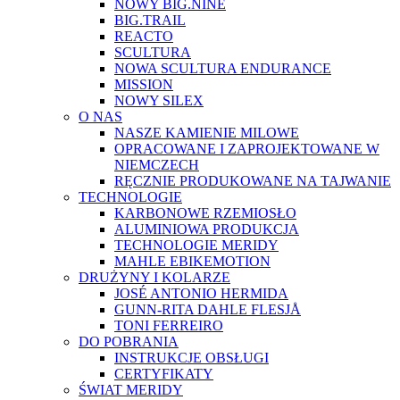
NOWY BIG.NINE
BIG.TRAIL
REACTO
SCULTURA
NOWA SCULTURA ENDURANCE
MISSION
NOWY SILEX
O NAS
NASZE KAMIENIE MILOWE
OPRACOWANE I ZAPROJEKTOWANE W
NIEMCZECH
RĘCZNIE PRODUKOWANE NA TAJWANIE
TECHNOLOGIE
KARBONOWE RZEMIOSŁO
ALUMINIOWA PRODUKCJA
TECHNOLOGIE MERIDY
MAHLE EBIKEMOTION
DRUŻYNY I KOLARZE
JOSÉ ANTONIO HERMIDA
GUNN-RITA DAHLE FLESJÅ
TONI FERREIRO
DO POBRANIA
INSTRUKCJE OBSŁUGI
CERTYFIKATY
ŚWIAT MERIDY