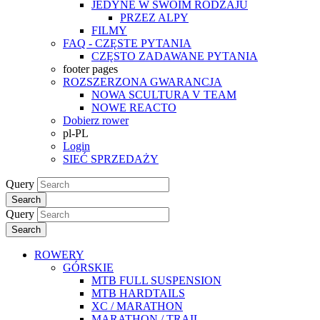
JEDYNE W SWOIM RODZAJU
PRZEZ ALPY
FILMY
FAQ - CZĘSTE PYTANIA
CZĘSTO ZADAWANE PYTANIA
footer pages
ROZSZERZONA GWARANCJA
NOWA SCULTURA V TEAM
NOWE REACTO
Dobierz rower
pl-PL
Login
SIEĆ SPRZEDAŻY
Query
Search
Query
Search
ROWERY
GÓRSKIE
MTB FULL SUSPENSION
MTB HARDTAILS
XC / MARATHON
MARATHON / TRAIL