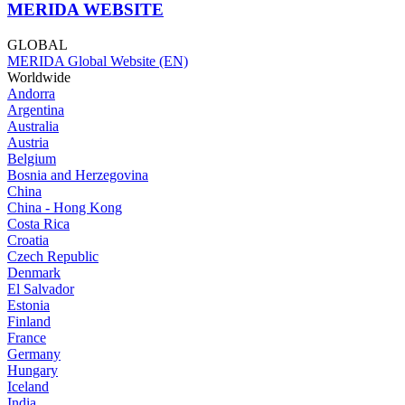
MERIDA WEBSITE
GLOBAL
MERIDA Global Website (EN)
Worldwide
Andorra
Argentina
Australia
Austria
Belgium
Bosnia and Herzegovina
China
China - Hong Kong
Costa Rica
Croatia
Czech Republic
Denmark
El Salvador
Estonia
Finland
France
Germany
Hungary
Iceland
India