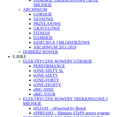
DAMSKIE TREKKINGOWE ORAZ
MIEJSKIE
ARCHIWUM
GÓRSKIE
SZOSOWE
PRZEŁAJOWE
GRAVELOWE
FITNESS
DAMSKIE
DZIECIĘCE I MŁODZIEŻOWE
ARCHIWUM 2011-2019
DOBIERZ ROWER
E-BIKE
ELEKTRYCZNE ROWERY GÓRSKIE
PERFORMANCE
eONE-SIXTY SL
eONE-SIXTY
eONE-FORTY
eONE-EIGHTY
eBIG.NINE
eBIG.TOUR
ELEKTRYCZNE ROWERY TREKKINGOWE I
MIEJSKIE
eFLOAT – ePowered by Bosch
eSPRESSO – Shimano STePS power systems