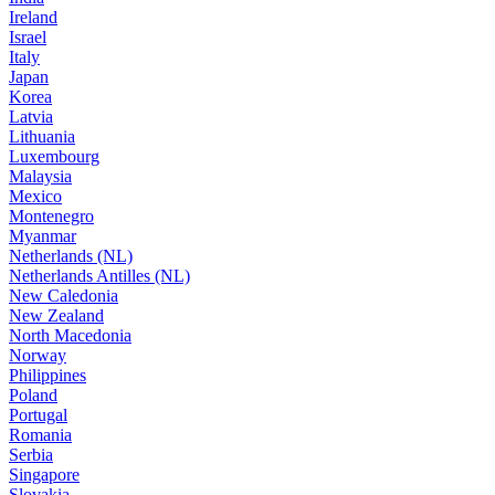
Ireland
Israel
Italy
Japan
Korea
Latvia
Lithuania
Luxembourg
Malaysia
Mexico
Montenegro
Myanmar
Netherlands (NL)
Netherlands Antilles (NL)
New Caledonia
New Zealand
North Macedonia
Norway
Philippines
Poland
Portugal
Romania
Serbia
Singapore
Slovakia