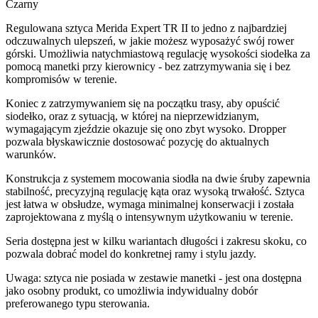
Czarny
Regulowana sztyca Merida Expert TR II to jedno z najbardziej
odczuwalnych ulepszeń, w jakie możesz wyposażyć swój rower
górski. Umożliwia natychmiastową regulację wysokości siodełka za
pomocą manetki przy kierownicy - bez zatrzymywania się i bez
kompromisów w terenie.
Koniec z zatrzymywaniem się na początku trasy, aby opuścić
siodełko, oraz z sytuacją, w której na nieprzewidzianym,
wymagającym zjeździe okazuje się ono zbyt wysoko. Dropper
pozwala błyskawicznie dostosować pozycję do aktualnych
warunków.
Konstrukcja z systemem mocowania siodła na dwie śruby zapewnia
stabilność, precyzyjną regulację kąta oraz wysoką trwałość. Sztyca
jest łatwa w obsłudze, wymaga minimalnej konserwacji i została
zaprojektowana z myślą o intensywnym użytkowaniu w terenie.
Seria dostępna jest w kilku wariantach długości i zakresu skoku, co
pozwala dobrać model do konkretnej ramy i stylu jazdy.
Uwaga: sztyca nie posiada w zestawie manetki - jest ona dostępna
jako osobny produkt, co umożliwia indywidualny dobór
preferowanego typu sterowania.