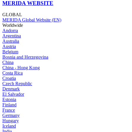
MERIDA WEBSITE
GLOBAL
MERIDA Global Website (EN)
Worldwide
Andorra
Argentina
Australia
Austria
Belgium
Bosnia and Herzegovina
China
China - Hong Kong
Costa Rica
Croatia
Czech Republic
Denmark
El Salvador
Estonia
Finland
France
Germany
Hungary
Iceland
India