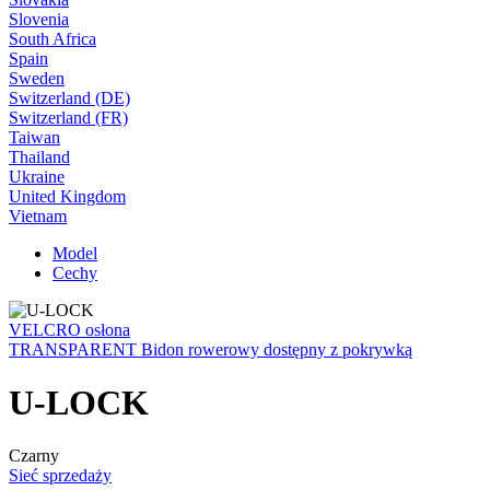
Slovenia
South Africa
Spain
Sweden
Switzerland (DE)
Switzerland (FR)
Taiwan
Thailand
Ukraine
United Kingdom
Vietnam
Model
Cechy
VELCRO osłona
TRANSPARENT Bidon rowerowy dostępny z pokrywką
U-LOCK
Czarny
Sieć sprzedaży