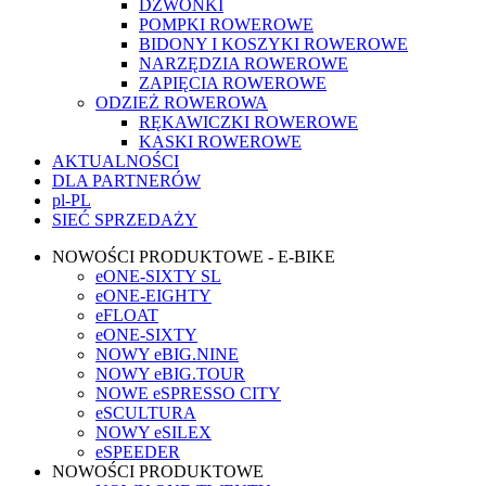
DZWONKI
POMPKI ROWEROWE
BIDONY I KOSZYKI ROWEROWE
NARZĘDZIA ROWEROWE
ZAPIĘCIA ROWEROWE
ODZIEŻ ROWEROWA
RĘKAWICZKI ROWEROWE
KASKI ROWEROWE
AKTUALNOŚCI
DLA PARTNERÓW
pl-PL
SIEĆ SPRZEDAŻY
NOWOŚCI PRODUKTOWE - E-BIKE
eONE-SIXTY SL
eONE-EIGHTY
eFLOAT
eONE-SIXTY
NOWY eBIG.NINE
NOWY eBIG.TOUR
NOWE eSPRESSO CITY
eSCULTURA
NOWY eSILEX
eSPEEDER
NOWOŚCI PRODUKTOWE