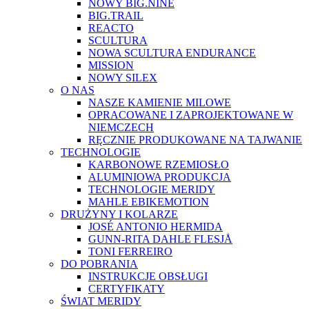
NOWY BIG.NINE
BIG.TRAIL
REACTO
SCULTURA
NOWA SCULTURA ENDURANCE
MISSION
NOWY SILEX
O NAS
NASZE KAMIENIE MILOWE
OPRACOWANE I ZAPROJEKTOWANE W
NIEMCZECH
RĘCZNIE PRODUKOWANE NA TAJWANIE
TECHNOLOGIE
KARBONOWE RZEMIOSŁO
ALUMINIOWA PRODUKCJA
TECHNOLOGIE MERIDY
MAHLE EBIKEMOTION
DRUŻYNY I KOLARZE
JOSÉ ANTONIO HERMIDA
GUNN-RITA DAHLE FLESJÅ
TONI FERREIRO
DO POBRANIA
INSTRUKCJE OBSŁUGI
CERTYFIKATY
ŚWIAT MERIDY