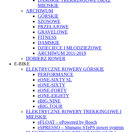
DAMSKIE TREKKINGOWE ORAZ
MIEJSKIE
ARCHIWUM
GÓRSKIE
SZOSOWE
PRZEŁAJOWE
GRAVELOWE
FITNESS
DAMSKIE
DZIECIĘCE I MŁODZIEŻOWE
ARCHIWUM 2011-2019
DOBIERZ ROWER
E-BIKE
ELEKTRYCZNE ROWERY GÓRSKIE
PERFORMANCE
eONE-SIXTY SL
eONE-SIXTY
eONE-FORTY
eONE-EIGHTY
eBIG.NINE
eBIG.TOUR
ELEKTRYCZNE ROWERY TREKKINGOWE I
MIEJSKIE
eFLOAT – ePowered by Bosch
eSPRESSO – Shimano STePS power systems