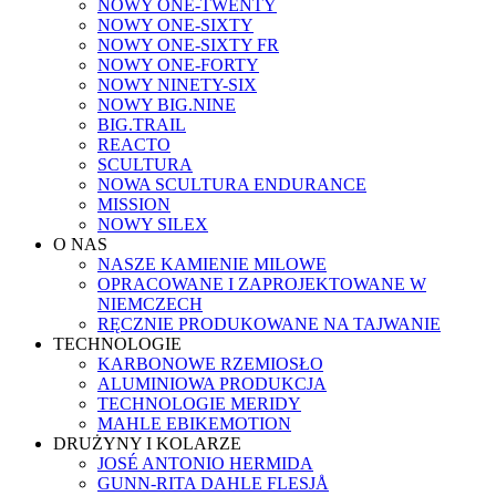
NOWY ONE-TWENTY
NOWY ONE-SIXTY
NOWY ONE-SIXTY FR
NOWY ONE-FORTY
NOWY NINETY-SIX
NOWY BIG.NINE
BIG.TRAIL
REACTO
SCULTURA
NOWA SCULTURA ENDURANCE
MISSION
NOWY SILEX
O NAS
NASZE KAMIENIE MILOWE
OPRACOWANE I ZAPROJEKTOWANE W
NIEMCZECH
RĘCZNIE PRODUKOWANE NA TAJWANIE
TECHNOLOGIE
KARBONOWE RZEMIOSŁO
ALUMINIOWA PRODUKCJA
TECHNOLOGIE MERIDY
MAHLE EBIKEMOTION
DRUŻYNY I KOLARZE
JOSÉ ANTONIO HERMIDA
GUNN-RITA DAHLE FLESJÅ