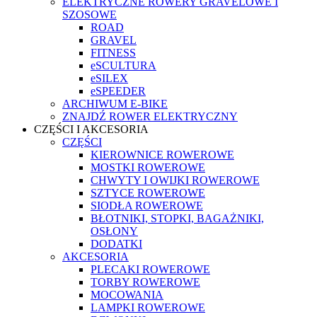
ELEKTRYCZNE ROWERY GRAVELOWE I
SZOSOWE
ROAD
GRAVEL
FITNESS
eSCULTURA
eSILEX
eSPEEDER
ARCHIWUM E-BIKE
ZNAJDŹ ROWER ELEKTRYCZNY
CZĘŚCI I AKCESORIA
CZĘŚCI
KIEROWNICE ROWEROWE
MOSTKI ROWEROWE
CHWYTY I OWIJKI ROWEROWE
SZTYCE ROWEROWE
SIODŁA ROWEROWE
BŁOTNIKI, STOPKI, BAGAŻNIKI,
OSŁONY
DODATKI
AKCESORIA
PLECAKI ROWEROWE
TORBY ROWEROWE
MOCOWANIA
LAMPKI ROWEROWE