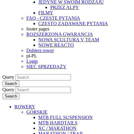
JEDYNE W SWOIM RODZAJU
PRZEZ ALPY
FILMY
FAQ - CZĘSTE PYTANIA
CZĘSTO ZADAWANE PYTANIA
footer pages
ROZSZERZONA GWARANCJA
NOWA SCULTURA V TEAM
NOWE REACTO
Dobierz rower
pl-PL
Login
SIEĆ SPRZEDAŻY
Query
Search
Query
Search
ROWERY
GÓRSKIE
MTB FULL SUSPENSION
MTB HARDTAILS
XC / MARATHON
MARATHON / TRAIL