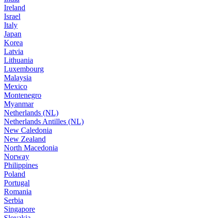
Ireland
Israel
Italy
Japan
Korea
Latvia
Lithuania
Luxembourg
Malaysia
Mexico
Montenegro
Myanmar
Netherlands (NL)
Netherlands Antilles (NL)
New Caledonia
New Zealand
North Macedonia
Norway
Philippines
Poland
Portugal
Romania
Serbia
Singapore
Slovakia