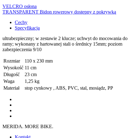
VELCRO osłona
TRANSPARENT Bidon rowerowy dostępny z pokrywką
Cechy
Specyfikacja
ultrabezpieczny; w zestawie 2 klucze; uchwyt do mocowania do
ramy; wykonany z hartowanej stali o średnicy 15mm; poziom
zabezpieczenia 9/10
Rozmiar
110 x 230 mm
Wysokość
11 cm
Długość
23 cm
Waga
1,25 kg
Materiał
stop cynkowy , ABS, PVC, stal, mosiądz, PP
MERIDA. MORE BIKE.
Kontakt