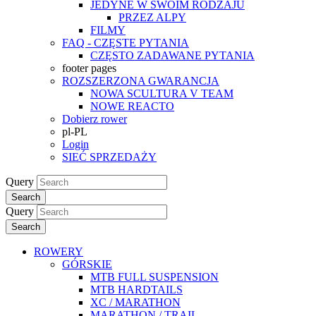
JEDYNE W SWOIM RODZAJU
PRZEZ ALPY
FILMY
FAQ - CZĘSTE PYTANIA
CZĘSTO ZADAWANE PYTANIA
footer pages
ROZSZERZONA GWARANCJA
NOWA SCULTURA V TEAM
NOWE REACTO
Dobierz rower
pl-PL
Login
SIEĆ SPRZEDAŻY
Query
Search
Query
Search
ROWERY
GÓRSKIE
MTB FULL SUSPENSION
MTB HARDTAILS
XC / MARATHON
MARATHON / TRAIL