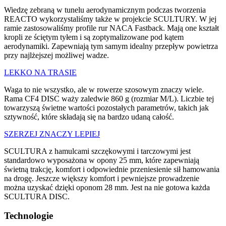
Wiedzę zebraną w tunelu aerodynamicznym podczas tworzenia
REACTO wykorzystaliśmy także w projekcie SCULTURY. W jej
ramie zastosowaliśmy profile rur NACA Fastback. Mają one kształt
kropli ze ściętym tyłem i są zoptymalizowane pod kątem
aerodynamiki. Zapewniają tym samym idealny przepływ powietrza
przy najlżejszej możliwej wadze.
LEKKO NA TRASIE
Waga to nie wszystko, ale w rowerze szosowym znaczy wiele.
Rama CF4 DISC waży zaledwie 860 g (rozmiar M/L). Liczbie tej
towarzyszą świetne wartości pozostałych parametrów, takich jak
sztywność, które składają się na bardzo udaną całość.
SZERZEJ ZNACZY LEPIEJ
SCULTURA z hamulcami szczękowymi i tarczowymi jest
standardowo wyposażona w opony 25 mm, które zapewniają
świetną trakcję, komfort i odpowiednie przeniesienie sił hamowania
na drogę. Jeszcze większy komfort i pewniejsze prowadzenie
można uzyskać dzięki oponom 28 mm. Jest na nie gotowa każda
SCULTURA DISC.
Technologie