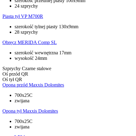
szerokość przedniej piasty 100x9mm
24 szprychy
Piasta tył
VP M700R
szerokość tylnej piasty 130x9mm
28 szprychy
Obręcz
MERIDA Comp SL
szerokość wewnętrzna 17mm
wysokość 24mm
Szprychy
Czarne stalowe
Oś przód
QR
Oś tył
QR
Opona przód
Maxxis Dolomites
700x25C
zwijana
Opona tył
Maxxis Dolomites
700x25C
zwijana