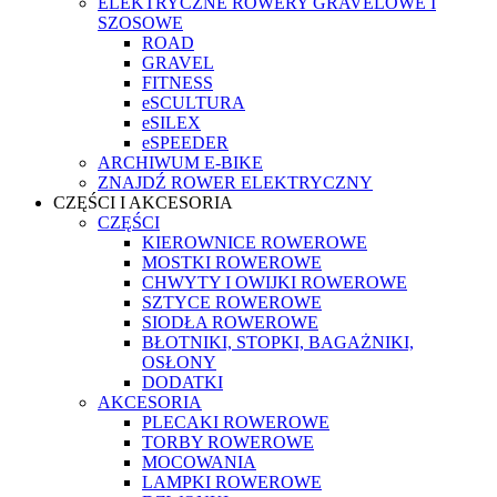
ELEKTRYCZNE ROWERY GRAVELOWE I
SZOSOWE
ROAD
GRAVEL
FITNESS
eSCULTURA
eSILEX
eSPEEDER
ARCHIWUM E-BIKE
ZNAJDŹ ROWER ELEKTRYCZNY
CZĘŚCI I AKCESORIA
CZĘŚCI
KIEROWNICE ROWEROWE
MOSTKI ROWEROWE
CHWYTY I OWIJKI ROWEROWE
SZTYCE ROWEROWE
SIODŁA ROWEROWE
BŁOTNIKI, STOPKI, BAGAŻNIKI,
OSŁONY
DODATKI
AKCESORIA
PLECAKI ROWEROWE
TORBY ROWEROWE
MOCOWANIA
LAMPKI ROWEROWE