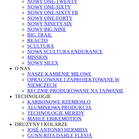
NOWY ONE-TWENTY
NOWY ONE-SIXTY
NOWY ONE-SIXTY FR
NOWY ONE-FORTY
NOWY NINETY-SIX
NOWY BIG.NINE
BIG.TRAIL
REACTO
SCULTURA
NOWA SCULTURA ENDURANCE
MISSION
NOWY SILEX
O NAS
NASZE KAMIENIE MILOWE
OPRACOWANE I ZAPROJEKTOWANE W
NIEMCZECH
RĘCZNIE PRODUKOWANE NA TAJWANIE
TECHNOLOGIE
KARBONOWE RZEMIOSŁO
ALUMINIOWA PRODUKCJA
TECHNOLOGIE MERIDY
MAHLE EBIKEMOTION
DRUŻYNY I KOLARZE
JOSÉ ANTONIO HERMIDA
GUNN-RITA DAHLE FLESJÅ