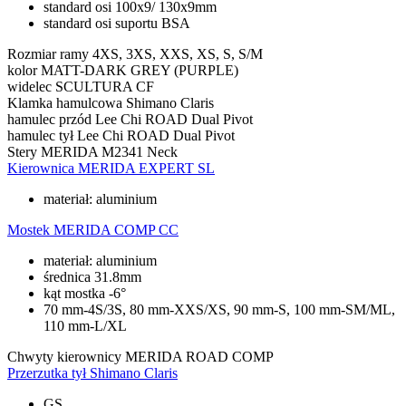
standard osi 100x9/ 130x9mm
standard osi suportu BSA
Rozmiar ramy
4XS, 3XS, XXS, XS, S, S/M
kolor
MATT-DARK GREY (PURPLE)
widelec
SCULTURA CF
Klamka hamulcowa
Shimano Claris
hamulec przód
Lee Chi ROAD Dual Pivot
hamulec tył
Lee Chi ROAD Dual Pivot
Stery
MERIDA M2341 Neck
Kierownica
MERIDA EXPERT SL
materiał: aluminium
Mostek
MERIDA COMP CC
materiał: aluminium
średnica 31.8mm
kąt mostka -6°
70 mm-4S/3S, 80 mm-XXS/XS, 90 mm-S, 100 mm-SM/ML,
110 mm-L/XL
Chwyty kierownicy
MERIDA ROAD COMP
Przerzutka tył
Shimano Claris
GS