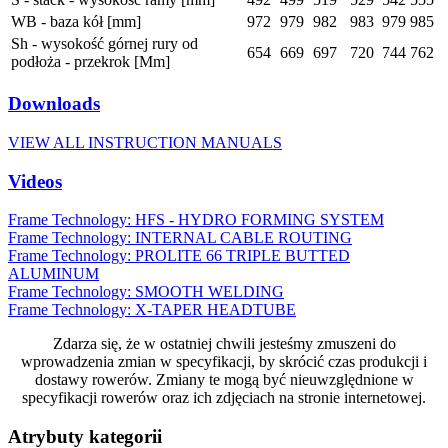
WB - baza kół [mm]
972
979
982
983
979
985
Sh - wysokość górnej rury od
654
669
697
720
744
762
podłoża - przekrok [Mm]
Downloads
VIEW ALL INSTRUCTION MANUALS
Videos
Frame Technology: HFS - HYDRO FORMING SYSTEM
Frame Technology: INTERNAL CABLE ROUTING
Frame Technology: PROLITE 66 TRIPLE BUTTED
ALUMINUM
Frame Technology: SMOOTH WELDING
Frame Technology: X-TAPER HEADTUBE
Zdarza się, że w ostatniej chwili jesteśmy zmuszeni do
wprowadzenia zmian w specyfikacji, by skrócić czas produkcji i
dostawy rowerów. Zmiany te mogą być nieuwzględnione w
specyfikacji rowerów oraz ich zdjęciach na stronie internetowej.
Atrybuty kategorii