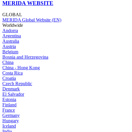
MERIDA WEBSITE
GLOBAL
MERIDA Global Website (EN)
Worldwide
Andorra
Argentina
Australia
Austria
Belgium
Bosnia and Herzegovina
China
China - Hong Kong
Costa Rica
Croatia
Czech Republic
Denmark
El Salvador
Estonia
Finland
France
Germany
Hungary
Iceland
India