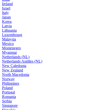
Ireland
Israel
Italy
Japan
Korea
Latvia
Lithuania
Luxembourg
Malaysia
Mexico
Montenegro
Myanmar
Netherlands (NL)
Netherlands Antilles (NL)
New Caledonia
New Zealand
North Macedonia
Norway
Philippines
Poland
Portugal
Romania
Serbia
Singapore
Slovakia