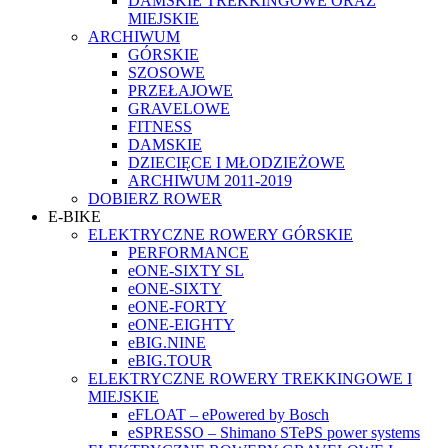
DAMSKIE TREKKINGOWE ORAZ
MIEJSKIE
ARCHIWUM
GÓRSKIE
SZOSOWE
PRZEŁAJOWE
GRAVELOWE
FITNESS
DAMSKIE
DZIECIĘCE I MŁODZIEŻOWE
ARCHIWUM 2011-2019
DOBIERZ ROWER
E-BIKE
ELEKTRYCZNE ROWERY GÓRSKIE
PERFORMANCE
eONE-SIXTY SL
eONE-SIXTY
eONE-FORTY
eONE-EIGHTY
eBIG.NINE
eBIG.TOUR
ELEKTRYCZNE ROWERY TREKKINGOWE I
MIEJSKIE
eFLOAT – ePowered by Bosch
eSPRESSO – Shimano STePS power systems