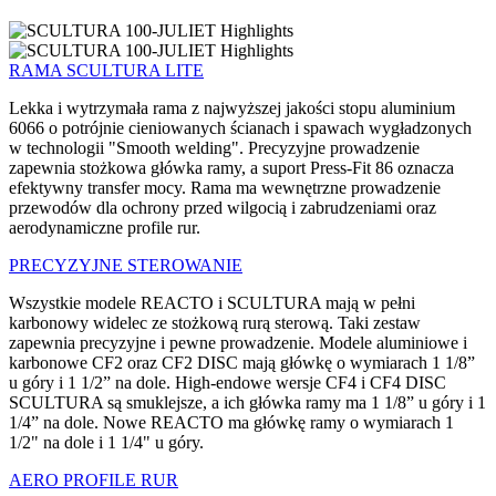
RAMA SCULTURA LITE
Lekka i wytrzymała rama z najwyższej jakości stopu aluminium
6066 o potrójnie cieniowanych ścianach i spawach wygładzonych
w technologii "Smooth welding". Precyzyjne prowadzenie
zapewnia stożkowa główka ramy, a suport Press-Fit 86 oznacza
efektywny transfer mocy. Rama ma wewnętrzne prowadzenie
przewodów dla ochrony przed wilgocią i zabrudzeniami oraz
aerodynamiczne profile rur.
PRECYZYJNE STEROWANIE
Wszystkie modele REACTO i SCULTURA mają w pełni
karbonowy widelec ze stożkową rurą sterową. Taki zestaw
zapewnia precyzyjne i pewne prowadzenie. Modele aluminiowe i
karbonowe CF2 oraz CF2 DISC mają główkę o wymiarach 1 1/8”
u góry i 1 1/2” na dole. High-endowe wersje CF4 i CF4 DISC
SCULTURA są smuklejsze, a ich główka ramy ma 1 1/8” u góry i 1
1/4” na dole. Nowe REACTO ma główkę ramy o wymiarach 1
1/2" na dole i 1 1/4" u góry.
AERO PROFILE RUR