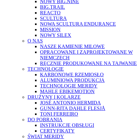
NOWY BIG.NINE
BIG.TRAIL
REACTO
SCULTURA
NOWA SCULTURA ENDURANCE
MISSION
NOWY SILEX
O NAS
NASZE KAMIENIE MILOWE
OPRACOWANE I ZAPROJEKTOWANE W
NIEMCZECH
RĘCZNIE PRODUKOWANE NA TAJWANIE
TECHNOLOGIE
KARBONOWE RZEMIOSŁO
ALUMINIOWA PRODUKCJA
TECHNOLOGIE MERIDY
MAHLE EBIKEMOTION
DRUŻYNY I KOLARZE
JOSÉ ANTONIO HERMIDA
GUNN-RITA DAHLE FLESJÅ
TONI FERREIRO
DO POBRANIA
INSTRUKCJE OBSŁUGI
CERTYFIKATY
ŚWIAT MERIDY