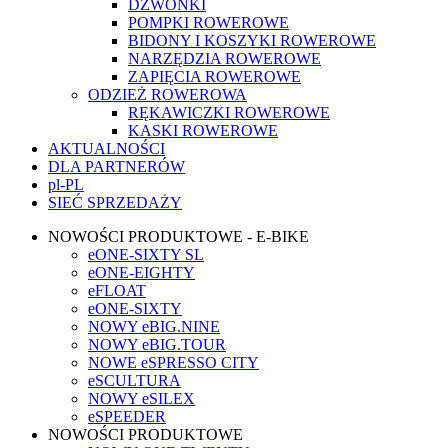
DZWONKI
POMPKI ROWEROWE
BIDONY I KOSZYKI ROWEROWE
NARZĘDZIA ROWEROWE
ZAPIĘCIA ROWEROWE
ODZIEŻ ROWEROWA
RĘKAWICZKI ROWEROWE
KASKI ROWEROWE
AKTUALNOŚCI
DLA PARTNERÓW
pl-PL
SIEĆ SPRZEDAŻY
NOWOŚCI PRODUKTOWE - E-BIKE
eONE-SIXTY SL
eONE-EIGHTY
eFLOAT
eONE-SIXTY
NOWY eBIG.NINE
NOWY eBIG.TOUR
NOWE eSPRESSO CITY
eSCULTURA
NOWY eSILEX
eSPEEDER
NOWOŚCI PRODUKTOWE