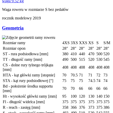
waga
9.52 kg
Waga roweru w rozmiarze S bez pedałów
rocznik modelowy
2019
Geometria
Rozmiar ramy
4XS
3XS
XXS
XS
S
S/M
Rozmiar opon
28"
28"
28"
28"
28"
28"
ST - rura podsiodłowa [mm]
380
410
440
470
500
520
TT - długość ramy [mm]
490
500
515
520
530
545
CS - dolne rury tylnego trójkąta
408
408
408
408
408
408
[mm]
HTA - kąt główki ramy [stopnie]
70
70.5
71
71
72
73
STA - kąt rury podsiodłowej [°]
75
75
75
74.5
74
74
Bd - położenie środka supportu
70
70
66
66
66
66
[mm]
Ht - wysokość główki ramy [mm]
95
100
120
130
140
150
Fl - długość widelca [mm]
375
375
375
375
375
375
R - reach - zasięg [mm]
358
366
376
373
375
386
S - stack - wysokość ramy [mm]
492
499
519
529
542
555