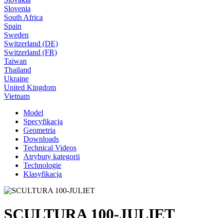
Slovenia
South Africa
Spain
Sweden
Switzerland (DE)
Switzerland (FR)
Taiwan
Thailand
Ukraine
United Kingdom
Vietnam
Model
Specyfikacja
Geometria
Downloads
Technical Videos
Atrybuty kategorii
Technologie
Klasyfikacja
SCULTURA 100-JULIET