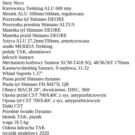
Stery
Neco
Kierownica
Trekking ALU 600 mm
Mostek
ALU 100mm/160mm, regulowany
Przerzutka tył
Shimano DEORE
Przerzutka przednia
Shimano ALTUS
Manetka tył
Shimano DEORE
Manetka przód
Shimano DEORE
Sztyca
ALU 27,2mm/350mm, amortyzowana
siodło
MERIDA Trekking
pedały
TAK, aluminiowe
łańcuch
Sunrace
Mechanizm korbowy
Suntour XCM-T418 SQ, 48/36/26T 170mm
Kaseta/wolnobieg
Sunrace, 9 rzędowa, 11-32
Wkład Suportu
1.37"
Piasta przód
Shimano dynamo
Piasta tył
Shimano FH-M475L QR
Obręcz
MACH 28", dwuścienne, DISC, 36H
Opona przód
CST 700X40C z sys. antyprzebiciowym
Opona tył
CST 700X40C z sys. antyprzebiciowym
Dętki
CST
Przednie światło
Dynamo
błotnik
TAK, plastik
waga
18.5 kg
Osłona łańcucha
TAK
rocznik modelowy
2020