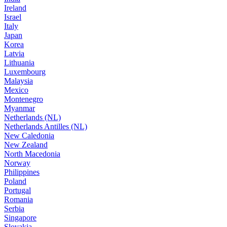
Ireland
Israel
Italy
Japan
Korea
Latvia
Lithuania
Luxembourg
Malaysia
Mexico
Montenegro
Myanmar
Netherlands (NL)
Netherlands Antilles (NL)
New Caledonia
New Zealand
North Macedonia
Norway
Philippines
Poland
Portugal
Romania
Serbia
Singapore
Slovakia