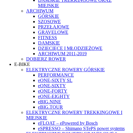
DAMSKIE TREKKINGOWE ORAZ
MIEJSKIE
ARCHIWUM
GÓRSKIE
SZOSOWE
PRZEŁAJOWE
GRAVELOWE
FITNESS
DAMSKIE
DZIECIĘCE I MŁODZIEŻOWE
ARCHIWUM 2011-2019
DOBIERZ ROWER
E-BIKE
ELEKTRYCZNE ROWERY GÓRSKIE
PERFORMANCE
eONE-SIXTY SL
eONE-SIXTY
eONE-FORTY
eONE-EIGHTY
eBIG.NINE
eBIG.TOUR
ELEKTRYCZNE ROWERY TREKKINGOWE I
MIEJSKIE
eFLOAT – ePowered by Bosch
eSPRESSO – Shimano STePS power systems