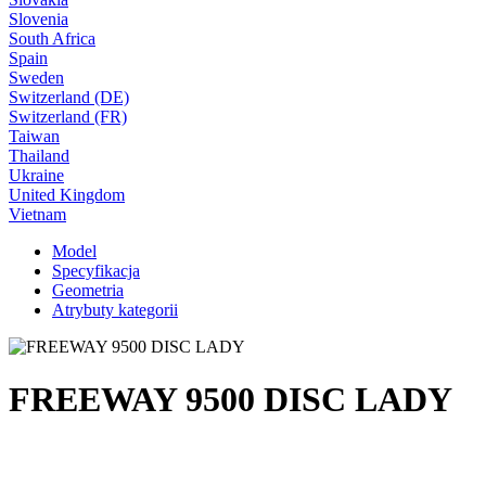
Slovenia
South Africa
Spain
Sweden
Switzerland (DE)
Switzerland (FR)
Taiwan
Thailand
Ukraine
United Kingdom
Vietnam
Model
Specyfikacja
Geometria
Atrybuty kategorii
FREEWAY 9500 DISC LADY