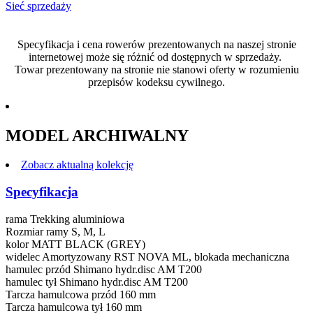
Sieć sprzedaży
Specyfikacja i cena rowerów prezentowanych na naszej stronie
internetowej może się różnić od dostępnych w sprzedaży.
Towar prezentowany na stronie nie stanowi oferty w rozumieniu
przepisów kodeksu cywilnego.
MODEL ARCHIWALNY
Zobacz aktualną kolekcję
Specyfikacja
rama
Trekking aluminiowa
Rozmiar ramy
S, M, L
kolor
MATT BLACK (GREY)
widelec
Amortyzowany RST NOVA ML, blokada mechaniczna
hamulec przód
Shimano hydr.disc AM T200
hamulec tył
Shimano hydr.disc AM T200
Tarcza hamulcowa przód
160 mm
Tarcza hamulcowa tył
160 mm