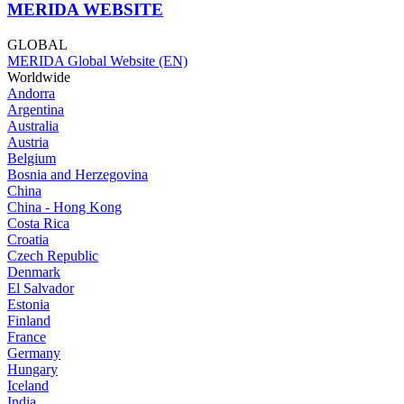
MERIDA WEBSITE
GLOBAL
MERIDA Global Website (EN)
Worldwide
Andorra
Argentina
Australia
Austria
Belgium
Bosnia and Herzegovina
China
China - Hong Kong
Costa Rica
Croatia
Czech Republic
Denmark
El Salvador
Estonia
Finland
France
Germany
Hungary
Iceland
India