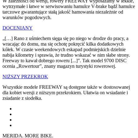
W zależności od wersji, rowery FREEWAY wyposażamy w lekkie,
wytrzymałe i łatwe w serwisowaniu hamulce V-brake bądź hamulce
tarczowe gwarantujące stałą jakość hamowania niezależnie od
warunków pogodowych.
DOCENIANY
„[…] Rano z uśmiechem sięga się po niego w drodze do pracy, a
wracając do domu, ma się ochotę pokręcić kilka dodatkowych
kółek. W czasie weekendowych eskapad podmiejskich dzielnie
nabija kilometry i sprawia, że trudno wskazać w nim słabe strony.
Freeway to kawał dobrego roweru [...]”. Tak model 9700 DISC
ocenia „Rowertour”, znany magazyn turystyki rowerowej.
NIŻSZY PRZEKROK
Wszystkie modele FREEWAY są dostępne także w dostosowanej
dla kobiet wersji z niższym przekrokiem. Ułatwia on wsiadanie i
zsiadanie z siodełka.
MERIDA. MORE BIKE.