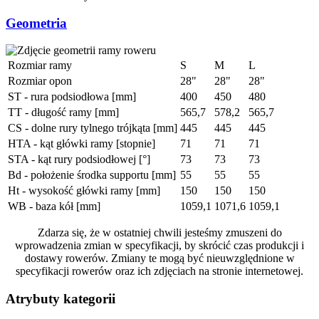
Geometria
Rozmiar ramy
S
M
L
Rozmiar opon
28"
28"
28"
ST - rura podsiodłowa [mm]
400
450
480
TT - długość ramy [mm]
565,7
578,2
565,7
CS - dolne rury tylnego trójkąta [mm]
445
445
445
HTA - kąt główki ramy [stopnie]
71
71
71
STA - kąt rury podsiodłowej [°]
73
73
73
Bd - położenie środka supportu [mm]
55
55
55
Ht - wysokość główki ramy [mm]
150
150
150
WB - baza kół [mm]
1059,1
1071,6
1059,1
Zdarza się, że w ostatniej chwili jesteśmy zmuszeni do
wprowadzenia zmian w specyfikacji, by skrócić czas produkcji i
dostawy rowerów. Zmiany te mogą być nieuwzględnione w
specyfikacji rowerów oraz ich zdjęciach na stronie internetowej.
Atrybuty kategorii