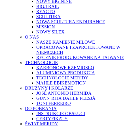
NOWY BIG.NINE
BIG.TRAIL
REACTO
SCULTURA
NOWA SCULTURA ENDURANCE
MISSION
NOWY SILEX
O NAS
NASZE KAMIENIE MILOWE
OPRACOWANE I ZAPROJEKTOWANE W
NIEMCZECH
RĘCZNIE PRODUKOWANE NA TAJWANIE
TECHNOLOGIE
KARBONOWE RZEMIOSŁO
ALUMINIOWA PRODUKCJA
TECHNOLOGIE MERIDY
MAHLE EBIKEMOTION
DRUŻYNY I KOLARZE
JOSÉ ANTONIO HERMIDA
GUNN-RITA DAHLE FLESJÅ
TONI FERREIRO
DO POBRANIA
INSTRUKCJE OBSŁUGI
CERTYFIKATY
ŚWIAT MERIDY