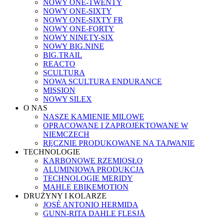
NOWY ONE-TWENTY
NOWY ONE-SIXTY
NOWY ONE-SIXTY FR
NOWY ONE-FORTY
NOWY NINETY-SIX
NOWY BIG.NINE
BIG.TRAIL
REACTO
SCULTURA
NOWA SCULTURA ENDURANCE
MISSION
NOWY SILEX
O NAS
NASZE KAMIENIE MILOWE
OPRACOWANE I ZAPROJEKTOWANE W
NIEMCZECH
RĘCZNIE PRODUKOWANE NA TAJWANIE
TECHNOLOGIE
KARBONOWE RZEMIOSŁO
ALUMINIOWA PRODUKCJA
TECHNOLOGIE MERIDY
MAHLE EBIKEMOTION
DRUŻYNY I KOLARZE
JOSÉ ANTONIO HERMIDA
GUNN-RITA DAHLE FLESJÅ