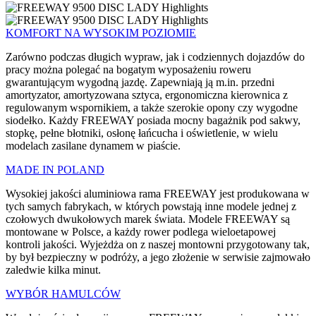
KOMFORT NA WYSOKIM POZIOMIE
Zarówno podczas długich wypraw, jak i codziennych dojazdów do
pracy można polegać na bogatym wyposażeniu roweru
gwarantującym wygodną jazdę. Zapewniają ją m.in. przedni
amortyzator, amortyzowana sztyca, ergonomiczna kierownica z
regulowanym wspornikiem, a także szerokie opony czy wygodne
siodełko. Każdy FREEWAY posiada mocny bagażnik pod sakwy,
stopkę, pełne błotniki, osłonę łańcucha i oświetlenie, w wielu
modelach zasilane dynamem w piaście.
MADE IN POLAND
Wysokiej jakości aluminiowa rama FREEWAY jest produkowana w
tych samych fabrykach, w których powstają inne modele jednej z
czołowych dwukołowych marek świata. Modele FREEWAY są
montowane w Polsce, a każdy rower podlega wieloetapowej
kontroli jakości. Wyjeżdża on z naszej montowni przygotowany tak,
by był bezpieczny w podróży, a jego złożenie w serwisie zajmowało
zaledwie kilka minut.
WYBÓR HAMULCÓW