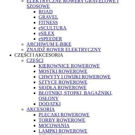
ELEKTRYCZNE ROWERY GRAVELOWE I
SZOSOWE
ROAD
GRAVEL
FITNESS
eSCULTURA
eSILEX
eSPEEDER
ARCHIWUM E-BIKE
ZNAJDŹ ROWER ELEKTRYCZNY
CZĘŚCI I AKCESORIA
CZĘŚCI
KIEROWNICE ROWEROWE
MOSTKI ROWEROWE
CHWYTY I OWIJKI ROWEROWE
SZTYCE ROWEROWE
SIODŁA ROWEROWE
BŁOTNIKI, STOPKI, BAGAŻNIKI,
OSŁONY
DODATKI
AKCESORIA
PLECAKI ROWEROWE
TORBY ROWEROWE
MOCOWANIA
LAMPKI ROWEROWE