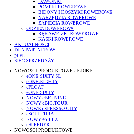
DZWONKI
POMPKI ROWEROWE
BIDONY I KOSZYKI ROWEROWE
NARZĘDZIA ROWEROWE
ZAPIĘCIA ROWEROWE
ODZIEŻ ROWEROWA
RĘKAWICZKI ROWEROWE
KASKI ROWEROWE
AKTUALNOŚCI
DLA PARTNERÓW
pl-PL
SIEĆ SPRZEDAŻY
NOWOŚCI PRODUKTOWE - E-BIKE
eONE-SIXTY SL
eONE-EIGHTY
eFLOAT
eONE-SIXTY
NOWY eBIG.NINE
NOWY eBIG.TOUR
NOWE eSPRESSO CITY
eSCULTURA
NOWY eSILEX
eSPEEDER
NOWOŚCI PRODUKTOWE