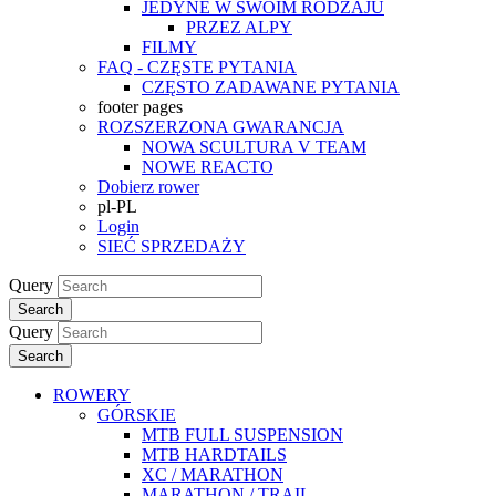
JEDYNE W SWOIM RODZAJU
PRZEZ ALPY
FILMY
FAQ - CZĘSTE PYTANIA
CZĘSTO ZADAWANE PYTANIA
footer pages
ROZSZERZONA GWARANCJA
NOWA SCULTURA V TEAM
NOWE REACTO
Dobierz rower
pl-PL
Login
SIEĆ SPRZEDAŻY
Query
Search
Query
Search
ROWERY
GÓRSKIE
MTB FULL SUSPENSION
MTB HARDTAILS
XC / MARATHON
MARATHON / TRAIL