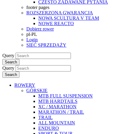
CZĘSTO ZADAWANE PYTANIA
footer pages
ROZSZERZONA GWARANCJA
NOWA SCULTURA V TEAM
NOWE REACTO
Dobierz rower
pl-PL
Login
SIEĆ SPRZEDAŻY
Query
Search
Query
Search
ROWERY
GÓRSKIE
MTB FULL SUSPENSION
MTB HARDTAILS
XC / MARATHON
MARATHON / TRAIL
TRAIL
ALL MOUNTAIN
ENDURO
SPORT & TOUR