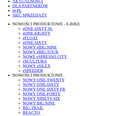
AKTUALNOŚCI
DLA PARTNERÓW
pl-PL
SIEĆ SPRZEDAŻY
NOWOŚCI PRODUKTOWE - E-BIKE
eONE-SIXTY SL
eONE-EIGHTY
eFLOAT
eONE-SIXTY
NOWY eBIG.NINE
NOWY eBIG.TOUR
NOWE eSPRESSO CITY
eSCULTURA
NOWY eSILEX
eSPEEDER
NOWOŚCI PRODUKTOWE
NOWY ONE-TWENTY
NOWY ONE-SIXTY
NOWY ONE-SIXTY FR
NOWY ONE-FORTY
NOWY NINETY-SIX
NOWY BIG.NINE
BIG.TRAIL
REACTO