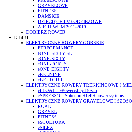
PRZEŁAJOWE
GRAVELOWE
FITNESS
DAMSKIE
DZIECIĘCE I MŁODZIEŻOWE
ARCHIWUM 2011-2019
DOBIERZ ROWER
E-BIKE
ELEKTRYCZNE ROWERY GÓRSKIE
PERFORMANCE
eONE-SIXTY SL
eONE-SIXTY
eONE-FORTY
eONE-EIGHTY
eBIG.NINE
eBIG.TOUR
ELEKTRYCZNE ROWERY TREKKINGOWE I MIE
eFLOAT – ePowered by Bosch
eSPRESSO – Shimano STePS power systems
ELEKTRYCZNE ROWERY GRAVELOWE I SZOS
ROAD
GRAVEL
FITNESS
eSCULTURA
eSILEX