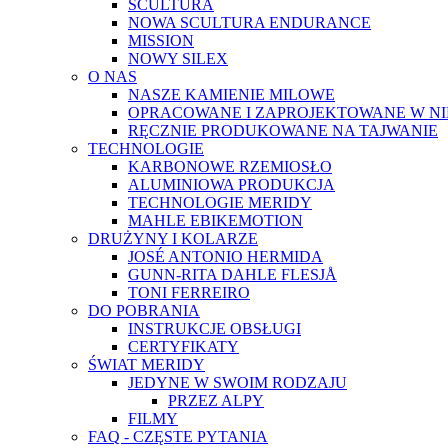
SCULTURA
NOWA SCULTURA ENDURANCE
MISSION
NOWY SILEX
O NAS
NASZE KAMIENIE MILOWE
OPRACOWANE I ZAPROJEKTOWANE W N
RĘCZNIE PRODUKOWANE NA TAJWANIE
TECHNOLOGIE
KARBONOWE RZEMIOSŁO
ALUMINIOWA PRODUKCJA
TECHNOLOGIE MERIDY
MAHLE EBIKEMOTION
DRUŻYNY I KOLARZE
JOSÉ ANTONIO HERMIDA
GUNN-RITA DAHLE FLESJÅ
TONI FERREIRO
DO POBRANIA
INSTRUKCJE OBSŁUGI
CERTYFIKATY
ŚWIAT MERIDY
JEDYNE W SWOIM RODZAJU
PRZEZ ALPY
FILMY
FAQ - CZĘSTE PYTANIA