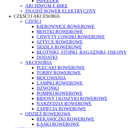
eSPEEDER
ARCHIWUM E-BIKE
ZNAJDŹ ROWER ELEKTRYCZNY
CZĘŚCI I AKCESORIA
CZĘŚCI
KIEROWNICE ROWEROWE
MOSTKI ROWEROWE
CHWYTY I OWIJKI ROWEROWE
SZTYCE ROWEROWE
SIODŁA ROWEROWE
BŁOTNIKI, STOPKI, BAGAŻNIKI, OSŁONY
DODATKI
AKCESORIA
PLECAKI ROWEROWE
TORBY ROWEROWE
MOCOWANIA
LAMPKI ROWEROWE
DZWONKI
POMPKI ROWEROWE
BIDONY I KOSZYKI ROWEROWE
NARZĘDZIA ROWEROWE
ZAPIĘCIA ROWEROWE
ODZIEŻ ROWEROWA
RĘKAWICZKI ROWEROWE
KASKI ROWEROWE