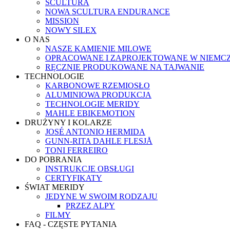
SCULTURA
NOWA SCULTURA ENDURANCE
MISSION
NOWY SILEX
O NAS
NASZE KAMIENIE MILOWE
OPRACOWANE I ZAPROJEKTOWANE W NIEMC
RĘCZNIE PRODUKOWANE NA TAJWANIE
TECHNOLOGIE
KARBONOWE RZEMIOSŁO
ALUMINIOWA PRODUKCJA
TECHNOLOGIE MERIDY
MAHLE EBIKEMOTION
DRUŻYNY I KOLARZE
JOSÉ ANTONIO HERMIDA
GUNN-RITA DAHLE FLESJÅ
TONI FERREIRO
DO POBRANIA
INSTRUKCJE OBSŁUGI
CERTYFIKATY
ŚWIAT MERIDY
JEDYNE W SWOIM RODZAJU
PRZEZ ALPY
FILMY
FAQ - CZĘSTE PYTANIA