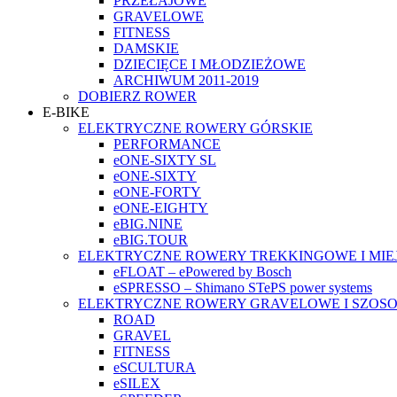
PRZEŁAJOWE
GRAVELOWE
FITNESS
DAMSKIE
DZIECIĘCE I MŁODZIEŻOWE
ARCHIWUM 2011-2019
DOBIERZ ROWER
E-BIKE
ELEKTRYCZNE ROWERY GÓRSKIE
PERFORMANCE
eONE-SIXTY SL
eONE-SIXTY
eONE-FORTY
eONE-EIGHTY
eBIG.NINE
eBIG.TOUR
ELEKTRYCZNE ROWERY TREKKINGOWE I MIE
eFLOAT – ePowered by Bosch
eSPRESSO – Shimano STePS power systems
ELEKTRYCZNE ROWERY GRAVELOWE I SZOS
ROAD
GRAVEL
FITNESS
eSCULTURA
eSILEX