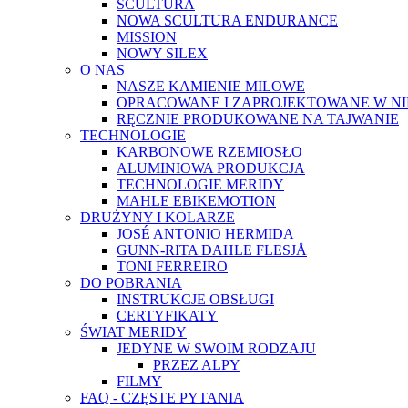
SCULTURA
NOWA SCULTURA ENDURANCE
MISSION
NOWY SILEX
O NAS
NASZE KAMIENIE MILOWE
OPRACOWANE I ZAPROJEKTOWANE W N
RĘCZNIE PRODUKOWANE NA TAJWANIE
TECHNOLOGIE
KARBONOWE RZEMIOSŁO
ALUMINIOWA PRODUKCJA
TECHNOLOGIE MERIDY
MAHLE EBIKEMOTION
DRUŻYNY I KOLARZE
JOSÉ ANTONIO HERMIDA
GUNN-RITA DAHLE FLESJÅ
TONI FERREIRO
DO POBRANIA
INSTRUKCJE OBSŁUGI
CERTYFIKATY
ŚWIAT MERIDY
JEDYNE W SWOIM RODZAJU
PRZEZ ALPY
FILMY
FAQ - CZĘSTE PYTANIA