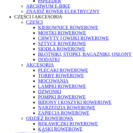
eSPEEDER
ARCHIWUM E-BIKE
ZNAJDŹ ROWER ELEKTRYCZNY
CZĘŚCI I AKCESORIA
CZĘŚCI
KIEROWNICE ROWEROWE
MOSTKI ROWEROWE
CHWYTY I OWIJKI ROWEROWE
SZTYCE ROWEROWE
SIODŁA ROWEROWE
BŁOTNIKI, STOPKI, BAGAŻNIKI, OSŁONY
DODATKI
AKCESORIA
PLECAKI ROWEROWE
TORBY ROWEROWE
MOCOWANIA
LAMPKI ROWEROWE
DZWONKI
POMPKI ROWEROWE
BIDONY I KOSZYKI ROWEROWE
NARZĘDZIA ROWEROWE
ZAPIĘCIA ROWEROWE
ODZIEŻ ROWEROWA
RĘKAWICZKI ROWEROWE
KASKI ROWEROWE