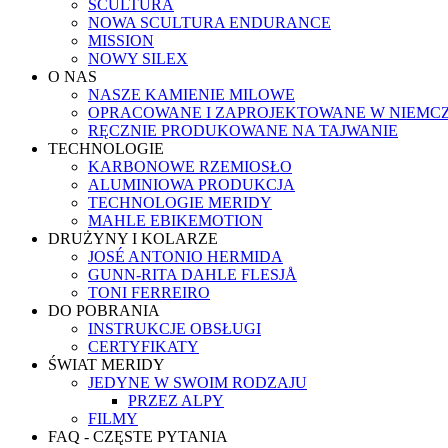
SCULTURA
NOWA SCULTURA ENDURANCE
MISSION
NOWY SILEX
O NAS
NASZE KAMIENIE MILOWE
OPRACOWANE I ZAPROJEKTOWANE W NIEMC
RĘCZNIE PRODUKOWANE NA TAJWANIE
TECHNOLOGIE
KARBONOWE RZEMIOSŁO
ALUMINIOWA PRODUKCJA
TECHNOLOGIE MERIDY
MAHLE EBIKEMOTION
DRUŻYNY I KOLARZE
JOSÉ ANTONIO HERMIDA
GUNN-RITA DAHLE FLESJÅ
TONI FERREIRO
DO POBRANIA
INSTRUKCJE OBSŁUGI
CERTYFIKATY
ŚWIAT MERIDY
JEDYNE W SWOIM RODZAJU
PRZEZ ALPY
FILMY
FAQ - CZĘSTE PYTANIA