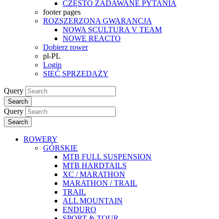
CZĘSTO ZADAWANE PYTANIA
footer pages
ROZSZERZONA GWARANCJA
NOWA SCULTURA V TEAM
NOWE REACTO
Dobierz rower
pl-PL
Login
SIEĆ SPRZEDAŻY
Query
Search
Query
Search
ROWERY
GÓRSKIE
MTB FULL SUSPENSION
MTB HARDTAILS
XC / MARATHON
MARATHON / TRAIL
TRAIL
ALL MOUNTAIN
ENDURO
SPORT & TOUR