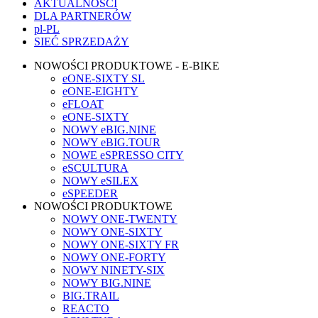
AKTUALNOŚCI
DLA PARTNERÓW
pl-PL
SIEĆ SPRZEDAŻY
NOWOŚCI PRODUKTOWE - E-BIKE
eONE-SIXTY SL
eONE-EIGHTY
eFLOAT
eONE-SIXTY
NOWY eBIG.NINE
NOWY eBIG.TOUR
NOWE eSPRESSO CITY
eSCULTURA
NOWY eSILEX
eSPEEDER
NOWOŚCI PRODUKTOWE
NOWY ONE-TWENTY
NOWY ONE-SIXTY
NOWY ONE-SIXTY FR
NOWY ONE-FORTY
NOWY NINETY-SIX
NOWY BIG.NINE
BIG.TRAIL
REACTO