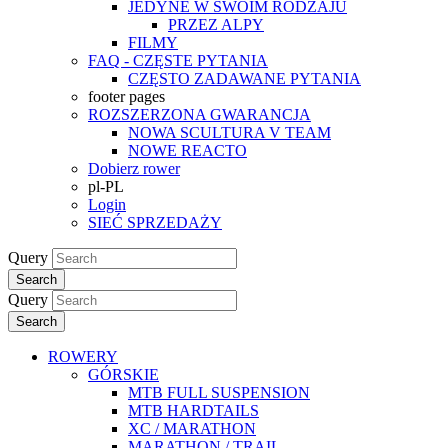
JEDYNE W SWOIM RODZAJU
PRZEZ ALPY
FILMY
FAQ - CZĘSTE PYTANIA
CZĘSTO ZADAWANE PYTANIA
footer pages
ROZSZERZONA GWARANCJA
NOWA SCULTURA V TEAM
NOWE REACTO
Dobierz rower
pl-PL
Login
SIEĆ SPRZEDAŻY
Query
Search
Query
Search
ROWERY
GÓRSKIE
MTB FULL SUSPENSION
MTB HARDTAILS
XC / MARATHON
MARATHON / TRAIL