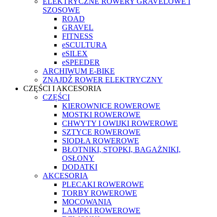
ELEKTRYCZNE ROWERY GRAVELOWE I
SZOSOWE
ROAD
GRAVEL
FITNESS
eSCULTURA
eSILEX
eSPEEDER
ARCHIWUM E-BIKE
ZNAJDŹ ROWER ELEKTRYCZNY
CZĘŚCI I AKCESORIA
CZĘŚCI
KIEROWNICE ROWEROWE
MOSTKI ROWEROWE
CHWYTY I OWIJKI ROWEROWE
SZTYCE ROWEROWE
SIODŁA ROWEROWE
BŁOTNIKI, STOPKI, BAGAŻNIKI,
OSŁONY
DODATKI
AKCESORIA
PLECAKI ROWEROWE
TORBY ROWEROWE
MOCOWANIA
LAMPKI ROWEROWE