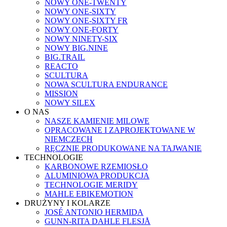
NOWY ONE-TWENTY
NOWY ONE-SIXTY
NOWY ONE-SIXTY FR
NOWY ONE-FORTY
NOWY NINETY-SIX
NOWY BIG.NINE
BIG.TRAIL
REACTO
SCULTURA
NOWA SCULTURA ENDURANCE
MISSION
NOWY SILEX
O NAS
NASZE KAMIENIE MILOWE
OPRACOWANE I ZAPROJEKTOWANE W
NIEMCZECH
RĘCZNIE PRODUKOWANE NA TAJWANIE
TECHNOLOGIE
KARBONOWE RZEMIOSŁO
ALUMINIOWA PRODUKCJA
TECHNOLOGIE MERIDY
MAHLE EBIKEMOTION
DRUŻYNY I KOLARZE
JOSÉ ANTONIO HERMIDA
GUNN-RITA DAHLE FLESJÅ