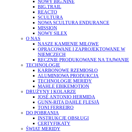
NOWY BIG.NINE
BIG.TRAIL
REACTO
SCULTURA
NOWA SCULTURA ENDURANCE
MISSION
NOWY SILEX
O NAS
NASZE KAMIENIE MILOWE
OPRACOWANE I ZAPROJEKTOWANE W
NIEMCZECH
RĘCZNIE PRODUKOWANE NA TAJWANIE
TECHNOLOGIE
KARBONOWE RZEMIOSŁO
ALUMINIOWA PRODUKCJA
TECHNOLOGIE MERIDY
MAHLE EBIKEMOTION
DRUŻYNY I KOLARZE
JOSÉ ANTONIO HERMIDA
GUNN-RITA DAHLE FLESJÅ
TONI FERREIRO
DO POBRANIA
INSTRUKCJE OBSŁUGI
CERTYFIKATY
ŚWIAT MERIDY