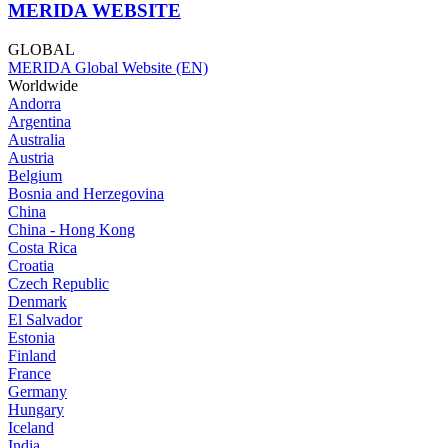
MERIDA WEBSITE
GLOBAL
MERIDA Global Website (EN)
Worldwide
Andorra
Argentina
Australia
Austria
Belgium
Bosnia and Herzegovina
China
China - Hong Kong
Costa Rica
Croatia
Czech Republic
Denmark
El Salvador
Estonia
Finland
France
Germany
Hungary
Iceland
India