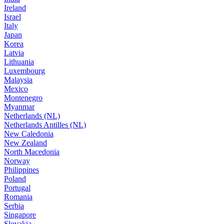
Ireland
Israel
Italy
Japan
Korea
Latvia
Lithuania
Luxembourg
Malaysia
Mexico
Montenegro
Myanmar
Netherlands (NL)
Netherlands Antilles (NL)
New Caledonia
New Zealand
North Macedonia
Norway
Philippines
Poland
Portugal
Romania
Serbia
Singapore
Slovakia