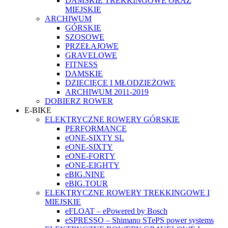
DAMSKIE TREKKINGOWE ORAZ
MIEJSKIE
ARCHIWUM
GÓRSKIE
SZOSOWE
PRZEŁAJOWE
GRAVELOWE
FITNESS
DAMSKIE
DZIECIĘCE I MŁODZIEŻOWE
ARCHIWUM 2011-2019
DOBIERZ ROWER
E-BIKE
ELEKTRYCZNE ROWERY GÓRSKIE
PERFORMANCE
eONE-SIXTY SL
eONE-SIXTY
eONE-FORTY
eONE-EIGHTY
eBIG.NINE
eBIG.TOUR
ELEKTRYCZNE ROWERY TREKKINGOWE I
MIEJSKIE
eFLOAT – ePowered by Bosch
eSPRESSO – Shimano STePS power systems