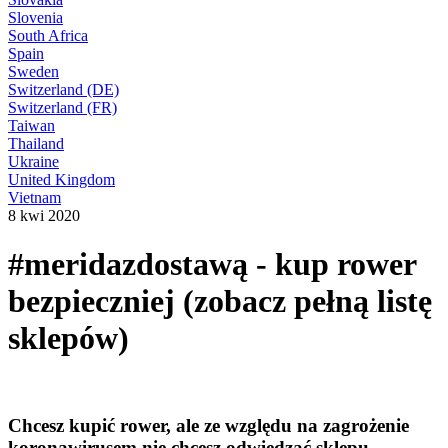
Slovenia
South Africa
Spain
Sweden
Switzerland (DE)
Switzerland (FR)
Taiwan
Thailand
Ukraine
United Kingdom
Vietnam
8 kwi 2020
#meridazdostawą - kup rower
bezpieczniej (zobacz pełną listę
sklepów)
Chcesz kupić rower, ale ze względu na zagrożenie
koronawirusem nie chcesz odwiedzać sklepu