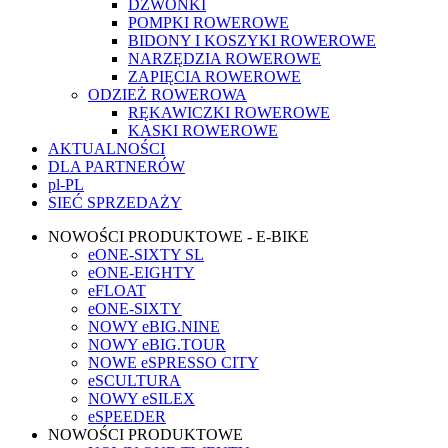
DZWONKI
POMPKI ROWEROWE
BIDONY I KOSZYKI ROWEROWE
NARZĘDZIA ROWEROWE
ZAPIĘCIA ROWEROWE
ODZIEŻ ROWEROWA
RĘKAWICZKI ROWEROWE
KASKI ROWEROWE
AKTUALNOŚCI
DLA PARTNERÓW
pl-PL
SIEĆ SPRZEDAŻY
NOWOŚCI PRODUKTOWE - E-BIKE
eONE-SIXTY SL
eONE-EIGHTY
eFLOAT
eONE-SIXTY
NOWY eBIG.NINE
NOWY eBIG.TOUR
NOWE eSPRESSO CITY
eSCULTURA
NOWY eSILEX
eSPEEDER
NOWOŚCI PRODUKTOWE