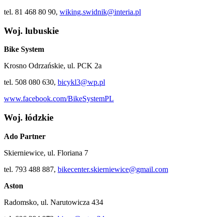
tel. 81 468 80 90,
wiking.swidnik@interia.pl
Woj. lubuskie
Bike System
Krosno Odrzańskie, ul. PCK 2a
tel. 508 080 630,
bicykl3@wp.pl
www.facebook.com/BikeSystemPL
Woj. łódzkie
Ado Partner
Skierniewice, ul. Floriana 7
tel. 793 488 887,
bikecenter.skierniewice@gmail.com
Aston
Radomsko, ul. Narutowicza 434