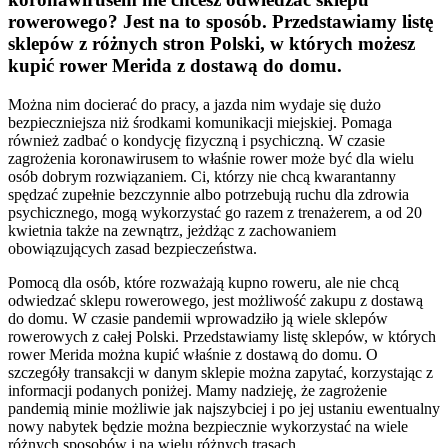
rowerowego? Jest na to sposób. Przedstawiamy listę
sklepów z różnych stron Polski, w których możesz
kupić rower Merida z dostawą do domu.
Można nim docierać do pracy, a jazda nim wydaje się dużo
bezpieczniejsza niż środkami komunikacji miejskiej. Pomaga
również zadbać o kondycję fizyczną i psychiczną. W czasie
zagrożenia koronawirusem to właśnie rower może być dla wielu
osób dobrym rozwiązaniem. Ci, którzy nie chcą kwarantanny
spędzać zupełnie bezczynnie albo potrzebują ruchu dla zdrowia
psychicznego, mogą wykorzystać go razem z trenażerem, a od 20
kwietnia także na zewnątrz, jeżdżąc z zachowaniem
obowiązujących zasad bezpieczeństwa.
Pomocą dla osób, które rozważają kupno roweru, ale nie chcą
odwiedzać sklepu rowerowego, jest możliwość zakupu z dostawą
do domu. W czasie pandemii wprowadziło ją wiele sklepów
rowerowych z całej Polski. Przedstawiamy listę sklepów, w których
rower Merida można kupić właśnie z dostawą do domu. O
szczegóły transakcji w danym sklepie można zapytać, korzystając z
informacji podanych poniżej. Mamy nadzieję, że zagrożenie
pandemią minie możliwie jak najszybciej i po jej ustaniu ewentualny
nowy nabytek będzie można bezpiecznie wykorzystać na wiele
różnych sposobów i na wielu różnych trasach.