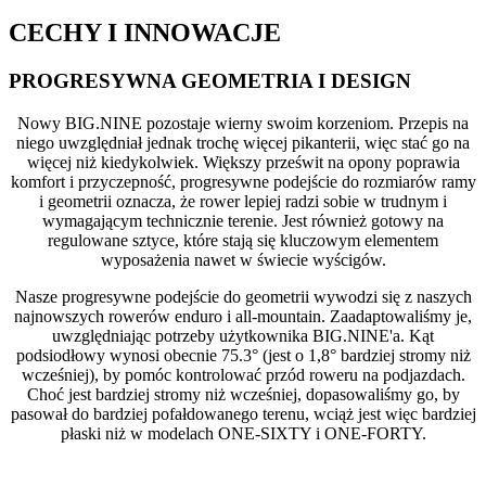
CECHY I INNOWACJE
PROGRESYWNA GEOMETRIA I DESIGN
Nowy BIG.NINE pozostaje wierny swoim korzeniom. Przepis na
niego uwzględniał jednak trochę więcej pikanterii, więc stać go na
więcej niż kiedykolwiek. Większy prześwit na opony poprawia
komfort i przyczepność, progresywne podejście do rozmiarów ramy
i geometrii oznacza, że rower lepiej radzi sobie w trudnym i
wymagającym technicznie terenie. Jest również gotowy na
regulowane sztyce, które stają się kluczowym elementem
wyposażenia nawet w świecie wyścigów.
Nasze progresywne podejście do geometrii wywodzi się z naszych
najnowszych rowerów enduro i all-mountain. Zaadaptowaliśmy je,
uwzględniając potrzeby użytkownika BIG.NINE'a. Kąt
podsiodłowy wynosi obecnie 75.3° (jest o 1,8° bardziej stromy niż
wcześniej), by pomóc kontrolować przód roweru na podjazdach.
Choć jest bardziej stromy niż wcześniej, dopasowaliśmy go, by
pasował do bardziej pofałdowanego terenu, wciąż jest więc bardziej
płaski niż w modelach ONE-SIXTY i ONE-FORTY.