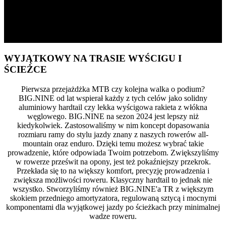
NOWY BIG.NINE
BAW SIĘ SZYBKO
WYJĄTKOWY NA TRASIE WYŚCIGU I
ŚCIEŻCE
Pierwsza przejażdżka MTB czy kolejna walka o podium?
BIG.NINE od lat wspierał każdy z tych celów jako solidny
aluminiowy hardtail czy lekka wyścigowa rakieta z włókna
węglowego. BIG.NINE na sezon 2024 jest lepszy niż
kiedykolwiek. Zastosowaliśmy w nim koncept dopasowania
rozmiaru ramy do stylu jazdy znany z naszych rowerów all-
mountain oraz enduro. Dzięki temu możesz wybrać takie
prowadzenie, które odpowiada Twoim potrzebom. Zwiększyliśmy
w rowerze prześwit na opony, jest też pokaźniejszy przekrok.
Przekłada się to na większy komfort, precyzję prowadzenia i
zwiększa możliwości roweru. Klasyczny hardtail to jednak nie
wszystko. Stworzyliśmy również BIG.NINE'a TR z większym
skokiem przedniego amortyzatora, regulowaną sztycą i mocnymi
komponentami dla wyjątkowej jazdy po ścieżkach przy minimalnej
wadze roweru.