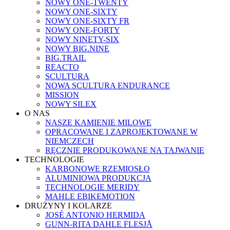
NOWY ONE-TWENTY
NOWY ONE-SIXTY
NOWY ONE-SIXTY FR
NOWY ONE-FORTY
NOWY NINETY-SIX
NOWY BIG.NINE
BIG.TRAIL
REACTO
SCULTURA
NOWA SCULTURA ENDURANCE
MISSION
NOWY SILEX
O NAS
NASZE KAMIENIE MILOWE
OPRACOWANE I ZAPROJEKTOWANE W
NIEMCZECH
RĘCZNIE PRODUKOWANE NA TAJWANIE
TECHNOLOGIE
KARBONOWE RZEMIOSŁO
ALUMINIOWA PRODUKCJA
TECHNOLOGIE MERIDY
MAHLE EBIKEMOTION
DRUŻYNY I KOLARZE
JOSÉ ANTONIO HERMIDA
GUNN-RITA DAHLE FLESJÅ