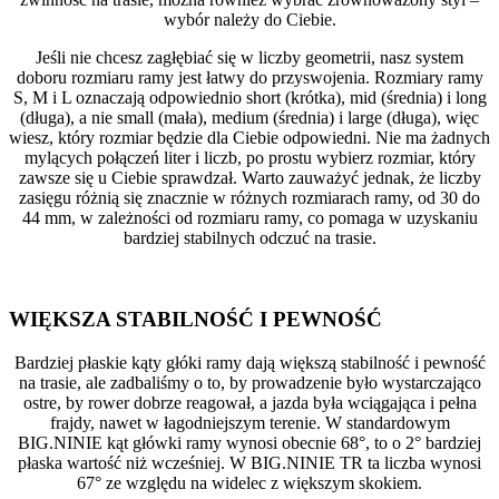
wybór należy do Ciebie.
Jeśli nie chcesz zagłębiać się w liczby geometrii, nasz system
doboru rozmiaru ramy jest łatwy do przyswojenia. Rozmiary ramy
S, M i L oznaczają odpowiednio short (krótka), mid (średnia) i long
(długa), a nie small (mała), medium (średnia) i large (długa), więc
wiesz, który rozmiar będzie dla Ciebie odpowiedni. Nie ma żadnych
mylących połączeń liter i liczb, po prostu wybierz rozmiar, który
zawsze się u Ciebie sprawdzał. Warto zauważyć jednak, że liczby
zasięgu różnią się znacznie w różnych rozmiarach ramy, od 30 do
44 mm, w zależności od rozmiaru ramy, co pomaga w uzyskaniu
bardziej stabilnych odczuć na trasie.
WIĘKSZA STABILNOŚĆ I PEWNOŚĆ
Bardziej płaskie kąty głóki ramy dają większą stabilność i pewność
na trasie, ale zadbaliśmy o to, by prowadzenie było wystarczająco
ostre, by rower dobrze reagował, a jazda była wciągająca i pełna
frajdy, nawet w łagodniejszym terenie. W standardowym
BIG.NINIE kąt główki ramy wynosi obecnie 68°, to o 2° bardziej
płaska wartość niż wcześniej. W BIG.NINIE TR ta liczba wynosi
67° ze względu na widelec z większym skokiem.