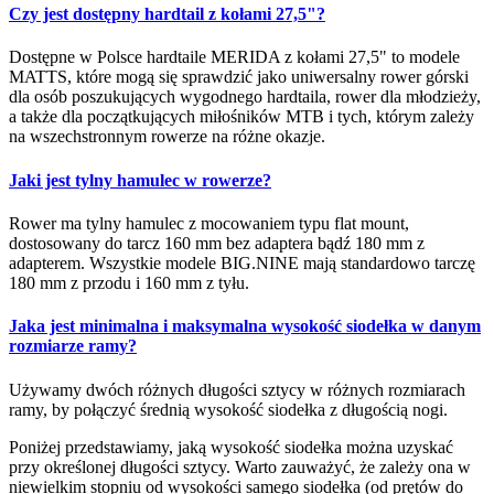
Czy jest dostępny hardtail z kołami 27,5"?
Dostępne w Polsce hardtaile MERIDA z kołami 27,5" to modele
MATTS, które mogą się sprawdzić jako uniwersalny rower górski
dla osób poszukujących wygodnego hardtaila, rower dla młodzieży,
a także dla początkujących miłośników MTB i tych, którym zależy
na wszechstronnym rowerze na różne okazje.
Jaki jest tylny hamulec w rowerze?
Rower ma tylny hamulec z mocowaniem typu flat mount,
dostosowany do tarcz 160 mm bez adaptera bądź 180 mm z
adapterem. Wszystkie modele BIG.NINE mają standardowo tarczę
180 mm z przodu i 160 mm z tyłu.
Jaka jest minimalna i maksymalna wysokość siodełka w danym
rozmiarze ramy?
Używamy dwóch różnych długości sztycy w różnych rozmiarach
ramy, by połączyć średnią wysokość siodełka z długością nogi.
Poniżej przedstawiamy, jaką wysokość siodełka można uzyskać
przy określonej długości sztycy. Warto zauważyć, że zależy ona w
niewielkim stopniu od wysokości samego siodełka (od prętów do