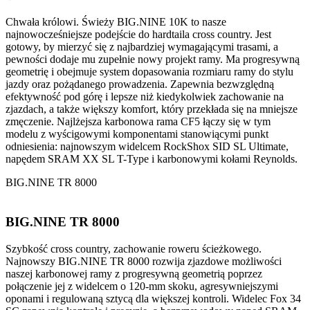
Chwała królowi. Świeży BIG.NINE 10K to nasze
najnowocześniejsze podejście do hardtaila cross country. Jest
gotowy, by mierzyć się z najbardziej wymagającymi trasami, a
pewności dodaje mu zupełnie nowy projekt ramy. Ma progresywną
geometrię i obejmuje system dopasowania rozmiaru ramy do stylu
jazdy oraz pożądanego prowadzenia. Zapewnia bezwzględną
efektywność pod górę i lepsze niż kiedykolwiek zachowanie na
zjazdach, a także większy komfort, który przekłada się na mniejsze
zmęczenie. Najlżejsza karbonowa rama CF5 łączy się w tym
modelu z wyścigowymi komponentami stanowiącymi punkt
odniesienia: najnowszym widelcem RockShox SID SL Ultimate,
napędem SRAM XX SL T-Type i karbonowymi kołami Reynolds.
BIG.NINE TR 8000
BIG.NINE TR 8000
Szybkość cross country, zachowanie roweru ścieżkowego.
Najnowszy BIG.NINE TR 8000 rozwija zjazdowe możliwości
naszej karbonowej ramy z progresywną geometrią poprzez
połączenie jej z widelcem o 120-mm skoku, agresywniejszymi
oponami i regulowaną sztycą dla większej kontroli. Widelec Fox 34