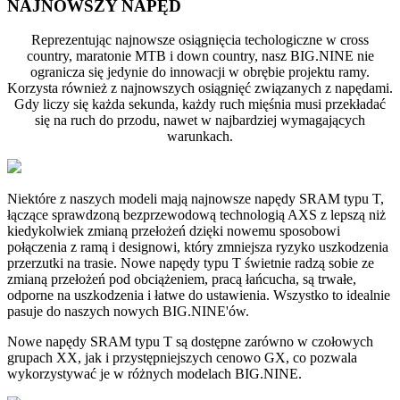
NAJNOWSZY NAPĘD
Reprezentując najnowsze osiągnięcia techologiczne w cross
country, maratonie MTB i down country, nasz BIG.NINE nie
ogranicza się jedynie do innowacji w obrębie projektu ramy.
Korzysta również z najnowszych osiągnięć związanych z napędami.
Gdy liczy się każda sekunda, każdy ruch mięśnia musi przekładać
się na ruch do przodu, nawet w najbardziej wymagających
warunkach.
Niektóre z naszych modeli mają najnowsze napędy SRAM typu T,
łączące sprawdzoną bezprzewodową technologią AXS z lepszą niż
kiedykolwiek zmianą przełożeń dzięki nowemu sposobowi
połączenia z ramą i designowi, który zmniejsza ryzyko uszkodzenia
przerzutki na trasie. Nowe napędy typu T świetnie radzą sobie ze
zmianą przełożeń pod obciążeniem, pracą łańcucha, są trwałe,
odporne na uszkodzenia i łatwe do ustawienia. Wszystko to idealnie
pasuje do naszych nowych BIG.NINE'ów.
Nowe napędy SRAM typu T są dostępne zarówno w czołowych
grupach XX, jak i przystępniejszych cenowo GX, co pozwala
wykorzystywać je w różnych modelach BIG.NINE.