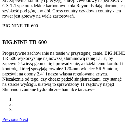
SC zapewnia kontrolę i precyzję, a bezprzewodowy napęd SRAM
GX T-Type oraz lekkie karbonowe koła Reynolds dają piorunującą
szybkość pod górę i w dół. Cross country czy down country - ten
rower jest gotowy na wiele zastosowań.
BIG.NINE TR 600
BIG.NINE TR 600
Progresywne zachowanie na trasie w przystępnej cenie. BIG.NINE
TR 600 wykorzystuje najnowszą aluminiową ramę LITE, by
zapewnić świeżą geometrię i prowadzenie, a dzięki temu komfort i
kontrolę, której sprzyjają również 120-mm widelec SR Suntour,
prześwit na opony 2,4" i nasza własna regulowana sztyca.
Niezależnie od tego, czy chcesz pędzić singletrackami, czy stanąć
na starcie wyścigu, ułatwią to sprawdzony 11-rzędowy napęd
Shimano i zaufane hydrauliczne hamulce tarczowe.
Previous
Next