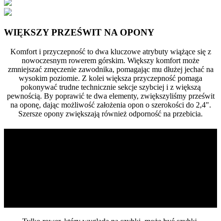
WIĘKSZY PRZEŚWIT NA OPONY
Komfort i przyczepność to dwa kluczowe atrybuty wiążące się z
nowoczesnym rowerem górskim. Większy komfort może
zmniejszać zmęczenie zawodnika, pomagając mu dłużej jechać na
wysokim poziomie. Z kolei większa przyczepność pomaga
pokonywać trudne technicznie sekcje szybciej i z większą
pewnością. By poprawić te dwa elementy, zwiększyliśmy prześwit
na oponę, dając możliwość założenia opon o szerokości do 2,4".
Szersze opony zwiększają również odporność na przebicia.
CELE ZESPOŁU
BADAWCZO-
ROZWOJOWEGO
IDEA PROJEKTOWA