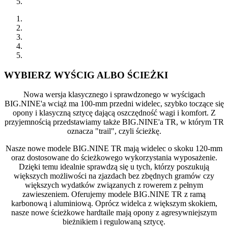
WYBIERZ WYŚCIG ALBO ŚCIEŻKI
Nowa wersja klasycznego i sprawdzonego w wyścigach
BIG.NINE'a wciąż ma 100-mm przedni widelec, szybko toczące się
opony i klasyczną sztycę dającą oszczędność wagi i komfort. Z
przyjemnością przedstawiamy także BIG.NINE'a TR, w którym TR
oznacza "trail", czyli ścieżkę.
Nasze nowe modele BIG.NINE TR mają widelec o skoku 120-mm
oraz dostosowane do ścieżkowego wykorzystania wyposażenie.
Dzięki temu idealnie sprawdzą się u tych, którzy poszukują
większych możliwości na zjazdach bez zbędnych gramów czy
większych wydatków związanych z rowerem z pełnym
zawieszeniem. Oferujemy modele BIG.NINE TR z ramą
karbonową i aluminiową. Oprócz widelca z większym skokiem,
nasze nowe ścieżkowe hardtaile mają opony z agresywniejszym
bieżnikiem i regulowaną sztycę.