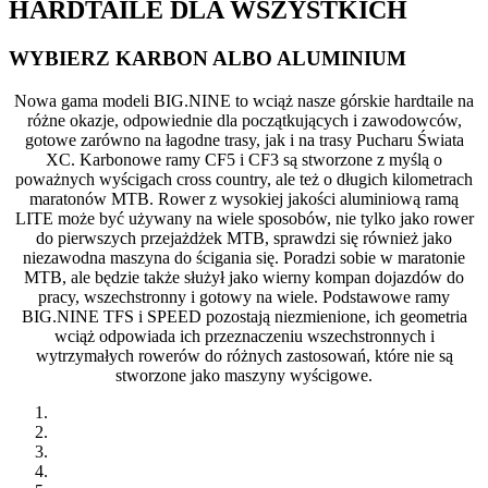
HARDTAILE DLA WSZYSTKICH
WYBIERZ KARBON ALBO ALUMINIUM
Nowa gama modeli BIG.NINE to wciąż nasze górskie hardtaile na
różne okazje, odpowiednie dla początkujących i zawodowców,
gotowe zarówno na łagodne trasy, jak i na trasy Pucharu Świata
XC. Karbonowe ramy CF5 i CF3 są stworzone z myślą o
poważnych wyścigach cross country, ale też o długich kilometrach
maratonów MTB. Rower z wysokiej jakości aluminiową ramą
LITE może być używany na wiele sposobów, nie tylko jako rower
do pierwszych przejażdżek MTB, sprawdzi się również jako
niezawodna maszyna do ścigania się. Poradzi sobie w maratonie
MTB, ale będzie także służył jako wierny kompan dojazdów do
pracy, wszechstronny i gotowy na wiele. Podstawowe ramy
BIG.NINE TFS i SPEED pozostają niezmienione, ich geometria
wciąż odpowiada ich przeznaczeniu wszechstronnych i
wytrzymałych rowerów do różnych zastosowań, które nie są
stworzone jako maszyny wyścigowe.