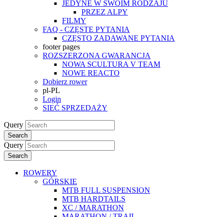
JEDYNE W SWOIM RODZAJU
PRZEZ ALPY
FILMY
FAQ - CZĘSTE PYTANIA
CZĘSTO ZADAWANE PYTANIA
footer pages
ROZSZERZONA GWARANCJA
NOWA SCULTURA V TEAM
NOWE REACTO
Dobierz rower
pl-PL
Login
SIEĆ SPRZEDAŻY
Query
Search
Query
Search
ROWERY
GÓRSKIE
MTB FULL SUSPENSION
MTB HARDTAILS
XC / MARATHON
MARATHON / TRAIL