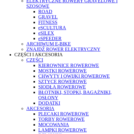
ELEKTRYCZNE ROWERY GRAVELOWE I
SZOSOWE
ROAD
GRAVEL
FITNESS
eSCULTURA
eSILEX
eSPEEDER
ARCHIWUM E-BIKE
ZNAJDŹ ROWER ELEKTRYCZNY
CZĘŚCI I AKCESORIA
CZĘŚCI
KIEROWNICE ROWEROWE
MOSTKI ROWEROWE
CHWYTY I OWIJKI ROWEROWE
SZTYCE ROWEROWE
SIODŁA ROWEROWE
BŁOTNIKI, STOPKI, BAGAŻNIKI,
OSŁONY
DODATKI
AKCESORIA
PLECAKI ROWEROWE
TORBY ROWEROWE
MOCOWANIA
LAMPKI ROWEROWE