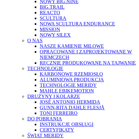
NOWY BIG.NINE
BIG.TRAIL
REACTO
SCULTURA
NOWA SCULTURA ENDURANCE
MISSION
NOWY SILEX
O NAS
NASZE KAMIENIE MILOWE
OPRACOWANE I ZAPROJEKTOWANE W
NIEMCZECH
RĘCZNIE PRODUKOWANE NA TAJWANIE
TECHNOLOGIE
KARBONOWE RZEMIOSŁO
ALUMINIOWA PRODUKCJA
TECHNOLOGIE MERIDY
MAHLE EBIKEMOTION
DRUŻYNY I KOLARZE
JOSÉ ANTONIO HERMIDA
GUNN-RITA DAHLE FLESJÅ
TONI FERREIRO
DO POBRANIA
INSTRUKCJE OBSŁUGI
CERTYFIKATY
ŚWIAT MERIDY