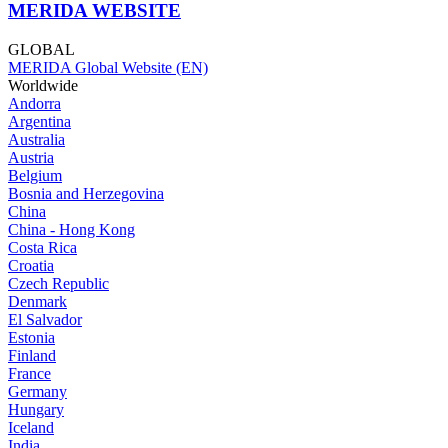
MERIDA WEBSITE
GLOBAL
MERIDA Global Website (EN)
Worldwide
Andorra
Argentina
Australia
Austria
Belgium
Bosnia and Herzegovina
China
China - Hong Kong
Costa Rica
Croatia
Czech Republic
Denmark
El Salvador
Estonia
Finland
France
Germany
Hungary
Iceland
India