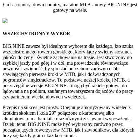
Cross country, down country, maraton MTB - nowy BIG.NINE jest
gotowy na wiele.
WSZECHSTRONNY WYBÓR
BIG.NINE zawsze był idealnym wyborem dla każdego, kto szuka
wszechstronnego roweru górskiego, który łączy świetny stosunek
jakości do ceny i świetne zachowanie na trasie. Jest stworzony do
szybkiej jazdy pod górę i w dół, ma prowadzenie równoważące
pewność i zwinność, by sprostać potrzebom zarówno osób
stawiających pierwsze kroki w MTB, jak i doświadczonych
pogromców singletracków. To podstawa naszej kolekcji MTB, a
poszczególne wersje BIG.NINE'a mogą być rakietą gotową do
lądowania na podium, zaufanym towarzyszem dojazdów do pracy
czy partnerem weekendowych wycieczek.
Przepis na sukces jest prosty. Obejmuje amortyzowany widelec z
krótkim skokiem i koła 29" połączone z karbonową albo
aluminiową ramą hardtaila oraz różnymi zestawami wyposażenia.
Dzięki temu BIG.NINE może być wybierany zarówno przez
początkujących rowerzystów MTB, jak i zawodników, dla których
liczy się każdy gram i każda sekunda.