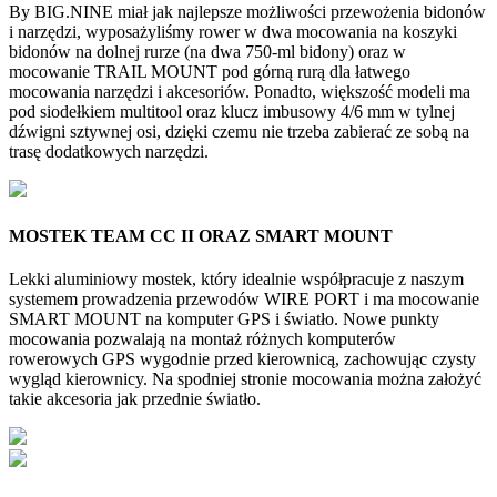
By BIG.NINE miał jak najlepsze możliwości przewożenia bidonów
i narzędzi, wyposażyliśmy rower w dwa mocowania na koszyki
bidonów na dolnej rurze (na dwa 750-ml bidony) oraz w
mocowanie TRAIL MOUNT pod górną rurą dla łatwego
mocowania narzędzi i akcesoriów. Ponadto, większość modeli ma
pod siodełkiem multitool oraz klucz imbusowy 4/6 mm w tylnej
dźwigni sztywnej osi, dzięki czemu nie trzeba zabierać ze sobą na
trasę dodatkowych narzędzi.
MOSTEK TEAM CC II ORAZ SMART MOUNT
Lekki aluminiowy mostek, który idealnie współpracuje z naszym
systemem prowadzenia przewodów WIRE PORT i ma mocowanie
SMART MOUNT na komputer GPS i światło. Nowe punkty
mocowania pozwalają na montaż różnych komputerów
rowerowych GPS wygodnie przed kierownicą, zachowując czysty
wygląd kierownicy. Na spodniej stronie mocowania można założyć
takie akcesoria jak przednie światło.