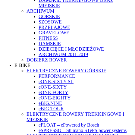
DAMSKIE TREKKINGOWE ORAZ
MIEJSKIE
ARCHIWUM
GÓRSKIE
SZOSOWE
PRZEŁAJOWE
GRAVELOWE
FITNESS
DAMSKIE
DZIECIĘCE I MŁODZIEŻOWE
ARCHIWUM 2011-2019
DOBIERZ ROWER
E-BIKE
ELEKTRYCZNE ROWERY GÓRSKIE
PERFORMANCE
eONE-SIXTY SL
eONE-SIXTY
eONE-FORTY
eONE-EIGHTY
eBIG.NINE
eBIG.TOUR
ELEKTRYCZNE ROWERY TREKKINGOWE I
MIEJSKIE
eFLOAT – ePowered by Bosch
eSPRESSO – Shimano STePS power systems