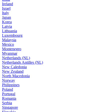
Ireland
Israel
Italy
Japan
Korea
Latvia
Lithuania
Luxembourg
Malaysia
Mexico
Montenegro
Myanmar
Netherlands (NL)
Netherlands Antilles (NL)
New Caledonia
New Zealand
North Macedonia
Norway
Philippines
Poland
Portugal
Romania
Serbia
Singapore
Slovakia