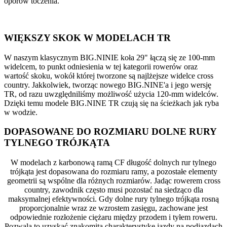
oporów toczenia.
WIĘKSZY SKOK W MODELACH TR
W naszym klasycznym BIG.NINIE koła 29" łączą się ze 100-mm
widelcem, to punkt odniesienia w tej kategorii rowerów oraz
wartość skoku, wokół której tworzone są najlżejsze widelce cross
country. Jakkolwiek, tworząc nowego BIG.NINE'a i jego wersję
TR, od razu uwzględniliśmy możliwość użycia 120-mm widelców.
Dzięki temu modele BIG.NINE TR czują się na ścieżkach jak ryba
w wodzie.
DOPASOWANE DO ROZMIARU DOLNE RURY
TYLNEGO TRÓJKĄTA
W modelach z karbonową ramą CF długość dolnych rur tylnego
trójkąta jest dopasowana do rozmiaru ramy, a pozostałe elementy
geometrii są wspólne dla różnych rozmiarów. Jadąc rowerem cross
country, zawodnik często musi pozostać na siedząco dla
maksymalnej efektywności. Gdy dolne rury tylnego trójkąta rosną
proporcjonalnie wraz ze wzrostem zasięgu, zachowane jest
odpowiednie rozłożenie ciężaru między przodem i tyłem roweru.
Pozwala to uzyskać znakomitą charakterystykę jazdy na podjazdach