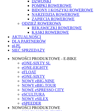
DZWONKI
POMPKI ROWEROWE
BIDONY I KOSZYKI ROWEROWE
NARZĘDZIA ROWEROWE
ZAPIĘCIA ROWEROWE
ODZIEŻ ROWEROWA
RĘKAWICZKI ROWEROWE
KASKI ROWEROWE
AKTUALNOŚCI
DLA PARTNERÓW
pl-PL
SIEĆ SPRZEDAŻY
NOWOŚCI PRODUKTOWE - E-BIKE
eONE-SIXTY SL
eONE-EIGHTY
eFLOAT
eONE-SIXTY
NOWY eBIG.NINE
NOWY eBIG.TOUR
NOWE eSPRESSO CITY
eSCULTURA
NOWY eSILEX
eSPEEDER
NOWOŚCI PRODUKTOWE