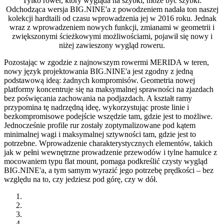
Tylko rower, który wygląda na szybki, może być szybki.
Odchodząca wersja BIG.NINE'a z powodzeniem nadała ton naszej
kolekcji hardtaili od czasu wprowadzenia jej w 2016 roku. Jednak
wraz z wprowadzeniem nowych funkcji, zmianami w geometrii i
zwiększonymi ścieżkowymi możliwościami, pojawił się nowy i
niżej zawieszony wygląd roweru.
Pozostając w zgodzie z najnowszym rowermi MERIDA w teren,
nowy język projektowania BIG.NINE'a jest zgodny z jedną
podstawową ideą: żadnych kompromisów. Geometria nowej
platformy koncentruje się na maksymalnej sprawności na zjazdach
bez poświęcania zachowania na podjazdach. A kształt ramy
przypomina tę nadrzędną ideę, wykorzystując proste linie i
bezkompromisowe podejście wszędzie tam, gdzie jest to możliwe.
Jednocześnie profile rur zostały zoptymalizowane pod kątem
minimalnej wagi i maksymalnej sztywności tam, gdzie jest to
potrzebne. Wprowadzenie charakterystycznych elementów, takich
jak w pełni wewnętrzne prowadzenie przewodów i tylne hamulce z
mocowaniem typu flat mount, pomaga podkreślić czysty wygląd
BIG.NINE'a, a tym samym wyrazić jego potrzebę prędkości – bez
względu na to, czy jedziesz pod górę, czy w dół.