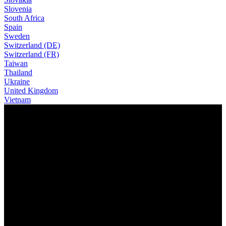
Slovenia
South Africa
Spain
Sweden
Switzerland (DE)
Switzerland (FR)
Taiwan
Thailand
Ukraine
United Kingdom
Vietnam