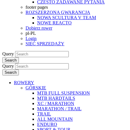
CZĘSTO ZADAWANE PYTANIA
footer pages
ROZSZERZONA GWARANCJA
NOWA SCULTURA V TEAM
NOWE REACTO
Dobierz rower
pl-PL
Login
SIEĆ SPRZEDAŻY
Query
Search
Query
Search
ROWERY
GÓRSKIE
MTB FULL SUSPENSION
MTB HARDTAILS
XC / MARATHON
MARATHON / TRAIL
TRAIL
ALL MOUNTAIN
ENDURO
SPORT & TOUR