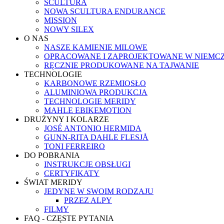
SCULTURA
NOWA SCULTURA ENDURANCE
MISSION
NOWY SILEX
O NAS
NASZE KAMIENIE MILOWE
OPRACOWANE I ZAPROJEKTOWANE W NIEMC
RĘCZNIE PRODUKOWANE NA TAJWANIE
TECHNOLOGIE
KARBONOWE RZEMIOSŁO
ALUMINIOWA PRODUKCJA
TECHNOLOGIE MERIDY
MAHLE EBIKEMOTION
DRUŻYNY I KOLARZE
JOSÉ ANTONIO HERMIDA
GUNN-RITA DAHLE FLESJÅ
TONI FERREIRO
DO POBRANIA
INSTRUKCJE OBSŁUGI
CERTYFIKATY
ŚWIAT MERIDY
JEDYNE W SWOIM RODZAJU
PRZEZ ALPY
FILMY
FAQ - CZĘSTE PYTANIA