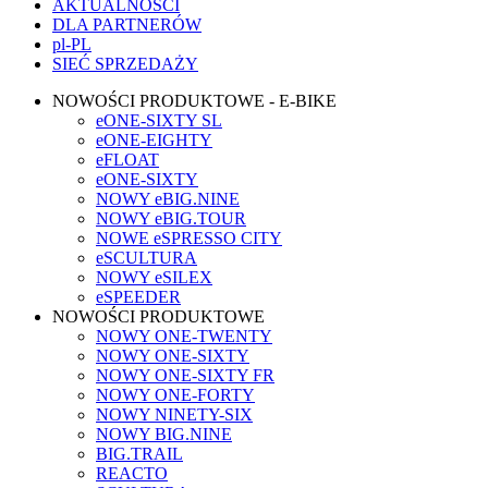
AKTUALNOŚCI
DLA PARTNERÓW
pl-PL
SIEĆ SPRZEDAŻY
NOWOŚCI PRODUKTOWE - E-BIKE
eONE-SIXTY SL
eONE-EIGHTY
eFLOAT
eONE-SIXTY
NOWY eBIG.NINE
NOWY eBIG.TOUR
NOWE eSPRESSO CITY
eSCULTURA
NOWY eSILEX
eSPEEDER
NOWOŚCI PRODUKTOWE
NOWY ONE-TWENTY
NOWY ONE-SIXTY
NOWY ONE-SIXTY FR
NOWY ONE-FORTY
NOWY NINETY-SIX
NOWY BIG.NINE
BIG.TRAIL
REACTO