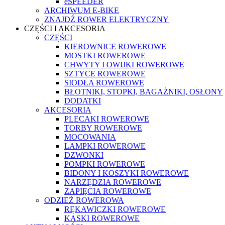
eSPEEDER
ARCHIWUM E-BIKE
ZNAJDŹ ROWER ELEKTRYCZNY
CZĘŚCI I AKCESORIA
CZĘŚCI
KIEROWNICE ROWEROWE
MOSTKI ROWEROWE
CHWYTY I OWIJKI ROWEROWE
SZTYCE ROWEROWE
SIODŁA ROWEROWE
BŁOTNIKI, STOPKI, BAGAŻNIKI, OSŁONY
DODATKI
AKCESORIA
PLECAKI ROWEROWE
TORBY ROWEROWE
MOCOWANIA
LAMPKI ROWEROWE
DZWONKI
POMPKI ROWEROWE
BIDONY I KOSZYKI ROWEROWE
NARZĘDZIA ROWEROWE
ZAPIĘCIA ROWEROWE
ODZIEŻ ROWEROWA
RĘKAWICZKI ROWEROWE
KASKI ROWEROWE