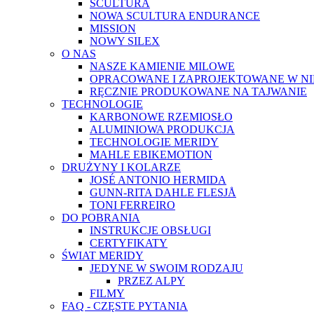
SCULTURA
NOWA SCULTURA ENDURANCE
MISSION
NOWY SILEX
O NAS
NASZE KAMIENIE MILOWE
OPRACOWANE I ZAPROJEKTOWANE W N
RĘCZNIE PRODUKOWANE NA TAJWANIE
TECHNOLOGIE
KARBONOWE RZEMIOSŁO
ALUMINIOWA PRODUKCJA
TECHNOLOGIE MERIDY
MAHLE EBIKEMOTION
DRUŻYNY I KOLARZE
JOSÉ ANTONIO HERMIDA
GUNN-RITA DAHLE FLESJÅ
TONI FERREIRO
DO POBRANIA
INSTRUKCJE OBSŁUGI
CERTYFIKATY
ŚWIAT MERIDY
JEDYNE W SWOIM RODZAJU
PRZEZ ALPY
FILMY
FAQ - CZĘSTE PYTANIA