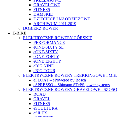
PRZEŁAJOWE
GRAVELOWE
FITNESS
DAMSKIE
DZIECIĘCE I MŁODZIEŻOWE
ARCHIWUM 2011-2019
DOBIERZ ROWER
E-BIKE
ELEKTRYCZNE ROWERY GÓRSKIE
PERFORMANCE
eONE-SIXTY SL
eONE-SIXTY
eONE-FORTY
eONE-EIGHTY
eBIG.NINE
eBIG.TOUR
ELEKTRYCZNE ROWERY TREKKINGOWE I MIE
eFLOAT – ePowered by Bosch
eSPRESSO – Shimano STePS power systems
ELEKTRYCZNE ROWERY GRAVELOWE I SZOS
ROAD
GRAVEL
FITNESS
eSCULTURA
eSILEX