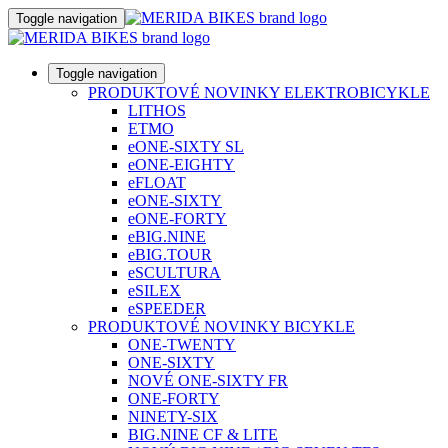
Toggle navigation
Toggle navigation
PRODUKTOVÉ NOVINKY ELEKTROBICYKLE
LITHOS
ETMO
eONE-SIXTY SL
eONE-EIGHTY
eFLOAT
eONE-SIXTY
eONE-FORTY
eBIG.NINE
eBIG.TOUR
eSCULTURA
eSILEX
eSPEEDER
PRODUKTOVÉ NOVINKY BICYKLE
ONE-TWENTY
ONE-SIXTY
NOVÉ ONE-SIXTY FR
ONE-FORTY
NINETY-SIX
BIG.NINE CF & LITE