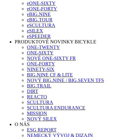
eONE-SIXTY
eONE-FORTY
eBIG.NINE
eBIG.TOUR
eSCULTURA
eSILEX
eSPEEDER
PRODUKTOVÉ NOVINKY BICYKLE
ONE-TWENTY
ONE-SIXTY
NOVÉ ONE-SIXTY FR
ONE-FORTY
NINETY-SIX
BIG.NINE CF & LITE
NOVÝ BIG.NINE / BIG.SEVEN TFS
BIG.TRAIL
DIRT
REACTO
SCULTURA
SCULTURA ENDURANCE
MISSION
NOVÝ SILEX
O NÁS
ESG REPORT
NEMECKÝ VÝVOJ & DIZAJN