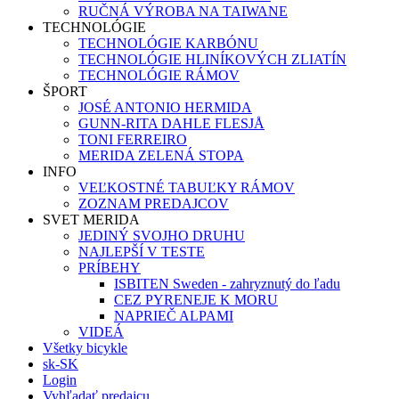
RUČNÁ VÝROBA NA TAIWANE
TECHNOLÓGIE
TECHNOLÓGIE KARBÓNU
TECHNOLÓGIE HLINÍKOVÝCH ZLIATÍN
TECHNOLÓGIE RÁMOV
ŠPORT
JOSÉ ANTONIO HERMIDA
GUNN-RITA DAHLE FLESJÅ
TONI FERREIRO
MERIDA ZELENÁ STOPA
INFO
VEĽKOSTNÉ TABUĽKY RÁMOV
ZOZNAM PREDAJCOV
SVET MERIDA
JEDINÝ SVOJHO DRUHU
NAJLEPŠÍ V TESTE
PRÍBEHY
ISBITEN Sweden - zahryznutý do ľadu
CEZ PYRENEJE K MORU
NAPRIEČ ALPAMI
VIDEÁ
Všetky bicykle
sk-SK
Login
Vyhľadať predajcu