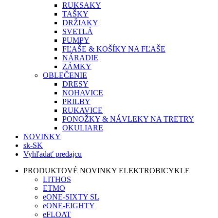
RUKSAKY
TAŠKY
DRŽIAKY
SVETLÁ
PUMPY
FĽAŠE & KOŠÍKY NA FĽAŠE
NÁRADIE
ZÁMKY
OBLEČENIE
DRESY
NOHAVICE
PRILBY
RUKAVICE
PONOŽKY & NÁVLEKY NA TRETRY
OKULIARE
NOVINKY
sk-SK
Vyhľadať predajcu
PRODUKTOVÉ NOVINKY ELEKTROBICYKLE
LITHOS
ETMO
eONE-SIXTY SL
eONE-EIGHTY
eFLOAT