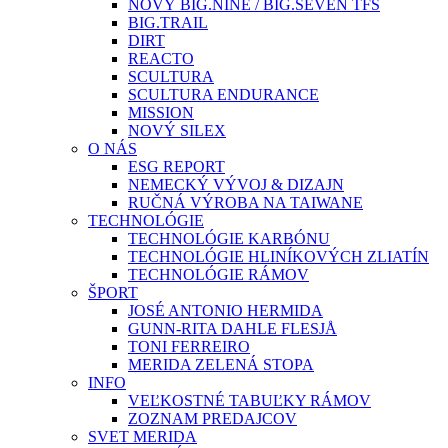
NOVÝ BIG.NINE / BIG.SEVEN TFS
BIG.TRAIL
DIRT
REACTO
SCULTURA
SCULTURA ENDURANCE
MISSION
NOVÝ SILEX
O NÁS
ESG REPORT
NEMECKÝ VÝVOJ & DIZAJN
RUČNÁ VÝROBA NA TAIWANE
TECHNOLÓGIE
TECHNOLÓGIE KARBÓNU
TECHNOLÓGIE HLINÍKOVÝCH ZLIATÍN
TECHNOLÓGIE RÁMOV
ŠPORT
JOSÉ ANTONIO HERMIDA
GUNN-RITA DAHLE FLESJÅ
TONI FERREIRO
MERIDA ZELENÁ STOPA
INFO
VEĽKOSTNÉ TABUĽKY RÁMOV
ZOZNAM PREDAJCOV
SVET MERIDA