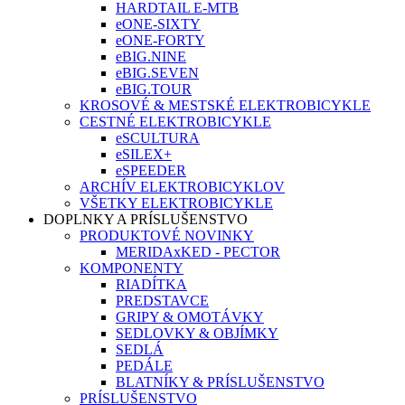
HARDTAIL E-MTB
eONE-SIXTY
eONE-FORTY
eBIG.NINE
eBIG.SEVEN
eBIG.TOUR
KROSOVÉ & MESTSKÉ ELEKTROBICYKLE
CESTNÉ ELEKTROBICYKLE
eSCULTURA
eSILEX+
eSPEEDER
ARCHÍV ELEKTROBICYKLOV
VŠETKY ELEKTROBICYKLE
DOPLNKY A PRÍSLUŠENSTVO
PRODUKTOVÉ NOVINKY
MERIDAxKED - PECTOR
KOMPONENTY
RIADÍTKA
PREDSTAVCE
GRIPY & OMOTÁVKY
SEDLOVKY & OBJÍMKY
SEDLÁ
PEDÁLE
BLATNÍKY & PRÍSLUŠENSTVO
PRÍSLUŠENSTVO