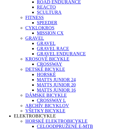
ROAD ENDURANCE
REACTO
SCULTURA
FITNESS
SPEEDER
CYKLOKROS
MISSION CX
GRAVEL
GRAVEL
GRAVEL RACE
GRAVEL ENDURANCE
KROSOVÉ BICYKLE
CROSSWAY
DETSKÉ BICYKLE
HORSKÉ
MATTS JUNIOR 24
MATTS JUNIOR 20
MATTS JUNIOR 16
DÁMSKE BICYKLE
CROSSWAY L
ARCHÍV BICYKLOV
VŠETKY BICYKLE
ELEKTROBICYKLE
HORSKÉ ELEKTROBICYKLE
CELOODPRUŽENÉ E-MTB