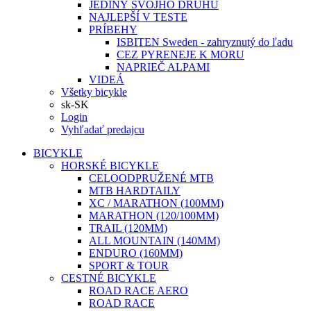
JEDINÝ SVOJHO DRUHU
NAJLEPŠÍ V TESTE
PRÍBEHY
ISBITEN Sweden - zahryznutý do ľadu
CEZ PYRENEJE K MORU
NAPRIEČ ALPAMI
VIDEÁ
Všetky bicykle
sk-SK
Login
Vyhľadať predajcu
BICYKLE
HORSKÉ BICYKLE
CELOODPRUŽENÉ MTB
MTB HARDTAILY
XC / MARATHON (100MM)
MARATHON (120/100MM)
TRAIL (120MM)
ALL MOUNTAIN (140MM)
ENDURO (160MM)
SPORT & TOUR
CESTNÉ BICYKLE
ROAD RACE AERO
ROAD RACE