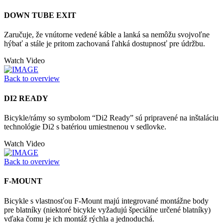
DOWN TUBE EXIT
Zaručuje, že vnútorne vedené káble a lanká sa nemôžu svojvoľne
hýbať a stále je pritom zachovaná ľahká dostupnosť pre údržbu.
Watch Video
Back to overview
DI2 READY
Bicykle/rámy so symbolom “Di2 Ready” sú pripravené na inštaláciu
technológie Di2 s batériou umiestnenou v sedlovke.
Watch Video
Back to overview
F-MOUNT
Bicykle s vlastnosťou F-Mount majú integrované montážne body
pre blatníky (niektoré bicykle vyžadujú špeciálne určené blatníky)
vďaka čomu je ich montáž rýchla a jednoduchá.