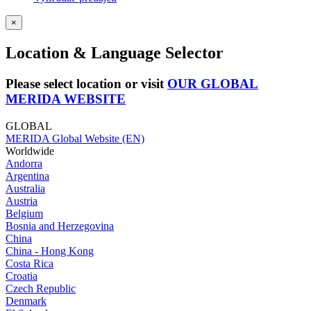
×
Location & Language Selector
Please select location or visit
OUR GLOBAL
MERIDA WEBSITE
GLOBAL
MERIDA Global Website (EN)
Worldwide
Andorra
Argentina
Australia
Austria
Belgium
Bosnia and Herzegovina
China
China - Hong Kong
Costa Rica
Croatia
Czech Republic
Denmark