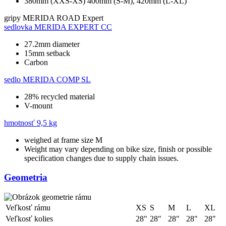
380mm (XXS-XS) 400mm (S-M), 420mm (L-XL)
gripy
MERIDA ROAD Expert
sedlovka
MERIDA EXPERT CC
27.2mm diameter
15mm setback
Carbon
sedlo
MERIDA COMP SL
28% recycled material
V-mount
hmotnosť
9,5 kg
weighed at frame size M
Weight may vary depending on bike size, finish or possible
specification changes due to supply chain issues.
Geometria
Veľkosť rámu
XS
S
M
L
XL
Veľkosť kolies
28"
28"
28"
28"
28"