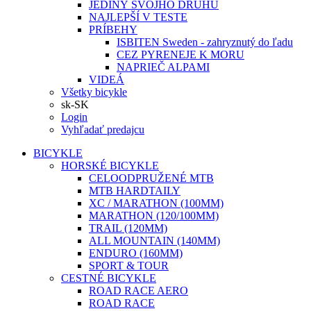
JEDINÝ SVOJHO DRUHU
NAJLEPŠÍ V TESTE
PRÍBEHY
ISBITEN Sweden - zahryznutý do ľadu
CEZ PYRENEJE K MORU
NAPRIEČ ALPAMI
VIDEÁ
Všetky bicykle
sk-SK
Login
Vyhľadať predajcu
BICYKLE
HORSKÉ BICYKLE
CELOODPRUŽENÉ MTB
MTB HARDTAILY
XC / MARATHON (100MM)
MARATHON (120/100MM)
TRAIL (120MM)
ALL MOUNTAIN (140MM)
ENDURO (160MM)
SPORT & TOUR
CESTNÉ BICYKLE
ROAD RACE AERO
ROAD RACE