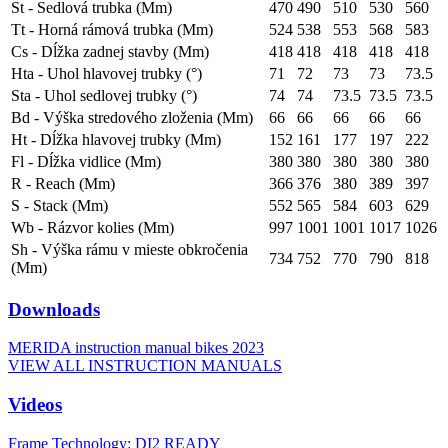
St - Sedlová trubka (Mm)
470
490
510
530
560
Tt - Horná rámová trubka (Mm)
524
538
553
568
583
Cs - Dĺžka zadnej stavby (Mm)
418
418
418
418
418
Hta - Uhol hlavovej trubky (°)
71
72
73
73
73.5
Sta - Uhol sedlovej trubky (°)
74
74
73.5
73.5
73.5
Bd - Výška stredového zloženia (Mm)
66
66
66
66
66
Ht - Dĺžka hlavovej trubky (Mm)
152
161
177
197
222
Fl - Dĺžka vidlice (Mm)
380
380
380
380
380
R - Reach (Mm)
366
376
380
389
397
S - Stack (Mm)
552
565
584
603
629
Wb - Rázvor kolies (Mm)
997
1001
1001
1017
1026
Sh - Výška rámu v mieste obkročenia
734
752
770
790
818
(Mm)
Downloads
MERIDA instruction manual bikes 2023
VIEW ALL INSTRUCTION MANUALS
Videos
Frame Technology: DI2 READY