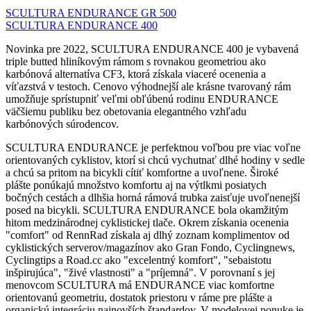
SCULTURA ENDURANCE GR 500
SCULTURA ENDURANCE 400
Novinka pre 2022, SCULTURA ENDURANCE 400 je vybavená
triple butted hliníkovým rámom s rovnakou geometriou ako
karbónová alternatíva CF3, ktorá získala viaceré ocenenia a
víťazstvá v testoch. Cenovo výhodnejší ale krásne tvarovaný rám
umožňuje sprístupniť veľmi obľúbenú rodinu ENDURANCE
väčšiemu publiku bez obetovania elegantného vzhľadu
karbónových súrodencov.
SCULTURA ENDURANCE je perfektnou voľbou pre viac voľne
orientovaných cyklistov, ktorí si chcú vychutnať dlhé hodiny v sedle
a chcú sa pritom na bicykli cítiť komfortne a uvoľnene. Široké
plášte ponúkajú množstvo komfortu aj na výtlkmi posiatych
bočných cestách a dlhšia horná rámová trubka zaisťuje uvoľnenejší
posed na bicykli. SCULTURA ENDURANCE bola okamžitým
hitom medzinárodnej cyklistickej tlače. Okrem získania ocenenia
"comfort" od RennRad získala aj dlhý zoznam komplimentov od
cyklistických serverov/magazínov ako Gran Fondo, Cyclingnews,
Cyclingtips a Road.cc ako "excelentný komfort", "sebaistotu
inšpirujúca", "živé vlastnosti" a "príjemná". V porovnaní s jej
menovcom SCULTURA má ENDURANCE viac komfortne
orientovanú geometriu, dostatok priestoru v ráme pre plášte a
organickú integráciu najnovších štandardov. V modelovej ponuke je