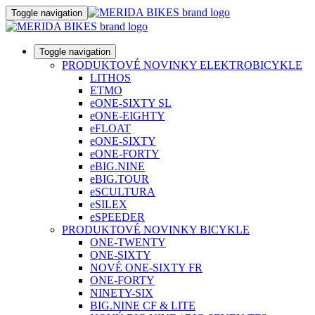
Toggle navigation
Toggle navigation
PRODUKTOVÉ NOVINKY ELEKTROBICYKLE
LITHOS
ETMO
eONE-SIXTY SL
eONE-EIGHTY
eFLOAT
eONE-SIXTY
eONE-FORTY
eBIG.NINE
eBIG.TOUR
eSCULTURA
eSILEX
eSPEEDER
PRODUKTOVÉ NOVINKY BICYKLE
ONE-TWENTY
ONE-SIXTY
NOVÉ ONE-SIXTY FR
ONE-FORTY
NINETY-SIX
BIG.NINE CF & LITE