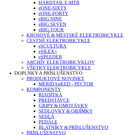
HARDTAIL E-MTB
eONE-SIXTY
eONE-FORTY
eBIG.NINE
eBIG.SEVEN
eBIG.TOUR
KROSOVÉ & MESTSKÉ ELEKTROBICYKLE
CESTNÉ ELEKTROBICYKLE
eSCULTURA
eSILEX+
eSPEEDER
ARCHÍV ELEKTROBICYKLOV
VŠETKY ELEKTROBICYKLE
DOPLNKY A PRÍSLUŠENSTVO
PRODUKTOVÉ NOVINKY
MERIDAxKED - PECTOR
KOMPONENTY
RIADÍTKA
PREDSTAVCE
GRIPY & OMOTÁVKY
SEDLOVKY & OBJÍMKY
SEDLÁ
PEDÁLE
BLATNÍKY & PRÍSLUŠENSTVO
PRÍSLUŠENSTVO