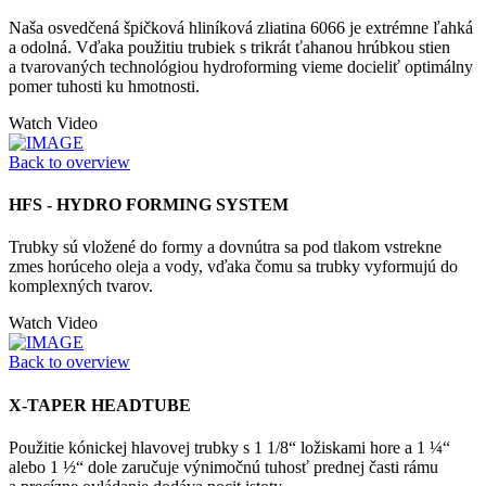
Naša osvedčená špičková hliníková zliatina 6066 je extrémne ľahká
a odolná. Vďaka použitiu trubiek s trikrát ťahanou hrúbkou stien
a tvarovaných technológiou hydroforming vieme docieliť optimálny
pomer tuhosti ku hmotnosti.
Watch Video
Back to overview
HFS - HYDRO FORMING SYSTEM
Trubky sú vložené do formy a dovnútra sa pod tlakom vstrekne
zmes horúceho oleja a vody, vďaka čomu sa trubky vyformujú do
komplexných tvarov.
Watch Video
Back to overview
X-TAPER HEADTUBE
Použitie kónickej hlavovej trubky s 1 1/8“ ložiskami hore a 1 ¼“
alebo 1 ½“ dole zaručuje výnimočnú tuhosť prednej časti rámu