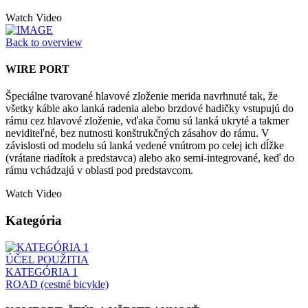
Watch Video
Back to overview
WIRE PORT
Špeciálne tvarované hlavové zloženie merida navrhnuté tak, že
všetky káble ako lanká radenia alebo brzdové hadičky vstupujú do
rámu cez hlavové zloženie, vďaka čomu sú lanká ukryté a takmer
neviditeľné, bez nutnosti konštrukčných zásahov do rámu. V
závislosti od modelu sú lanká vedené vnútrom po celej ich dĺžke
(vrátane riadítok a predstavca) alebo ako semi-integrované, keď do
rámu vchádzajú v oblasti pod predstavcom.
Watch Video
Kategória
ÚČEL POUŽITIA
KATEGÓRIA 1
ROAD (cestné bicykle)