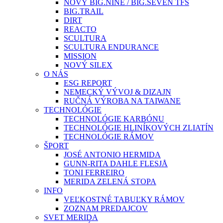
NOVÝ BIG.NINE / BIG.SEVEN TFS
BIG.TRAIL
DIRT
REACTO
SCULTURA
SCULTURA ENDURANCE
MISSION
NOVÝ SILEX
O NÁS
ESG REPORT
NEMECKÝ VÝVOJ & DIZAJN
RUČNÁ VÝROBA NA TAIWANE
TECHNOLÓGIE
TECHNOLÓGIE KARBÓNU
TECHNOLÓGIE HLINÍKOVÝCH ZLIATÍN
TECHNOLÓGIE RÁMOV
ŠPORT
JOSÉ ANTONIO HERMIDA
GUNN-RITA DAHLE FLESJÅ
TONI FERREIRO
MERIDA ZELENÁ STOPA
INFO
VEĽKOSTNÉ TABUĽKY RÁMOV
ZOZNAM PREDAJCOV
SVET MERIDA