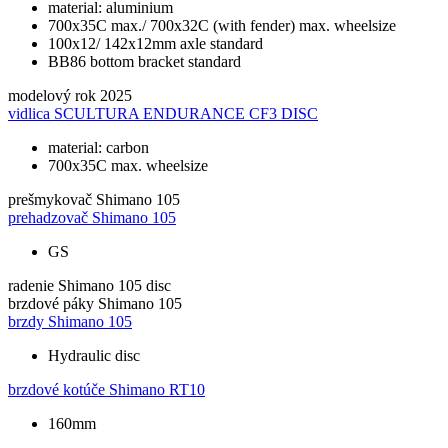
material: aluminium
700x35C max./ 700x32C (with fender) max. wheelsize
100x12/ 142x12mm axle standard
BB86 bottom bracket standard
modelový rok
2025
vidlica
SCULTURA ENDURANCE CF3 DISC
material: carbon
700x35C max. wheelsize
prešmykovač
Shimano 105
prehadzovač
Shimano 105
GS
radenie
Shimano 105 disc
brzdové páky
Shimano 105
brzdy
Shimano 105
Hydraulic disc
brzdové kotúče
Shimano RT10
160mm