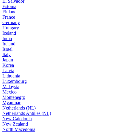
El Salvador
Estonia
Finland
France
Germany
Hungary
Iceland
India
Ireland
Israel
Italy
Japan
Korea
Latvia
Lithuania
Luxembourg
Malaysia
Mexico
Montenegro
Myanmar
Netherlands (NL)
Netherlands Antilles (NL)
New Caledonia
New Zealand
North Macedonia