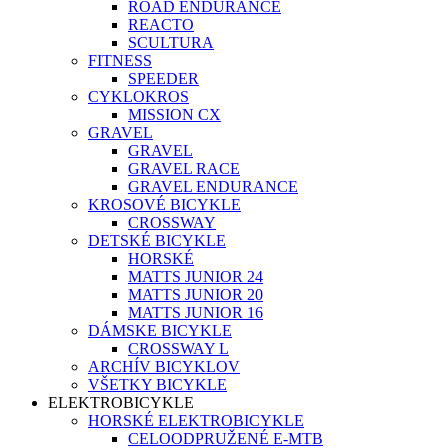
ROAD ENDURANCE
REACTO
SCULTURA
FITNESS
SPEEDER
CYKLOKROS
MISSION CX
GRAVEL
GRAVEL
GRAVEL RACE
GRAVEL ENDURANCE
KROSOVÉ BICYKLE
CROSSWAY
DETSKÉ BICYKLE
HORSKÉ
MATTS JUNIOR 24
MATTS JUNIOR 20
MATTS JUNIOR 16
DÁMSKE BICYKLE
CROSSWAY L
ARCHÍV BICYKLOV
VŠETKY BICYKLE
ELEKTROBICYKLE
HORSKÉ ELEKTROBICYKLE
CELOODPRUŽENÉ E-MTB