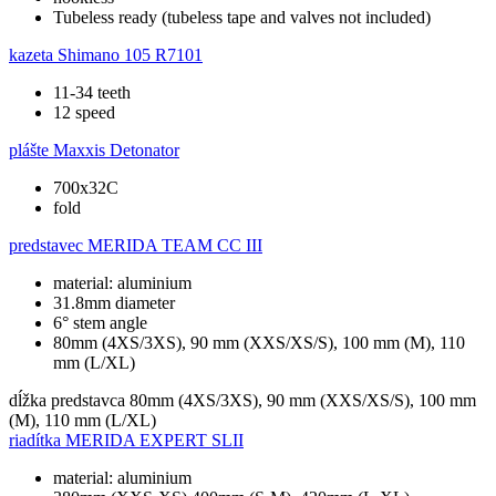
Tubeless ready (tubeless tape and valves not included)
kazeta
Shimano 105 R7101
11-34 teeth
12 speed
plášte
Maxxis Detonator
700x32C
fold
predstavec
MERIDA TEAM CC III
material: aluminium
31.8mm diameter
6° stem angle
80mm (4XS/3XS), 90 mm (XXS/XS/S), 100 mm (M), 110
mm (L/XL)
dĺžka predstavca
80mm (4XS/3XS), 90 mm (XXS/XS/S), 100 mm
(M), 110 mm (L/XL)
riadítka
MERIDA EXPERT SLII
material: aluminium