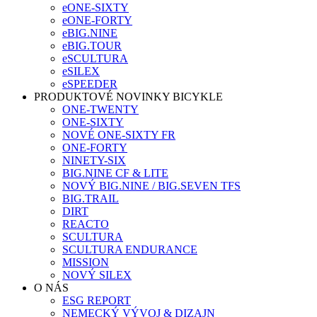
eONE-SIXTY
eONE-FORTY
eBIG.NINE
eBIG.TOUR
eSCULTURA
eSILEX
eSPEEDER
PRODUKTOVÉ NOVINKY BICYKLE
ONE-TWENTY
ONE-SIXTY
NOVÉ ONE-SIXTY FR
ONE-FORTY
NINETY-SIX
BIG.NINE CF & LITE
NOVÝ BIG.NINE / BIG.SEVEN TFS
BIG.TRAIL
DIRT
REACTO
SCULTURA
SCULTURA ENDURANCE
MISSION
NOVÝ SILEX
O NÁS
ESG REPORT
NEMECKÝ VÝVOJ & DIZAJN