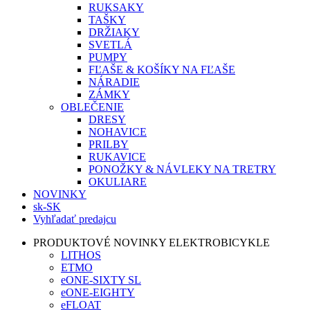
RUKSAKY
TAŠKY
DRŽIAKY
SVETLÁ
PUMPY
FĽAŠE & KOŠÍKY NA FĽAŠE
NÁRADIE
ZÁMKY
OBLEČENIE
DRESY
NOHAVICE
PRILBY
RUKAVICE
PONOŽKY & NÁVLEKY NA TRETRY
OKULIARE
NOVINKY
sk-SK
Vyhľadať predajcu
PRODUKTOVÉ NOVINKY ELEKTROBICYKLE
LITHOS
ETMO
eONE-SIXTY SL
eONE-EIGHTY
eFLOAT