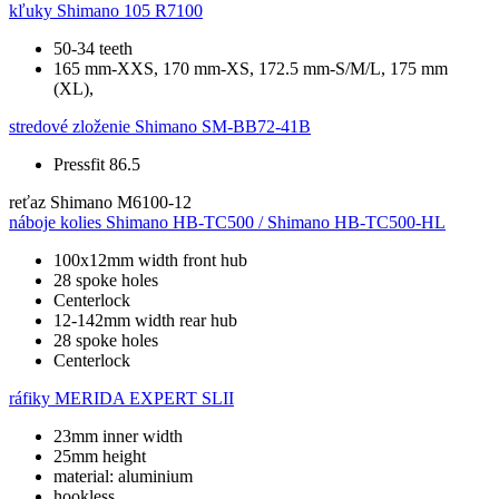
kľuky
Shimano 105 R7100
50-34 teeth
165 mm-XXS, 170 mm-XS, 172.5 mm-S/M/L, 175 mm
(XL),
stredové zloženie
Shimano SM-BB72-41B
Pressfit 86.5
reťaz
Shimano M6100-12
náboje kolies
Shimano HB-TC500 / Shimano HB-TC500-HL
100x12mm width front hub
28 spoke holes
Centerlock
12-142mm width rear hub
28 spoke holes
Centerlock
ráfiky
MERIDA EXPERT SLII
23mm inner width
25mm height
material: aluminium
hookless