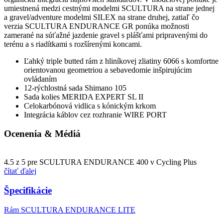
umiestnená medzi cestnými modelmi SCULTURA na strane jednej
a gravel/adventure modelmi SILEX na strane druhej, zatiaľ čo
verzia SCULTURA ENDURANCE GR ponúka možnosti
zamerané na súťažné jazdenie gravel s plášťami pripravenými do
terénu a s riadítkami s rozšírenými koncami.
Ľahký triple butted rám z hliníkovej zliatiny 6066 s komfortne
orientovanou geometriou a sebavedomie inšpirujúcim
ovládaním
12-rýchlostná sada Shimano 105
Sada kolies MERIDA EXPERT SL II
Celokarbónová vidlica s kónickým krkom
Integrácia káblov cez rozhranie WIRE PORT
Ocenenia & Médiá
4.5 z 5 pre SCULTURA ENDURANCE 400 v Cycling Plus
čítať ďalej
Špecifikácie
Rám
SCULTURA ENDURANCE LITE