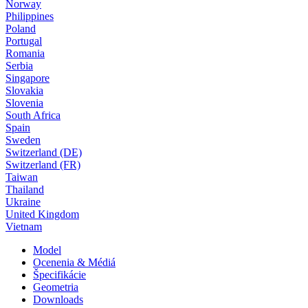
Norway
Philippines
Poland
Portugal
Romania
Serbia
Singapore
Slovakia
Slovenia
South Africa
Spain
Sweden
Switzerland (DE)
Switzerland (FR)
Taiwan
Thailand
Ukraine
United Kingdom
Vietnam
Model
Ocenenia & Médiá
Špecifikácie
Geometria
Downloads