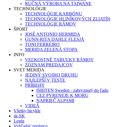
RUČNÁ VÝROBA NA TAIWANE
TECHNOLÓGIE
TECHNOLÓGIE KARBÓNU
TECHNOLÓGIE HLINÍKOVÝCH ZLIATÍN
TECHNOLÓGIE RÁMOV
ŠPORT
JOSÉ ANTONIO HERMIDA
GUNN-RITA DAHLE FLESJÅ
TONI FERREIRO
MERIDA ZELENÁ STOPA
INFO
VEĽKOSTNÉ TABUĽKY RÁMOV
ZOZNAM PREDAJCOV
SVET MERIDA
JEDINÝ SVOJHO DRUHU
NAJLEPŠÍ V TESTE
PRÍBEHY
ISBITEN Sweden - zahryznutý do ľadu
CEZ PYRENEJE K MORU
NAPRIEČ ALPAMI
VIDEÁ
Všetky bicykle
sk-SK
Login
Vyhľadať predajcu