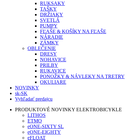
RUKSAKY
TAŠKY
DRŽIAKY
SVETLÁ
PUMPY
FĽAŠE & KOŠÍKY NA FĽAŠE
NÁRADIE
ZÁMKY
OBLEČENIE
DRESY
NOHAVICE
PRILBY
RUKAVICE
PONOŽKY & NÁVLEKY NA TRETRY
OKULIARE
NOVINKY
sk-SK
Vyhľadať predajcu
PRODUKTOVÉ NOVINKY ELEKTROBICYKLE
LITHOS
ETMO
eONE-SIXTY SL
eONE-EIGHTY
eFLOAT