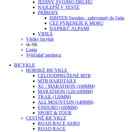
JEDINÝ SVOJHO DRUHU
NAJLEPŠÍ V TESTE
PRÍBEHY
ISBITEN Sweden - zahryznutý do ľadu
CEZ PYRENEJE K MORU
NAPRIEČ ALPAMI
VIDEÁ
Všetky bicykle
sk-SK
Login
Vyhľadať predajcu
BICYKLE
HORSKÉ BICYKLE
CELOODPRUŽENÉ MTB
MTB HARDTAILY
XC / MARATHON (100MM)
MARATHON (120/100MM)
TRAIL (120MM)
ALL MOUNTAIN (140MM)
ENDURO (160MM)
SPORT & TOUR
CESTNÉ BICYKLE
ROAD RACE AERO
ROAD RACE