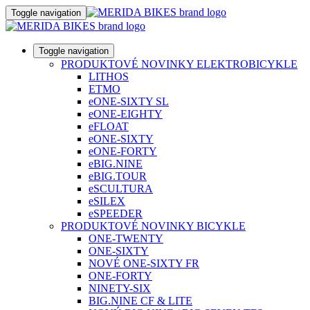
Toggle navigation
Toggle navigation
PRODUKTOVÉ NOVINKY ELEKTROBICYKLE
LITHOS
ETMO
eONE-SIXTY SL
eONE-EIGHTY
eFLOAT
eONE-SIXTY
eONE-FORTY
eBIG.NINE
eBIG.TOUR
eSCULTURA
eSILEX
eSPEEDER
PRODUKTOVÉ NOVINKY BICYKLE
ONE-TWENTY
ONE-SIXTY
NOVÉ ONE-SIXTY FR
ONE-FORTY
NINETY-SIX
BIG.NINE CF & LITE