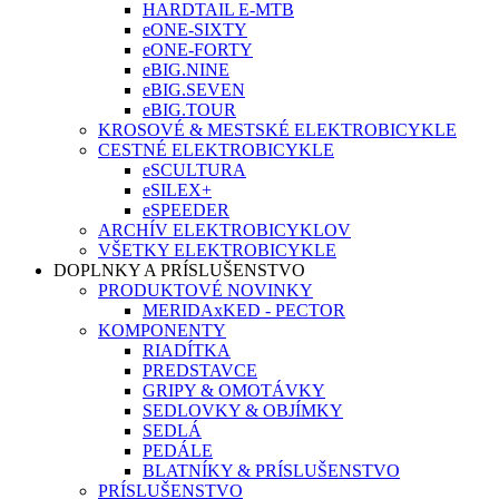
HARDTAIL E-MTB
eONE-SIXTY
eONE-FORTY
eBIG.NINE
eBIG.SEVEN
eBIG.TOUR
KROSOVÉ & MESTSKÉ ELEKTROBICYKLE
CESTNÉ ELEKTROBICYKLE
eSCULTURA
eSILEX+
eSPEEDER
ARCHÍV ELEKTROBICYKLOV
VŠETKY ELEKTROBICYKLE
DOPLNKY A PRÍSLUŠENSTVO
PRODUKTOVÉ NOVINKY
MERIDAxKED - PECTOR
KOMPONENTY
RIADÍTKA
PREDSTAVCE
GRIPY & OMOTÁVKY
SEDLOVKY & OBJÍMKY
SEDLÁ
PEDÁLE
BLATNÍKY & PRÍSLUŠENSTVO
PRÍSLUŠENSTVO