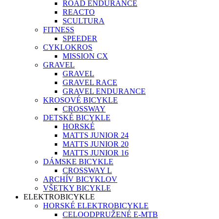
ROAD ENDURANCE
REACTO
SCULTURA
FITNESS
SPEEDER
CYKLOKROS
MISSION CX
GRAVEL
GRAVEL
GRAVEL RACE
GRAVEL ENDURANCE
KROSOVÉ BICYKLE
CROSSWAY
DETSKÉ BICYKLE
HORSKÉ
MATTS JUNIOR 24
MATTS JUNIOR 20
MATTS JUNIOR 16
DÁMSKE BICYKLE
CROSSWAY L
ARCHÍV BICYKLOV
VŠETKY BICYKLE
ELEKTROBICYKLE
HORSKÉ ELEKTROBICYKLE
CELOODPRUŽENÉ E-MTB