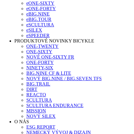
eONE-SIXTY
eONE-FORTY
eBIG.NINE
eBIG.TOUR
eSCULTURA
eSILEX
eSPEEDER
PRODUKTOVÉ NOVINKY BICYKLE
ONE-TWENTY
ONE-SIXTY
NOVÉ ONE-SIXTY FR
ONE-FORTY
NINETY-SIX
BIG.NINE CF & LITE
NOVÝ BIG.NINE / BIG.SEVEN TFS
BIG.TRAIL
DIRT
REACTO
SCULTURA
SCULTURA ENDURANCE
MISSION
NOVÝ SILEX
O NÁS
ESG REPORT
NEMECKÝ VÝVOJ & DIZAJN