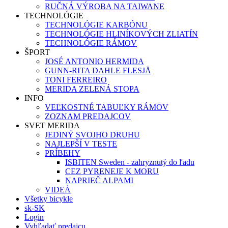
RUČNÁ VÝROBA NA TAIWANE
TECHNOLÓGIE
TECHNOLÓGIE KARBÓNU
TECHNOLÓGIE HLINÍKOVÝCH ZLIATÍN
TECHNOLÓGIE RÁMOV
ŠPORT
JOSÉ ANTONIO HERMIDA
GUNN-RITA DAHLE FLESJÅ
TONI FERREIRO
MERIDA ZELENÁ STOPA
INFO
VEĽKOSTNÉ TABUĽKY RÁMOV
ZOZNAM PREDAJCOV
SVET MERIDA
JEDINÝ SVOJHO DRUHU
NAJLEPŠÍ V TESTE
PRÍBEHY
ISBITEN Sweden - zahryznutý do ľadu
CEZ PYRENEJE K MORU
NAPRIEČ ALPAMI
VIDEÁ
Všetky bicykle
sk-SK
Login
Vyhľadať predajcu