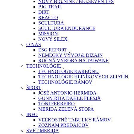
NOVÝ BIG.NINE / BIG.SEVEN TFS
BIG.TRAIL
DIRT
REACTO
SCULTURA
SCULTURA ENDURANCE
MISSION
NOVÝ SILEX
O NÁS
ESG REPORT
NEMECKÝ VÝVOJ & DIZAJN
RUČNÁ VÝROBA NA TAIWANE
TECHNOLÓGIE
TECHNOLÓGIE KARBÓNU
TECHNOLÓGIE HLINÍKOVÝCH ZLIATÍN
TECHNOLÓGIE RÁMOV
ŠPORT
JOSÉ ANTONIO HERMIDA
GUNN-RITA DAHLE FLESJÅ
TONI FERREIRO
MERIDA ZELENÁ STOPA
INFO
VEĽKOSTNÉ TABUĽKY RÁMOV
ZOZNAM PREDAJCOV
SVET MERIDA