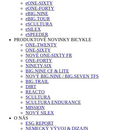
eONE-SIXTY
eONE-FORTY
eBIG.NINE
eBIG.TOUR
eSCULTURA
eSILEX
eSPEEDER
PRODUKTOVÉ NOVINKY BICYKLE
ONE-TWENTY
ONE-SIXTY
NOVÉ ONE-SIXTY FR
ONE-FORTY
NINETY-SIX
BIG.NINE CF & LITE
NOVÝ BIG.NINE / BIG.SEVEN TFS
BIG.TRAIL
DIRT
REACTO
SCULTURA
SCULTURA ENDURANCE
MISSION
NOVÝ SILEX
O NÁS
ESG REPORT
NEMECKÝ VÝVOJ & DIZAJN