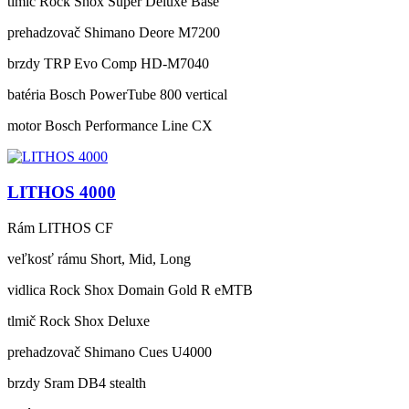
tlmič
Rock Shox Super Deluxe Base
prehadzovač
Shimano Deore M7200
brzdy
TRP Evo Comp HD-M7040
batéria
Bosch PowerTube 800 vertical
motor
Bosch Performance Line CX
LITHOS 4000
Rám
LITHOS CF
veľkosť rámu
Short, Mid, Long
vidlica
Rock Shox Domain Gold R eMTB
tlmič
Rock Shox Deluxe
prehadzovač
Shimano Cues U4000
brzdy
Sram DB4 stealth