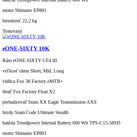
motor
Shimano EP801
hmotnosť
22,2 kg
Testovaný
eONE-SIXTY 10K
Rám
eONE-SIXTY CF4 III
veľkosť rámu
Short, Mid, Long
vidlica
Fox 38 Factory eMTB+
tlmič
Fox Factory Float X2
prehadzovač
Sram XX Eagle Transmission AXS
brzdy
Sram Code Ultimate Stealth
batéria
Trendpower Internal Battery 600 Wh TPS-C15-58SD
motor
Shimano EP801