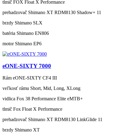
tlmič
FOX Float X Performance
prehadzovač
Shimano XT RDM8130 Shadow+ 11
brzdy
Shimano SLX
batéria
Shimano EN806
motor
Shimano EP6
eONE-SIXTY 7000
Rám
eONE-SIXTY CF4 III
veľkosť rámu
Short, Mid, Long, XLong
vidlica
Fox 38 Performance Elite eMTB+
tlmič
Fox Float X Performance
prehadzovač
Shimano XT RDM8130 LinkGlide 11
brzdy
Shimano XT