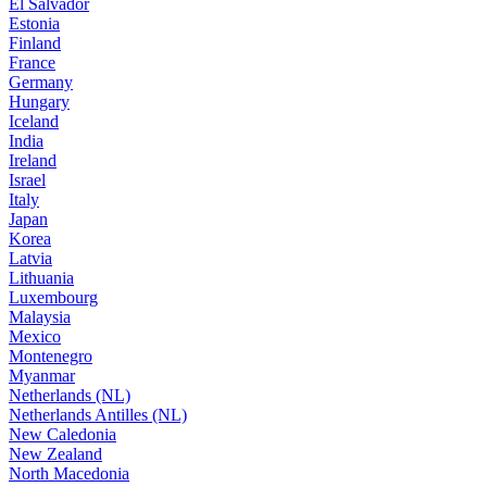
El Salvador
Estonia
Finland
France
Germany
Hungary
Iceland
India
Ireland
Israel
Italy
Japan
Korea
Latvia
Lithuania
Luxembourg
Malaysia
Mexico
Montenegro
Myanmar
Netherlands (NL)
Netherlands Antilles (NL)
New Caledonia
New Zealand
North Macedonia