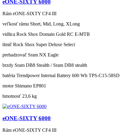
eONE-SIXTY 6000
Rám
eONE-SIXTY CF4 III
veľkosť rámu
Short, Mid, Long, XLong
vidlica
Rock Shox Domain Gold RC E-MTB
tlmič
Rock Shox Super Deluxe Select
prehadzovač
Sram NX Eagle
brzdy
Sram DB8 Stealth / Sram DB8 stealth
batéria
Trendpower Internal Battery 600 Wh TPS-C15-58SD
motor
Shimano EP801
hmotnosť
23,6 kg
eONE-SIXTY 6000
Rám
eONE-SIXTY CF4 III