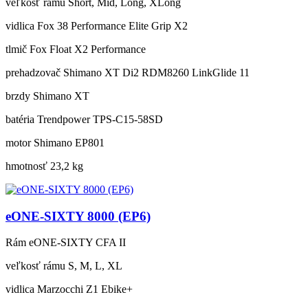
veľkosť rámu
Short, Mid, Long, XLong
vidlica
Fox 38 Performance Elite Grip X2
tlmič
Fox Float X2 Performance
prehadzovač
Shimano XT Di2 RDM8260 LinkGlide 11
brzdy
Shimano XT
batéria
Trendpower TPS-C15-58SD
motor
Shimano EP801
hmotnosť
23,2 kg
eONE-SIXTY 8000 (EP6)
Rám
eONE-SIXTY CFA II
veľkosť rámu
S, M, L, XL
vidlica
Marzocchi Z1 Ebike+