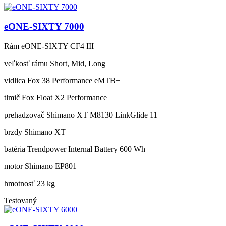
eONE-SIXTY 7000
Rám
eONE-SIXTY CF4 III
veľkosť rámu
Short, Mid, Long
vidlica
Fox 38 Performance eMTB+
tlmič
Fox Float X2 Performance
prehadzovač
Shimano XT M8130 LinkGlide 11
brzdy
Shimano XT
batéria
Trendpower Internal Battery 600 Wh
motor
Shimano EP801
hmotnosť
23 kg
Testovaný