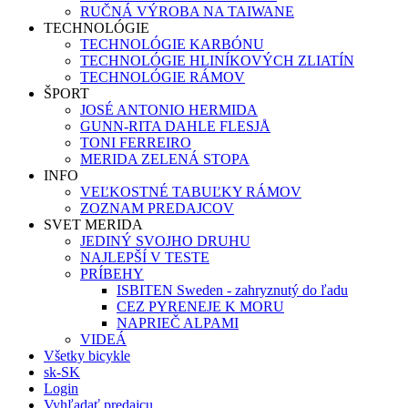
RUČNÁ VÝROBA NA TAIWANE
TECHNOLÓGIE
TECHNOLÓGIE KARBÓNU
TECHNOLÓGIE HLINÍKOVÝCH ZLIATÍN
TECHNOLÓGIE RÁMOV
ŠPORT
JOSÉ ANTONIO HERMIDA
GUNN-RITA DAHLE FLESJÅ
TONI FERREIRO
MERIDA ZELENÁ STOPA
INFO
VEĽKOSTNÉ TABUĽKY RÁMOV
ZOZNAM PREDAJCOV
SVET MERIDA
JEDINÝ SVOJHO DRUHU
NAJLEPŠÍ V TESTE
PRÍBEHY
ISBITEN Sweden - zahryznutý do ľadu
CEZ PYRENEJE K MORU
NAPRIEČ ALPAMI
VIDEÁ
Všetky bicykle
sk-SK
Login
Vyhľadať predajcu