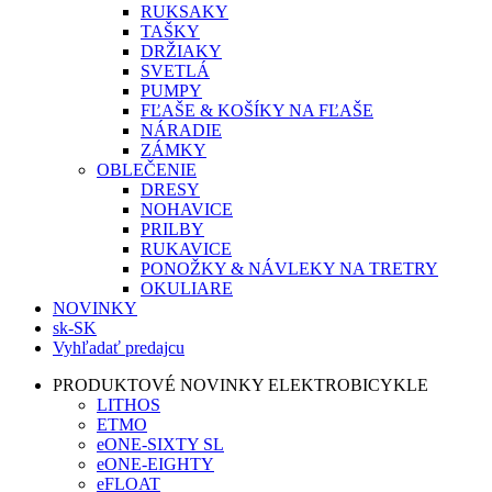
RUKSAKY
TAŠKY
DRŽIAKY
SVETLÁ
PUMPY
FĽAŠE & KOŠÍKY NA FĽAŠE
NÁRADIE
ZÁMKY
OBLEČENIE
DRESY
NOHAVICE
PRILBY
RUKAVICE
PONOŽKY & NÁVLEKY NA TRETRY
OKULIARE
NOVINKY
sk-SK
Vyhľadať predajcu
PRODUKTOVÉ NOVINKY ELEKTROBICYKLE
LITHOS
ETMO
eONE-SIXTY SL
eONE-EIGHTY
eFLOAT