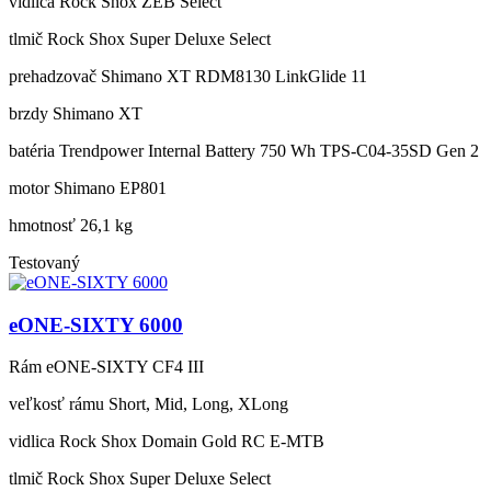
vidlica
Rock Shox ZEB Select
tlmič
Rock Shox Super Deluxe Select
prehadzovač
Shimano XT RDM8130 LinkGlide 11
brzdy
Shimano XT
batéria
Trendpower Internal Battery 750 Wh TPS-C04-35SD Gen 2
motor
Shimano EP801
hmotnosť
26,1 kg
Testovaný
eONE-SIXTY 6000
Rám
eONE-SIXTY CF4 III
veľkosť rámu
Short, Mid, Long, XLong
vidlica
Rock Shox Domain Gold RC E-MTB
tlmič
Rock Shox Super Deluxe Select