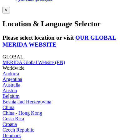
×
Location & Language Selector
Please select location or visit
OUR GLOBAL
MERIDA WEBSITE
GLOBAL
MERIDA Global Website (EN)
Worldwide
Andorra
Argentina
Australia
Austria
Belgium
Bosnia and Herzegovina
China
China - Hong Kong
Costa Rica
Croatia
Czech Republic
Denmark