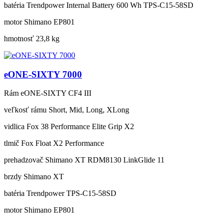
batéria
Trendpower Internal Battery 600 Wh TPS-C15-58SD
motor
Shimano EP801
hmotnosť
23,8 kg
eONE-SIXTY 7000
Rám
eONE-SIXTY CF4 III
veľkosť rámu
Short, Mid, Long, XLong
vidlica
Fox 38 Performance Elite Grip X2
tlmič
Fox Float X2 Performance
prehadzovač
Shimano XT RDM8130 LinkGlide 11
brzdy
Shimano XT
batéria
Trendpower TPS-C15-58SD
motor
Shimano EP801