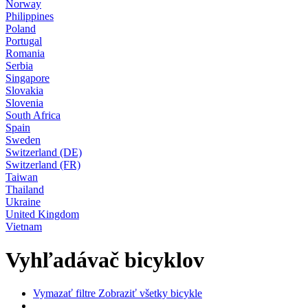
Norway
Philippines
Poland
Portugal
Romania
Serbia
Singapore
Slovakia
Slovenia
South Africa
Spain
Sweden
Switzerland (DE)
Switzerland (FR)
Taiwan
Thailand
Ukraine
United Kingdom
Vietnam
Vyhľadávač bicyklov
Vymazať filtre
Zobraziť všetky bicykle