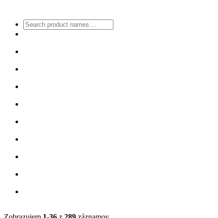
Zobrazujem
1-36
z
289
záznamov.