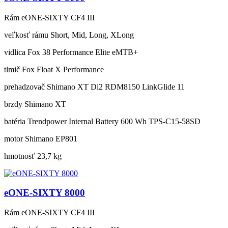
Rám
eONE-SIXTY CF4 III
veľkosť rámu
Short, Mid, Long, XLong
vidlica
Fox 38 Performance Elite eMTB+
tlmič
Fox Float X Performance
prehadzovač
Shimano XT Di2 RDM8150 LinkGlide 11
brzdy
Shimano XT
batéria
Trendpower Internal Battery 600 Wh TPS-C15-58SD
motor
Shimano EP801
hmotnosť
23,7 kg
eONE-SIXTY 8000
Rám
eONE-SIXTY CF4 III