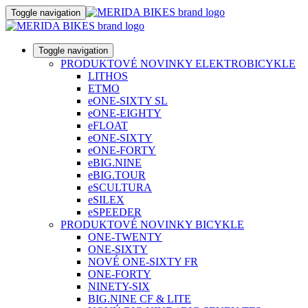
Toggle navigation
Toggle navigation
PRODUKTOVÉ NOVINKY ELEKTROBICYKLE
LITHOS
ETMO
eONE-SIXTY SL
eONE-EIGHTY
eFLOAT
eONE-SIXTY
eONE-FORTY
eBIG.NINE
eBIG.TOUR
eSCULTURA
eSILEX
eSPEEDER
PRODUKTOVÉ NOVINKY BICYKLE
ONE-TWENTY
ONE-SIXTY
NOVÉ ONE-SIXTY FR
ONE-FORTY
NINETY-SIX
BIG.NINE CF & LITE