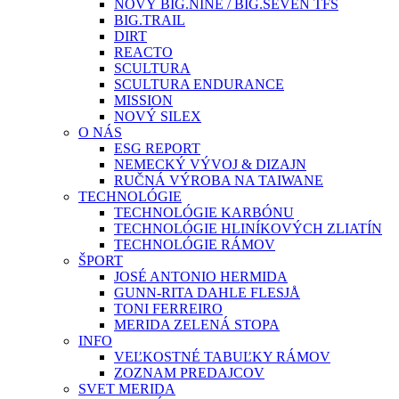
NOVÝ BIG.NINE / BIG.SEVEN TFS
BIG.TRAIL
DIRT
REACTO
SCULTURA
SCULTURA ENDURANCE
MISSION
NOVÝ SILEX
O NÁS
ESG REPORT
NEMECKÝ VÝVOJ & DIZAJN
RUČNÁ VÝROBA NA TAIWANE
TECHNOLÓGIE
TECHNOLÓGIE KARBÓNU
TECHNOLÓGIE HLINÍKOVÝCH ZLIATÍN
TECHNOLÓGIE RÁMOV
ŠPORT
JOSÉ ANTONIO HERMIDA
GUNN-RITA DAHLE FLESJÅ
TONI FERREIRO
MERIDA ZELENÁ STOPA
INFO
VEĽKOSTNÉ TABUĽKY RÁMOV
ZOZNAM PREDAJCOV
SVET MERIDA