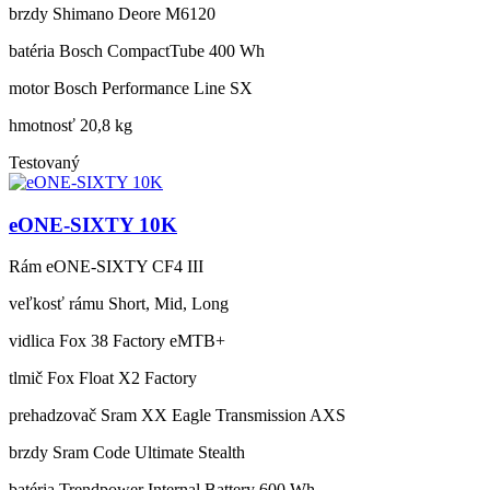
brzdy
Shimano Deore M6120
batéria
Bosch CompactTube 400 Wh
motor
Bosch Performance Line SX
hmotnosť
20,8 kg
Testovaný
eONE-SIXTY 10K
Rám
eONE-SIXTY CF4 III
veľkosť rámu
Short, Mid, Long
vidlica
Fox 38 Factory eMTB+
tlmič
Fox Float X2 Factory
prehadzovač
Sram XX Eagle Transmission AXS
brzdy
Sram Code Ultimate Stealth
batéria
Trendpower Internal Battery 600 Wh