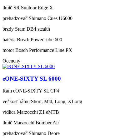
tlmič
SR Suntour Edge X
prehadzovač
Shimano Cues U6000
brzdy
Sram DB4 stealth
batéria
Bosch PowerTube 600
motor
Bosch Performance Line PX
Ocenený
eONE-SIXTY SL 6000
Rám
eONE-SIXTY SL CF4
veľkosť rámu
Short, Mid, Long, XLong
vidlica
Marzocchi Z1 eMTB
tlmič
Marzocchi Bomber Air
prehadzovač
Shimano Deore