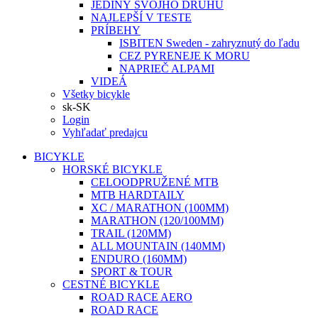
JEDINÝ SVOJHO DRUHU
NAJLEPŠÍ V TESTE
PRÍBEHY
ISBITEN Sweden - zahryznutý do ľadu
CEZ PYRENEJE K MORU
NAPRIEČ ALPAMI
VIDEÁ
Všetky bicykle
sk-SK
Login
Vyhľadať predajcu
BICYKLE
HORSKÉ BICYKLE
CELOODPRUŽENÉ MTB
MTB HARDTAILY
XC / MARATHON (100MM)
MARATHON (120/100MM)
TRAIL (120MM)
ALL MOUNTAIN (140MM)
ENDURO (160MM)
SPORT & TOUR
CESTNÉ BICYKLE
ROAD RACE AERO
ROAD RACE