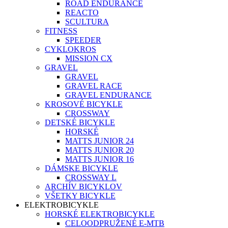
ROAD ENDURANCE
REACTO
SCULTURA
FITNESS
SPEEDER
CYKLOKROS
MISSION CX
GRAVEL
GRAVEL
GRAVEL RACE
GRAVEL ENDURANCE
KROSOVÉ BICYKLE
CROSSWAY
DETSKÉ BICYKLE
HORSKÉ
MATTS JUNIOR 24
MATTS JUNIOR 20
MATTS JUNIOR 16
DÁMSKE BICYKLE
CROSSWAY L
ARCHÍV BICYKLOV
VŠETKY BICYKLE
ELEKTROBICYKLE
HORSKÉ ELEKTROBICYKLE
CELOODPRUŽENÉ E-MTB