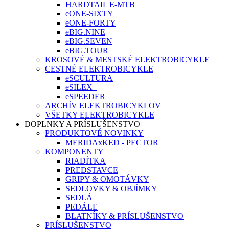
HARDTAIL E-MTB
eONE-SIXTY
eONE-FORTY
eBIG.NINE
eBIG.SEVEN
eBIG.TOUR
KROSOVÉ & MESTSKÉ ELEKTROBICYKLE
CESTNÉ ELEKTROBICYKLE
eSCULTURA
eSILEX+
eSPEEDER
ARCHÍV ELEKTROBICYKLOV
VŠETKY ELEKTROBICYKLE
DOPLNKY A PRÍSLUŠENSTVO
PRODUKTOVÉ NOVINKY
MERIDAxKED - PECTOR
KOMPONENTY
RIADÍTKA
PREDSTAVCE
GRIPY & OMOTÁVKY
SEDLOVKY & OBJÍMKY
SEDLÁ
PEDÁLE
BLATNÍKY & PRÍSLUŠENSTVO
PRÍSLUŠENSTVO