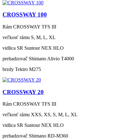
CROSSWAY 100
Rám
CROSSWAY TFS III
veľkosť rámu
S, M, L, XL
vidlica
SR Suntour NEX HLO
prehadzovač
Shimano Alivio T4000
brzdy
Tektro M275
CROSSWAY 20
Rám
CROSSWAY TFS III
veľkosť rámu
XXS, XS, S, M, L, XL
vidlica
SR Suntour NEX HLO
prehadzovač
Shimano RD-M360