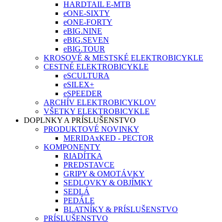
HARDTAIL E-MTB
eONE-SIXTY
eONE-FORTY
eBIG.NINE
eBIG.SEVEN
eBIG.TOUR
KROSOVÉ & MESTSKÉ ELEKTROBICYKLE
CESTNÉ ELEKTROBICYKLE
eSCULTURA
eSILEX+
eSPEEDER
ARCHÍV ELEKTROBICYKLOV
VŠETKY ELEKTROBICYKLE
DOPLNKY A PRÍSLUŠENSTVO
PRODUKTOVÉ NOVINKY
MERIDAxKED - PECTOR
KOMPONENTY
RIADÍTKA
PREDSTAVCE
GRIPY & OMOTÁVKY
SEDLOVKY & OBJÍMKY
SEDLÁ
PEDÁLE
BLATNÍKY & PRÍSLUŠENSTVO
PRÍSLUŠENSTVO