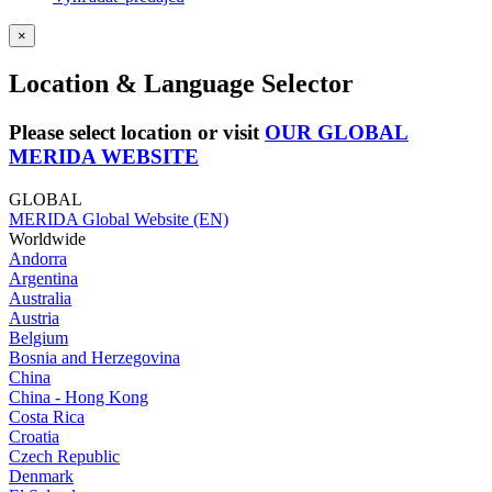
×
Location & Language Selector
Please select location or visit
OUR GLOBAL
MERIDA WEBSITE
GLOBAL
MERIDA Global Website (EN)
Worldwide
Andorra
Argentina
Australia
Austria
Belgium
Bosnia and Herzegovina
China
China - Hong Kong
Costa Rica
Croatia
Czech Republic
Denmark