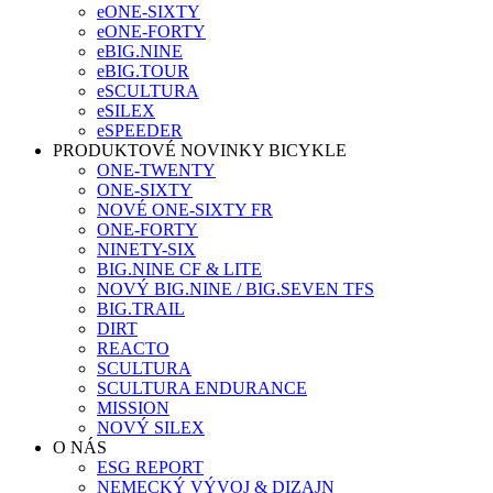
eONE-SIXTY
eONE-FORTY
eBIG.NINE
eBIG.TOUR
eSCULTURA
eSILEX
eSPEEDER
PRODUKTOVÉ NOVINKY BICYKLE
ONE-TWENTY
ONE-SIXTY
NOVÉ ONE-SIXTY FR
ONE-FORTY
NINETY-SIX
BIG.NINE CF & LITE
NOVÝ BIG.NINE / BIG.SEVEN TFS
BIG.TRAIL
DIRT
REACTO
SCULTURA
SCULTURA ENDURANCE
MISSION
NOVÝ SILEX
O NÁS
ESG REPORT
NEMECKÝ VÝVOJ & DIZAJN