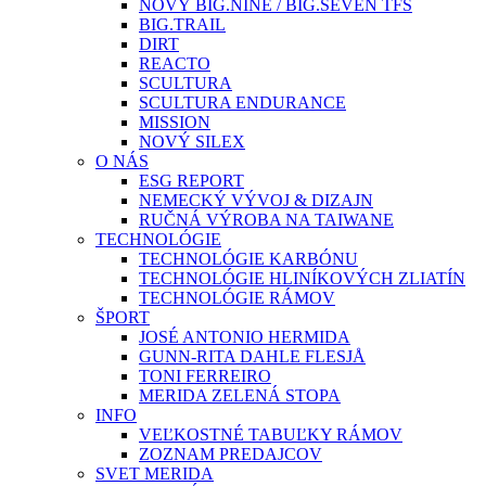
NOVÝ BIG.NINE / BIG.SEVEN TFS
BIG.TRAIL
DIRT
REACTO
SCULTURA
SCULTURA ENDURANCE
MISSION
NOVÝ SILEX
O NÁS
ESG REPORT
NEMECKÝ VÝVOJ & DIZAJN
RUČNÁ VÝROBA NA TAIWANE
TECHNOLÓGIE
TECHNOLÓGIE KARBÓNU
TECHNOLÓGIE HLINÍKOVÝCH ZLIATÍN
TECHNOLÓGIE RÁMOV
ŠPORT
JOSÉ ANTONIO HERMIDA
GUNN-RITA DAHLE FLESJÅ
TONI FERREIRO
MERIDA ZELENÁ STOPA
INFO
VEĽKOSTNÉ TABUĽKY RÁMOV
ZOZNAM PREDAJCOV
SVET MERIDA