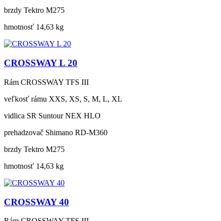
brzdy
Tektro M275
hmotnosť
14,63 kg
CROSSWAY L 20
Rám
CROSSWAY TFS III
veľkosť rámu
XXS, XS, S, M, L, XL
vidlica
SR Suntour NEX HLO
prehadzovač
Shimano RD-M360
brzdy
Tektro M275
hmotnosť
14,63 kg
CROSSWAY 40
Rám
CROSSWAY TFS III