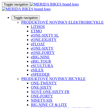
Toggle navigation
Toggle navigation
PRODUKTOVÉ NOVINKY ELEKTROBICYKLE
LITHOS
ETMO
eONE-SIXTY SL
eONE-EIGHTY
eFLOAT
eONE-SIXTY
eONE-FORTY
eBIG.NINE
eBIG.TOUR
eSCULTURA
eSILEX
eSPEEDER
PRODUKTOVÉ NOVINKY BICYKLE
ONE-TWENTY
ONE-SIXTY
NOVÉ ONE-SIXTY FR
ONE-FORTY
NINETY-SIX
BIG.NINE CF & LITE