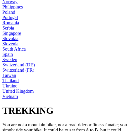
Norway
Philippines
Poland
Portugal
Romania
Serbia
Singapore
Slovakia
Slovenia
South Africa
Spain
Sweden
Switzerland (DE)
Switzerland (FR)
Taiwan
Thailand
Ukraine
United Kingdom
Vietnam
TREKKING
You are not a mountain biker, nor a road rider or fitness fanatic; you
simply ride your bike. It could be to get from A to B, but it could