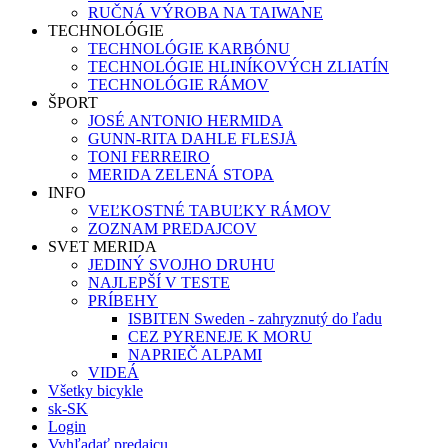
RUČNÁ VÝROBA NA TAIWANE
TECHNOLÓGIE
TECHNOLÓGIE KARBÓNU
TECHNOLÓGIE HLINÍKOVÝCH ZLIATÍN
TECHNOLÓGIE RÁMOV
ŠPORT
JOSÉ ANTONIO HERMIDA
GUNN-RITA DAHLE FLESJÅ
TONI FERREIRO
MERIDA ZELENÁ STOPA
INFO
VEĽKOSTNÉ TABUĽKY RÁMOV
ZOZNAM PREDAJCOV
SVET MERIDA
JEDINÝ SVOJHO DRUHU
NAJLEPŠÍ V TESTE
PRÍBEHY
ISBITEN Sweden - zahryznutý do ľadu
CEZ PYRENEJE K MORU
NAPRIEČ ALPAMI
VIDEÁ
Všetky bicykle
sk-SK
Login
Vyhľadať predajcu