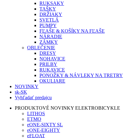
RUKSAKY
TAŠKY
DRŽIAKY
SVETLÁ
PUMPY
FĽAŠE & KOŠÍKY NA FĽAŠE
NÁRADIE
ZÁMKY
OBLEČENIE
DRESY
NOHAVICE
PRILBY
RUKAVICE
PONOŽKY & NÁVLEKY NA TRETRY
OKULIARE
NOVINKY
sk-SK
Vyhľadať predajcu
PRODUKTOVÉ NOVINKY ELEKTROBICYKLE
LITHOS
ETMO
eONE-SIXTY SL
eONE-EIGHTY
eFLOAT