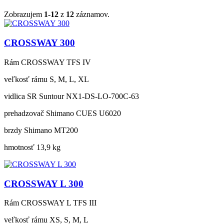
Zobrazujem
1-12
z
12
záznamov.
CROSSWAY 300
Rám
CROSSWAY TFS IV
veľkosť rámu
S, M, L, XL
vidlica
SR Suntour NX1-DS-LO-700C-63
prehadzovač
Shimano CUES U6020
brzdy
Shimano MT200
hmotnosť
13,9 kg
CROSSWAY L 300
Rám
CROSSWAY L TFS III
veľkosť rámu
XS, S, M, L