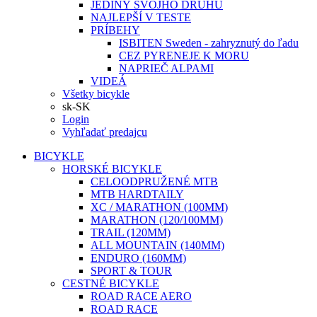
JEDINÝ SVOJHO DRUHU
NAJLEPŠÍ V TESTE
PRÍBEHY
ISBITEN Sweden - zahryznutý do ľadu
CEZ PYRENEJE K MORU
NAPRIEČ ALPAMI
VIDEÁ
Všetky bicykle
sk-SK
Login
Vyhľadať predajcu
BICYKLE
HORSKÉ BICYKLE
CELOODPRUŽENÉ MTB
MTB HARDTAILY
XC / MARATHON (100MM)
MARATHON (120/100MM)
TRAIL (120MM)
ALL MOUNTAIN (140MM)
ENDURO (160MM)
SPORT & TOUR
CESTNÉ BICYKLE
ROAD RACE AERO
ROAD RACE