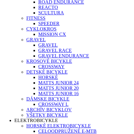
ROAD ENDURANCE
REACTO
SCULTURA
FITNESS
SPEEDER
CYKLOKROS
MISSION CX
GRAVEL
GRAVEL
GRAVEL RACE
GRAVEL ENDURANCE
KROSOVÉ BICYKLE
CROSSWAY
DETSKÉ BICYKLE
HORSKÉ
MATTS JUNIOR 24
MATTS JUNIOR 20
MATTS JUNIOR 16
DÁMSKE BICYKLE
CROSSWAY L
ARCHÍV BICYKLOV
VŠETKY BICYKLE
ELEKTROBICYKLE
HORSKÉ ELEKTROBICYKLE
CELOODPRUŽENÉ E-MTB