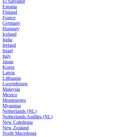
El Salvador
Estonia
Finland
France
Germany
Hungary
Iceland
India
Ireland
Israel
Italy
Japan
Korea
Latvia
Lithuania
Luxembourg
Malaysia
Mexico
Montenegro
Myanmar
Netherlands (NL)
Netherlands Antilles (NL)
New Caledonia
New Zealand
North Macedonia