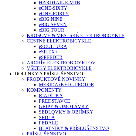
HARDTAIL E-MTB
eONE-SIXTY
eONE-FORTY
eBIG.NINE
eBIG.SEVEN
eBIG.TOUR
KROSOVÉ & MESTSKÉ ELEKTROBICYKLE
CESTNÉ ELEKTROBICYKLE
eSCULTURA
eSILEX+
eSPEEDER
ARCHÍV ELEKTROBICYKLOV
VŠETKY ELEKTROBICYKLE
DOPLNKY A PRÍSLUŠENSTVO
PRODUKTOVÉ NOVINKY
MERIDAxKED - PECTOR
KOMPONENTY
RIADÍTKA
PREDSTAVCE
GRIPY & OMOTÁVKY
SEDLOVKY & OBJÍMKY
SEDLÁ
PEDÁLE
BLATNÍKY & PRÍSLUŠENSTVO
PRÍSLUŠENSTVO