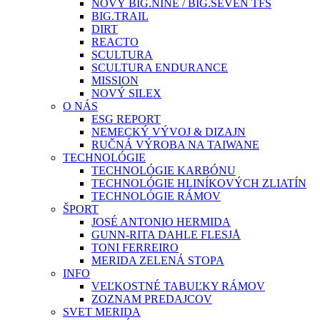
NOVÝ BIG.NINE / BIG.SEVEN TFS
BIG.TRAIL
DIRT
REACTO
SCULTURA
SCULTURA ENDURANCE
MISSION
NOVÝ SILEX
O NÁS
ESG REPORT
NEMECKÝ VÝVOJ & DIZAJN
RUČNÁ VÝROBA NA TAIWANE
TECHNOLÓGIE
TECHNOLÓGIE KARBÓNU
TECHNOLÓGIE HLINÍKOVÝCH ZLIATÍN
TECHNOLÓGIE RÁMOV
ŠPORT
JOSÉ ANTONIO HERMIDA
GUNN-RITA DAHLE FLESJÅ
TONI FERREIRO
MERIDA ZELENÁ STOPA
INFO
VEĽKOSTNÉ TABUĽKY RÁMOV
ZOZNAM PREDAJCOV
SVET MERIDA