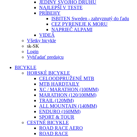
JEDINÝ SVOJHO DRUHU
NAJLEPŠÍ V TESTE
PRÍBEHY
ISBITEN Sweden - zahryznutý do ľadu
CEZ PYRENEJE K MORU
NAPRIEČ ALPAMI
VIDEÁ
Všetky bicykle
sk-SK
Login
Vyhľadať predajcu
BICYKLE
HORSKÉ BICYKLE
CELOODPRUŽENÉ MTB
MTB HARDTAILY
XC / MARATHON (100MM)
MARATHON (120/100MM)
TRAIL (120MM)
ALL MOUNTAIN (140MM)
ENDURO (160MM)
SPORT & TOUR
CESTNÉ BICYKLE
ROAD RACE AERO
ROAD RACE