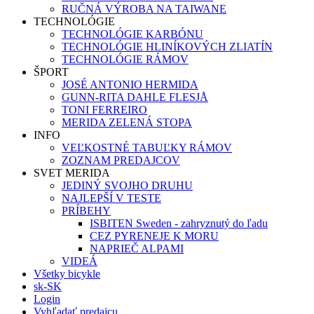
RUČNÁ VÝROBA NA TAIWANE
TECHNOLÓGIE
TECHNOLÓGIE KARBÓNU
TECHNOLÓGIE HLINÍKOVÝCH ZLIATÍN
TECHNOLÓGIE RÁMOV
ŠPORT
JOSÉ ANTONIO HERMIDA
GUNN-RITA DAHLE FLESJÅ
TONI FERREIRO
MERIDA ZELENÁ STOPA
INFO
VEĽKOSTNÉ TABUĽKY RÁMOV
ZOZNAM PREDAJCOV
SVET MERIDA
JEDINÝ SVOJHO DRUHU
NAJLEPŠÍ V TESTE
PRÍBEHY
ISBITEN Sweden - zahryznutý do ľadu
CEZ PYRENEJE K MORU
NAPRIEČ ALPAMI
VIDEÁ
Všetky bicykle
sk-SK
Login
Vyhľadať predajcu