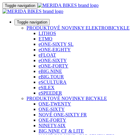
Toggle navigation
Toggle navigation
PRODUKTOVÉ NOVINKY ELEKTROBICYKLE
LITHOS
ETMO
eONE-SIXTY SL
eONE-EIGHTY
eFLOAT
eONE-SIXTY
eONE-FORTY
eBIG.NINE
eBIG.TOUR
eSCULTURA
eSILEX
eSPEEDER
PRODUKTOVÉ NOVINKY BICYKLE
ONE-TWENTY
ONE-SIXTY
NOVÉ ONE-SIXTY FR
ONE-FORTY
NINETY-SIX
BIG.NINE CF & LITE