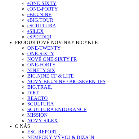
eONE-SIXTY
eONE-FORTY
eBIG.NINE
eBIG.TOUR
eSCULTURA
eSILEX
eSPEEDER
PRODUKTOVÉ NOVINKY BICYKLE
ONE-TWENTY
ONE-SIXTY
NOVÉ ONE-SIXTY FR
ONE-FORTY
NINETY-SIX
BIG.NINE CF & LITE
NOVÝ BIG.NINE / BIG.SEVEN TFS
BIG.TRAIL
DIRT
REACTO
SCULTURA
SCULTURA ENDURANCE
MISSION
NOVÝ SILEX
O NÁS
ESG REPORT
NEMECKÝ VÝVOJ & DIZAJN