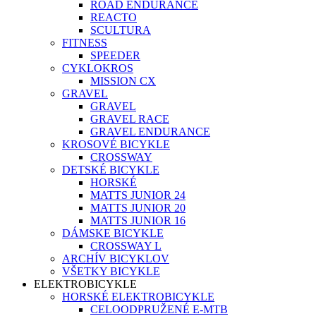
ROAD ENDURANCE
REACTO
SCULTURA
FITNESS
SPEEDER
CYKLOKROS
MISSION CX
GRAVEL
GRAVEL
GRAVEL RACE
GRAVEL ENDURANCE
KROSOVÉ BICYKLE
CROSSWAY
DETSKÉ BICYKLE
HORSKÉ
MATTS JUNIOR 24
MATTS JUNIOR 20
MATTS JUNIOR 16
DÁMSKE BICYKLE
CROSSWAY L
ARCHÍV BICYKLOV
VŠETKY BICYKLE
ELEKTROBICYKLE
HORSKÉ ELEKTROBICYKLE
CELOODPRUŽENÉ E-MTB