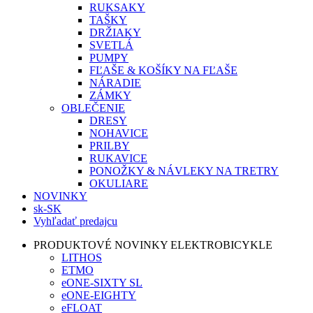
RUKSAKY
TAŠKY
DRŽIAKY
SVETLÁ
PUMPY
FĽAŠE & KOŠÍKY NA FĽAŠE
NÁRADIE
ZÁMKY
OBLEČENIE
DRESY
NOHAVICE
PRILBY
RUKAVICE
PONOŽKY & NÁVLEKY NA TRETRY
OKULIARE
NOVINKY
sk-SK
Vyhľadať predajcu
PRODUKTOVÉ NOVINKY ELEKTROBICYKLE
LITHOS
ETMO
eONE-SIXTY SL
eONE-EIGHTY
eFLOAT