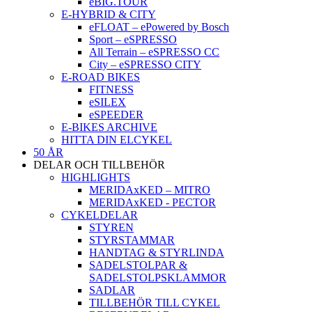
eBIG.TOUR
E-HYBRID & CITY
eFLOAT – ePowered by Bosch
Sport – eSPRESSO
All Terrain – eSPRESSO CC
City – eSPRESSO CITY
E-ROAD BIKES
FITNESS
eSILEX
eSPEEDER
E-BIKES ARCHIVE
HITTA DIN ELCYKEL
50 ÅR
DELAR OCH TILLBEHÖR
HIGHLIGHTS
MERIDAxKED – MITRO
MERIDAxKED - PECTOR
CYKELDELAR
STYREN
STYRSTAMMAR
HANDTAG & STYRLINDA
SADELSTOLPAR &
SADELSTOLPSKLAMMOR
SADLAR
TILLBEHÖR TILL CYKEL