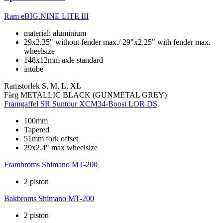
Ram
eBIG.NINE LITE III
material: aluminium
29x2.35" without fender max./ 29"x2.25" with fender max.
wheelsize
148x12mm axle standard
intube
Ramstorlek
S, M, L, XL
Färg
METALLIC BLACK (GUNMETAL GREY)
Framgaffel
SR Suntour XCM34-Boost LOR DS
100mm
Tapered
51mm fork offset
29x2.4" max wheelsize
Frambroms
Shimano MT-200
2 piston
Bakbroms
Shimano MT-200
2 piston