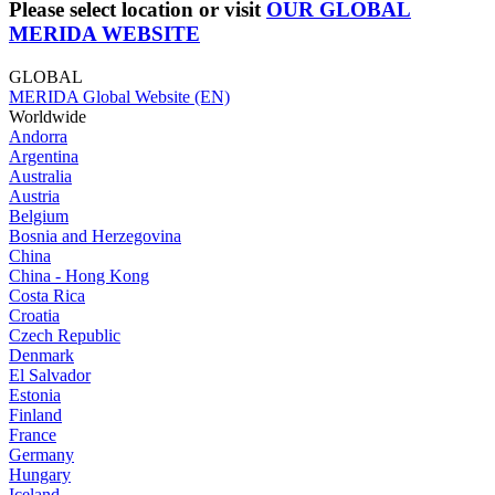
Please select location or visit
OUR GLOBAL
MERIDA WEBSITE
GLOBAL
MERIDA Global Website (EN)
Worldwide
Andorra
Argentina
Australia
Austria
Belgium
Bosnia and Herzegovina
China
China - Hong Kong
Costa Rica
Croatia
Czech Republic
Denmark
El Salvador
Estonia
Finland
France
Germany
Hungary
Iceland