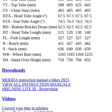
TT - Top Tube (mm)
588
605
625
645
CS - Chain Stays (mm)
465
465
465
465
HTA - Head Tube Angle (°)
67.5
67.5
67.5
67.5
STA - Seat Tube Angle (°)
74.5
74.5
74.5
74.5
BD - Bottom Bracket Drops (mm)
62.5
62.5
62.5
62.5
HT - Head Tube Length (mm)
115
120
130
140
FL - Fork Length (mm)
527
527
527
527
R - Reach (mm)
411
427
445
462
S - Stack (mm)
636
640
650
659
WB - Wheel Base (mm)
1165
1183
1204
1225
SH - Stand Over Height (mm)
719
750
794
835
Downloads
MERIDA instruction manual e-bikes 2023
VIEW ALL INSTRUCTION MANUALS
eBIG.NINE LITE III - Reservdelar
Videos
Convert your bike to tubeless