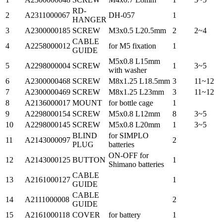
RD-
2
A2311000067
DH-057
1
HANGER
3
A2300000185
SCREW
M3x0.5 L20.5mm
2
2~4
CABLE
4
A2258000012
for M5 fixation
1
GUIDE
M5x0.8 L15mm
5
A2298000004
SCREW
1
3~5
with washer
6
A2300000468
SCREW
M8x1.25 L18.5mm
3
11~12
7
A2300000469
SCREW
M8x1.25 L23mm
3
11~12
8
A2136000017
MOUNT
for bottle cage
1
9
A2298000154
SCREW
M5x0.8 L12mm
8
3~5
10
A2298000145
SCREW
M5x0.8 L20mm
1
3~5
BLIND
for SIMPLO
11
A2143000097
2
PLUG
batteries
ON-OFF for
12
A2143000125
BUTTON
1
Shimano batteries
CABLE
13
A2161000127
1
GUIDE
CABLE
14
A2111000008
2
GUIDE
15
A2161000118
COVER
for battery
1