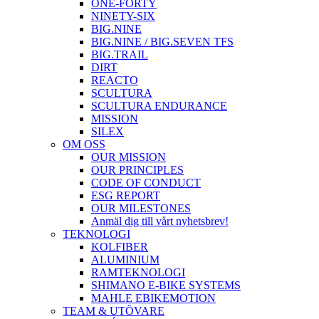
ONE-FORTY
NINETY-SIX
BIG.NINE
BIG.NINE / BIG.SEVEN TFS
BIG.TRAIL
DIRT
REACTO
SCULTURA
SCULTURA ENDURANCE
MISSION
SILEX
OM OSS
OUR MISSION
OUR PRINCIPLES
CODE OF CONDUCT
ESG REPORT
OUR MILESTONES
Anmäl dig till vårt nyhetsbrev!
TEKNOLOGI
KOLFIBER
ALUMINIUM
RAMTEKNOLOGI
SHIMANO E-BIKE SYSTEMS
MAHLE EBIKEMOTION
TEAM & UTÖVARE