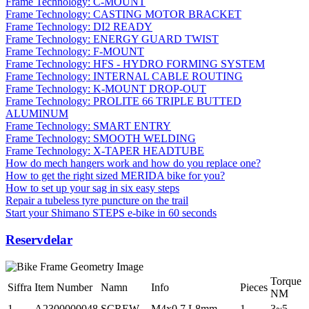
Frame Technology: C-MOUNT
Frame Technology: CASTING MOTOR BRACKET
Frame Technology: DI2 READY
Frame Technology: ENERGY GUARD TWIST
Frame Technology: F-MOUNT
Frame Technology: HFS - HYDRO FORMING SYSTEM
Frame Technology: INTERNAL CABLE ROUTING
Frame Technology: K-MOUNT DROP-OUT
Frame Technology: PROLITE 66 TRIPLE BUTTED
ALUMINUM
Frame Technology: SMART ENTRY
Frame Technology: SMOOTH WELDING
Frame Technology: X-TAPER HEADTUBE
How do mech hangers work and how do you replace one?
How to get the right sized MERIDA bike for you?
How to set up your sag in six easy steps
Repair a tubeless tyre puncture on the trail
Start your Shimano STEPS e-bike in 60 seconds
Reservdelar
Torque
Siffra
Item Number
Namn
Info
Pieces
NM
1
A2300000048
SCREW
M4x0.7 L8mm
1
3~5