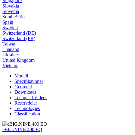
Singapore
Slovakia
Slovenia
South Africa
Spain
Sweden
Switzerland (DE)
Switzerland (FR)
Taiwan
Thailand
Ukraine
United Kingdom
Vietnam
Modell
Specifikationer
Geometri
Downloads
Technical Videos
Reservdelar
Technologies
Classification
eBIG.NINE 400 EQ