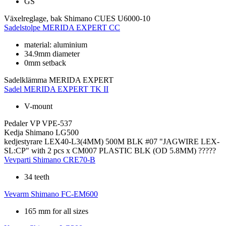
GS
Växelreglage, bak
Shimano CUES U6000-10
Sadelstolpe
MERIDA EXPERT CC
material: aluminium
34.9mm diameter
0mm setback
Sadelklämma
MERIDA EXPERT
Sadel
MERIDA EXPERT TK II
V-mount
Pedaler
VP VPE-537
Kedja
Shimano LG500
kedjestyrare
LEX40-L3(4MM) 500M BLK #07 "JAGWIRE LEX-
SL:CP" with 2 pcs x CM007 PLASTIC BLK (OD 5.8MM) ?????
Vevparti
Shimano CRE70-B
34 teeth
Vevarm
Shimano FC-EM600
165 mm for all sizes