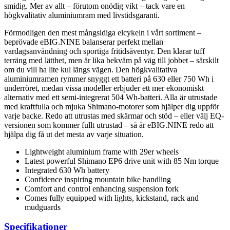
smidig. Mer av allt – förutom onödig vikt – tack vare en
högkvalitativ aluminiumram med livstidsgaranti.
Förmodligen den mest mångsidiga elcykeln i vårt sortiment –
beprövade eBIG.NINE balanserar perfekt mellan
vardagsanvändning och sportiga fritidsäventyr. Den klarar tuff
terräng med lätthet, men är lika bekväm på väg till jobbet – särskilt
om du vill ha lite kul längs vägen. Den högkvalitativa
aluminiumramen rymmer snyggt ett batteri på 630 eller 750 Wh i
underröret, medan vissa modeller erbjuder ett mer ekonomiskt
alternativ med ett semi-integrerat 504 Wh-batteri. Alla är utrustade
med kraftfulla och mjuka Shimano-motorer som hjälper dig uppför
varje backe. Redo att utrustas med skärmar och stöd – eller välj EQ-
versionen som kommer fullt utrustad – så är eBIG.NINE redo att
hjälpa dig få ut det mesta av varje situation.
Lightweight aluminium frame with 29er wheels
Latest powerful Shimano EP6 drive unit with 85 Nm torque
Integrated 630 Wh battery
Confidence inspiring mountain bike handling
Comfort and control enhancing suspension fork
Comes fully equipped with lights, kickstand, rack and
mudguards
Specifikationer