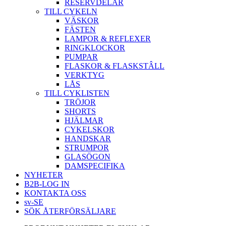
RESERVDELAR
TILL CYKELN
VÄSKOR
FÄSTEN
LAMPOR & REFLEXER
RINGKLOCKOR
PUMPAR
FLASKOR & FLASKSTÂLL
VERKTYG
LÅS
TILL CYKLISTEN
TRÖJOR
SHORTS
HJÄLMAR
CYKELSKOR
HANDSKAR
STRUMPOR
GLASÖGON
DAMSPECIFIKA
NYHETER
B2B-LOG IN
KONTAKTA OSS
sv-SE
SÖK ÅTERFÖRSÄLJARE