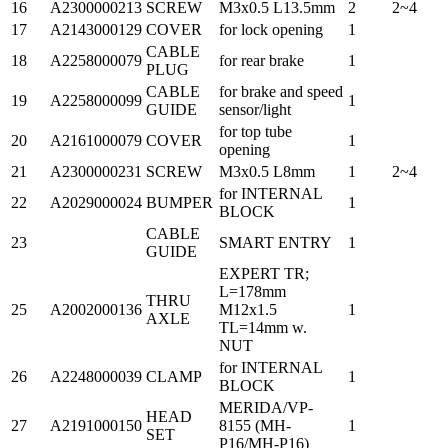
16
A2300000213
SCREW
M3x0.5 L13.5mm
2
2~4
17
A2143000129
COVER
for lock opening
1
CABLE
18
A2258000079
for rear brake
1
PLUG
CABLE
for brake and speed
19
A2258000099
1
GUIDE
sensor/light
for top tube
20
A2161000079
COVER
1
opening
21
A2300000231
SCREW
M3x0.5 L8mm
1
2~4
for INTERNAL
22
A2029000024
BUMPER
1
BLOCK
CABLE
23
SMART ENTRY
1
GUIDE
EXPERT TR;
L=178mm
THRU
25
A2002000136
M12x1.5
1
AXLE
TL=14mm w.
NUT
for INTERNAL
26
A2248000039
CLAMP
1
BLOCK
MERIDA/VP-
HEAD
27
A2191000150
8155 (MH-
1
SET
P16/MH-P16)