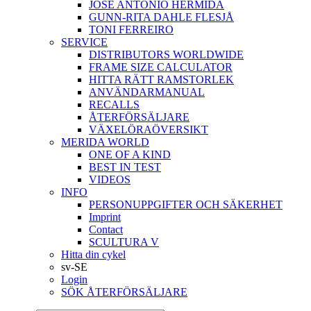
JOSÉ ANTONIO HERMIDA
GUNN-RITA DAHLE FLESJÅ
TONI FERREIRO
SERVICE
DISTRIBUTORS WORLDWIDE
FRAME SIZE CALCULATOR
HITTA RÄTT RAMSTORLEK
ANVÄNDARMANUAL
RECALLS
ÅTERFÖRSÄLJARE
VÄXELÖRAÖVERSIKT
MERIDA WORLD
ONE OF A KIND
BEST IN TEST
VIDEOS
INFO
PERSONUPPGIFTER OCH SÄKERHET
Imprint
Contact
SCULTURA V
Hitta din cykel
sv-SE
Login
SÖK ÅTERFÖRSÄLJARE