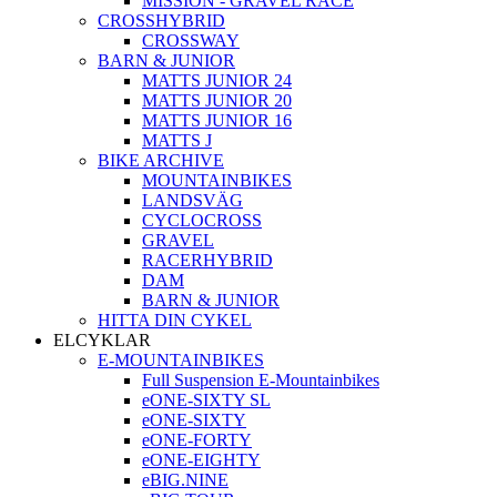
MISSION - GRAVEL RACE
CROSSHYBRID
CROSSWAY
BARN & JUNIOR
MATTS JUNIOR 24
MATTS JUNIOR 20
MATTS JUNIOR 16
MATTS J
BIKE ARCHIVE
MOUNTAINBIKES
LANDSVÄG
CYCLOCROSS
GRAVEL
RACERHYBRID
DAM
BARN & JUNIOR
HITTA DIN CYKEL
ELCYKLAR
E-MOUNTAINBIKES
Full Suspension E-Mountainbikes
eONE-SIXTY SL
eONE-SIXTY
eONE-FORTY
eONE-EIGHTY
eBIG.NINE