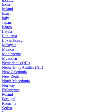
India
Ireland
Israel
Italy
Japan
Korea
Latvia
Lithuania
Luxembourg
Malaysia
Mexico
Montenegro
Myanmar
Netherlands (NL)
Netherlands Antilles (NL)
New Caledonia
New Zealand
North Macedonia
Norway
Philippines
Poland
Portugal
Romania
Serbia