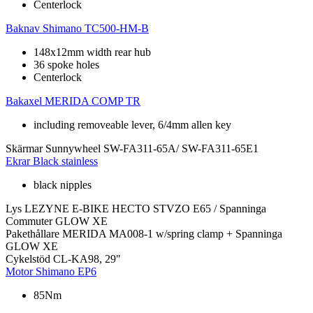
Centerlock
Baknav
Shimano TC500-HM-B
148x12mm width rear hub
36 spoke holes
Centerlock
Bakaxel
MERIDA COMP TR
including removeable lever, 6/4mm allen key
Skärmar
Sunnywheel SW-FA311-65A/ SW-FA311-65E1
Ekrar
Black stainless
black nipples
Lys
LEZYNE E-BIKE HECTO STVZO E65 / Spanninga
Commuter GLOW XE
Pakethållare
MERIDA MA008-1 w/spring clamp + Spanninga
GLOW XE
Cykelstöd
CL-KA98, 29"
Motor
Shimano EP6
85Nm