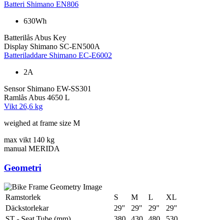
Batteri
Shimano EN806
630Wh
Batterilås
Abus Key
Display
Shimano SC-EN500A
Batteriladdare
Shimano EC-E6002
2A
Sensor
Shimano EW-SS301
Ramlås
Abus 4650 L
Vikt
26,6 kg
weighed at frame size M
max vikt
140 kg
manual
MERIDA
Geometri
Ramstorlek
S
M
L
XL
Däckstorlekar
29"
29"
29"
29"
ST - Seat Tube (mm)
380
430
480
530