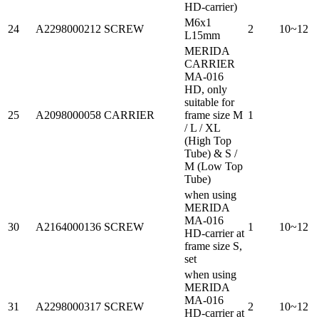
HD-carrier)
M6x1
24
A2298000212
SCREW
2
10~12
L15mm
MERIDA
CARRIER
MA-016
HD, only
suitable for
25
A2098000058
CARRIER
frame size M
1
/ L / XL
(High Top
Tube) & S /
M (Low Top
Tube)
when using
MERIDA
MA-016
30
A2164000136
SCREW
1
10~12
HD-carrier at
frame size S,
set
when using
MERIDA
MA-016
31
A2298000317
SCREW
2
10~12
HD-carrier at