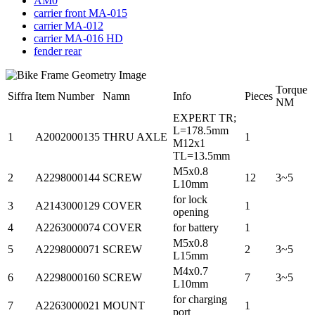
AM0
carrier front MA-015
carrier MA-012
carrier MA-016 HD
fender rear
Torque
Siffra
Item Number
Namn
Info
Pieces
NM
EXPERT TR;
L=178.5mm
1
A2002000135
THRU AXLE
1
M12x1
TL=13.5mm
M5x0.8
2
A2298000144
SCREW
12
3~5
L10mm
for lock
3
A2143000129
COVER
1
opening
4
A2263000074
COVER
for battery
1
M5x0.8
5
A2298000071
SCREW
2
3~5
L15mm
M4x0.7
6
A2298000160
SCREW
7
3~5
L10mm
for charging
7
A2263000021
MOUNT
1
port