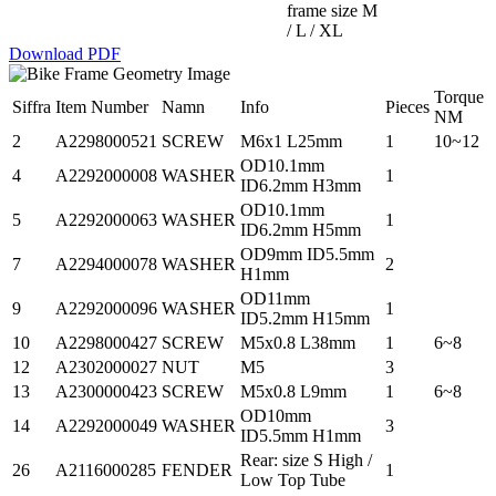
frame size M
/ L / XL
Download PDF
Torque
Siffra
Item Number
Namn
Info
Pieces
NM
2
A2298000521
SCREW
M6x1 L25mm
1
10~12
OD10.1mm
4
A2292000008
WASHER
1
ID6.2mm H3mm
OD10.1mm
5
A2292000063
WASHER
1
ID6.2mm H5mm
OD9mm ID5.5mm
7
A2294000078
WASHER
2
H1mm
OD11mm
9
A2292000096
WASHER
1
ID5.2mm H15mm
10
A2298000427
SCREW
M5x0.8 L38mm
1
6~8
12
A2302000027
NUT
M5
3
13
A2300000423
SCREW
M5x0.8 L9mm
1
6~8
OD10mm
14
A2292000049
WASHER
3
ID5.5mm H1mm
Rear: size S High /
26
A2116000285
FENDER
1
Low Top Tube