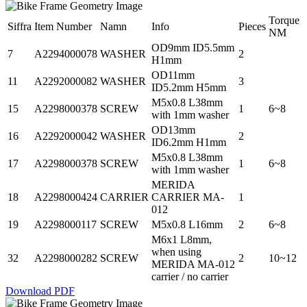
Torque
Siffra
Item Number
Namn
Info
Pieces
NM
OD9mm ID5.5mm
7
A2294000078
WASHER
2
H1mm
OD11mm
11
A2292000082
WASHER
3
ID5.2mm H5mm
M5x0.8 L38mm
15
A2298000378
SCREW
1
6~8
with 1mm washer
OD13mm
16
A2292000042
WASHER
2
ID6.2mm H1mm
M5x0.8 L38mm
17
A2298000378
SCREW
1
6~8
with 1mm washer
MERIDA
18
A2298000424
CARRIER
CARRIER MA-
1
012
19
A2298000117
SCREW
M5x0.8 L16mm
2
6~8
M6x1 L8mm,
when using
32
A2298000282
SCREW
2
10~12
MERIDA MA-012
carrier / no carrier
Download PDF