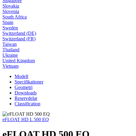
Singapore
Slovakia
Slovenia
South Africa
Spain
Sweden
Switzerland (DE)
Switzerland (FR)
Taiwan
Thailand
Ukraine
United Kingdom
Vietnam
Modell
Specifikationer
Geometri
Downloads
Reservdelar
Classification
eFLOAT HD L 500 EQ
eFLOAT HD 500 EQ