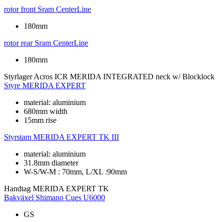
rotor front
Sram CenterLine
180mm
rotor rear
Sram CenterLine
180mm
Styrlager
Acros ICR MERIDA INTEGRATED neck w/ Blocklock
Styre
MERIDA EXPERT
material: aluminium
680mm width
15mm rise
Styrstam
MERIDA EXPERT TK III
material: aluminium
31.8mm diameter
W-S/W-M : 70mm, L/XL :90mm
Handtag
MERIDA EXPERT TK
Bakväxel
Shimano Cues U6000
GS