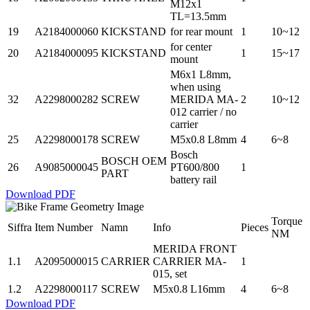
M12x1
TL=13.5mm
19
A2184000060
KICKSTAND
for rear mount
1
10~12
for center
20
A2184000095
KICKSTAND
1
15~17
mount
M6x1 L8mm,
when using
32
A2298000282
SCREW
MERIDA MA-
2
10~12
012 carrier / no
carrier
25
A2298000178
SCREW
M5x0.8 L8mm
4
6~8
Bosch
BOSCH OEM
26
A9085000045
PT600/800
1
PART
battery rail
Download PDF
Torque
Siffra
Item Number
Namn
Info
Pieces
NM
MERIDA FRONT
1.1
A2095000015
CARRIER
CARRIER MA-
1
015, set
1.2
A2298000117
SCREW
M5x0.8 L16mm
4
6~8
Download PDF