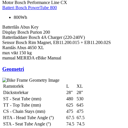
Motor
Bosch Performance Line CX
Batteri
Bosch PowerTube 800
800Wh
Batterilås
Abus Key
Display
Bosch Purion 200
Batteriladdare
Bosch 4A Charger (220-240V)
Sensor
Bosch Rim Magnet, EB11.200.015 + EB11.200.02S
Ramlås
Abus 4650 XL
max vikt
150 kg
manual
MERIDA eBike Manual
Geometri
Ramstorlek
L
XL
Däckstorlekar
28"
28"
ST - Seat Tube (mm)
480
530
TT - Top Tube (mm)
625
645
CS - Chain Stays (mm)
475
475
HTA - Head Tube Angle (°)
67.5
67.5
STA - Seat Tube Angle (°)
74.5
74.5