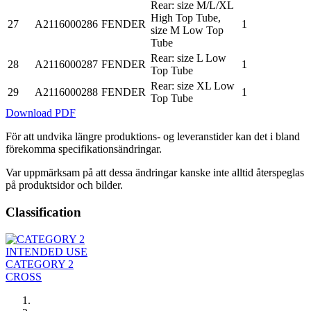
Rear: size M/L/XL
High Top Tube,
27
A2116000286
FENDER
1
size M Low Top
Tube
Rear: size L Low
28
A2116000287
FENDER
1
Top Tube
Rear: size XL Low
29
A2116000288
FENDER
1
Top Tube
Download PDF
För att undvika längre produktions- og leveranstider kan det i bland
förekomma specifikationsändringar.
Var uppmärksam på att dessa ändringar kanske inte alltid återspeglas
på produktsidor och bilder.
Classification
INTENDED USE
CATEGORY 2
CROSS