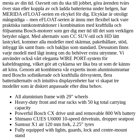
mesta av din tid. Oavsett om du ska till jobbet, göra ärenden tvärs
över stan eller koppla av och ladda batterierna under helgen, har
MERIDA eFLOAT-serien en elcykel för dig. Elcyklar är otroligt
mångsidiga – men eFLOAT-serien är ännu mer flexibel tack vare
praktiska ramkonstruktioner i kombination med kraftfulla och
följsamma Bosch-motorer som ger dig mer tid till det som verkligen
betyder något. Med alternativ som CC SUV-stil och HD lätt
lastcykel, kommer alla modeller med skärmar, pakethållare, stöd,
inbyggt lås samt fram- och bakljus som standard. Dessutom finns
varje modell med lågt insteg om du behöver extra utrymme. Vi
använder också vårt eleganta WIRE PORT-system för
kabeldragning, vilket gör att cyklarna ser lika bra ut som de känns
att köra. Genom att kombinera vår expertis inom aluminiumramar
med Boschs sofistikerade och kraftfulla drivsystem, flera
batterialternativ och intuitiva displayenheter har vi skapat tre
modeller som är diskret anpassade efter dina behov.
All aluminium frame with 29" wheels
Heavy-duty front and rear racks with 50 kg total carrying
capacity
Powerful Bosch CX drive unit and removable 800 Wh battery
Shimano CUES U6000 10-speed drivetrain, dropper seatpost
Suntour X1 air 120 mm fork, 2.25" tyres
Fully equipped with lights, guards, lock and centre-mount
stand