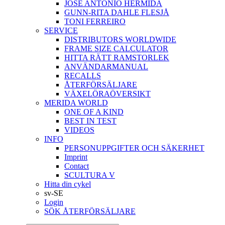
JOSÉ ANTONIO HERMIDA
GUNN-RITA DAHLE FLESJÅ
TONI FERREIRO
SERVICE
DISTRIBUTORS WORLDWIDE
FRAME SIZE CALCULATOR
HITTA RÄTT RAMSTORLEK
ANVÄNDARMANUAL
RECALLS
ÅTERFÖRSÄLJARE
VÄXELÖRAÖVERSIKT
MERIDA WORLD
ONE OF A KIND
BEST IN TEST
VIDEOS
INFO
PERSONUPPGIFTER OCH SÄKERHET
Imprint
Contact
SCULTURA V
Hitta din cykel
sv-SE
Login
SÖK ÅTERFÖRSÄLJARE