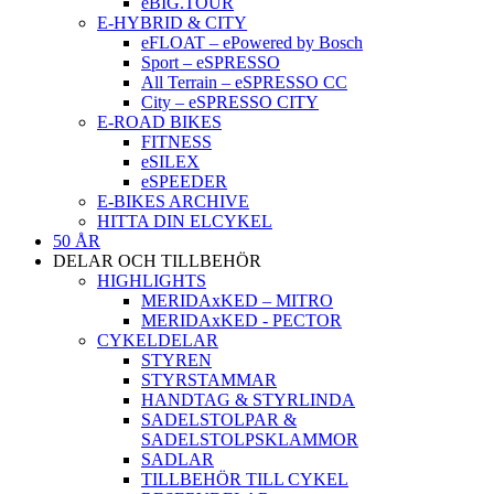
eBIG.TOUR
E-HYBRID & CITY
eFLOAT – ePowered by Bosch
Sport – eSPRESSO
All Terrain – eSPRESSO CC
City – eSPRESSO CITY
E-ROAD BIKES
FITNESS
eSILEX
eSPEEDER
E-BIKES ARCHIVE
HITTA DIN ELCYKEL
50 ÅR
DELAR OCH TILLBEHÖR
HIGHLIGHTS
MERIDAxKED – MITRO
MERIDAxKED - PECTOR
CYKELDELAR
STYREN
STYRSTAMMAR
HANDTAG & STYRLINDA
SADELSTOLPAR &
SADELSTOLPSKLAMMOR
SADLAR
TILLBEHÖR TILL CYKEL