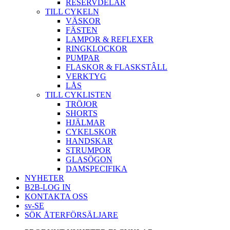
RESERVDELAR
TILL CYKELN
VÄSKOR
FÄSTEN
LAMPOR & REFLEXER
RINGKLOCKOR
PUMPAR
FLASKOR & FLASKSTÂLL
VERKTYG
LÅS
TILL CYKLISTEN
TRÖJOR
SHORTS
HJÄLMAR
CYKELSKOR
HANDSKAR
STRUMPOR
GLASÖGON
DAMSPECIFIKA
NYHETER
B2B-LOG IN
KONTAKTA OSS
sv-SE
SÖK ÅTERFÖRSÄLJARE