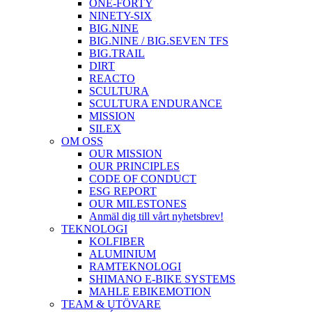
ONE-FORTY
NINETY-SIX
BIG.NINE
BIG.NINE / BIG.SEVEN TFS
BIG.TRAIL
DIRT
REACTO
SCULTURA
SCULTURA ENDURANCE
MISSION
SILEX
OM OSS
OUR MISSION
OUR PRINCIPLES
CODE OF CONDUCT
ESG REPORT
OUR MILESTONES
Anmäl dig till vårt nyhetsbrev!
TEKNOLOGI
KOLFIBER
ALUMINIUM
RAMTEKNOLOGI
SHIMANO E-BIKE SYSTEMS
MAHLE EBIKEMOTION
TEAM & UTÖVARE