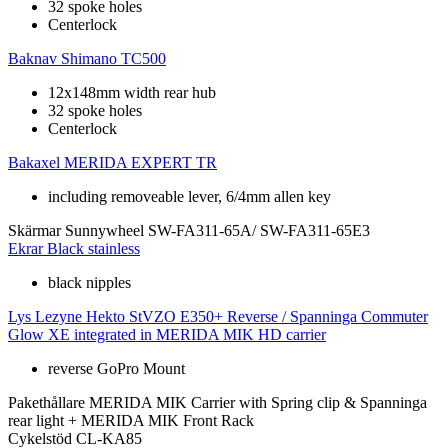
32 spoke holes
Centerlock
Baknav
Shimano TC500
12x148mm width rear hub
32 spoke holes
Centerlock
Bakaxel
MERIDA EXPERT TR
including removeable lever, 6/4mm allen key
Skärmar
Sunnywheel SW-FA311-65A/ SW-FA311-65E3
Ekrar
Black stainless
black nipples
Lys
Lezyne Hekto StVZO E350+ Reverse / Spanninga Commuter
Glow XE integrated in MERIDA MIK HD carrier
reverse GoPro Mount
Pakethållare
MERIDA MIK Carrier with Spring clip & Spanninga
rear light + MERIDA MIK Front Rack
Cykelstöd
CL-KA85