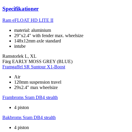
Specifikationer
Ram
eFLOAT HD LITE II
material: aluminium
29"x2.4" with fender max. wheelsize
148x12mm axle standard
intube
Ramstorlek
L, XL
Färg
EARLY MOSS GREY (BLUE)
Framgaffel
SR Suntour X1-Boost
Air
120mm suspension travel
29x2.4" max wheelsize
Frambroms
Sram DB4 stealth
4 piston
Bakbroms
Sram DB4 stealth
4 piston