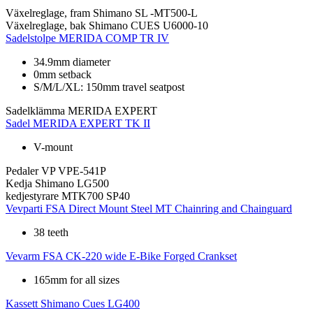
Växelreglage, fram
Shimano SL -MT500-L
Växelreglage, bak
Shimano CUES U6000-10
Sadelstolpe
MERIDA COMP TR IV
34.9mm diameter
0mm setback
S/M/L/XL: 150mm travel seatpost
Sadelklämma
MERIDA EXPERT
Sadel
MERIDA EXPERT TK II
V-mount
Pedaler
VP VPE-541P
Kedja
Shimano LG500
kedjestyrare
MTK700 SP40
Vevparti
FSA Direct Mount Steel MT Chainring and Chainguard
38 teeth
Vevarm
FSA CK-220 wide E-Bike Forged Crankset
165mm for all sizes
Kassett
Shimano Cues LG400