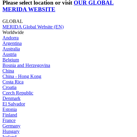
Please select location or visit
OUR GLOBAL
MERIDA WEBSITE
GLOBAL
MERIDA Global Website (EN)
Worldwide
Andorra
Argentina
Australia
Austria
Belgium
Bosnia and Herzegovina
China
China - Hong Kong
Costa Rica
Croatia
Czech Republic
Denmark
El Salvador
Estonia
Finland
France
Germany
Hungary
Iceland