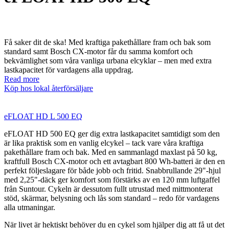
Få saker dit de ska! Med kraftiga pakethållare fram och bak som
standard samt Bosch CX-motor får du samma komfort och
bekvämlighet som våra vanliga urbana elcyklar – men med extra
lastkapacitet för vardagens alla uppdrag.
Read more
Köp hos lokal återförsäljare
eFLOAT HD L 500 EQ
eFLOAT HD 500 EQ ger dig extra lastkapacitet samtidigt som den
är lika praktisk som en vanlig elcykel – tack vare våra kraftiga
pakethållare fram och bak. Med en sammanlagd maxlast på 50 kg,
kraftfull Bosch CX-motor och ett avtagbart 800 Wh-batteri är den en
perfekt följeslagare för både jobb och fritid. Snabbrullande 29"-hjul
med 2,25"-däck ger komfort som förstärks av en 120 mm luftgaffel
från Suntour. Cykeln är dessutom fullt utrustad med mittmonterat
stöd, skärmar, belysning och lås som standard – redo för vardagens
alla utmaningar.
När livet är hektiskt behöver du en cykel som hjälper dig att få ut det