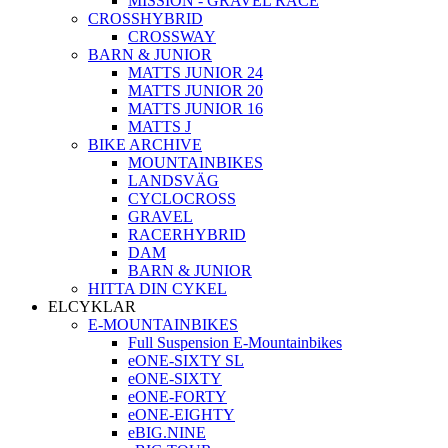
MISSION - GRAVEL RACE
CROSSHYBRID
CROSSWAY
BARN & JUNIOR
MATTS JUNIOR 24
MATTS JUNIOR 20
MATTS JUNIOR 16
MATTS J
BIKE ARCHIVE
MOUNTAINBIKES
LANDSVÄG
CYCLOCROSS
GRAVEL
RACERHYBRID
DAM
BARN & JUNIOR
HITTA DIN CYKEL
ELCYKLAR
E-MOUNTAINBIKES
Full Suspension E-Mountainbikes
eONE-SIXTY SL
eONE-SIXTY
eONE-FORTY
eONE-EIGHTY
eBIG.NINE