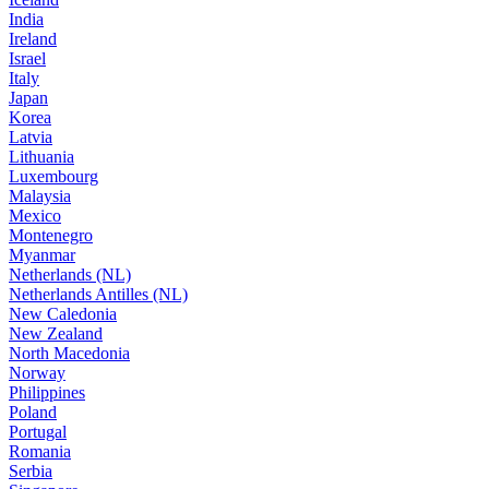
India
Ireland
Israel
Italy
Japan
Korea
Latvia
Lithuania
Luxembourg
Malaysia
Mexico
Montenegro
Myanmar
Netherlands (NL)
Netherlands Antilles (NL)
New Caledonia
New Zealand
North Macedonia
Norway
Philippines
Poland
Portugal
Romania
Serbia