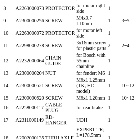
for motor right
8
A2263000073
PROTECTOR
1
side
M4x0.7
9
A2300000256
SCREW
1
3~5
L10mm
for motor left
10
A2263000072
PROTECTOR
1
side
3x16mm screw
11
A2298000278
SCREW
2
2~4
for plastic parts
for Bosch with
CHAIN
12
A2232000064
55mm
1
GUIDE
chainline
13
A2300000204
NUT
for fender; M6
1
M6x1 L25mm
14
A2300000521
SCREW
(TK, HD
1
10~12
model)
15
A2300000520
SCREW
M6x1 L20mm
1
10~12
CABLE
16
A2258000117
for rear brake
1
PLUG
RD-
17
A2311000149
UDH
1
HANGER
EXPERT TR;
L=178.5mm
18
A2002000135
THRU AXLE
1