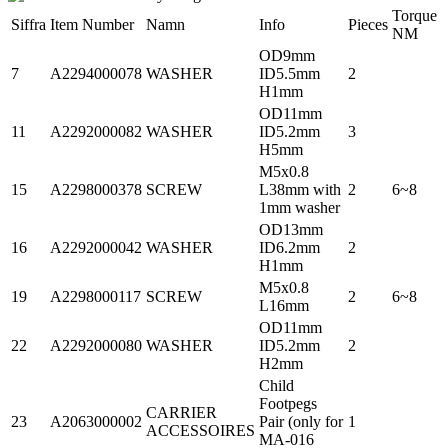
Torque
Siffra
Item Number
Namn
Info
Pieces
NM
OD9mm
7
A2294000078
WASHER
ID5.5mm
2
H1mm
OD11mm
11
A2292000082
WASHER
ID5.2mm
3
H5mm
M5x0.8
15
A2298000378
SCREW
L38mm with
2
6~8
1mm washer
OD13mm
16
A2292000042
WASHER
ID6.2mm
2
H1mm
M5x0.8
19
A2298000117
SCREW
2
6~8
L16mm
OD11mm
22
A2292000080
WASHER
ID5.2mm
2
H2mm
Child
Footpegs
CARRIER
23
A2063000002
Pair (only for
1
ACCESSOIRES
MA-016