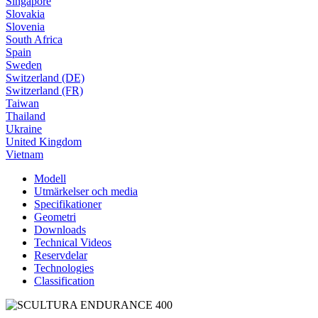
Singapore
Slovakia
Slovenia
South Africa
Spain
Sweden
Switzerland (DE)
Switzerland (FR)
Taiwan
Thailand
Ukraine
United Kingdom
Vietnam
Modell
Utmärkelser och media
Specifikationer
Geometri
Downloads
Technical Videos
Reservdelar
Technologies
Classification