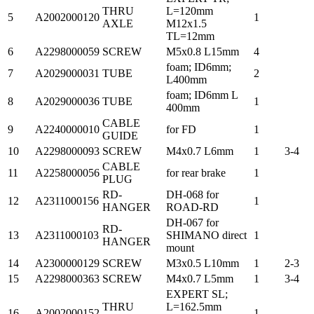
THRU
L=120mm
5
A2002000120
1
AXLE
M12x1.5
TL=12mm
6
A2298000059
SCREW
M5x0.8 L15mm
4
foam; ID6mm;
7
A2029000031
TUBE
2
L400mm
foam; ID6mm L
8
A2029000036
TUBE
1
400mm
CABLE
9
A2240000010
for FD
1
GUIDE
10
A2298000093
SCREW
M4x0.7 L6mm
1
3-4
CABLE
11
A2258000056
for rear brake
1
PLUG
RD-
DH-068 for
12
A2311000156
1
HANGER
ROAD-RD
DH-067 for
RD-
13
A2311000103
SHIMANO direct
1
HANGER
mount
14
A2300000129
SCREW
M3x0.5 L10mm
1
2-3
15
A2298000363
SCREW
M4x0.7 L5mm
1
3-4
EXPERT SL;
THRU
L=162.5mm
16
A2002000152
1