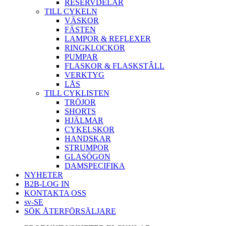
RESERVDELAR
TILL CYKELN
VÄSKOR
FÄSTEN
LAMPOR & REFLEXER
RINGKLOCKOR
PUMPAR
FLASKOR & FLASKSTÂLL
VERKTYG
LÅS
TILL CYKLISTEN
TRÖJOR
SHORTS
HJÄLMAR
CYKELSKOR
HANDSKAR
STRUMPOR
GLASÖGON
DAMSPECIFIKA
NYHETER
B2B-LOG IN
KONTAKTA OSS
sv-SE
SÖK ÅTERFÖRSÄLJARE