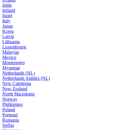
India
Ireland
Israel
Italy
Japan
Korea
Latvia
Lithuania
Luxembourg
Malaysia
Mexico
Montenegro
Myanmar
Netherlands (NL)
Netherlands Antilles (NL)
New Caledonia
New Zealand
North Macedonia
Norway
Philippines
Poland
Portugal
Romania
Serbia