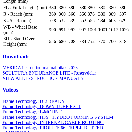
Length (mm)
FL - Fork Length (mm)
380
380
380
380
380
380
380
380
R - Reach (mm)
360
360
360
366
376
380
389
397
S - Stack (mm)
528
532
539
552
565
584
603
629
WB - Wheel Base
990
991
992
997
1001
1001
1017
1026
(mm)
SH - Stand Over
656
680
708
734
752
770
790
818
Height (mm)
Downloads
MERIDA instruction manual bikes 2023
SCULTURA ENDURANCE LITE - Reservdelar
VIEW ALL INSTRUCTION MANUALS
Videos
Frame Technology: DI2 READY
Frame Technology: DOWN TUBE EXIT
Frame Technology: F-MOUNT
Frame Technology: HFS - HYDRO FORMING SYSTEM
Frame Technology: INTERNAL CABLE ROUTING
Frame Technology: PROLITE 66 TRIPLE BUTTED