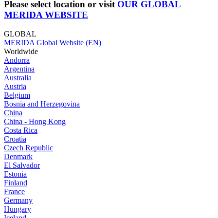
Please select location or visit
OUR GLOBAL
MERIDA WEBSITE
GLOBAL
MERIDA Global Website (EN)
Worldwide
Andorra
Argentina
Australia
Austria
Belgium
Bosnia and Herzegovina
China
China - Hong Kong
Costa Rica
Croatia
Czech Republic
Denmark
El Salvador
Estonia
Finland
France
Germany
Hungary
Iceland