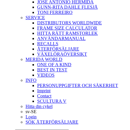
JOSÉ ANTONIO HERMIDA
GUNN-RITA DAHLE FLESJÅ
TONI FERREIRO
SERVICE
DISTRIBUTORS WORLDWIDE
FRAME SIZE CALCULATOR
HITTA RÄTT RAMSTORLEK
ANVÄNDARMANUAL
RECALLS
ÅTERFÖRSÄLJARE
VÄXELÖRAÖVERSIKT
MERIDA WORLD
ONE OF A KIND
BEST IN TEST
VIDEOS
INFO
PERSONUPPGIFTER OCH SÄKERHET
Imprint
Contact
SCULTURA V
Hitta din cykel
sv-SE
Login
SÖK ÅTERFÖRSÄLJARE