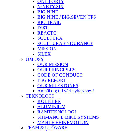
ONE-FORTY
NINETY-SIX
BIG.NINE
BIG.NINE / BIG.SEVEN TFS
BIG.TRAIL
DIRT
REACTO
SCULTURA
SCULTURA ENDURANCE
MISSION
SILEX
OM OSS
OUR MISSION
OUR PRINCIPLES
CODE OF CONDUCT
ESG REPORT
OUR MILESTONES
Anmäl dig till vårt nyhetsbrev!
TEKNOLOGI
KOLFIBER
ALUMINIUM
RAMTEKNOLOGI
SHIMANO E-BIKE SYSTEMS
MAHLE EBIKEMOTION
TEAM & UTÖVARE