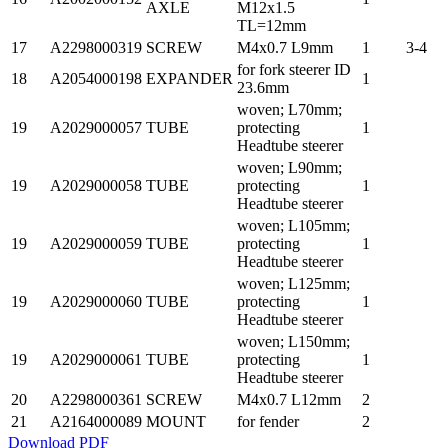
AXLE
M12x1.5
TL=12mm
17
A2298000319
SCREW
M4x0.7 L9mm
1
3-4
for fork steerer ID
18
A2054000198
EXPANDER
1
23.6mm
woven; L70mm;
19
A2029000057
TUBE
protecting
1
Headtube steerer
woven; L90mm;
19
A2029000058
TUBE
protecting
1
Headtube steerer
woven; L105mm;
19
A2029000059
TUBE
protecting
1
Headtube steerer
woven; L125mm;
19
A2029000060
TUBE
protecting
1
Headtube steerer
woven; L150mm;
19
A2029000061
TUBE
protecting
1
Headtube steerer
20
A2298000361
SCREW
M4x0.7 L12mm
2
21
A2164000089
MOUNT
for fender
2
Download PDF