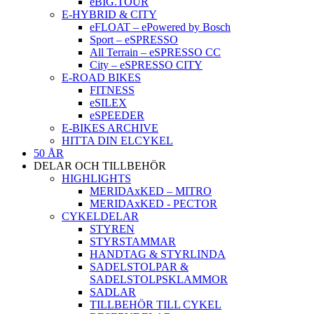
eBIG.TOUR
E-HYBRID & CITY
eFLOAT – ePowered by Bosch
Sport – eSPRESSO
All Terrain – eSPRESSO CC
City – eSPRESSO CITY
E-ROAD BIKES
FITNESS
eSILEX
eSPEEDER
E-BIKES ARCHIVE
HITTA DIN ELCYKEL
50 ÅR
DELAR OCH TILLBEHÖR
HIGHLIGHTS
MERIDAxKED – MITRO
MERIDAxKED - PECTOR
CYKELDELAR
STYREN
STYRSTAMMAR
HANDTAG & STYRLINDA
SADELSTOLPAR &
SADELSTOLPSKLAMMOR
SADLAR
TILLBEHÖR TILL CYKEL