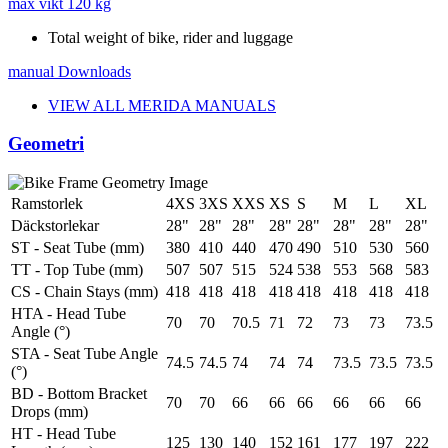
max vikt
120 kg
Total weight of bike, rider and luggage
manual
Downloads
VIEW ALL MERIDA MANUALS
Geometri
Ramstorlek
4XS
3XS
XXS
XS
S
M
L
XL
Däckstorlekar
28"
28"
28"
28"
28"
28"
28"
28"
ST - Seat Tube (mm)
380
410
440
470
490
510
530
560
TT - Top Tube (mm)
507
507
515
524
538
553
568
583
CS - Chain Stays (mm)
418
418
418
418
418
418
418
418
HTA - Head Tube
70
70
70.5
71
72
73
73
73.5
Angle (°)
STA - Seat Tube Angle
74.5
74.5
74
74
74
73.5
73.5
73.5
(°)
BD - Bottom Bracket
70
70
66
66
66
66
66
66
Drops (mm)
HT - Head Tube
125
130
140
152
161
177
197
222