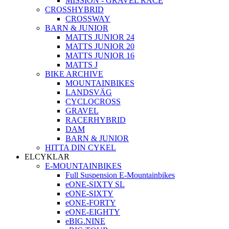
MISSION - GRAVEL RACE
CROSSHYBRID
CROSSWAY
BARN & JUNIOR
MATTS JUNIOR 24
MATTS JUNIOR 20
MATTS JUNIOR 16
MATTS J
BIKE ARCHIVE
MOUNTAINBIKES
LANDSVÄG
CYCLOCROSS
GRAVEL
RACERHYBRID
DAM
BARN & JUNIOR
HITTA DIN CYKEL
ELCYKLAR
E-MOUNTAINBIKES
Full Suspension E-Mountainbikes
eONE-SIXTY SL
eONE-SIXTY
eONE-FORTY
eONE-EIGHTY
eBIG.NINE