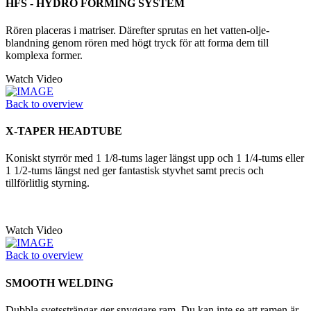
HFS - HYDRO FORMING SYSTEM
Rören placeras i matriser. Därefter sprutas en het vatten-olje-
blandning genom rören med högt tryck för att forma dem till
komplexa former.
Watch Video
Back to overview
X-TAPER HEADTUBE
Koniskt styrrör med 1 1/8-tums lager längst upp och 1 1/4-tums eller
1 1/2-tums längst ned ger fantastisk styvhet samt precis och
tillförlitlig styrning.
Watch Video
Back to overview
SMOOTH WELDING
Dubbla svetssträngar ger snyggare ram. Du kan inte se att ramen är