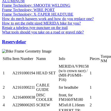
ALUMINUM
Frame Technology: SMOOTH WELDING
Frame Technology: WIRE PORT
Frame Technology: X-TAPER HEADTUBE
How do mech hangers work and how do you replace one?
How to get the right sized MERIDA bike for you?
Repair a tubeless tyre puncture on the trail
What tools should you take on a road or gravel ride?
Reservdelar
Torqu
Siffra
Item Number
Namn
Info
Pieces
NM
MERIDA/VP8158
(w/o crown race) /
1
A2191000194
HEAD SET
1
(MH-P16/MH-
P16)
CABLE
2
A2161000211
for headtube
1
GUIDE
DISC
front, for
3
A2164000038
1
COOLER
FM160/FM180
4
A2298000265
SCREW
M5x0.8 L16mm
2
EXPERT TR;