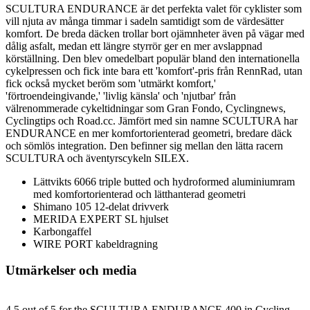
SCULTURA ENDURANCE är det perfekta valet för cyklister som
vill njuta av många timmar i sadeln samtidigt som de värdesätter
komfort. De breda däcken trollar bort ojämnheter även på vägar med
dålig asfalt, medan ett längre styrrör ger en mer avslappnad
körställning. Den blev omedelbart populär bland den internationella
cykelpressen och fick inte bara ett 'komfort'-pris från RennRad, utan
fick också mycket beröm som 'utmärkt komfort,'
'förtroendeingivande,' 'livlig känsla' och 'njutbar' från
välrenommerade cykeltidningar som Gran Fondo, Cyclingnews,
Cyclingtips och Road.cc. Jämfört med sin namne SCULTURA har
ENDURANCE en mer komfortorienterad geometri, bredare däck
och sömlös integration. Den befinner sig mellan den lätta racern
SCULTURA och äventyrscykeln SILEX.
Lättvikts 6066 triple butted och hydroformed aluminiumram
med komfortorienterad och lätthanterad geometri
Shimano 105 12-delat drivverk
MERIDA EXPERT SL hjulset
Karbongaffel
WIRE PORT kabeldragning
Utmärkelser och media
4.5 out of 5 for the SCULTURA ENDURANCE 400 in Cycling