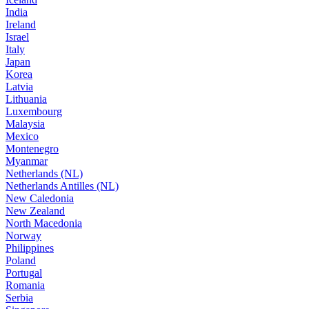
India
Ireland
Israel
Italy
Japan
Korea
Latvia
Lithuania
Luxembourg
Malaysia
Mexico
Montenegro
Myanmar
Netherlands (NL)
Netherlands Antilles (NL)
New Caledonia
New Zealand
North Macedonia
Norway
Philippines
Poland
Portugal
Romania
Serbia