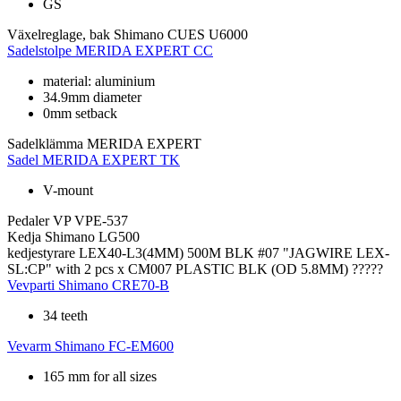
GS
Växelreglage, bak
Shimano CUES U6000
Sadelstolpe
MERIDA EXPERT CC
material: aluminium
34.9mm diameter
0mm setback
Sadelklämma
MERIDA EXPERT
Sadel
MERIDA EXPERT TK
V-mount
Pedaler
VP VPE-537
Kedja
Shimano LG500
kedjestyrare
LEX40-L3(4MM) 500M BLK #07 "JAGWIRE LEX-
SL:CP" with 2 pcs x CM007 PLASTIC BLK (OD 5.8MM) ?????
Vevparti
Shimano CRE70-B
34 teeth
Vevarm
Shimano FC-EM600
165 mm for all sizes