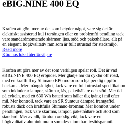
eBIG.NINE 400 EQ
Kraften att göra mer av det som betyder något, vare sig det är
elektriskt assisterad kul i terrängen eller en problemfri pendling tack
vare standardmonterade skärmar, ljus, stöd och pakethållare, allt på
en elegant, högkvalitativ ram som är fullt utrustad för stadsmiljö.
Read more
Köp hos lokal återförsäljare
Kraften att göra mer av det som verkligen spelar roll. Det är vad
eBIG.NINE 400 EQ erbjuder. Mer glädje när du cyklar off-road,
med en kraftfull ny Shimano EP6 motor som hjälper dig uppför
backarna. Mer mångsidighet, tack vare en fullt utrustad specifikation
som inkluderar lampor, skärmar, lås, pakethållare och stöd. Mer tid
på cykeln, med ett 630 Wh batteri som håller dig igång i mil efter
mil. Mer kontroll, tack vare en SR Suntour dämpad framgaffel,
robusta däck och kraftfulla Shimano-bromsar. Mer komfort under
pendlingen, tack vare skärmar, lampor, pakethållare och stöd som
standard. Mer av allt, förutom onödig vikt, tack vare en
högkvalitativ aluminiumram som dessutom har livstidsgaranti.