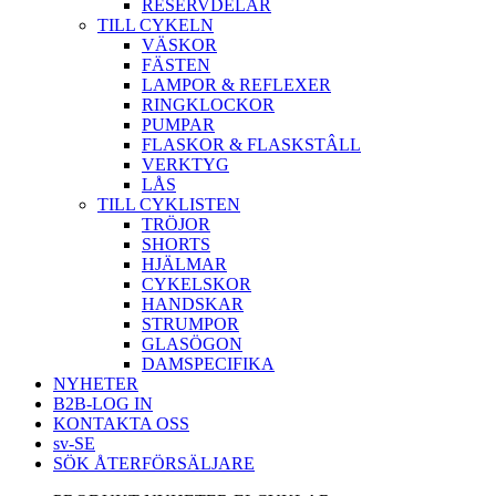
RESERVDELAR
TILL CYKELN
VÄSKOR
FÄSTEN
LAMPOR & REFLEXER
RINGKLOCKOR
PUMPAR
FLASKOR & FLASKSTÂLL
VERKTYG
LÅS
TILL CYKLISTEN
TRÖJOR
SHORTS
HJÄLMAR
CYKELSKOR
HANDSKAR
STRUMPOR
GLASÖGON
DAMSPECIFIKA
NYHETER
B2B-LOG IN
KONTAKTA OSS
sv-SE
SÖK ÅTERFÖRSÄLJARE