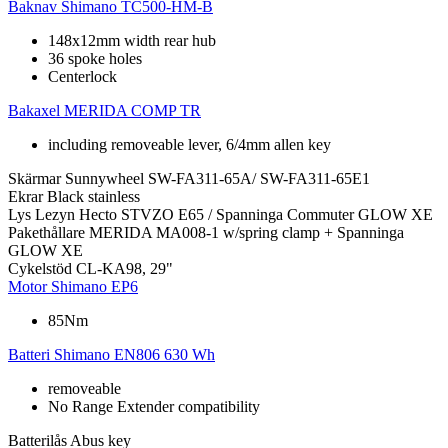
Baknav
Shimano TC500-HM-B
148x12mm width rear hub
36 spoke holes
Centerlock
Bakaxel
MERIDA COMP TR
including removeable lever, 6/4mm allen key
Skärmar
Sunnywheel SW-FA311-65A/ SW-FA311-65E1
Ekrar
Black stainless
Lys
Lezyn Hecto STVZO E65 / Spanninga Commuter GLOW XE
Pakethållare
MERIDA MA008-1 w/spring clamp + Spanninga
GLOW XE
Cykelstöd
CL-KA98, 29"
Motor
Shimano EP6
85Nm
Batteri
Shimano EN806 630 Wh
removeable
No Range Extender compatibility
Batterilås
Abus key