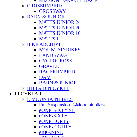
MISSION - GRAVEL RACE
CROSSHYBRID
CROSSWAY
BARN & JUNIOR
MATTS JUNIOR 24
MATTS JUNIOR 20
MATTS JUNIOR 16
MATTS J
BIKE ARCHIVE
MOUNTAINBIKES
LANDSVÄG
CYCLOCROSS
GRAVEL
RACERHYBRID
DAM
BARN & JUNIOR
HITTA DIN CYKEL
ELCYKLAR
E-MOUNTAINBIKES
Full Suspension E-Mountainbikes
eONE-SIXTY SL
eONE-SIXTY
eONE-FORTY
eONE-EIGHTY
eBIG.NINE