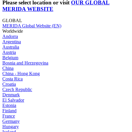
Please select location or visit
OUR GLOBAL
MERIDA WEBSITE
GLOBAL
MERIDA Global Website (EN)
Worldwide
Andorra
Argentina
Australia
Austria
Belgium
Bosnia and Herzegovina
China
China - Hong Kong
Costa Rica
Croatia
Czech Republic
Denmark
El Salvador
Estonia
Finland
France
Germany
Hungary
Iceland