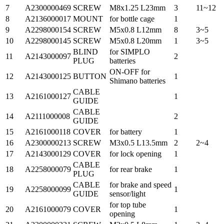
7
A2300000469
SCREW
M8x1.25 L23mm
3
11~12
8
A2136000017
MOUNT
for bottle cage
1
9
A2298000154
SCREW
M5x0.8 L12mm
8
3~5
10
A2298000145
SCREW
M5x0.8 L20mm
1
3~5
BLIND
for SIMPLO
11
A2143000097
2
PLUG
batteries
ON-OFF for
12
A2143000125
BUTTON
1
Shimano batteries
CABLE
13
A2161000127
1
GUIDE
CABLE
14
A2111000008
2
GUIDE
15
A2161000118
COVER
for battery
1
16
A2300000213
SCREW
M3x0.5 L13.5mm
2
2~4
17
A2143000129
COVER
for lock opening
1
CABLE
18
A2258000079
for rear brake
1
PLUG
CABLE
for brake and speed
19
A2258000099
1
GUIDE
sensor/light
for top tube
20
A2161000079
COVER
1
opening