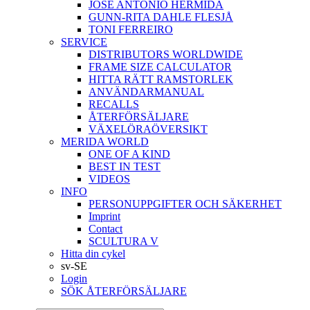
JOSÉ ANTONIO HERMIDA
GUNN-RITA DAHLE FLESJÅ
TONI FERREIRO
SERVICE
DISTRIBUTORS WORLDWIDE
FRAME SIZE CALCULATOR
HITTA RÄTT RAMSTORLEK
ANVÄNDARMANUAL
RECALLS
ÅTERFÖRSÄLJARE
VÄXELÖRAÖVERSIKT
MERIDA WORLD
ONE OF A KIND
BEST IN TEST
VIDEOS
INFO
PERSONUPPGIFTER OCH SÄKERHET
Imprint
Contact
SCULTURA V
Hitta din cykel
sv-SE
Login
SÖK ÅTERFÖRSÄLJARE