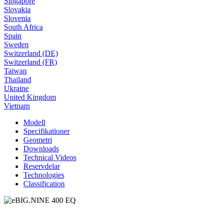
Singapore
Slovakia
Slovenia
South Africa
Spain
Sweden
Switzerland (DE)
Switzerland (FR)
Taiwan
Thailand
Ukraine
United Kingdom
Vietnam
Modell
Specifikationer
Geometri
Downloads
Technical Videos
Reservdelar
Technologies
Classification