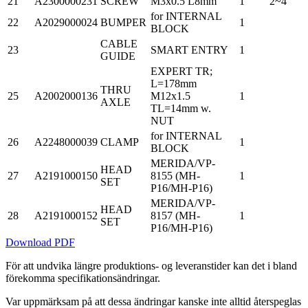
21
A2300000231
SCREW
M3x0.5 L8mm
1
2~4
for INTERNAL
22
A2029000024
BUMPER
1
BLOCK
CABLE
23
SMART ENTRY
1
GUIDE
EXPERT TR;
L=178mm
THRU
25
A2002000136
M12x1.5
1
AXLE
TL=14mm w.
NUT
for INTERNAL
26
A2248000039
CLAMP
1
BLOCK
MERIDA/VP-
HEAD
27
A2191000150
8155 (MH-
1
SET
P16/MH-P16)
MERIDA/VP-
HEAD
28
A2191000152
8157 (MH-
1
SET
P16/MH-P16)
Download PDF
För att undvika längre produktions- og leveranstider kan det i bland
förekomma specifikationsändringar.
Var uppmärksam på att dessa ändringar kanske inte alltid återspeglas