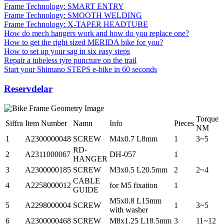
Frame Technology: SMART ENTRY
Frame Technology: SMOOTH WELDING
Frame Technology: X-TAPER HEADTUBE
How do mech hangers work and how do you replace one?
How to get the right sized MERIDA bike for you?
How to set up your sag in six easy steps
Repair a tubeless tyre puncture on the trail
Start your Shimano STEPS e-bike in 60 seconds
Reservdelar
Torque
Siffra
Item Number
Namn
Info
Pieces
NM
1
A2300000048
SCREW
M4x0.7 L8mm
1
3~5
RD-
2
A2311000067
DH-057
1
HANGER
3
A2300000185
SCREW
M3x0.5 L20.5mm
2
2~4
CABLE
4
A2258000012
for M5 fixation
1
GUIDE
M5x0.8 L15mm
5
A2298000004
SCREW
1
3~5
with washer
6
A2300000468
SCREW
M8x1.25 L18.5mm
3
11~12