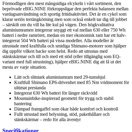
Förmodligen den mest mångsidiga elcykeln i vårt sortiment, den
beprövade eBIG.NINE förkroppsligar den perfekta balansen mellan
vardagsanvändning och sportig fritidsaktivitet. Det är en cykel som
klarar seriös terrängkörning men som också enkelt tar dig till jobbet
– särskilt om du vill ha lite kul på vägen. Den högkvalitativa
aluminiumramen integrerar snyggt ett val mellan 630 eller 750 Wh
batteri i nedre ramröret, medan en mer ekonomisk ram har ett halv-
integrerat 504 Wh batteri på vissa modeller. Alla modeller är
utrustade med kraftfulla och smidiga Shimano-motorer som hjälper
dig uppför vilken backe som helst. Redo att utrustas med
stänkskärmar och till och med ett stöd (eller tillgänglig som EQ-
variant med full utrustning), hjälper eBIG.NINE dig att få ut det
mesta av varje situation.
Lätt och slitstark aluminiumram med 29-tumshjul
Kraftfull Shimano EP6-drivenhet med 85 Nm vridmoment för
ultimat prestanda
Integrerat 630 Wh batteri för längre räckvidd
Mountainbike-inspirerad geometri för trygg och stabil
hantering
Dämpad framgaffel som ökar både komfort och kontroll
Fullt utrustad med belysning, stöd, pakethållare och
stänkskärmar – redo för alla äventyr
Specifikationer