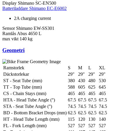
Display
Shimano SC-EN500
Batteriladdare
Shimano EC-E6002
2A charging current
Sensor
Shimano EW-SS301
Ramlås
Abus 4650 L
max vikt
140 kg
Geometri
Ramstorlek
S
M
L
XL
Däckstorlekar
29"
29"
29"
29"
ST - Seat Tube (mm)
380
430
480
530
TT - Top Tube (mm)
588
605
625
645
CS - Chain Stays (mm)
465
465
465
465
HTA - Head Tube Angle (°)
67.5
67.5
67.5
67.5
STA - Seat Tube Angle (°)
74.5
74.5
74.5
74.5
BD - Bottom Bracket Drops (mm)
62.5
62.5
62.5
62.5
HT - Head Tube Length (mm)
115
120
130
140
FL - Fork Length (mm)
527
527
527
527