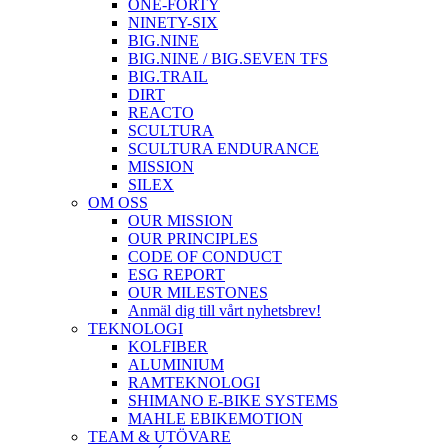
ONE-FORTY
NINETY-SIX
BIG.NINE
BIG.NINE / BIG.SEVEN TFS
BIG.TRAIL
DIRT
REACTO
SCULTURA
SCULTURA ENDURANCE
MISSION
SILEX
OM OSS
OUR MISSION
OUR PRINCIPLES
CODE OF CONDUCT
ESG REPORT
OUR MILESTONES
Anmäl dig till vårt nyhetsbrev!
TEKNOLOGI
KOLFIBER
ALUMINIUM
RAMTEKNOLOGI
SHIMANO E-BIKE SYSTEMS
MAHLE EBIKEMOTION
TEAM & UTÖVARE