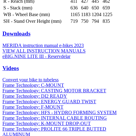
R - Reach (mm)
411
427
445
462
S - Stack (mm)
636
640
650
659
WB - Wheel Base (mm)
1165
1183
1204
1225
SH - Stand Over Height (mm)
719
750
794
835
Downloads
MERIDA instruction manual e-bikes 2023
VIEW ALL INSTRUCTION MANUALS
eBIG.NINE LITE III - Reservdelar
Videos
Convert your bike to tubeless
Frame Technology: C-MOUNT
Frame Technology: CASTING MOTOR BRACKET
Frame Technology: DI2 READY
Frame Technology: ENERGY GUARD TWIST
Frame Technology: F-MOUNT
Frame Technology: HFS - HYDRO FORMING SYSTEM
Frame Technology: INTERNAL CABLE ROUTING
Frame Technology: K-MOUNT DROP-OUT
Frame Technology: PROLITE 66 TRIPLE BUTTED
ALUMINUM