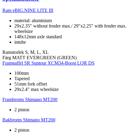
Ram
eBIG.NINE LITE III
material: aluminium
29x2.35" without fender max./ 29"x2.25" with fender max.
wheelsize
148x12mm axle standard
intube
Ramstorlek
S, M, L, XL
Färg
MATT EVERGREEN (GREEN)
Framgaffel
SR Suntour XCM34-Boost LOR DS
100mm
Tapered
51mm fork offset
29x2.4" max wheelsize
Frambroms
Shimano MT200
2 piston
Bakbroms
Shimano MT200
2 piston