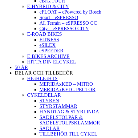
eBIG.TOUR
E-HYBRID & CITY
eFLOAT – ePowered by Bosch
Sport – eSPRESSO
All Terrain – eSPRESSO CC
City – eSPRESSO CITY
E-ROAD BIKES
FITNESS
eSILEX
eSPEEDER
E-BIKES ARCHIVE
HITTA DIN ELCYKEL
50 ÅR
DELAR OCH TILLBEHÖR
HIGHLIGHTS
MERIDAxKED – MITRO
MERIDAxKED - PECTOR
CYKELDELAR
STYREN
STYRSTAMMAR
HANDTAG & STYRLINDA
SADELSTOLPAR &
SADELSTOLPSKLAMMOR
SADLAR
TILLBEHÖR TILL CYKEL