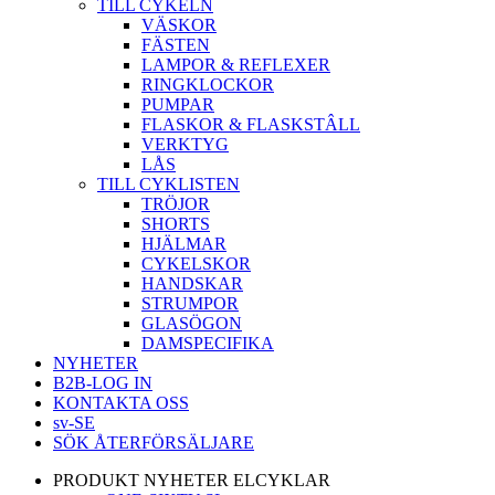
TILL CYKELN
VÄSKOR
FÄSTEN
LAMPOR & REFLEXER
RINGKLOCKOR
PUMPAR
FLASKOR & FLASKSTÂLL
VERKTYG
LÅS
TILL CYKLISTEN
TRÖJOR
SHORTS
HJÄLMAR
CYKELSKOR
HANDSKAR
STRUMPOR
GLASÖGON
DAMSPECIFIKA
NYHETER
B2B-LOG IN
KONTAKTA OSS
sv-SE
SÖK ÅTERFÖRSÄLJARE
PRODUKT NYHETER ELCYKLAR