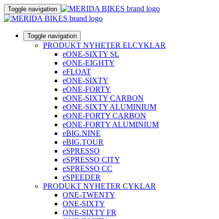
Toggle navigation
Toggle navigation
PRODUKT NYHETER ELCYKLAR
eONE-SIXTY SL
eONE-EIGHTY
eFLOAT
eONE-SIXTY
eONE-FORTY
eONE-SIXTY CARBON
eONE-SIXTY ALUMINIUM
eONE-FORTY CARBON
eONE-FORTY ALUMINIUM
eBIG.NINE
eBIG.TOUR
eSPRESSO
eSPRESSO CITY
eSPRESSO CC
eSPEEDER
PRODUKT NYHETER CYKLAR
ONE-TWENTY
ONE-SIXTY
ONE-SIXTY FR