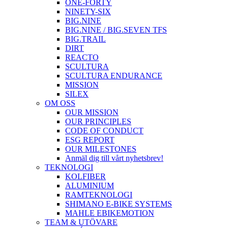
ONE-FORTY
NINETY-SIX
BIG.NINE
BIG.NINE / BIG.SEVEN TFS
BIG.TRAIL
DIRT
REACTO
SCULTURA
SCULTURA ENDURANCE
MISSION
SILEX
OM OSS
OUR MISSION
OUR PRINCIPLES
CODE OF CONDUCT
ESG REPORT
OUR MILESTONES
Anmäl dig till vårt nyhetsbrev!
TEKNOLOGI
KOLFIBER
ALUMINIUM
RAMTEKNOLOGI
SHIMANO E-BIKE SYSTEMS
MAHLE EBIKEMOTION
TEAM & UTÖVARE