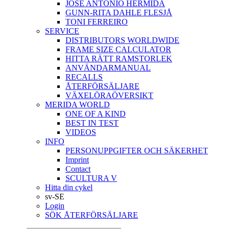
JOSÉ ANTONIO HERMIDA
GUNN-RITA DAHLE FLESJÅ
TONI FERREIRO
SERVICE
DISTRIBUTORS WORLDWIDE
FRAME SIZE CALCULATOR
HITTA RÄTT RAMSTORLEK
ANVÄNDARMANUAL
RECALLS
ÅTERFÖRSÄLJARE
VÄXELÖRAÖVERSIKT
MERIDA WORLD
ONE OF A KIND
BEST IN TEST
VIDEOS
INFO
PERSONUPPGIFTER OCH SÄKERHET
Imprint
Contact
SCULTURA V
Hitta din cykel
sv-SE
Login
SÖK ÅTERFÖRSÄLJARE