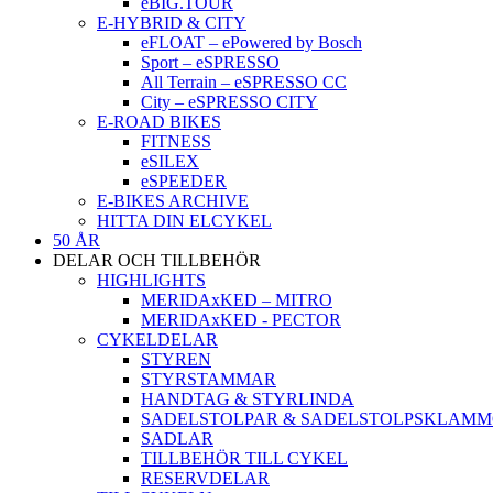
eBIG.TOUR
E-HYBRID & CITY
eFLOAT – ePowered by Bosch
Sport – eSPRESSO
All Terrain – eSPRESSO CC
City – eSPRESSO CITY
E-ROAD BIKES
FITNESS
eSILEX
eSPEEDER
E-BIKES ARCHIVE
HITTA DIN ELCYKEL
50 ÅR
DELAR OCH TILLBEHÖR
HIGHLIGHTS
MERIDAxKED – MITRO
MERIDAxKED - PECTOR
CYKELDELAR
STYREN
STYRSTAMMAR
HANDTAG & STYRLINDA
SADELSTOLPAR & SADELSTOLPSKLAM
SADLAR
TILLBEHÖR TILL CYKEL
RESERVDELAR