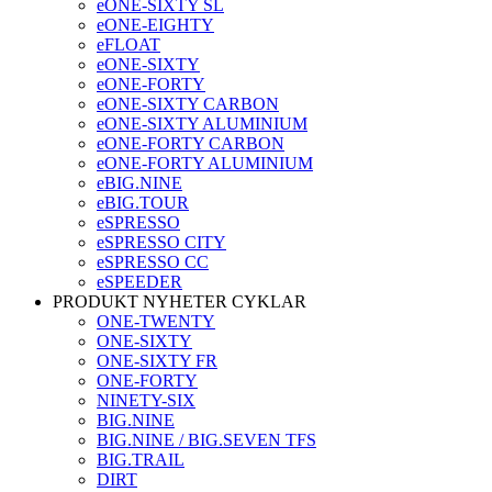
eONE-SIXTY SL
eONE-EIGHTY
eFLOAT
eONE-SIXTY
eONE-FORTY
eONE-SIXTY CARBON
eONE-SIXTY ALUMINIUM
eONE-FORTY CARBON
eONE-FORTY ALUMINIUM
eBIG.NINE
eBIG.TOUR
eSPRESSO
eSPRESSO CITY
eSPRESSO CC
eSPEEDER
PRODUKT NYHETER CYKLAR
ONE-TWENTY
ONE-SIXTY
ONE-SIXTY FR
ONE-FORTY
NINETY-SIX
BIG.NINE
BIG.NINE / BIG.SEVEN TFS
BIG.TRAIL
DIRT