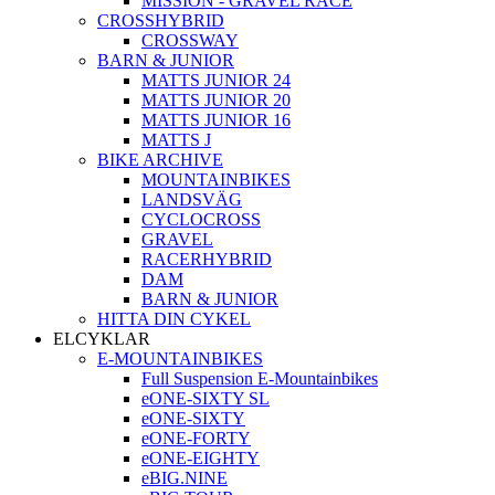
MISSION - GRAVEL RACE
CROSSHYBRID
CROSSWAY
BARN & JUNIOR
MATTS JUNIOR 24
MATTS JUNIOR 20
MATTS JUNIOR 16
MATTS J
BIKE ARCHIVE
MOUNTAINBIKES
LANDSVÄG
CYCLOCROSS
GRAVEL
RACERHYBRID
DAM
BARN & JUNIOR
HITTA DIN CYKEL
ELCYKLAR
E-MOUNTAINBIKES
Full Suspension E-Mountainbikes
eONE-SIXTY SL
eONE-SIXTY
eONE-FORTY
eONE-EIGHTY
eBIG.NINE