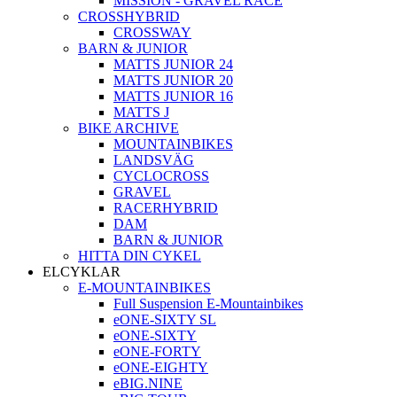
MISSION - GRAVEL RACE
CROSSHYBRID
CROSSWAY
BARN & JUNIOR
MATTS JUNIOR 24
MATTS JUNIOR 20
MATTS JUNIOR 16
MATTS J
BIKE ARCHIVE
MOUNTAINBIKES
LANDSVÄG
CYCLOCROSS
GRAVEL
RACERHYBRID
DAM
BARN & JUNIOR
HITTA DIN CYKEL
ELCYKLAR
E-MOUNTAINBIKES
Full Suspension E-Mountainbikes
eONE-SIXTY SL
eONE-SIXTY
eONE-FORTY
eONE-EIGHTY
eBIG.NINE