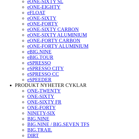
eONE-SIXTY SL
eONE-EIGHTY
eFLOAT
eONE-SIXTY
eONE-FORTY
eONE-SIXTY CARBON
eONE-SIXTY ALUMINIUM
eONE-FORTY CARBON
eONE-FORTY ALUMINIUM
eBIG.NINE
eBIG.TOUR
eSPRESSO
eSPRESSO CITY
eSPRESSO CC
eSPEEDER
PRODUKT NYHETER CYKLAR
ONE-TWENTY
ONE-SIXTY
ONE-SIXTY FR
ONE-FORTY
NINETY-SIX
BIG.NINE
BIG.NINE / BIG.SEVEN TFS
BIG.TRAIL
DIRT