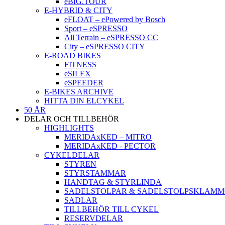
eBIG.TOUR
E-HYBRID & CITY
eFLOAT – ePowered by Bosch
Sport – eSPRESSO
All Terrain – eSPRESSO CC
City – eSPRESSO CITY
E-ROAD BIKES
FITNESS
eSILEX
eSPEEDER
E-BIKES ARCHIVE
HITTA DIN ELCYKEL
50 ÅR
DELAR OCH TILLBEHÖR
HIGHLIGHTS
MERIDAxKED – MITRO
MERIDAxKED - PECTOR
CYKELDELAR
STYREN
STYRSTAMMAR
HANDTAG & STYRLINDA
SADELSTOLPAR & SADELSTOLPSKLAM
SADLAR
TILLBEHÖR TILL CYKEL
RESERVDELAR