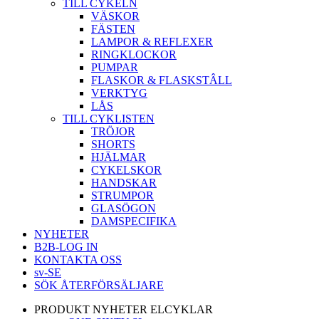
TILL CYKELN
VÄSKOR
FÄSTEN
LAMPOR & REFLEXER
RINGKLOCKOR
PUMPAR
FLASKOR & FLASKSTÂLL
VERKTYG
LÅS
TILL CYKLISTEN
TRÖJOR
SHORTS
HJÄLMAR
CYKELSKOR
HANDSKAR
STRUMPOR
GLASÖGON
DAMSPECIFIKA
NYHETER
B2B-LOG IN
KONTAKTA OSS
sv-SE
SÖK ÅTERFÖRSÄLJARE
PRODUKT NYHETER ELCYKLAR