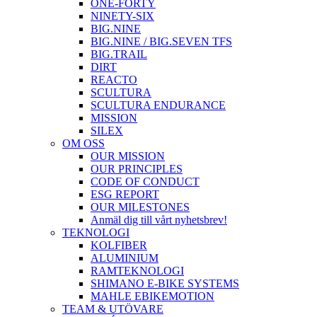
ONE-FORTY
NINETY-SIX
BIG.NINE
BIG.NINE / BIG.SEVEN TFS
BIG.TRAIL
DIRT
REACTO
SCULTURA
SCULTURA ENDURANCE
MISSION
SILEX
OM OSS
OUR MISSION
OUR PRINCIPLES
CODE OF CONDUCT
ESG REPORT
OUR MILESTONES
Anmäl dig till vårt nyhetsbrev!
TEKNOLOGI
KOLFIBER
ALUMINIUM
RAMTEKNOLOGI
SHIMANO E-BIKE SYSTEMS
MAHLE EBIKEMOTION
TEAM & UTÖVARE