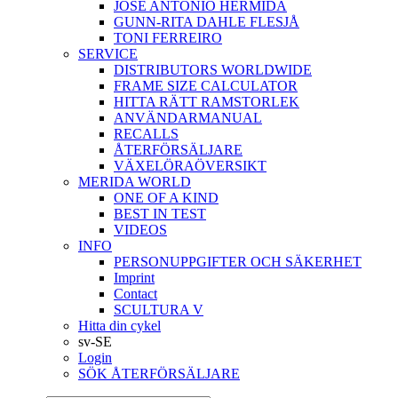
JOSÉ ANTONIO HERMIDA
GUNN-RITA DAHLE FLESJÅ
TONI FERREIRO
SERVICE
DISTRIBUTORS WORLDWIDE
FRAME SIZE CALCULATOR
HITTA RÄTT RAMSTORLEK
ANVÄNDARMANUAL
RECALLS
ÅTERFÖRSÄLJARE
VÄXELÖRAÖVERSIKT
MERIDA WORLD
ONE OF A KIND
BEST IN TEST
VIDEOS
INFO
PERSONUPPGIFTER OCH SÄKERHET
Imprint
Contact
SCULTURA V
Hitta din cykel
sv-SE
Login
SÖK ÅTERFÖRSÄLJARE