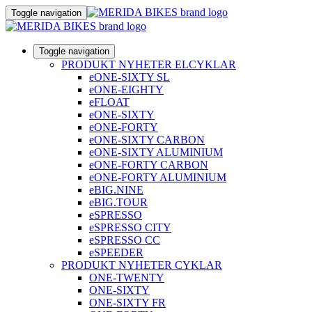
Toggle navigation
Toggle navigation
PRODUKT NYHETER ELCYKLAR
eONE-SIXTY SL
eONE-EIGHTY
eFLOAT
eONE-SIXTY
eONE-FORTY
eONE-SIXTY CARBON
eONE-SIXTY ALUMINIUM
eONE-FORTY CARBON
eONE-FORTY ALUMINIUM
eBIG.NINE
eBIG.TOUR
eSPRESSO
eSPRESSO CITY
eSPRESSO CC
eSPEEDER
PRODUKT NYHETER CYKLAR
ONE-TWENTY
ONE-SIXTY
ONE-SIXTY FR