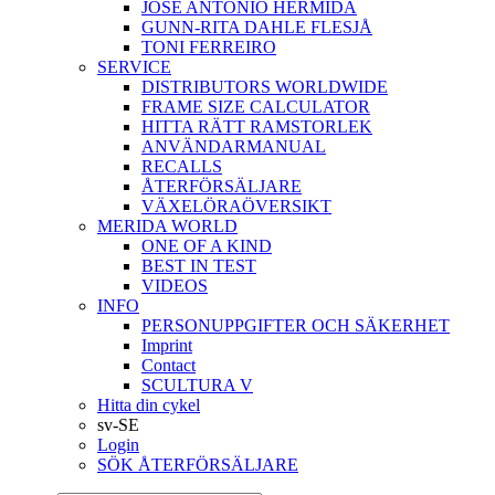
JOSÉ ANTONIO HERMIDA
GUNN-RITA DAHLE FLESJÅ
TONI FERREIRO
SERVICE
DISTRIBUTORS WORLDWIDE
FRAME SIZE CALCULATOR
HITTA RÄTT RAMSTORLEK
ANVÄNDARMANUAL
RECALLS
ÅTERFÖRSÄLJARE
VÄXELÖRAÖVERSIKT
MERIDA WORLD
ONE OF A KIND
BEST IN TEST
VIDEOS
INFO
PERSONUPPGIFTER OCH SÄKERHET
Imprint
Contact
SCULTURA V
Hitta din cykel
sv-SE
Login
SÖK ÅTERFÖRSÄLJARE