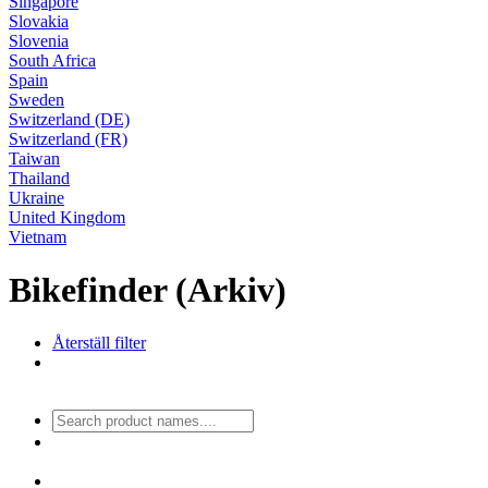
Singapore
Slovakia
Slovenia
South Africa
Spain
Sweden
Switzerland (DE)
Switzerland (FR)
Taiwan
Thailand
Ukraine
United Kingdom
Vietnam
Bikefinder (Arkiv)
Återställ filter