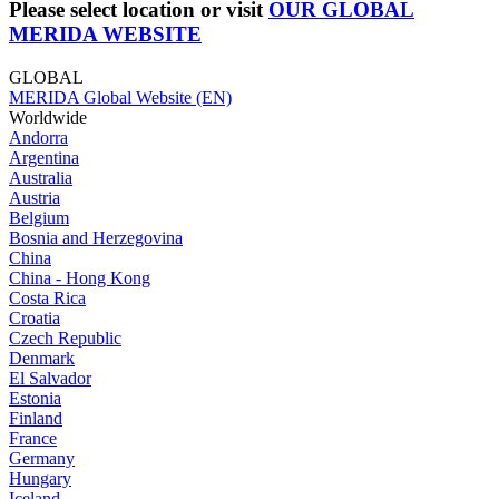
Please select location or visit
OUR GLOBAL
MERIDA WEBSITE
GLOBAL
MERIDA Global Website (EN)
Worldwide
Andorra
Argentina
Australia
Austria
Belgium
Bosnia and Herzegovina
China
China - Hong Kong
Costa Rica
Croatia
Czech Republic
Denmark
El Salvador
Estonia
Finland
France
Germany
Hungary
Iceland