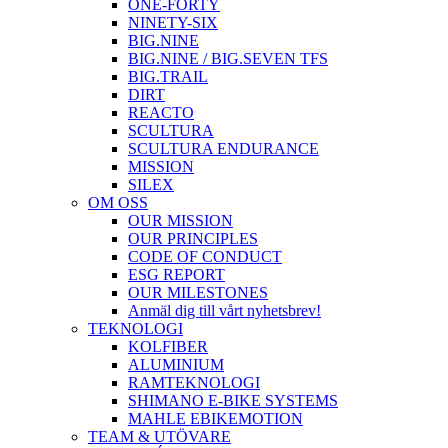
ONE-FORTY
NINETY-SIX
BIG.NINE
BIG.NINE / BIG.SEVEN TFS
BIG.TRAIL
DIRT
REACTO
SCULTURA
SCULTURA ENDURANCE
MISSION
SILEX
OM OSS
OUR MISSION
OUR PRINCIPLES
CODE OF CONDUCT
ESG REPORT
OUR MILESTONES
Anmäl dig till vårt nyhetsbrev!
TEKNOLOGI
KOLFIBER
ALUMINIUM
RAMTEKNOLOGI
SHIMANO E-BIKE SYSTEMS
MAHLE EBIKEMOTION
TEAM & UTÖVARE