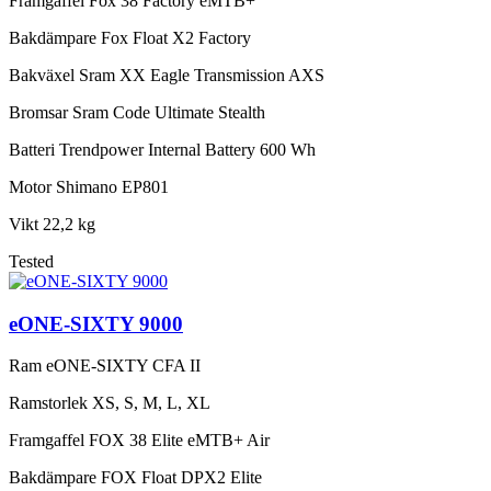
Framgaffel
Fox 38 Factory eMTB+
Bakdämpare
Fox Float X2 Factory
Bakväxel
Sram XX Eagle Transmission AXS
Bromsar
Sram Code Ultimate Stealth
Batteri
Trendpower Internal Battery 600 Wh
Motor
Shimano EP801
Vikt
22,2 kg
Tested
eONE-SIXTY 9000
Ram
eONE-SIXTY CFA II
Ramstorlek
XS, S, M, L, XL
Framgaffel
FOX 38 Elite eMTB+ Air
Bakdämpare
FOX Float DPX2 Elite