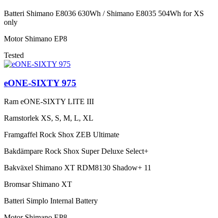
Batteri
Shimano E8036 630Wh / Shimano E8035 504Wh for XS
only
Motor
Shimano EP8
Tested
eONE-SIXTY 975
Ram
eONE-SIXTY LITE III
Ramstorlek
XS, S, M, L, XL
Framgaffel
Rock Shox ZEB Ultimate
Bakdämpare
Rock Shox Super Deluxe Select+
Bakväxel
Shimano XT RDM8130 Shadow+ 11
Bromsar
Shimano XT
Batteri
Simplo Internal Battery
Motor
Shimano EP8