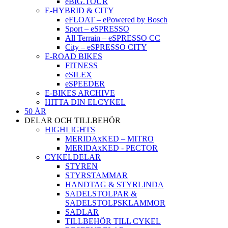
eBIG.TOUR
E-HYBRID & CITY
eFLOAT – ePowered by Bosch
Sport – eSPRESSO
All Terrain – eSPRESSO CC
City – eSPRESSO CITY
E-ROAD BIKES
FITNESS
eSILEX
eSPEEDER
E-BIKES ARCHIVE
HITTA DIN ELCYKEL
50 ÅR
DELAR OCH TILLBEHÖR
HIGHLIGHTS
MERIDAxKED – MITRO
MERIDAxKED - PECTOR
CYKELDELAR
STYREN
STYRSTAMMAR
HANDTAG & STYRLINDA
SADELSTOLPAR &
SADELSTOLPSKLAMMOR
SADLAR
TILLBEHÖR TILL CYKEL