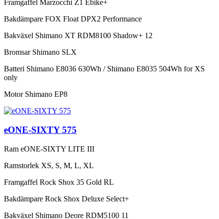
Framgaffel
Marzocchi Z1 Ebike+
Bakdämpare
FOX Float DPX2 Performance
Bakväxel
Shimano XT RDM8100 Shadow+ 12
Bromsar
Shimano SLX
Batteri
Shimano E8036 630Wh / Shimano E8035 504Wh for XS
only
Motor
Shimano EP8
eONE-SIXTY 575
Ram
eONE-SIXTY LITE III
Ramstorlek
XS, S, M, L, XL
Framgaffel
Rock Shox 35 Gold RL
Bakdämpare
Rock Shox Deluxe Select+
Bakväxel
Shimano Deore RDM5100 11