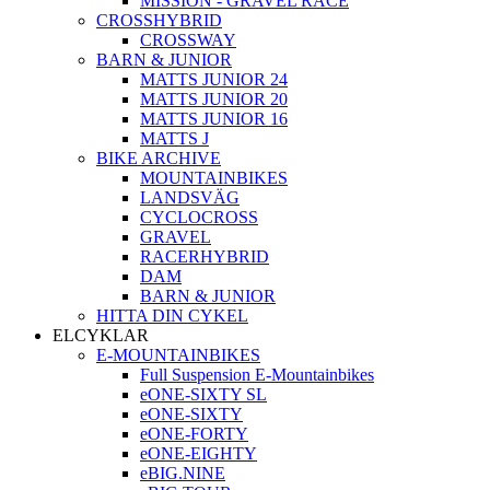
MISSION - GRAVEL RACE
CROSSHYBRID
CROSSWAY
BARN & JUNIOR
MATTS JUNIOR 24
MATTS JUNIOR 20
MATTS JUNIOR 16
MATTS J
BIKE ARCHIVE
MOUNTAINBIKES
LANDSVÄG
CYCLOCROSS
GRAVEL
RACERHYBRID
DAM
BARN & JUNIOR
HITTA DIN CYKEL
ELCYKLAR
E-MOUNTAINBIKES
Full Suspension E-Mountainbikes
eONE-SIXTY SL
eONE-SIXTY
eONE-FORTY
eONE-EIGHTY
eBIG.NINE