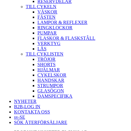
RESERVDELAR
TILL CYKELN
VÄSKOR
FÄSTEN
LAMPOR & REFLEXER
RINGKLOCKOR
PUMPAR
FLASKOR & FLASKSTÂLL
VERKTYG
LÅS
TILL CYKLISTEN
TRÖJOR
SHORTS
HJÄLMAR
CYKELSKOR
HANDSKAR
STRUMPOR
GLASÖGON
DAMSPECIFIKA
NYHETER
B2B-LOG IN
KONTAKTA OSS
sv-SE
SÖK ÅTERFÖRSÄLJARE