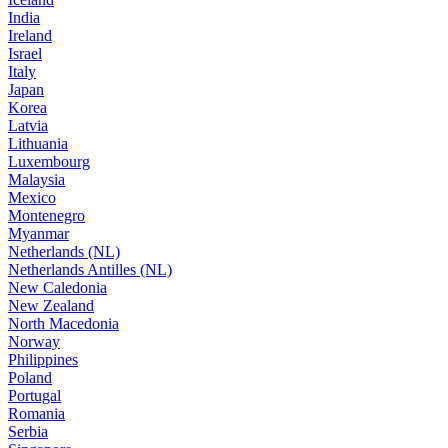
India
Ireland
Israel
Italy
Japan
Korea
Latvia
Lithuania
Luxembourg
Malaysia
Mexico
Montenegro
Myanmar
Netherlands (NL)
Netherlands Antilles (NL)
New Caledonia
New Zealand
North Macedonia
Norway
Philippines
Poland
Portugal
Romania
Serbia