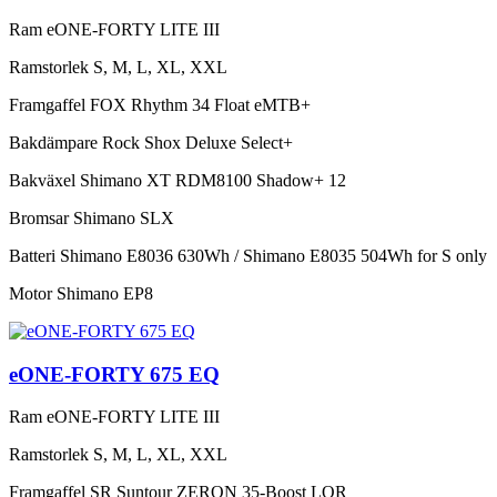
Ram
eONE-FORTY LITE III
Ramstorlek
S, M, L, XL, XXL
Framgaffel
FOX Rhythm 34 Float eMTB+
Bakdämpare
Rock Shox Deluxe Select+
Bakväxel
Shimano XT RDM8100 Shadow+ 12
Bromsar
Shimano SLX
Batteri
Shimano E8036 630Wh / Shimano E8035 504Wh for S only
Motor
Shimano EP8
eONE-FORTY 675 EQ
Ram
eONE-FORTY LITE III
Ramstorlek
S, M, L, XL, XXL
Framgaffel
SR Suntour ZERON 35-Boost LOR