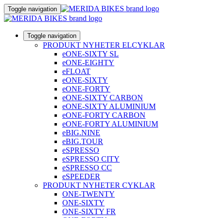
Toggle navigation
Toggle navigation
PRODUKT NYHETER ELCYKLAR
eONE-SIXTY SL
eONE-EIGHTY
eFLOAT
eONE-SIXTY
eONE-FORTY
eONE-SIXTY CARBON
eONE-SIXTY ALUMINIUM
eONE-FORTY CARBON
eONE-FORTY ALUMINIUM
eBIG.NINE
eBIG.TOUR
eSPRESSO
eSPRESSO CITY
eSPRESSO CC
eSPEEDER
PRODUKT NYHETER CYKLAR
ONE-TWENTY
ONE-SIXTY
ONE-SIXTY FR