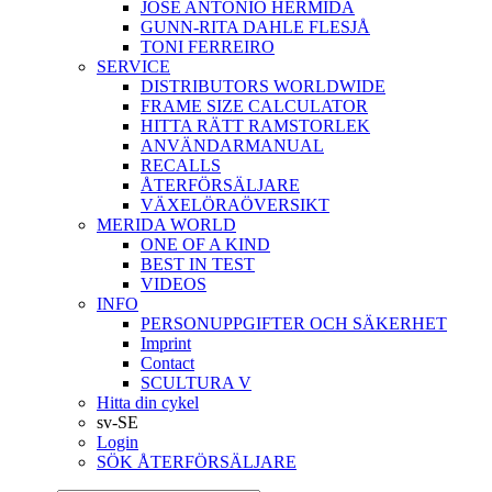
JOSÉ ANTONIO HERMIDA
GUNN-RITA DAHLE FLESJÅ
TONI FERREIRO
SERVICE
DISTRIBUTORS WORLDWIDE
FRAME SIZE CALCULATOR
HITTA RÄTT RAMSTORLEK
ANVÄNDARMANUAL
RECALLS
ÅTERFÖRSÄLJARE
VÄXELÖRAÖVERSIKT
MERIDA WORLD
ONE OF A KIND
BEST IN TEST
VIDEOS
INFO
PERSONUPPGIFTER OCH SÄKERHET
Imprint
Contact
SCULTURA V
Hitta din cykel
sv-SE
Login
SÖK ÅTERFÖRSÄLJARE