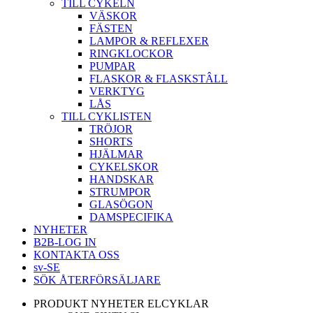
TILL CYKELN
VÄSKOR
FÄSTEN
LAMPOR & REFLEXER
RINGKLOCKOR
PUMPAR
FLASKOR & FLASKSTÂLL
VERKTYG
LÅS
TILL CYKLISTEN
TRÖJOR
SHORTS
HJÄLMAR
CYKELSKOR
HANDSKAR
STRUMPOR
GLASÖGON
DAMSPECIFIKA
NYHETER
B2B-LOG IN
KONTAKTA OSS
sv-SE
SÖK ÅTERFÖRSÄLJARE
PRODUKT NYHETER ELCYKLAR