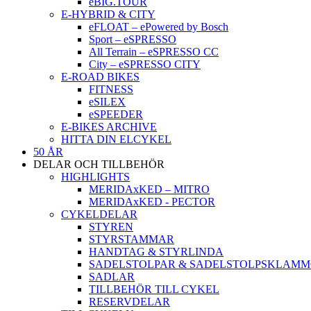
eBIG.TOUR
E-HYBRID & CITY
eFLOAT – ePowered by Bosch
Sport – eSPRESSO
All Terrain – eSPRESSO CC
City – eSPRESSO CITY
E-ROAD BIKES
FITNESS
eSILEX
eSPEEDER
E-BIKES ARCHIVE
HITTA DIN ELCYKEL
50 ÅR
DELAR OCH TILLBEHÖR
HIGHLIGHTS
MERIDAxKED – MITRO
MERIDAxKED - PECTOR
CYKELDELAR
STYREN
STYRSTAMMAR
HANDTAG & STYRLINDA
SADELSTOLPAR & SADELSTOLPSKLAM
SADLAR
TILLBEHÖR TILL CYKEL
RESERVDELAR