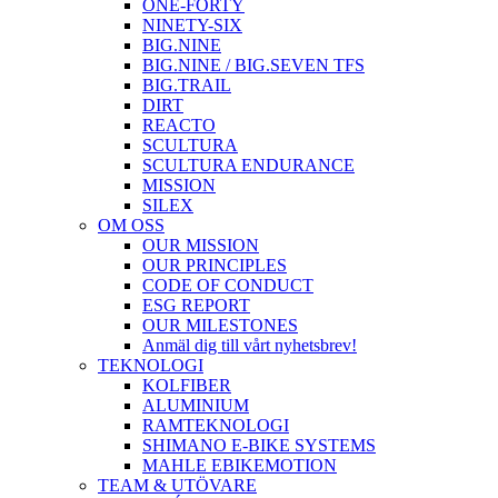
ONE-FORTY
NINETY-SIX
BIG.NINE
BIG.NINE / BIG.SEVEN TFS
BIG.TRAIL
DIRT
REACTO
SCULTURA
SCULTURA ENDURANCE
MISSION
SILEX
OM OSS
OUR MISSION
OUR PRINCIPLES
CODE OF CONDUCT
ESG REPORT
OUR MILESTONES
Anmäl dig till vårt nyhetsbrev!
TEKNOLOGI
KOLFIBER
ALUMINIUM
RAMTEKNOLOGI
SHIMANO E-BIKE SYSTEMS
MAHLE EBIKEMOTION
TEAM & UTÖVARE