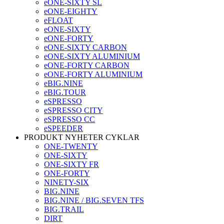
eONE-SIXTY SL
eONE-EIGHTY
eFLOAT
eONE-SIXTY
eONE-FORTY
eONE-SIXTY CARBON
eONE-SIXTY ALUMINIUM
eONE-FORTY CARBON
eONE-FORTY ALUMINIUM
eBIG.NINE
eBIG.TOUR
eSPRESSO
eSPRESSO CITY
eSPRESSO CC
eSPEEDER
PRODUKT NYHETER CYKLAR
ONE-TWENTY
ONE-SIXTY
ONE-SIXTY FR
ONE-FORTY
NINETY-SIX
BIG.NINE
BIG.NINE / BIG.SEVEN TFS
BIG.TRAIL
DIRT