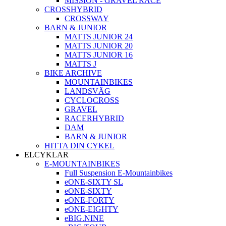
MISSION - GRAVEL RACE
CROSSHYBRID
CROSSWAY
BARN & JUNIOR
MATTS JUNIOR 24
MATTS JUNIOR 20
MATTS JUNIOR 16
MATTS J
BIKE ARCHIVE
MOUNTAINBIKES
LANDSVÄG
CYCLOCROSS
GRAVEL
RACERHYBRID
DAM
BARN & JUNIOR
HITTA DIN CYKEL
ELCYKLAR
E-MOUNTAINBIKES
Full Suspension E-Mountainbikes
eONE-SIXTY SL
eONE-SIXTY
eONE-FORTY
eONE-EIGHTY
eBIG.NINE