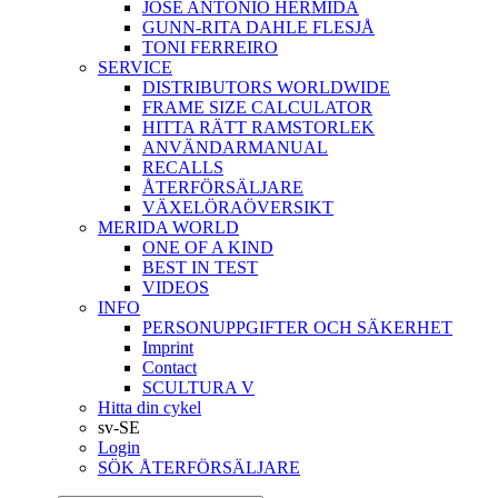
JOSÉ ANTONIO HERMIDA
GUNN-RITA DAHLE FLESJÅ
TONI FERREIRO
SERVICE
DISTRIBUTORS WORLDWIDE
FRAME SIZE CALCULATOR
HITTA RÄTT RAMSTORLEK
ANVÄNDARMANUAL
RECALLS
ÅTERFÖRSÄLJARE
VÄXELÖRAÖVERSIKT
MERIDA WORLD
ONE OF A KIND
BEST IN TEST
VIDEOS
INFO
PERSONUPPGIFTER OCH SÄKERHET
Imprint
Contact
SCULTURA V
Hitta din cykel
sv-SE
Login
SÖK ÅTERFÖRSÄLJARE