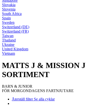
Singapore
Slovakia
Slovenia
South Africa
Spain
Sweden
Switzerland (DE)
Switzerland (FR)
Taiwan
Thailand
Ukraine
United Kingdom
Vietnam
MATTS J & MISSION J
SORTIMENT
BARN & JUNIOR
FÖR MORGONDAGENS FARTNJUTARE
Återställ filter
Se alla cyklar