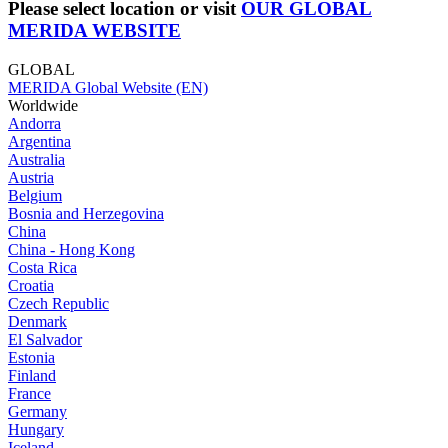
Please select location or visit
OUR GLOBAL
MERIDA WEBSITE
GLOBAL
MERIDA Global Website (EN)
Worldwide
Andorra
Argentina
Australia
Austria
Belgium
Bosnia and Herzegovina
China
China - Hong Kong
Costa Rica
Croatia
Czech Republic
Denmark
El Salvador
Estonia
Finland
France
Germany
Hungary
Iceland