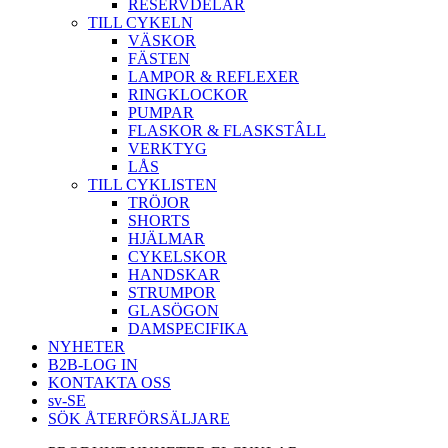
RESERVDELAR
TILL CYKELN
VÄSKOR
FÄSTEN
LAMPOR & REFLEXER
RINGKLOCKOR
PUMPAR
FLASKOR & FLASKSTÂLL
VERKTYG
LÅS
TILL CYKLISTEN
TRÖJOR
SHORTS
HJÄLMAR
CYKELSKOR
HANDSKAR
STRUMPOR
GLASÖGON
DAMSPECIFIKA
NYHETER
B2B-LOG IN
KONTAKTA OSS
sv-SE
SÖK ÅTERFÖRSÄLJARE