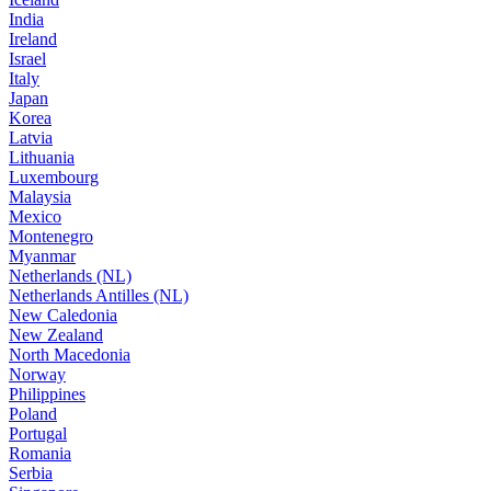
India
Ireland
Israel
Italy
Japan
Korea
Latvia
Lithuania
Luxembourg
Malaysia
Mexico
Montenegro
Myanmar
Netherlands (NL)
Netherlands Antilles (NL)
New Caledonia
New Zealand
North Macedonia
Norway
Philippines
Poland
Portugal
Romania
Serbia