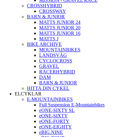
MISSION - GRAVEL RACE
CROSSHYBRID
CROSSWAY
BARN & JUNIOR
MATTS JUNIOR 24
MATTS JUNIOR 20
MATTS JUNIOR 16
MATTS J
BIKE ARCHIVE
MOUNTAINBIKES
LANDSVÄG
CYCLOCROSS
GRAVEL
RACERHYBRID
DAM
BARN & JUNIOR
HITTA DIN CYKEL
ELCYKLAR
E-MOUNTAINBIKES
Full Suspension E-Mountainbikes
eONE-SIXTY SL
eONE-SIXTY
eONE-FORTY
eONE-EIGHTY
eBIG.NINE