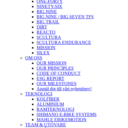
ONE-FORTY
NINETY-SIX
BIG.NINE
BIG.NINE / BIG.SEVEN TFS
BIG.TRAIL
DIRT
REACTO
SCULTURA
SCULTURA ENDURANCE
MISSION
SILEX
OM OSS
OUR MISSION
OUR PRINCIPLES
CODE OF CONDUCT
ESG REPORT
OUR MILESTONES
Anmäl dig till vårt nyhetsbrev!
TEKNOLOGI
KOLFIBER
ALUMINIUM
RAMTEKNOLOGI
SHIMANO E-BIKE SYSTEMS
MAHLE EBIKEMOTION
TEAM & UTÖVARE