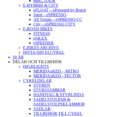
eBIG.TOUR
E-HYBRID & CITY
eFLOAT – ePowered by Bosch
Sport – eSPRESSO
All Terrain – eSPRESSO CC
City – eSPRESSO CITY
E-ROAD BIKES
FITNESS
eSILEX
eSPEEDER
E-BIKES ARCHIVE
HITTA DIN ELCYKEL
50 ÅR
DELAR OCH TILLBEHÖR
HIGHLIGHTS
MERIDAxKED – MITRO
MERIDAxKED - PECTOR
CYKELDELAR
STYREN
STYRSTAMMAR
HANDTAG & STYRLINDA
SADELSTOLPAR &
SADELSTOLPSKLAMMOR
SADLAR
TILLBEHÖR TILL CYKEL