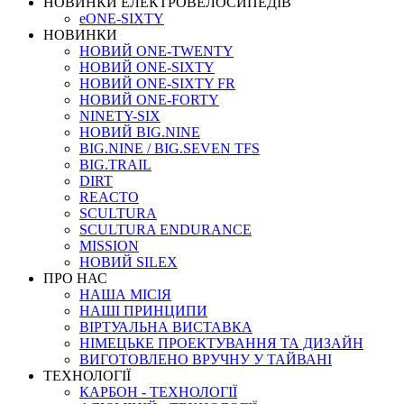
НОВИНКИ ЕЛЕКТРОВЕЛОСИПЕДІВ
eONE-SIXTY
НОВИНКИ
НОВИЙ ONE-TWENTY
НОВИЙ ONE-SIXTY
НОВИЙ ONE-SIXTY FR
НОВИЙ ONE-FORTY
NINETY-SIX
НОВИЙ BIG.NINE
BIG.NINE / BIG.SEVEN TFS
BIG.TRAIL
DIRT
REACTO
SCULTURA
SCULTURA ENDURANCE
MISSION
НОВИЙ SILEX
ПРО НАС
НАША МICIЯ
НАШI ПРИНЦИПИ
ВIРТУАЛЬНА ВИСТАВКА
НІМЕЦЬКЕ ПРОЕКТУВАННЯ ТА ДИЗАЙН
ВИГОТОВЛЕНО ВРУЧНУ У ТАЙВАНІ
ТЕХНОЛОГІЇ
КАРБОН - ТЕХНОЛОГІЇ