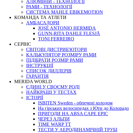
АЛЮМІНІЙ - ТЕХНОЛОГІЇ
РАМИ - ТЕХНОЛОГІЇ
СИСТЕМА MAHLE EBIKEMOTION
КОМАНДА ТА АТЛЕТИ
АМБАСАДОРИ
JOSÉ ANTONIO HERMIDA
GUNN-RITA DAHLE FLESJÅ
TONI FERREIRO
СЕРВІС
СВІТОВІ ДИСТРИБ'ЮТОРИ
КАЛЬКУЛЯТОР РОЗМIРУ РАМИ
ПІДІБРАТИ РОЗМІР РАМИ
IНСТРУКЦIЇ
СПИСОК ДИЛЛЕРІВ
ГАРАНТIЯ
MERIDA WORLD
ЄДИНI У СВОЄМУ РОДI
НАЙКРАЩІ У ТЕСТАХ
ІСТОРІЇ
ISBITEN Sweden - обпечені холодом
На гірських велосипедах з Юти до Колорадо
ПРИГОДИ НА ABSA CAPE EPIC
ЧЕРЕЗ АЛЬПИ
TIME WARP TT
ТЕСТИ У АЕРОДИНАМІЧНІЙ ТРУБІ