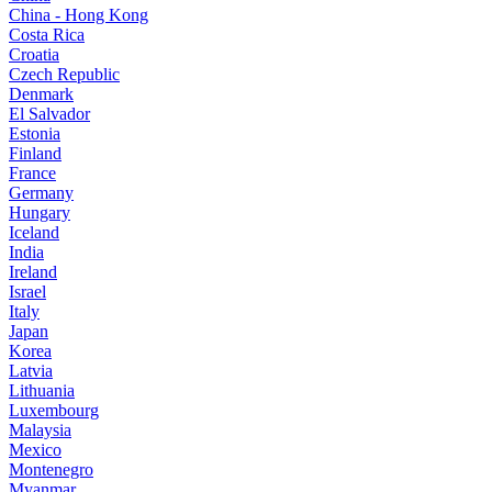
China - Hong Kong
Costa Rica
Croatia
Czech Republic
Denmark
El Salvador
Estonia
Finland
France
Germany
Hungary
Iceland
India
Ireland
Israel
Italy
Japan
Korea
Latvia
Lithuania
Luxembourg
Malaysia
Mexico
Montenegro
Myanmar