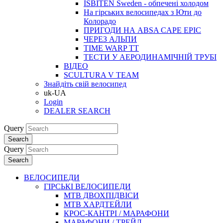
ISBITEN Sweden - обпечені холодом
На гірських велосипедах з Юти до
Колорадо
ПРИГОДИ НА ABSA CAPE EPIC
ЧЕРЕЗ АЛЬПИ
TIME WARP TT
ТЕСТИ У АЕРОДИНАМІЧНІЙ ТРУБІ
ВІДЕО
SCULTURA V TEAM
Знайдіть свій велосипед
uk-UA
Login
DEALER SEARCH
Query
Search
Query
Search
ВЕЛОСИПЕДИ
ГІРСЬКІ ВЕЛОСИПЕДИ
MTB ДВОХПIДВIСИ
MTB ХАРДТЕЙЛИ
КРОС-КАНТРI / МАРАФОНИ
МАРАФОНИ / ТРЕЙЛ