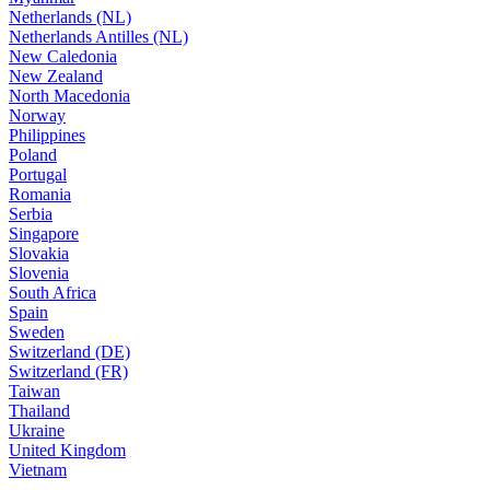
Netherlands (NL)
Netherlands Antilles (NL)
New Caledonia
New Zealand
North Macedonia
Norway
Philippines
Poland
Portugal
Romania
Serbia
Singapore
Slovakia
Slovenia
South Africa
Spain
Sweden
Switzerland (DE)
Switzerland (FR)
Taiwan
Thailand
Ukraine
United Kingdom
Vietnam