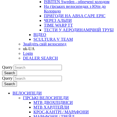
ISBITEN Sweden - обпечені холодом
На гірських велосипедах з Юти до
Колорадо
ПРИГОДИ НА ABSA CAPE EPIC
ЧЕРЕЗ АЛЬПИ
TIME WARP TT
ТЕСТИ У АЕРОДИНАМІЧНІЙ ТРУБІ
ВІДЕО
SCULTURA V TEAM
Знайдіть свій велосипед
uk-UA
Login
DEALER SEARCH
Query
Search
Query
Search
ВЕЛОСИПЕДИ
ГІРСЬКІ ВЕЛОСИПЕДИ
MTB ДВОХПIДВIСИ
MTB ХАРДТЕЙЛИ
КРОС-КАНТРI / МАРАФОНИ
МАРАФОНИ / ТРЕЙЛ