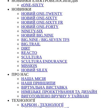
НОВИНКИ ЕЛЕКТРОВЕЛОСИПЕДІВ
eONE-SIXTY
НОВИНКИ
НОВИЙ ONE-TWENTY
НОВИЙ ONE-SIXTY
НОВИЙ ONE-SIXTY FR
НОВИЙ ONE-FORTY
NINETY-SIX
НОВИЙ BIG.NINE
BIG.NINE / BIG.SEVEN TFS
BIG.TRAIL
DIRT
REACTO
SCULTURA
SCULTURA ENDURANCE
MISSION
НОВИЙ SILEX
ПРО НАС
НАША МICIЯ
НАШI ПРИНЦИПИ
ВIРТУАЛЬНА ВИСТАВКА
НІМЕЦЬКЕ ПРОЕКТУВАННЯ ТА ДИЗАЙН
ВИГОТОВЛЕНО ВРУЧНУ У ТАЙВАНІ
ТЕХНОЛОГІЇ
КАРБОН - ТЕХНОЛОГІЇ