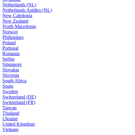
Netherlands (NL)
Netherlands Antilles (NL)
New Caledonia
New Zealand
North Macedonia
Norway
Philippines
Poland
Portugal
Romania
Serbia
Singapore
Slovakia
Slovenia
South Africa
Spain
Sweden
Switzerland (DE)
Switzerland (FR)
Taiwan
Thailand
Ukraine
United Kingdom
Vietnam