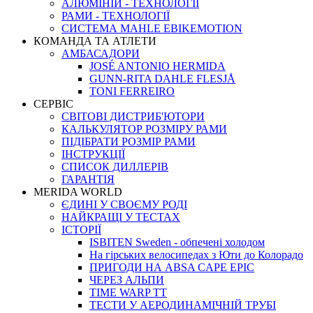
АЛЮМІНІЙ - ТЕХНОЛОГІЇ
РАМИ - ТЕХНОЛОГІЇ
СИСТЕМА MAHLE EBIKEMOTION
КОМАНДА ТА АТЛЕТИ
АМБАСАДОРИ
JOSÉ ANTONIO HERMIDA
GUNN-RITA DAHLE FLESJÅ
TONI FERREIRO
СЕРВІС
СВІТОВІ ДИСТРИБ'ЮТОРИ
КАЛЬКУЛЯТОР РОЗМIРУ РАМИ
ПІДІБРАТИ РОЗМІР РАМИ
IНСТРУКЦIЇ
СПИСОК ДИЛЛЕРІВ
ГАРАНТIЯ
MERIDA WORLD
ЄДИНI У СВОЄМУ РОДI
НАЙКРАЩІ У ТЕСТАХ
ІСТОРІЇ
ISBITEN Sweden - обпечені холодом
На гірських велосипедах з Юти до Колорадо
ПРИГОДИ НА ABSA CAPE EPIC
ЧЕРЕЗ АЛЬПИ
TIME WARP TT
ТЕСТИ У АЕРОДИНАМІЧНІЙ ТРУБІ