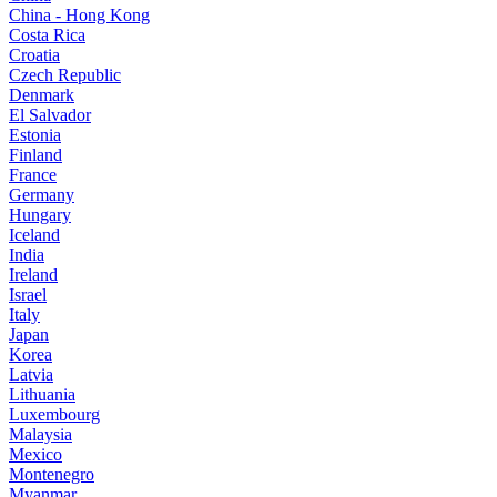
China - Hong Kong
Costa Rica
Croatia
Czech Republic
Denmark
El Salvador
Estonia
Finland
France
Germany
Hungary
Iceland
India
Ireland
Israel
Italy
Japan
Korea
Latvia
Lithuania
Luxembourg
Malaysia
Mexico
Montenegro
Myanmar