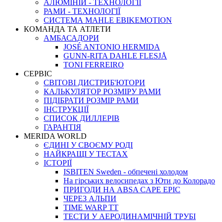
АЛЮМІНІЙ - ТЕХНОЛОГІЇ
РАМИ - ТЕХНОЛОГІЇ
СИСТЕМА MAHLE EBIKEMOTION
КОМАНДА ТА АТЛЕТИ
АМБАСАДОРИ
JOSÉ ANTONIO HERMIDA
GUNN-RITA DAHLE FLESJÅ
TONI FERREIRO
СЕРВІС
СВІТОВІ ДИСТРИБ'ЮТОРИ
КАЛЬКУЛЯТОР РОЗМIРУ РАМИ
ПІДІБРАТИ РОЗМІР РАМИ
IНСТРУКЦIЇ
СПИСОК ДИЛЛЕРІВ
ГАРАНТIЯ
MERIDA WORLD
ЄДИНI У СВОЄМУ РОДI
НАЙКРАЩІ У ТЕСТАХ
ІСТОРІЇ
ISBITEN Sweden - обпечені холодом
На гірських велосипедах з Юти до Колорадо
ПРИГОДИ НА ABSA CAPE EPIC
ЧЕРЕЗ АЛЬПИ
TIME WARP TT
ТЕСТИ У АЕРОДИНАМІЧНІЙ ТРУБІ