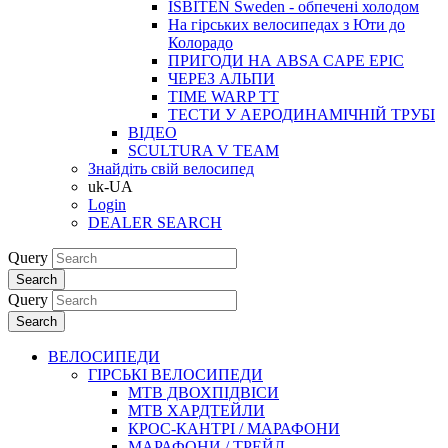
ISBITEN Sweden - обпечені холодом
На гірських велосипедах з Юти до
Колорадо
ПРИГОДИ НА ABSA CAPE EPIC
ЧЕРЕЗ АЛЬПИ
TIME WARP TT
ТЕСТИ У АЕРОДИНАМІЧНІЙ ТРУБІ
ВІДЕО
SCULTURA V TEAM
Знайдіть свій велосипед
uk-UA
Login
DEALER SEARCH
Query
Search
Query
Search
ВЕЛОСИПЕДИ
ГІРСЬКІ ВЕЛОСИПЕДИ
MTB ДВОХПIДВIСИ
MTB ХАРДТЕЙЛИ
КРОС-КАНТРI / МАРАФОНИ
МАРАФОНИ / ТРЕЙЛ