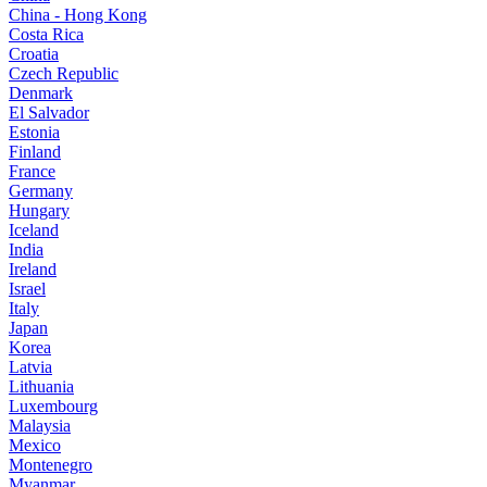
China - Hong Kong
Costa Rica
Croatia
Czech Republic
Denmark
El Salvador
Estonia
Finland
France
Germany
Hungary
Iceland
India
Ireland
Israel
Italy
Japan
Korea
Latvia
Lithuania
Luxembourg
Malaysia
Mexico
Montenegro
Myanmar