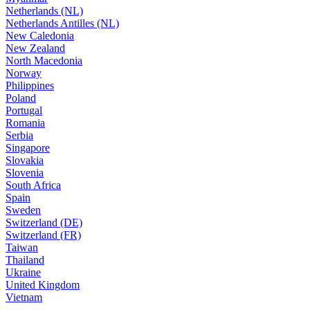
Netherlands (NL)
Netherlands Antilles (NL)
New Caledonia
New Zealand
North Macedonia
Norway
Philippines
Poland
Portugal
Romania
Serbia
Singapore
Slovakia
Slovenia
South Africa
Spain
Sweden
Switzerland (DE)
Switzerland (FR)
Taiwan
Thailand
Ukraine
United Kingdom
Vietnam