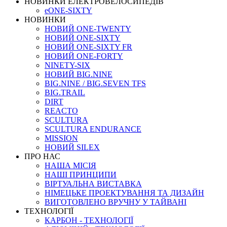
НОВИНКИ ЕЛЕКТРОВЕЛОСИПЕДІВ
eONE-SIXTY
НОВИНКИ
НОВИЙ ONE-TWENTY
НОВИЙ ONE-SIXTY
НОВИЙ ONE-SIXTY FR
НОВИЙ ONE-FORTY
NINETY-SIX
НОВИЙ BIG.NINE
BIG.NINE / BIG.SEVEN TFS
BIG.TRAIL
DIRT
REACTO
SCULTURA
SCULTURA ENDURANCE
MISSION
НОВИЙ SILEX
ПРО НАС
НАША МICIЯ
НАШI ПРИНЦИПИ
ВIРТУАЛЬНА ВИСТАВКА
НІМЕЦЬКЕ ПРОЕКТУВАННЯ ТА ДИЗАЙН
ВИГОТОВЛЕНО ВРУЧНУ У ТАЙВАНІ
ТЕХНОЛОГІЇ
КАРБОН - ТЕХНОЛОГІЇ