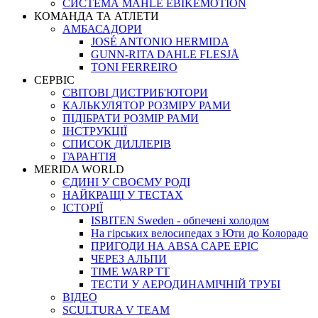
СИСТЕМА MAHLE EBIKEMOTION
КОМАНДА ТА АТЛЕТИ
АМБАСАДОРИ
JOSÉ ANTONIO HERMIDA
GUNN-RITA DAHLE FLESJÅ
TONI FERREIRO
СЕРВІС
СВІТОВІ ДИСТРИБ'ЮТОРИ
КАЛЬКУЛЯТОР РОЗМIРУ РАМИ
ПІДІБРАТИ РОЗМІР РАМИ
IНСТРУКЦIЇ
СПИСОК ДИЛЛЕРІВ
ГАРАНТIЯ
MERIDA WORLD
ЄДИНI У СВОЄМУ РОДI
НАЙКРАЩІ У ТЕСТАХ
ІСТОРІЇ
ISBITEN Sweden - обпечені холодом
На гірських велосипедах з Юти до Колорадо
ПРИГОДИ НА ABSA CAPE EPIC
ЧЕРЕЗ АЛЬПИ
TIME WARP TT
ТЕСТИ У АЕРОДИНАМІЧНІЙ ТРУБІ
ВІДЕО
SCULTURA V TEAM