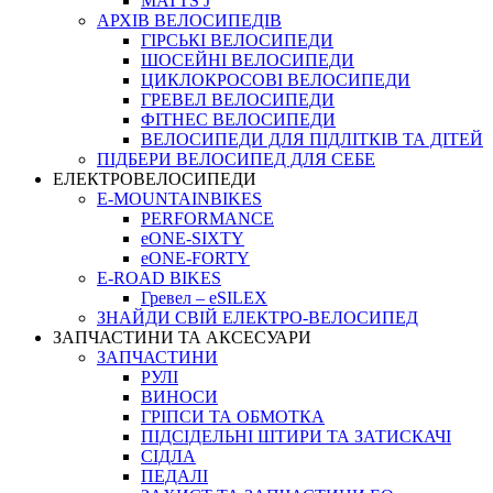
MATTS J
АРХIВ ВЕЛОСИПЕДIВ
ГІРСЬКІ ВЕЛОСИПЕДИ
ШОСЕЙНІ ВЕЛОСИПЕДИ
ЦИКЛОКРОСОВІ ВЕЛОСИПЕДИ
ГРЕВЕЛ ВЕЛОСИПЕДИ
ФІТНЕС ВЕЛОСИПЕДИ
ВЕЛОСИПЕДИ ДЛЯ ПІДЛІТКІВ ТА ДІТЕЙ
ПIДБЕРИ ВЕЛОСИПЕД ДЛЯ СЕБЕ
ЕЛЕКТРОВЕЛОСИПЕДИ
E-MOUNTAINBIKES
PERFORMANCE
eONE-SIXTY
eONE-FORTY
E-ROAD BIKES
Гревел – eSILEX
ЗНАЙДИ СВІЙ ЕЛЕКТРО-ВЕЛОСИПЕД
ЗАПЧАСТИНИ ТА АКСЕСУАРИ
ЗАПЧАСТИНИ
РУЛІ
ВИНОСИ
ГРІПСИ ТА ОБМОТКА
ПІДСІДЕЛЬНІ ШТИРИ ТА ЗАТИСКАЧІ
СІДЛА
ПЕДАЛІ