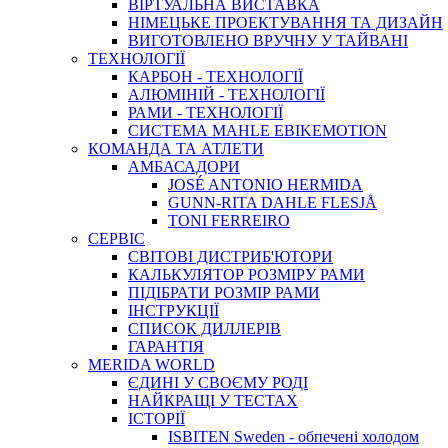
ВIРТУАЛЬНА ВИСТАВКА
НІМЕЦЬКЕ ПРОЕКТУВАННЯ ТА ДИЗАЙН
ВИГОТОВЛЕНО ВРУЧНУ У ТАЙВАНІ
ТЕХНОЛОГІЇ
КАРБОН - ТЕХНОЛОГІЇ
АЛЮМІНІЙ - ТЕХНОЛОГІЇ
РАМИ - ТЕХНОЛОГІЇ
СИСТЕМА MAHLE EBIKEMOTION
КОМАНДА ТА АТЛЕТИ
АМБАСАДОРИ
JOSÉ ANTONIO HERMIDA
GUNN-RITA DAHLE FLESJÅ
TONI FERREIRO
СЕРВІС
СВІТОВІ ДИСТРИБ'ЮТОРИ
КАЛЬКУЛЯТОР РОЗМIРУ РАМИ
ПІДІБРАТИ РОЗМІР РАМИ
IНСТРУКЦIЇ
СПИСОК ДИЛЛЕРІВ
ГАРАНТIЯ
MERIDA WORLD
ЄДИНI У СВОЄМУ РОДI
НАЙКРАЩІ У ТЕСТАХ
ІСТОРІЇ
ISBITEN Sweden - обпечені холодом