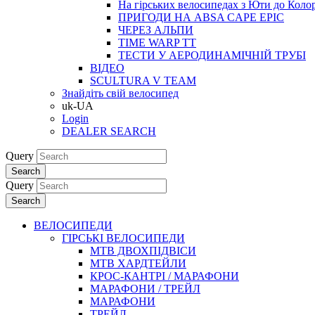
На гірських велосипедах з Юти до Коло
ПРИГОДИ НА ABSA CAPE EPIC
ЧЕРЕЗ АЛЬПИ
TIME WARP TT
ТЕСТИ У АЕРОДИНАМІЧНІЙ ТРУБІ
ВІДЕО
SCULTURA V TEAM
Знайдіть свій велосипед
uk-UA
Login
DEALER SEARCH
Query
Search
Query
Search
ВЕЛОСИПЕДИ
ГІРСЬКІ ВЕЛОСИПЕДИ
MTB ДВОХПIДВIСИ
MTB ХАРДТЕЙЛИ
КРОС-КАНТРI / МАРАФОНИ
МАРАФОНИ / ТРЕЙЛ
МАРАФОНИ
ТРЕЙЛ