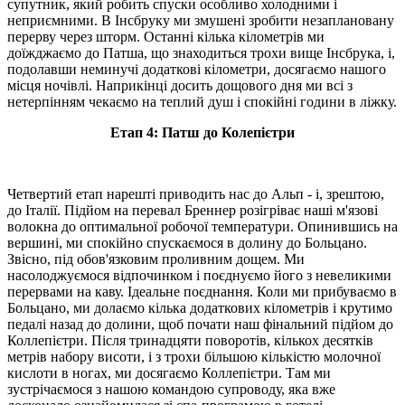
супутник, який робить спуски особливо холодними і
неприємними. В Інсбруку ми змушені зробити незаплановану
перерву через шторм. Останні кілька кілометрів ми
доїжджаємо до Патша, що знаходиться трохи вище Інсбрука, і,
подолавши неминучі додаткові кілометри, досягаємо нашого
місця ночівлі. Наприкінці досить дощового дня ми всі з
нетерпінням чекаємо на теплий душ і спокійні години в ліжку.
Етап 4: Патш до Колепієтри
Четвертий етап нарешті приводить нас до Альп - і, зрештою,
до Італії. Підйом на перевал Бреннер розігріває наші м'язові
волокна до оптимальної робочої температури. Опинившись на
вершині, ми спокійно спускаємося в долину до Больцано.
Звісно, під обов'язковим проливним дощем. Ми
насолоджуємося відпочинком і поєднуємо його з невеликими
перервами на каву. Ідеальне поєднання. Коли ми прибуваємо в
Больцано, ми долаємо кілька додаткових кілометрів і крутимо
педалі назад до долини, щоб почати наш фінальний підйом до
Коллепієтри. Після тринадцяти поворотів, кількох десятків
метрів набору висоти, і з трохи більшою кількістю молочної
кислоти в ногах, ми досягаємо Коллепієтри. Там ми
зустрічаємося з нашою командою супроводу, яка вже