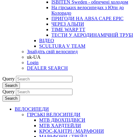
ISBITEN Sweden - обпечені холодом
На гірських велосипедах з Юти до
Колорадо
ПРИГОДИ НА ABSA CAPE EPIC
ЧЕРЕЗ АЛЬПИ
TIME WARP TT
ТЕСТИ У АЕРОДИНАМІЧНІЙ ТРУБІ
ВІДЕО
SCULTURA V TEAM
Знайдіть свій велосипед
uk-UA
Login
DEALER SEARCH
Query
Search
Query
Search
ВЕЛОСИПЕДИ
ГІРСЬКІ ВЕЛОСИПЕДИ
MTB ДВОХПIДВIСИ
MTB ХАРДТЕЙЛИ
КРОС-КАНТРI / МАРАФОНИ
МАРАФОНИ / ТРЕЙЛ