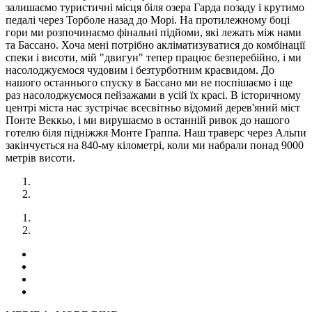
залишаємо туристичні місця біля озера Гарда позаду і крутимо
педалі через Торболе назад до Морі. На протилежному боці
гори ми розпочинаємо фінальні підйоми, які лежать між нами
та Бассано. Хоча мені потрібно акліматизуватися до комбінації
спеки і висоти, мій "двигун" тепер працює безперебійно, і ми
насолоджуємося чудовим і безтурботним краєвидом. До
нашого останнього спуску в Бассано ми не поспішаємо і ще
раз насолоджуємося пейзажами в усій їх красі. В історичному
центрі міста нас зустрічає всесвітньо відомий дерев'яний міст
Понте Веккьо, і ми вирушаємо в останній ривок до нашого
готелю біля підніжжя Монте Граппа. Наш траверс через Альпи
закінчується на 840-му кілометрі, коли ми набрали понад 9000
метрів висоти.