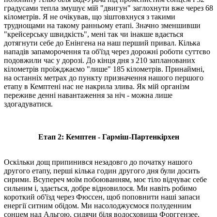
градусами тепла змушує мій "двигун" заглохнути вже через 68
кілометрів. Я не очікував, що зіштовхнуся з такими
труднощами на такому ранньому етапі. Значно зменшивши
"крейсерську швидкість", мені так чи інакше вдається
дотягнути себе до Енінгена на наш перший привал. Кілька
нападів запаморочення та об'їзд через дорожні роботи суттєво
подовжили час у дорозі. До кінця дня з 210 запланованих
кілометрів проїжджаємо "лише" 185 кілометрів. Принаймні,
на останніх метрах до пункту призначення нашого першого
етапу в Кемптені нас не накрила злива. Як мій організм
переживе денні навантаження за ніч - можна лише
здогадуватися.
Етап 2: Кемптен - Гарміш-Партенкірхен
Оскільки дощ припинився незадовго до початку нашого
другого етапу, перші кілька годин другого дня були досить
сирими. Всупереч моїм побоюванням, моє тіло відчуває себе
сильним і, здається, добре відновилося. Ми навіть робимо
короткий об'їзд через Фюссен, щоб поповнити наші запаси
енергії ситним обідом. Ми насолоджуємося полуденним
сонцем над Альгою, сидячи біля водосховища Форггензее,