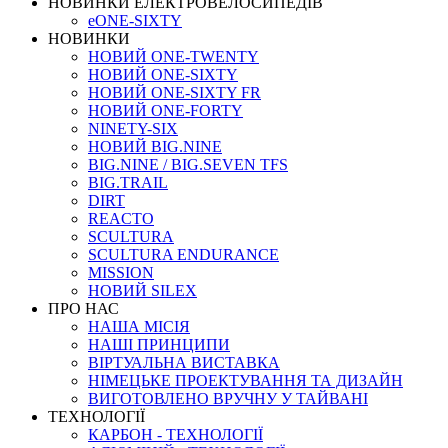
НОВИНКИ ЕЛЕКТРОВЕЛОСИПЕДІВ
eONE-SIXTY
НОВИНКИ
НОВИЙ ONE-TWENTY
НОВИЙ ONE-SIXTY
НОВИЙ ONE-SIXTY FR
НОВИЙ ONE-FORTY
NINETY-SIX
НОВИЙ BIG.NINE
BIG.NINE / BIG.SEVEN TFS
BIG.TRAIL
DIRT
REACTO
SCULTURA
SCULTURA ENDURANCE
MISSION
НОВИЙ SILEX
ПРО НАС
НАША МICIЯ
НАШI ПРИНЦИПИ
ВIРТУАЛЬНА ВИСТАВКА
НІМЕЦЬКЕ ПРОЕКТУВАННЯ ТА ДИЗАЙН
ВИГОТОВЛЕНО ВРУЧНУ У ТАЙВАНІ
ТЕХНОЛОГІЇ
КАРБОН - ТЕХНОЛОГІЇ