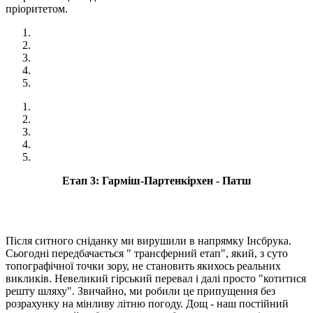
пріоритетом.
Етап 3: Гарміш-Партенкірхен - Патш
Після ситного сніданку ми вирушили в напрямку Інсбрука.
Сьогодні передбачається " трансферний етап", який, з суто
топографічної точки зору, не становить якихось реальних
викликів. Невеликий гірський перевал і далі просто "котитися
решту шляху". Звичайно, ми робили це припущення без
розрахунку на мінливу літню погоду. Дощ - наш постійний