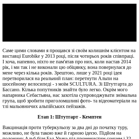
ЗА ЧАШКОЮ ЕСПРЕСО
ДО ІТАЛІЇ
ЧЕРЕЗ АЛЬПИ
Саме цими словами я прощався зі своїм колишнім клієнтом на
виставці Eurobike у 2013 році, після чотирьох років співпраці.
І хоча, напевно, ніхто не пам'ятав про них, коли настав 2014
рік, і ми так і не виконали цю обіцянку, вона повернулася до
мене через кілька років. Зрештою, лише у 2021 році ідея
перетворилася на реальний план: перетнути Альпи на
шосейному велосипеді - з моїм SCULTURA. Зі Штутгарта до
Бассано. Кілька попутників знайти було легко. Окрім мого
напарника Себастьяна, нас захотіла супроводжувати знімальна
група, щоб зробити приголомшливі фото- та відеоматеріали на
тлі мальовничих альпійських пейзажів.
Етап 1: Штутгарт - Кемптен
Вакцинація проти туберкульозу за два дні до початку туру,
можливо, не була такою вже й гарною ідеєю. Підйом на
полонину Альб біля Бад-Урача під променистим сонцем і 32