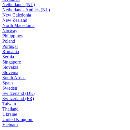
Netherlands (NL)
Netherlands Antilles (NL)
New Caledonia
New Zealand
North Macedonia
Norway
Philippines
Poland
Portugal
Romania
Serbia
Singapore
Slovakia
Slovenia
South Africa
Spain
Sweden
Switzerland (DE)
Switzerland (FR)
Taiwan
Thailand
Ukraine
United Kingdom
Vietnam