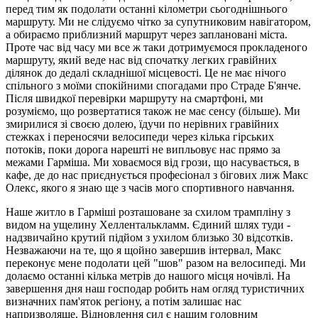
перед тим як подолати останні кілометри сьогоднішнього
маршруту. Ми не слідуємо чітко за супутниковим навігатором,
а обираємо приблизний маршрут через заплановані міста.
Проте час від часу ми все ж таки дотримуємося прокладеного
маршруту, який веде нас від спочатку легких гравійних
ділянок до дедалі складнішої місцевості. Це не має нічого
спільного з моїми спокійними спогадами про Страде Б'янче.
Після швидкої перевірки маршруту на смартфоні, ми
розуміємо, що розвертатися також не має сенсу (більше). Ми
змирилися зі своєю долею, їдучи по нерівних гравійних
стежках і переносячи велосипеди через кілька гірських
потоків, поки дорога нарешті не випльовує нас прямо за
межами Гарміша. Ми ховаємося від грози, що насувається, в
кафе, де до нас приєднується професіонал з бігових лиж Макс
Олекс, якого я знаю ще з часів мого спортивного навчання.
Наше житло в Гарміші розташоване за схилом трампліну з
видом на ущелину Хелленталькламм. Єдиний шлях туди -
надзвичайно крутий підйом з ухилом близько 30 відсотків.
Незважаючи на те, що я щойно завершив інтервал, Макс
переконує мене подолати цей "шов" разом на велосипеді. Ми
долаємо останні кілька метрів до нашого місця ночівлі. На
завершення дня наш господар робить нам огляд туристичних
визначних пам'яток регіону, а потім залишає нас
напризволяще. Відновлення сил є нашим головним