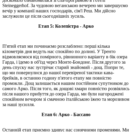
досконало ознайомилася зі спа-програмою в готелі
Steineggerhof. За чудовою веганською вечерею ми завершуємо
вечір у компанії наших господарів, сім'ї Реш. Ми дійсно
заслужили це після сьогоднішніх зусиль.
Етап 5: Колепієтра - Арко
П'ятий етап ми починаємо розслаблено: перші кілька
кілометрів дня ведуть нас спокійно по долині. У Тренто
відмовляємося від помірного, рівнинного варіанту в бік озера
Гарда, і їдемо в об'їзд через Монте-Бондоне. Після другого за
день спуску нас зустрічає старий знайомий - дощ. Попри те,
що ми повернулися до нашої перевіреної тактики кава-
брейків, в останню годину п'ятого етапу ми повністю
промокли. Дощ залишається нашим постійним супутником до
самого Арко. Після того, як дощові хмари повністю розвіялись
після нашого прибуття до озера Гарда, ми були нагороджені
спокійним вечором зі смачною італійською їжею та морозивом
за наші зусилля.
Етап 6: Арко - Бассано
Останній етап приємно здивує нас сонячними променями. Ми