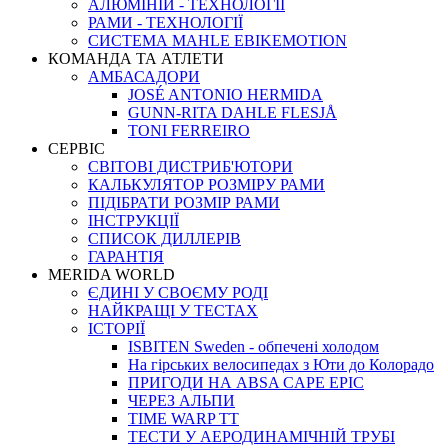
АЛЮМІНІЙ - ТЕХНОЛОГІЇ
РАМИ - ТЕХНОЛОГІЇ
СИСТЕМА MAHLE EBIKEMOTION
КОМАНДА ТА АТЛЕТИ
АМБАСАДОРИ
JOSÉ ANTONIO HERMIDA
GUNN-RITA DAHLE FLESJÅ
TONI FERREIRO
СЕРВІС
СВІТОВІ ДИСТРИБ'ЮТОРИ
КАЛЬКУЛЯТОР РОЗМIРУ РАМИ
ПІДІБРАТИ РОЗМІР РАМИ
IНСТРУКЦIЇ
СПИСОК ДИЛЛЕРІВ
ГАРАНТIЯ
MERIDA WORLD
ЄДИНI У СВОЄМУ РОДI
НАЙКРАЩІ У ТЕСТАХ
ІСТОРІЇ
ISBITEN Sweden - обпечені холодом
На гірських велосипедах з Юти до Колорадо
ПРИГОДИ НА ABSA CAPE EPIC
ЧЕРЕЗ АЛЬПИ
TIME WARP TT
ТЕСТИ У АЕРОДИНАМІЧНІЙ ТРУБІ