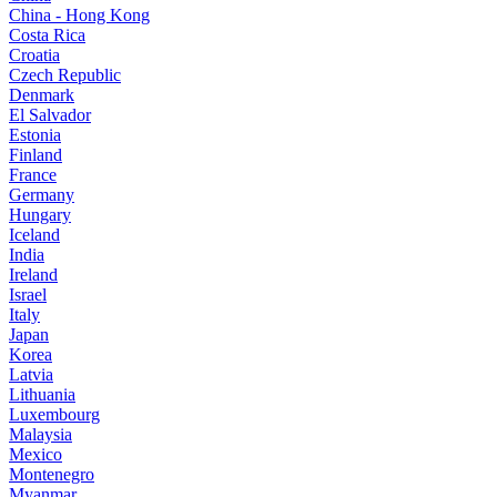
China - Hong Kong
Costa Rica
Croatia
Czech Republic
Denmark
El Salvador
Estonia
Finland
France
Germany
Hungary
Iceland
India
Ireland
Israel
Italy
Japan
Korea
Latvia
Lithuania
Luxembourg
Malaysia
Mexico
Montenegro
Myanmar