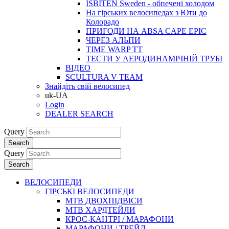
ISBITEN Sweden - обпечені холодом
На гірських велосипедах з Юти до
Колорадо
ПРИГОДИ НА ABSA CAPE EPIC
ЧЕРЕЗ АЛЬПИ
TIME WARP TT
ТЕСТИ У АЕРОДИНАМІЧНІЙ ТРУБІ
ВІДЕО
SCULTURA V TEAM
Знайдіть свій велосипед
uk-UA
Login
DEALER SEARCH
Query
Search
Query
Search
ВЕЛОСИПЕДИ
ГІРСЬКІ ВЕЛОСИПЕДИ
MTB ДВОХПIДВIСИ
MTB ХАРДТЕЙЛИ
КРОС-КАНТРI / МАРАФОНИ
МАРАФОНИ / ТРЕЙЛ