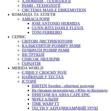
АЛЮМІНІЙ - ТЕХНОЛОГІЇ
РАМИ - ТЕХНОЛОГІЇ
СИСТЕМА MAHLE EBIKEMOTION
КОМАНДА ТА АТЛЕТИ
АМБАСАДОРИ
JOSÉ ANTONIO HERMIDA
GUNN-RITA DAHLE FLESJÅ
TONI FERREIRO
СЕРВІС
СВІТОВІ ДИСТРИБ'ЮТОРИ
КАЛЬКУЛЯТОР РОЗМIРУ РАМИ
ПІДІБРАТИ РОЗМІР РАМИ
IНСТРУКЦIЇ
СПИСОК ДИЛЛЕРІВ
ГАРАНТIЯ
MERIDA WORLD
ЄДИНI У СВОЄМУ РОДI
НАЙКРАЩІ У ТЕСТАХ
ІСТОРІЇ
ISBITEN Sweden - обпечені холодом
На гірських велосипедах з Юти до Колорадо
ПРИГОДИ НА ABSA CAPE EPIC
ЧЕРЕЗ АЛЬПИ
TIME WARP TT
ТЕСТИ У АЕРОДИНАМІЧНІЙ ТРУБІ