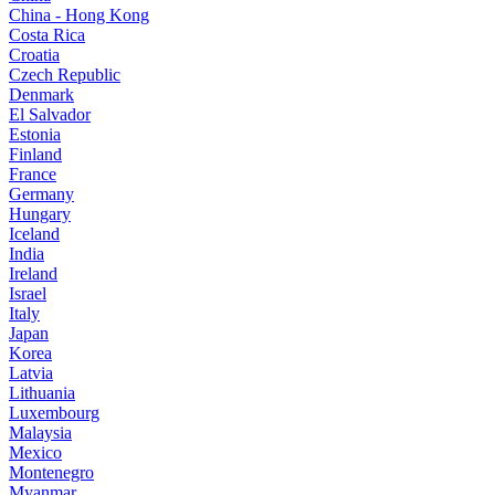
China - Hong Kong
Costa Rica
Croatia
Czech Republic
Denmark
El Salvador
Estonia
Finland
France
Germany
Hungary
Iceland
India
Ireland
Israel
Italy
Japan
Korea
Latvia
Lithuania
Luxembourg
Malaysia
Mexico
Montenegro
Myanmar