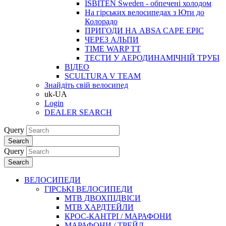
ISBITEN Sweden - обпечені холодом
На гірських велосипедах з Юти до
Колорадо
ПРИГОДИ НА ABSA CAPE EPIC
ЧЕРЕЗ АЛЬПИ
TIME WARP TT
ТЕСТИ У АЕРОДИНАМІЧНІЙ ТРУБІ
ВІДЕО
SCULTURA V TEAM
Знайдіть свій велосипед
uk-UA
Login
DEALER SEARCH
Query
Search
Query
Search
ВЕЛОСИПЕДИ
ГІРСЬКІ ВЕЛОСИПЕДИ
MTB ДВОХПIДВIСИ
MTB ХАРДТЕЙЛИ
КРОС-КАНТРI / МАРАФОНИ
МАРАФОНИ / ТРЕЙЛ