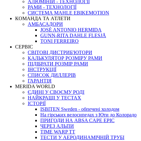
АЛЮМІНІЙ - ТЕХНОЛОГІЇ
РАМИ - ТЕХНОЛОГІЇ
СИСТЕМА MAHLE EBIKEMOTION
КОМАНДА ТА АТЛЕТИ
АМБАСАДОРИ
JOSÉ ANTONIO HERMIDA
GUNN-RITA DAHLE FLESJÅ
TONI FERREIRO
СЕРВІС
СВІТОВІ ДИСТРИБ'ЮТОРИ
КАЛЬКУЛЯТОР РОЗМIРУ РАМИ
ПІДІБРАТИ РОЗМІР РАМИ
IНСТРУКЦIЇ
СПИСОК ДИЛЛЕРІВ
ГАРАНТIЯ
MERIDA WORLD
ЄДИНI У СВОЄМУ РОДI
НАЙКРАЩІ У ТЕСТАХ
ІСТОРІЇ
ISBITEN Sweden - обпечені холодом
На гірських велосипедах з Юти до Колорадо
ПРИГОДИ НА ABSA CAPE EPIC
ЧЕРЕЗ АЛЬПИ
TIME WARP TT
ТЕСТИ У АЕРОДИНАМІЧНІЙ ТРУБІ