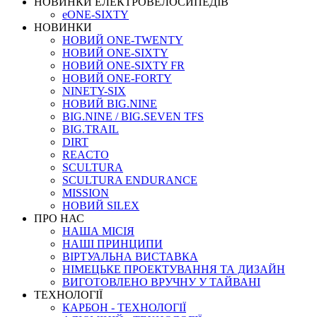
НОВИНКИ ЕЛЕКТРОВЕЛОСИПЕДІВ
eONE-SIXTY
НОВИНКИ
НОВИЙ ONE-TWENTY
НОВИЙ ONE-SIXTY
НОВИЙ ONE-SIXTY FR
НОВИЙ ONE-FORTY
NINETY-SIX
НОВИЙ BIG.NINE
BIG.NINE / BIG.SEVEN TFS
BIG.TRAIL
DIRT
REACTO
SCULTURA
SCULTURA ENDURANCE
MISSION
НОВИЙ SILEX
ПРО НАС
НАША МICIЯ
НАШI ПРИНЦИПИ
ВIРТУАЛЬНА ВИСТАВКА
НІМЕЦЬКЕ ПРОЕКТУВАННЯ ТА ДИЗАЙН
ВИГОТОВЛЕНО ВРУЧНУ У ТАЙВАНІ
ТЕХНОЛОГІЇ
КАРБОН - ТЕХНОЛОГІЇ