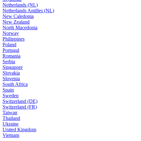
Netherlands (NL)
Netherlands Antilles (NL)
New Caledonia
New Zealand
North Macedonia
Norway
Philippines
Poland
Portugal
Romania
Serbia
Singapore
Slovakia
Slovenia
South Africa
Spain
Sweden
Switzerland (DE)
Switzerland (FR)
Taiwan
Thailand
Ukraine
United Kingdom
Vietnam