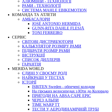
АЛЮМІНІЙ - ТЕХНОЛОГІЇ
РАМИ - ТЕХНОЛОГІЇ
СИСТЕМА MAHLE EBIKEMOTION
КОМАНДА ТА АТЛЕТИ
АМБАСАДОРИ
JOSÉ ANTONIO HERMIDA
GUNN-RITA DAHLE FLESJÅ
TONI FERREIRO
СЕРВІС
СВІТОВІ ДИСТРИБ'ЮТОРИ
КАЛЬКУЛЯТОР РОЗМIРУ РАМИ
ПІДІБРАТИ РОЗМІР РАМИ
IНСТРУКЦIЇ
СПИСОК ДИЛЛЕРІВ
ГАРАНТIЯ
MERIDA WORLD
ЄДИНI У СВОЄМУ РОДI
НАЙКРАЩІ У ТЕСТАХ
ІСТОРІЇ
ISBITEN Sweden - обпечені холодом
На гірських велосипедах з Юти до Колорадо
ПРИГОДИ НА ABSA CAPE EPIC
ЧЕРЕЗ АЛЬПИ
TIME WARP TT
ТЕСТИ У АЕРОДИНАМІЧНІЙ ТРУБІ