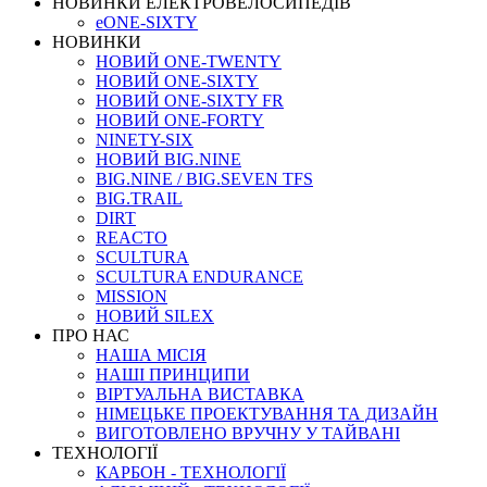
НОВИНКИ ЕЛЕКТРОВЕЛОСИПЕДІВ
eONE-SIXTY
НОВИНКИ
НОВИЙ ONE-TWENTY
НОВИЙ ONE-SIXTY
НОВИЙ ONE-SIXTY FR
НОВИЙ ONE-FORTY
NINETY-SIX
НОВИЙ BIG.NINE
BIG.NINE / BIG.SEVEN TFS
BIG.TRAIL
DIRT
REACTO
SCULTURA
SCULTURA ENDURANCE
MISSION
НОВИЙ SILEX
ПРО НАС
НАША МICIЯ
НАШI ПРИНЦИПИ
ВIРТУАЛЬНА ВИСТАВКА
НІМЕЦЬКЕ ПРОЕКТУВАННЯ ТА ДИЗАЙН
ВИГОТОВЛЕНО ВРУЧНУ У ТАЙВАНІ
ТЕХНОЛОГІЇ
КАРБОН - ТЕХНОЛОГІЇ