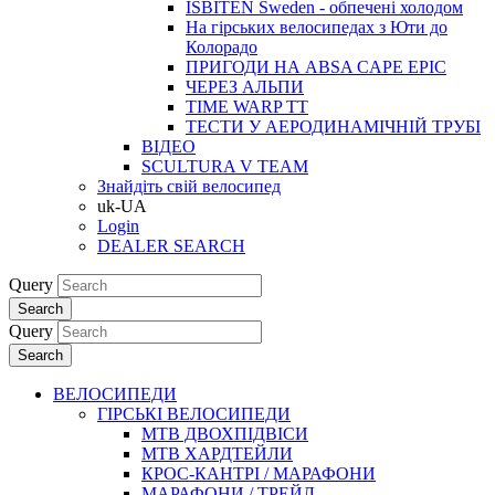
ISBITEN Sweden - обпечені холодом
На гірських велосипедах з Юти до
Колорадо
ПРИГОДИ НА ABSA CAPE EPIC
ЧЕРЕЗ АЛЬПИ
TIME WARP TT
ТЕСТИ У АЕРОДИНАМІЧНІЙ ТРУБІ
ВІДЕО
SCULTURA V TEAM
Знайдіть свій велосипед
uk-UA
Login
DEALER SEARCH
Query
Search
Query
Search
ВЕЛОСИПЕДИ
ГІРСЬКІ ВЕЛОСИПЕДИ
MTB ДВОХПIДВIСИ
MTB ХАРДТЕЙЛИ
КРОС-КАНТРI / МАРАФОНИ
МАРАФОНИ / ТРЕЙЛ