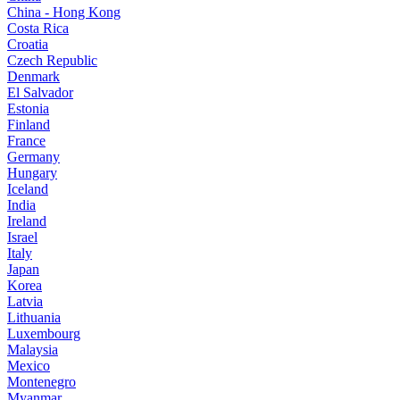
China - Hong Kong
Costa Rica
Croatia
Czech Republic
Denmark
El Salvador
Estonia
Finland
France
Germany
Hungary
Iceland
India
Ireland
Israel
Italy
Japan
Korea
Latvia
Lithuania
Luxembourg
Malaysia
Mexico
Montenegro
Myanmar