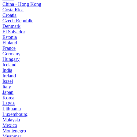
China - Hong Kong
Costa Rica
Croatia
Czech Republic
Denmark
El Salvador
Estonia
Finland
France
Germany
Hungary
Iceland
India
Ireland
Israel
Italy
Japan
Korea
Latvia
Lithuania
Luxembourg
Malaysia
Mexico
Montenegro
Myanmar