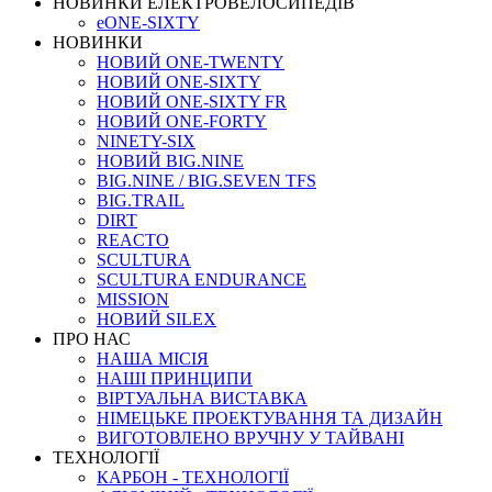
НОВИНКИ ЕЛЕКТРОВЕЛОСИПЕДІВ
eONE-SIXTY
НОВИНКИ
НОВИЙ ONE-TWENTY
НОВИЙ ONE-SIXTY
НОВИЙ ONE-SIXTY FR
НОВИЙ ONE-FORTY
NINETY-SIX
НОВИЙ BIG.NINE
BIG.NINE / BIG.SEVEN TFS
BIG.TRAIL
DIRT
REACTO
SCULTURA
SCULTURA ENDURANCE
MISSION
НОВИЙ SILEX
ПРО НАС
НАША МICIЯ
НАШI ПРИНЦИПИ
ВIРТУАЛЬНА ВИСТАВКА
НІМЕЦЬКЕ ПРОЕКТУВАННЯ ТА ДИЗАЙН
ВИГОТОВЛЕНО ВРУЧНУ У ТАЙВАНІ
ТЕХНОЛОГІЇ
КАРБОН - ТЕХНОЛОГІЇ