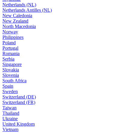
Netherlands (NL)
Netherlands Antilles (NL)
New Caledonia
New Zealand
North Macedonia
Norway
Philippines
Poland
Portugal
Romania
Serbia
Singapore
Slovakia
Slovenia
South Africa
Spain
Sweden
Switzerland (DE)
Switzerland (FR)
Taiwan
Thailand
Ukraine
United Kingdom
Vietnam