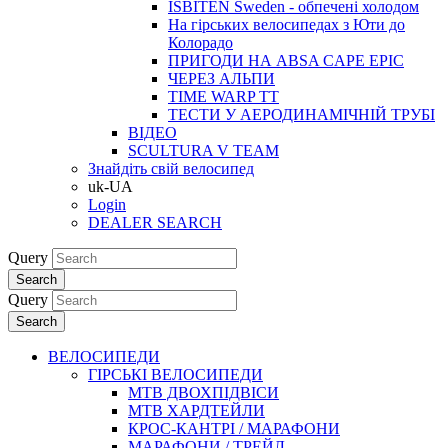
ISBITEN Sweden - обпечені холодом
На гірських велосипедах з Юти до
Колорадо
ПРИГОДИ НА ABSA CAPE EPIC
ЧЕРЕЗ АЛЬПИ
TIME WARP TT
ТЕСТИ У АЕРОДИНАМІЧНІЙ ТРУБІ
ВІДЕО
SCULTURA V TEAM
Знайдіть свій велосипед
uk-UA
Login
DEALER SEARCH
Query
Search
Query
Search
ВЕЛОСИПЕДИ
ГІРСЬКІ ВЕЛОСИПЕДИ
MTB ДВОХПIДВIСИ
MTB ХАРДТЕЙЛИ
КРОС-КАНТРI / МАРАФОНИ
МАРАФОНИ / ТРЕЙЛ