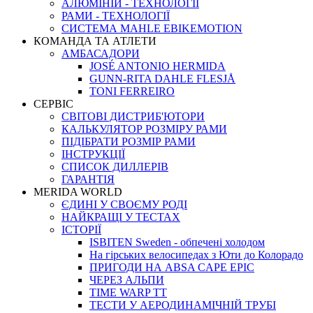
АЛЮМІНІЙ - ТЕХНОЛОГІЇ
РАМИ - ТЕХНОЛОГІЇ
СИСТЕМА MAHLE EBIKEMOTION
КОМАНДА ТА АТЛЕТИ
АМБАСАДОРИ
JOSÉ ANTONIO HERMIDA
GUNN-RITA DAHLE FLESJÅ
TONI FERREIRO
СЕРВІС
СВІТОВІ ДИСТРИБ'ЮТОРИ
КАЛЬКУЛЯТОР РОЗМIРУ РАМИ
ПІДІБРАТИ РОЗМІР РАМИ
IНСТРУКЦIЇ
СПИСОК ДИЛЛЕРІВ
ГАРАНТIЯ
MERIDA WORLD
ЄДИНI У СВОЄМУ РОДI
НАЙКРАЩІ У ТЕСТАХ
ІСТОРІЇ
ISBITEN Sweden - обпечені холодом
На гірських велосипедах з Юти до Колорадо
ПРИГОДИ НА ABSA CAPE EPIC
ЧЕРЕЗ АЛЬПИ
TIME WARP TT
ТЕСТИ У АЕРОДИНАМІЧНІЙ ТРУБІ