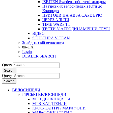
ISBITEN Sweden - обпечені холодом
На гірських велосипедах з Юти до
Колорадо
ПРИГОДИ НА ABSA CAPE EPIC
ЧЕРЕЗ АЛЬПИ
TIME WARP TT
ТЕСТИ У АЕРОДИНАМІЧНІЙ ТРУБІ
ВІДЕО
SCULTURA V TEAM
Знайдіть свій велосипед
uk-UA
Login
DEALER SEARCH
Query
Search
Query
Search
ВЕЛОСИПЕДИ
ГІРСЬКІ ВЕЛОСИПЕДИ
MTB ДВОХПIДВIСИ
MTB ХАРДТЕЙЛИ
КРОС-КАНТРI / МАРАФОНИ
МАРАФОНИ / ТРЕЙЛ