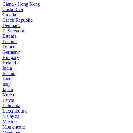
China - Hong Kong
Costa Rica
Croatia
Czech Republic
Denmark
El Salvador
Estonia
Finland
France
Germany
Hungary
Iceland
India
Ireland
Israel
Italy
Japan
Korea
Latvia
Lithuania
Luxembourg
Malaysia
Mexico
Montenegro
Myanmar