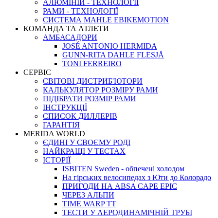
АЛЮМІНІЙ - ТЕХНОЛОГІЇ
РАМИ - ТЕХНОЛОГІЇ
СИСТЕМА MAHLE EBIKEMOTION
КОМАНДА ТА АТЛЕТИ
АМБАСАДОРИ
JOSÉ ANTONIO HERMIDA
GUNN-RITA DAHLE FLESJÅ
TONI FERREIRO
СЕРВІС
СВІТОВІ ДИСТРИБ'ЮТОРИ
КАЛЬКУЛЯТОР РОЗМIРУ РАМИ
ПІДІБРАТИ РОЗМІР РАМИ
IНСТРУКЦIЇ
СПИСОК ДИЛЛЕРІВ
ГАРАНТIЯ
MERIDA WORLD
ЄДИНI У СВОЄМУ РОДI
НАЙКРАЩІ У ТЕСТАХ
ІСТОРІЇ
ISBITEN Sweden - обпечені холодом
На гірських велосипедах з Юти до Колорадо
ПРИГОДИ НА ABSA CAPE EPIC
ЧЕРЕЗ АЛЬПИ
TIME WARP TT
ТЕСТИ У АЕРОДИНАМІЧНІЙ ТРУБІ