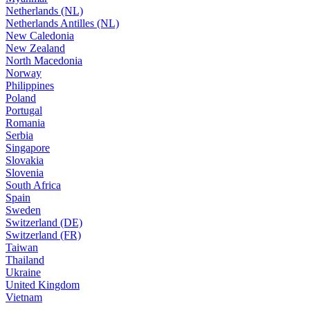
Netherlands (NL)
Netherlands Antilles (NL)
New Caledonia
New Zealand
North Macedonia
Norway
Philippines
Poland
Portugal
Romania
Serbia
Singapore
Slovakia
Slovenia
South Africa
Spain
Sweden
Switzerland (DE)
Switzerland (FR)
Taiwan
Thailand
Ukraine
United Kingdom
Vietnam