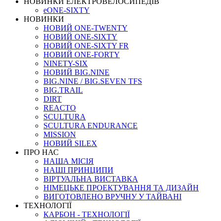
НОВИНКИ ЕЛЕКТРОВЕЛОСИПЕДІВ
eONE-SIXTY
НОВИНКИ
НОВИЙ ONE-TWENTY
НОВИЙ ONE-SIXTY
НОВИЙ ONE-SIXTY FR
НОВИЙ ONE-FORTY
NINETY-SIX
НОВИЙ BIG.NINE
BIG.NINE / BIG.SEVEN TFS
BIG.TRAIL
DIRT
REACTO
SCULTURA
SCULTURA ENDURANCE
MISSION
НОВИЙ SILEX
ПРО НАС
НАША МICIЯ
НАШI ПРИНЦИПИ
ВIРТУАЛЬНА ВИСТАВКА
НІМЕЦЬКЕ ПРОЕКТУВАННЯ ТА ДИЗАЙН
ВИГОТОВЛЕНО ВРУЧНУ У ТАЙВАНІ
ТЕХНОЛОГІЇ
КАРБОН - ТЕХНОЛОГІЇ