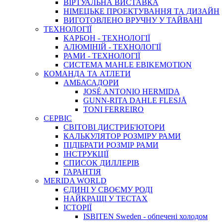
ВIРТУАЛЬНА ВИСТАВКА
НІМЕЦЬКЕ ПРОЕКТУВАННЯ ТА ДИЗАЙН
ВИГОТОВЛЕНО ВРУЧНУ У ТАЙВАНІ
ТЕХНОЛОГІЇ
КАРБОН - ТЕХНОЛОГІЇ
АЛЮМІНІЙ - ТЕХНОЛОГІЇ
РАМИ - ТЕХНОЛОГІЇ
СИСТЕМА MAHLE EBIKEMOTION
КОМАНДА ТА АТЛЕТИ
АМБАСАДОРИ
JOSÉ ANTONIO HERMIDA
GUNN-RITA DAHLE FLESJÅ
TONI FERREIRO
СЕРВІС
СВІТОВІ ДИСТРИБ'ЮТОРИ
КАЛЬКУЛЯТОР РОЗМIРУ РАМИ
ПІДІБРАТИ РОЗМІР РАМИ
IНСТРУКЦIЇ
СПИСОК ДИЛЛЕРІВ
ГАРАНТIЯ
MERIDA WORLD
ЄДИНI У СВОЄМУ РОДI
НАЙКРАЩІ У ТЕСТАХ
ІСТОРІЇ
ISBITEN Sweden - обпечені холодом