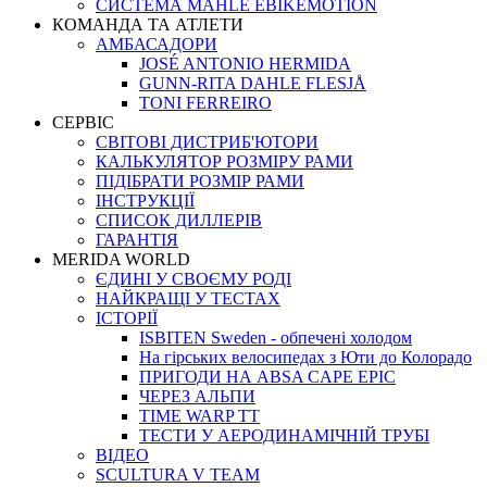
СИСТЕМА MAHLE EBIKEMOTION
КОМАНДА ТА АТЛЕТИ
АМБАСАДОРИ
JOSÉ ANTONIO HERMIDA
GUNN-RITA DAHLE FLESJÅ
TONI FERREIRO
СЕРВІС
СВІТОВІ ДИСТРИБ'ЮТОРИ
КАЛЬКУЛЯТОР РОЗМIРУ РАМИ
ПІДІБРАТИ РОЗМІР РАМИ
IНСТРУКЦIЇ
СПИСОК ДИЛЛЕРІВ
ГАРАНТIЯ
MERIDA WORLD
ЄДИНI У СВОЄМУ РОДI
НАЙКРАЩІ У ТЕСТАХ
ІСТОРІЇ
ISBITEN Sweden - обпечені холодом
На гірських велосипедах з Юти до Колорадо
ПРИГОДИ НА ABSA CAPE EPIC
ЧЕРЕЗ АЛЬПИ
TIME WARP TT
ТЕСТИ У АЕРОДИНАМІЧНІЙ ТРУБІ
ВІДЕО
SCULTURA V TEAM