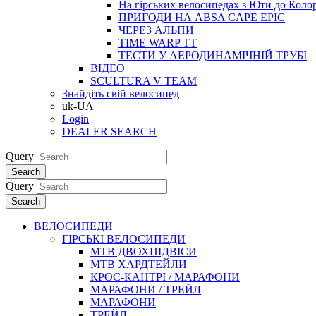
На гірських велосипедах з Юти до Коло
ПРИГОДИ НА ABSA CAPE EPIC
ЧЕРЕЗ АЛЬПИ
TIME WARP TT
ТЕСТИ У АЕРОДИНАМІЧНІЙ ТРУБІ
ВІДЕО
SCULTURA V TEAM
Знайдіть свій велосипед
uk-UA
Login
DEALER SEARCH
Query
Search
Query
Search
ВЕЛОСИПЕДИ
ГІРСЬКІ ВЕЛОСИПЕДИ
MTB ДВОХПIДВIСИ
MTB ХАРДТЕЙЛИ
КРОС-КАНТРI / МАРАФОНИ
МАРАФОНИ / ТРЕЙЛ
МАРАФОНИ
ТРЕЙЛ