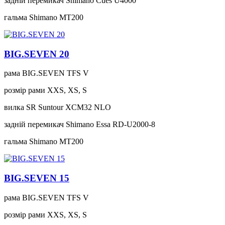
задній перемикач
Shimano Cues U4000
гальма
Shimano MT200
BIG.SEVEN 20
рама
BIG.SEVEN TFS V
розмір рами
XXS, XS, S
вилка
SR Suntour XCM32 NLO
задній перемикач
Shimano Essa RD-U2000-8
гальма
Shimano MT200
BIG.SEVEN 15
рама
BIG.SEVEN TFS V
розмір рами
XXS, XS, S