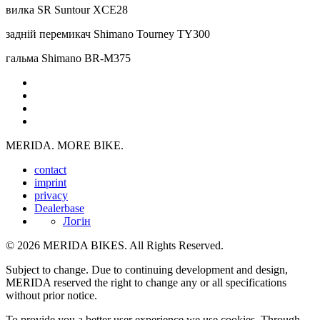
вилка
SR Suntour XCE28
задній перемикач
Shimano Tourney TY300
гальма
Shimano BR-M375
MERIDA. MORE BIKE.
contact
imprint
privacy
Dealerbase
Логін
© 2026 MERIDA BIKES. All Rights Reserved.
Subject to change. Due to continuing development and design,
MERIDA reserved the right to change any or all specifications
without prior notice.
To provide you a better user experience we use cookies. Through