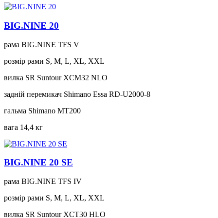
BIG.NINE 20
рама
BIG.NINE TFS V
розмір рами
S, M, L, XL, XXL
вилка
SR Suntour XCM32 NLO
задній перемикач
Shimano Essa RD-U2000-8
гальма
Shimano MT200
вага
14,4 кг
BIG.NINE 20 SE
рама
BIG.NINE TFS IV
розмір рами
S, M, L, XL, XXL
вилка
SR Suntour XCT30 HLO