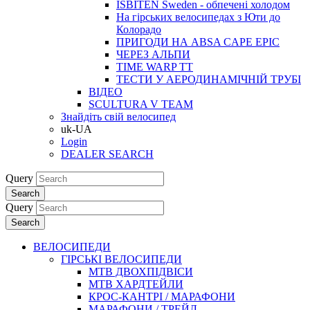
ISBITEN Sweden - обпечені холодом
На гірських велосипедах з Юти до
Колорадо
ПРИГОДИ НА ABSA CAPE EPIC
ЧЕРЕЗ АЛЬПИ
TIME WARP TT
ТЕСТИ У АЕРОДИНАМІЧНІЙ ТРУБІ
ВІДЕО
SCULTURA V TEAM
Знайдіть свій велосипед
uk-UA
Login
DEALER SEARCH
Query
Search
Query
Search
ВЕЛОСИПЕДИ
ГІРСЬКІ ВЕЛОСИПЕДИ
MTB ДВОХПIДВIСИ
MTB ХАРДТЕЙЛИ
КРОС-КАНТРI / МАРАФОНИ
МАРАФОНИ / ТРЕЙЛ