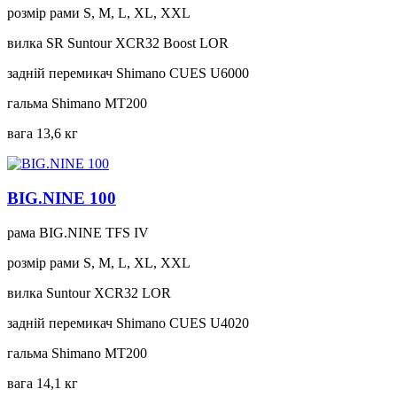
розмір рами
S, M, L, XL, XXL
вилка
SR Suntour XCR32 Boost LOR
задній перемикач
Shimano CUES U6000
гальма
Shimano MT200
вага
13,6 кг
BIG.NINE 100
рама
BIG.NINE TFS IV
розмір рами
S, M, L, XL, XXL
вилка
Suntour XCR32 LOR
задній перемикач
Shimano CUES U4020
гальма
Shimano MT200
вага
14,1 кг