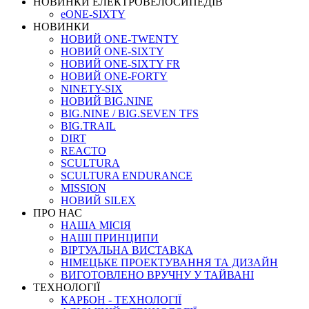
НОВИНКИ ЕЛЕКТРОВЕЛОСИПЕДІВ
eONE-SIXTY
НОВИНКИ
НОВИЙ ONE-TWENTY
НОВИЙ ONE-SIXTY
НОВИЙ ONE-SIXTY FR
НОВИЙ ONE-FORTY
NINETY-SIX
НОВИЙ BIG.NINE
BIG.NINE / BIG.SEVEN TFS
BIG.TRAIL
DIRT
REACTO
SCULTURA
SCULTURA ENDURANCE
MISSION
НОВИЙ SILEX
ПРО НАС
НАША МICIЯ
НАШI ПРИНЦИПИ
ВIРТУАЛЬНА ВИСТАВКА
НІМЕЦЬКЕ ПРОЕКТУВАННЯ ТА ДИЗАЙН
ВИГОТОВЛЕНО ВРУЧНУ У ТАЙВАНІ
ТЕХНОЛОГІЇ
КАРБОН - ТЕХНОЛОГІЇ