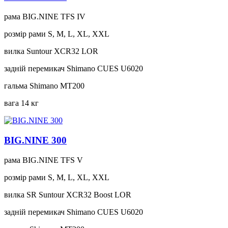
рама
BIG.NINE TFS IV
розмір рами
S, M, L, XL, XXL
вилка
Suntour XCR32 LOR
задній перемикач
Shimano CUES U6020
гальма
Shimano MT200
вага
14 кг
BIG.NINE 300
рама
BIG.NINE TFS V
розмір рами
S, M, L, XL, XXL
вилка
SR Suntour XCR32 Boost LOR
задній перемикач
Shimano CUES U6020