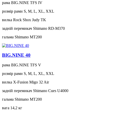
рама
BIG.NINE TFS IV
розмір рами
S, M, L, XL, XXL
вилка
Rock Shox Judy TK
задній перемикач
Shimano RD-M370
гальма
Shimano MT200
BIG.NINE 40
рама
BIG.NINE TFS V
розмір рами
S, M, L, XL, XXL
вилка
X-Fusion Migo 32 Air
задній перемикач
Shimano Cues U4000
гальма
Shimano MT200
вага
14,2 кг