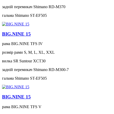
задній перемикач
Shimano RD-M370
гальма
Shimano ST-EF505
BIG.NINE 15
рама
BIG.NINE TFS IV
розмір рами
S, M, L, XL, XXL
вилка
SR Suntour XCT30
задній перемикач
Shimano RD-M300-7
гальма
Shimano ST-EF505
BIG.NINE 15
рама
BIG.NINE TFS V