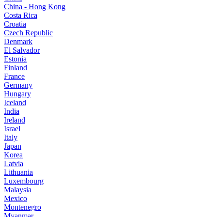
China - Hong Kong
Costa Rica
Croatia
Czech Republic
Denmark
El Salvador
Estonia
Finland
France
Germany
Hungary
Iceland
India
Ireland
Israel
Italy
Japan
Korea
Latvia
Lithuania
Luxembourg
Malaysia
Mexico
Montenegro
Myanmar