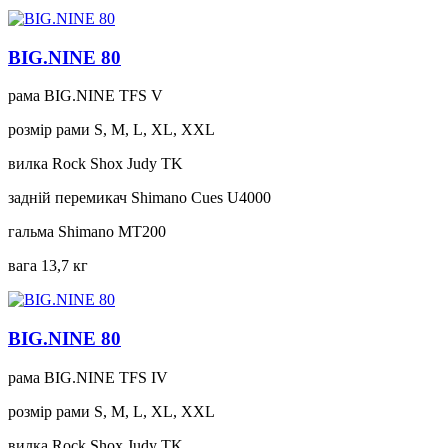
BIG.NINE 80
рама
BIG.NINE TFS V
розмір рами
S, M, L, XL, XXL
вилка
Rock Shox Judy TK
задній перемикач
Shimano Cues U4000
гальма
Shimano MT200
вага
13,7 кг
BIG.NINE 80
рама
BIG.NINE TFS IV
розмір рами
S, M, L, XL, XXL
вилка
Rock Shox Judy TK