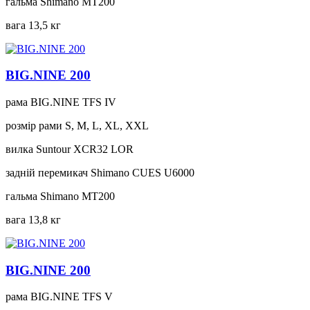
гальма
Shimano MT200
вага
13,5 кг
BIG.NINE 200
рама
BIG.NINE TFS IV
розмір рами
S, M, L, XL, XXL
вилка
Suntour XCR32 LOR
задній перемикач
Shimano CUES U6000
гальма
Shimano MT200
вага
13,8 кг
BIG.NINE 200
рама
BIG.NINE TFS V