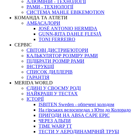
АЛЮМІНІЙ - ТЕХНОЛОГІЇ
РАМИ - ТЕХНОЛОГІЇ
СИСТЕМА MAHLE EBIKEMOTION
КОМАНДА ТА АТЛЕТИ
АМБАСАДОРИ
JOSÉ ANTONIO HERMIDA
GUNN-RITA DAHLE FLESJÅ
TONI FERREIRO
СЕРВІС
СВІТОВІ ДИСТРИБ'ЮТОРИ
КАЛЬКУЛЯТОР РОЗМIРУ РАМИ
ПІДІБРАТИ РОЗМІР РАМИ
IНСТРУКЦIЇ
СПИСОК ДИЛЛЕРІВ
ГАРАНТIЯ
MERIDA WORLD
ЄДИНI У СВОЄМУ РОДI
НАЙКРАЩІ У ТЕСТАХ
ІСТОРІЇ
ISBITEN Sweden - обпечені холодом
На гірських велосипедах з Юти до Колорадо
ПРИГОДИ НА ABSA CAPE EPIC
ЧЕРЕЗ АЛЬПИ
TIME WARP TT
ТЕСТИ У АЕРОДИНАМІЧНІЙ ТРУБІ