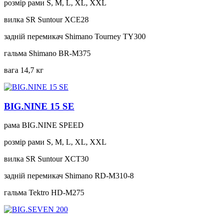
розмір рами
S, M, L, XL, XXL
вилка
SR Suntour XCE28
задній перемикач
Shimano Tourney TY300
гальма
Shimano BR-M375
вага
14,7 кг
BIG.NINE 15 SE
рама
BIG.NINE SPEED
розмір рами
S, M, L, XL, XXL
вилка
SR Suntour XCT30
задній перемикач
Shimano RD-M310-8
гальма
Tektro HD-M275