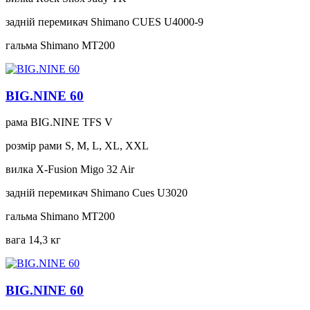
задній перемикач
Shimano CUES U4000-9
гальма
Shimano MT200
BIG.NINE 60
рама
BIG.NINE TFS V
розмір рами
S, M, L, XL, XXL
вилка
X-Fusion Migo 32 Air
задній перемикач
Shimano Cues U3020
гальма
Shimano MT200
вага
14,3 кг
BIG.NINE 60