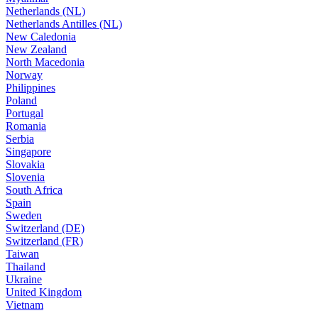
Netherlands (NL)
Netherlands Antilles (NL)
New Caledonia
New Zealand
North Macedonia
Norway
Philippines
Poland
Portugal
Romania
Serbia
Singapore
Slovakia
Slovenia
South Africa
Spain
Sweden
Switzerland (DE)
Switzerland (FR)
Taiwan
Thailand
Ukraine
United Kingdom
Vietnam