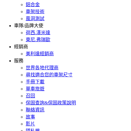
鋁合金
車架技術
風洞測試
車隊/品牌大使
荷西.漢米達
東尼.弗瑞歐
經銷商
美利達經銷商
服務
世界各地代理商
尋找適合您的車架尺寸
手冊下載
單車旅遊
召回
保固查詢&保固政策說明
聯絡資訊
故事
影片
隱私權