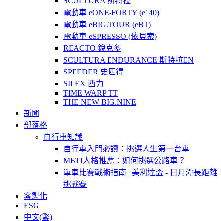
SCULTURA 斯特拉
電動車 eONE-FORTY (e140)
電動車 eBIG.TOUR (eBT)
電動車 eSPRESSO (依貝索)
REACTO 銳克多
SCULTURA ENDURANCE 斯特拉EN
SPEEDER 史匹得
SILEX 西力
TIME WARP TT
THE NEW BIG.NINE
新聞
部落格
自行車知識
自行車入門必讀：挑選人生第一台車
MBTI人格推薦：如何挑選公路車？
單車比賽戰術指南 | 美利達盃 - 日月潭長距離
挑戰賽
客製化
ESG
中文(繁)