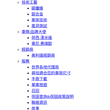
技術工藝
碳纖維
鋁合金
車架技術
風洞測試
車隊/品牌大使
荷西.漢米達
東尼.弗瑞歐
經銷商
美利達經銷商
服務
世界各地代理商
尋找適合您的車架尺寸
手冊下載
單車旅遊
召回
保固查詢&保固政策說明
聯絡資訊
故事