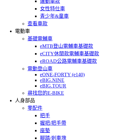
運動車款
女性特仕車
青少年&童車
查看車款
電動車
基礎電輔車
eMTB登山電輔車基礎款
eCITY休閒款電輔車基礎款
eROAD公路電輔車基礎款
電動登山車
eONE-FORTY (e140)
eBIG.NINE
eBIG.TOUR
尋找您的E-BIKE
人身部品
零配件
把手
握把/把手帶
座墊
腳踏/剎車塊