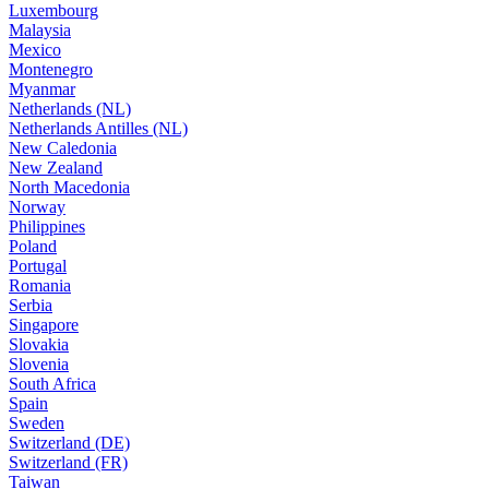
Luxembourg
Malaysia
Mexico
Montenegro
Myanmar
Netherlands (NL)
Netherlands Antilles (NL)
New Caledonia
New Zealand
North Macedonia
Norway
Philippines
Poland
Portugal
Romania
Serbia
Singapore
Slovakia
Slovenia
South Africa
Spain
Sweden
Switzerland (DE)
Switzerland (FR)
Taiwan