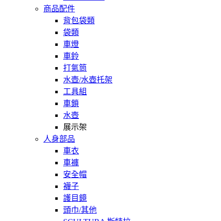
商品配件
背包袋類
袋類
車燈
車鈴
打氣筒
水壺/水壺托架
工具組
車鎖
水壺
展示架
人身部品
車衣
車褲
安全帽
襪子
護目鏡
頭巾/其他