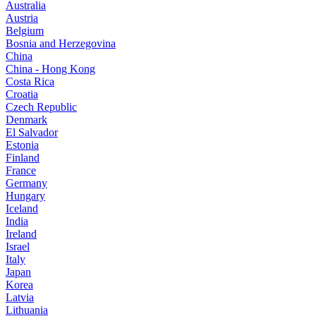
Australia
Austria
Belgium
Bosnia and Herzegovina
China
China - Hong Kong
Costa Rica
Croatia
Czech Republic
Denmark
El Salvador
Estonia
Finland
France
Germany
Hungary
Iceland
India
Ireland
Israel
Italy
Japan
Korea
Latvia
Lithuania