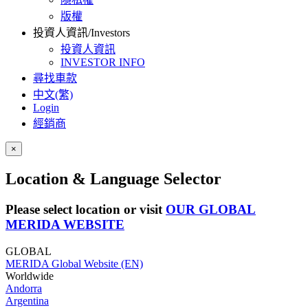
版權
投資人資訊/Investors
投資人資訊
INVESTOR INFO
尋找車款
中文(繁)
Login
經銷商
×
Location & Language Selector
Please select location or visit
OUR GLOBAL
MERIDA WEBSITE
GLOBAL
MERIDA Global Website (EN)
Worldwide
Andorra
Argentina