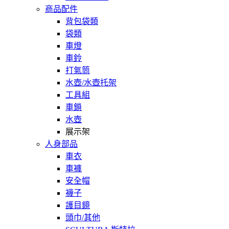
商品配件
背包袋類
袋類
車燈
車鈴
打氣筒
水壺/水壺托架
工具組
車鎖
水壺
展示架
人身部品
車衣
車褲
安全帽
襪子
護目鏡
頭巾/其他