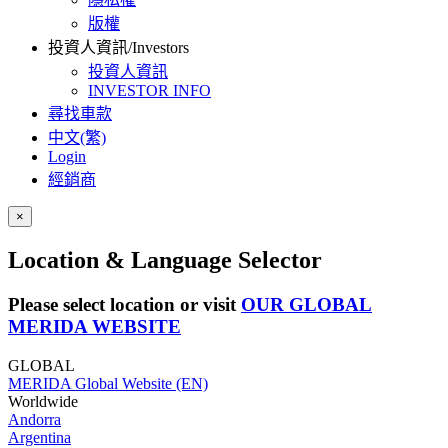
版權
投資人資訊/Investors
投資人資訊
INVESTOR INFO
尋找車款
中文(繁)
Login
經銷商
×
Location & Language Selector
Please select location or visit
OUR GLOBAL
MERIDA WEBSITE
GLOBAL
MERIDA Global Website (EN)
Worldwide
Andorra
Argentina