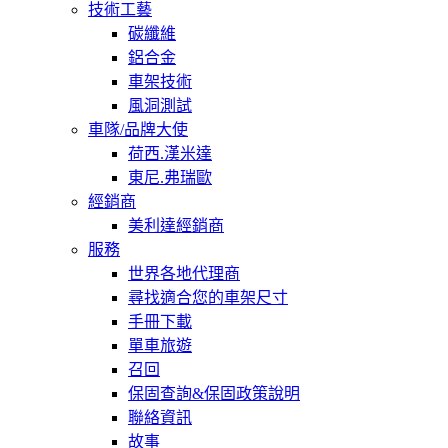
技術工藝
碳纖維
鋁合金
車架技術
風洞測試
車隊/品牌大使
荷西.漢米達
東尼.弗瑞歐
經銷商
美利達經銷商
服務
世界各地代理商
尋找適合您的車架尺寸
手冊下載
單車旅遊
召回
保固查詢&保固政策說明
聯絡資訊
故事