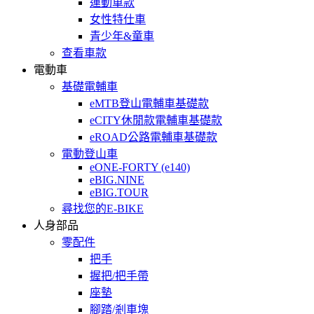
運動車款
女性特仕車
青少年&童車
查看車款
電動車
基礎電輔車
eMTB登山電輔車基礎款
eCITY休閒款電輔車基礎款
eROAD公路電輔車基礎款
電動登山車
eONE-FORTY (e140)
eBIG.NINE
eBIG.TOUR
尋找您的E-BIKE
人身部品
零配件
把手
握把/把手帶
座墊
腳踏/剎車塊