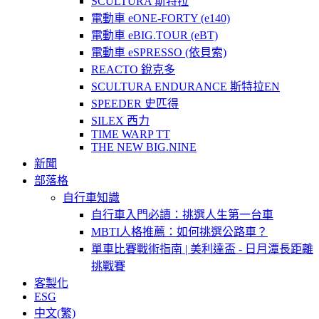
SCULTURA 斯特拉
電動車 eONE-FORTY (e140)
電動車 eBIG.TOUR (eBT)
電動車 eSPRESSO (依貝索)
REACTO 銳克多
SCULTURA ENDURANCE 斯特拉EN
SPEEDER 史匹得
SILEX 西力
TIME WARP TT
THE NEW BIG.NINE
新聞
部落格
自行車知識
自行車入門必讀：挑選人生第一台車
MBTI人格推薦：如何挑選公路車？
單車比賽戰術指南 | 美利達盃 - 日月潭長距離
挑戰賽
客製化
ESG
中文(繁)