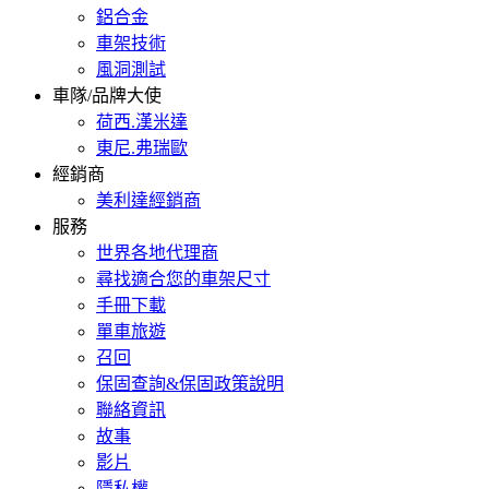
鋁合金
車架技術
風洞測試
車隊/品牌大使
荷西.漢米達
東尼.弗瑞歐
經銷商
美利達經銷商
服務
世界各地代理商
尋找適合您的車架尺寸
手冊下載
單車旅遊
召回
保固查詢&保固政策說明
聯絡資訊
故事
影片
隱私權