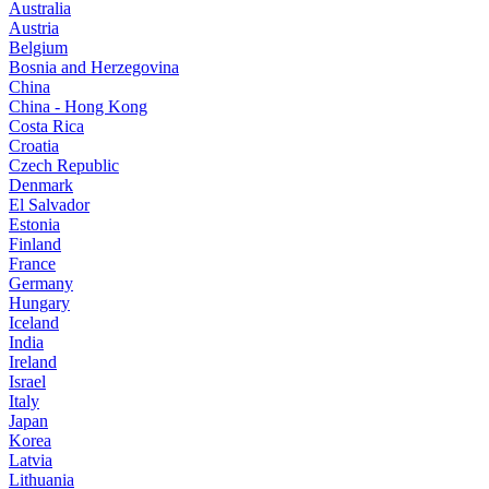
Australia
Austria
Belgium
Bosnia and Herzegovina
China
China - Hong Kong
Costa Rica
Croatia
Czech Republic
Denmark
El Salvador
Estonia
Finland
France
Germany
Hungary
Iceland
India
Ireland
Israel
Italy
Japan
Korea
Latvia
Lithuania