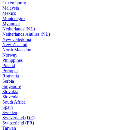
Luxembourg
Malaysia
Mexico
Montenegro
Myanmar
Netherlands (NL)
Netherlands Antilles (NL)
New Caledonia
New Zealand
North Macedonia
Norway
Philippines
Poland
Portugal
Romania
Serbia
Singapore
Slovakia
Slovenia
South Africa
Spain
Sweden
Switzerland (DE)
Switzerland (FR)
Taiwan