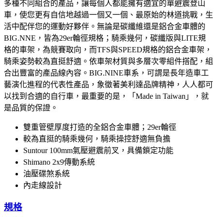
多種不同組合的產品，讓每個人都能擁有適宜的單避震登山
車，使您更有自信地越過一個又一個、最原始的林道挑戰，生
活中配伴您的運動好夥伴。無論是碳纖維還是鋁合金車體的
BIG.NNE，皆為29er輪徑規格；騎乘幾何，碳纖版與LITE規
格的車架，為競賽取向，而TFS與SPEED規格的鋁合金車架，
騎乘姿勢較為直挺舒適。依車架材質與多層次零組件搭配，組
合出豐富的產品線內容。BIG.NINE車系，可謂是長年造車工
藝演化進程的代表性產品，象徵著美利達品牌精神，人人都可
以找到合適的自行車，最重要的是，「Made in Taiwan」，就
是品質的保證。
雙重管壁厚度打造的全鋁合金車體；29er輪徑
較為直挺的騎乘幾何，騎乘操控舒適無負擔
Suntour 100mm氣壓避震前叉，具備鎖定功能
Shimano 2x9傳動系統
油壓碟煞系統
內走線設計
規格