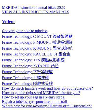
MERIDA instruction manual bikes 2023
VIEW ALL INSTRUCTION MANUALS
Videos
Convert your bike to tubeless
Frame Technology: C-MOUNT 後貨架鎖點
Frame Technology: F-MOUNT 擋泥板鎖點
Frame Technology: K-MOUNT 整合式鉤爪
Frame Technology: RACELITE 61 鋁合金
Frame Technology: TFS 擠壓成形系統
Frame Technology: X-TAPER 頭管
Frame Technology: 下管導線座
Frame Technology: 平焊技術
Frame Technology: 隱藏式管線
How do mech hangers work and how do you replace one?
How to get the right sized MERIDA bike for you?
How to set up your sag in six easy steps
Repair a tubeless tyre puncture on the trail
What's best for cross-country? Hardtail or full suspension?