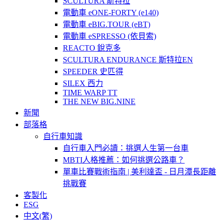
SCULTURA 斯特拉
電動車 eONE-FORTY (e140)
電動車 eBIG.TOUR (eBT)
電動車 eSPRESSO (依貝索)
REACTO 銳克多
SCULTURA ENDURANCE 斯特拉EN
SPEEDER 史匹得
SILEX 西力
TIME WARP TT
THE NEW BIG.NINE
新聞
部落格
自行車知識
自行車入門必讀：挑選人生第一台車
MBTI人格推薦：如何挑選公路車？
單車比賽戰術指南 | 美利達盃 - 日月潭長距離
挑戰賽
客製化
ESG
中文(繁)