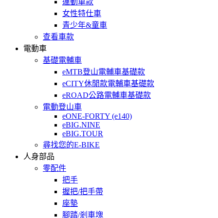
運動車款
女性特仕車
青少年&童車
查看車款
電動車
基礎電輔車
eMTB登山電輔車基礎款
eCITY休閒款電輔車基礎款
eROAD公路電輔車基礎款
電動登山車
eONE-FORTY (e140)
eBIG.NINE
eBIG.TOUR
尋找您的E-BIKE
人身部品
零配件
把手
握把/把手帶
座墊
腳踏/剎車塊