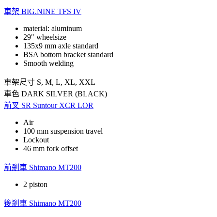
車架
BIG.NINE TFS IV
material: aluminum
29" wheelsize
135x9 mm axle standard
BSA bottom bracket standard
Smooth welding
車架尺寸
S, M, L, XL, XXL
車色
DARK SILVER (BLACK)
前叉
SR Suntour XCR LOR
Air
100 mm suspension travel
Lockout
46 mm fork offset
前剎車
Shimano MT200
2 piston
後剎車
Shimano MT200