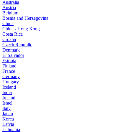
Australia
Austria
Belgium
Bosnia and Herzegovina
China
China - Hong Kong
Costa Rica
Croatia
Czech Republic
Denmark
El Salvador
Estonia
Finland
France
Germany
Hungary
Iceland
India
Ireland
Israel
Italy
Japan
Korea
Latvia
Lithuania