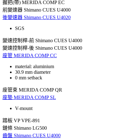
握把(帶)
MERIDA COMP EC
前變速器
Shimano CUES U4000
後變速器
Shimano CUES U4020
SGS
變速控制桿-前
Shimano CUES U4000
變速控制桿-後
Shimano CUES U4000
座管
MERIDA COMP CC
material: aluminium
30.9 mm diameter
0 mm setback
座管束
MERIDA COMP QR
座墊
MERIDA COMP SL
V-mount
踏板
VP VPE-891
鏈條
Shimano LG500
齒盤
Shimano CUES U4000