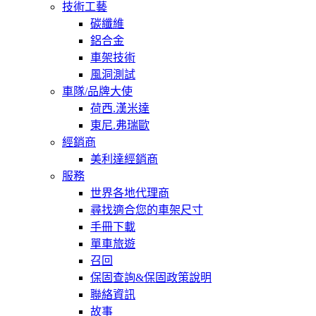
技術工藝
碳纖維
鋁合金
車架技術
風洞測試
車隊/品牌大使
荷西.漢米達
東尼.弗瑞歐
經銷商
美利達經銷商
服務
世界各地代理商
尋找適合您的車架尺寸
手冊下載
單車旅遊
召回
保固查詢&保固政策說明
聯絡資訊
故事