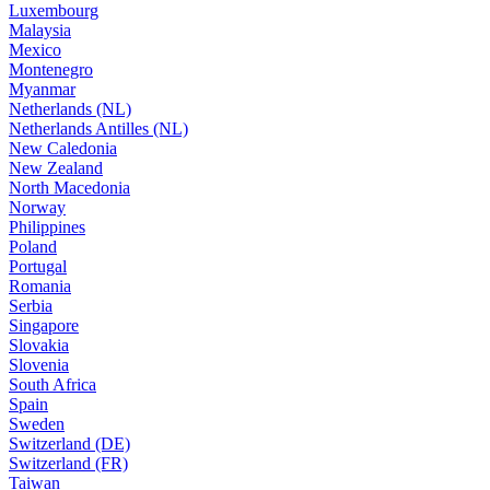
Luxembourg
Malaysia
Mexico
Montenegro
Myanmar
Netherlands (NL)
Netherlands Antilles (NL)
New Caledonia
New Zealand
North Macedonia
Norway
Philippines
Poland
Portugal
Romania
Serbia
Singapore
Slovakia
Slovenia
South Africa
Spain
Sweden
Switzerland (DE)
Switzerland (FR)
Taiwan