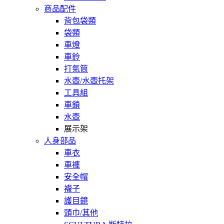
商品配件
背包袋類
袋類
車燈
車鈴
打氣筒
水壺/水壺托架
工具組
車鎖
水壺
展示架
人身部品
車衣
車褲
安全帽
襪子
護目鏡
頭巾/其他