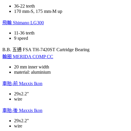
36-22 teeth
170 mm-S, 175 mm-M up
飛輪
Shimano LG300
11-36 teeth
9 speed
B.B. 五通
FSA TH-7420ST Cartridge Bearing
輪圈
MERIDA COMP CC
20 mm inner width
material: aluminium
車胎-前
Maxxis Ikon
29x2.2"
wire
車胎-後
Maxxis Ikon
29x2.2"
wire