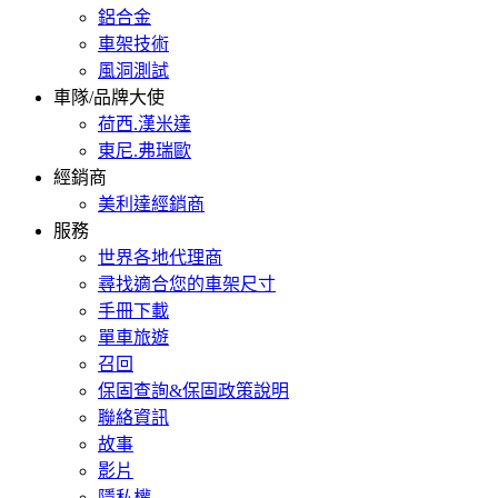
鋁合金
車架技術
風洞測試
車隊/品牌大使
荷西.漢米達
東尼.弗瑞歐
經銷商
美利達經銷商
服務
世界各地代理商
尋找適合您的車架尺寸
手冊下載
單車旅遊
召回
保固查詢&保固政策說明
聯絡資訊
故事
影片
隱私權