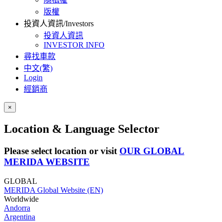
版權
投資人資訊/Investors
投資人資訊
INVESTOR INFO
尋找車款
中文(繁)
Login
經銷商
×
Location & Language Selector
Please select location or visit
OUR GLOBAL
MERIDA WEBSITE
GLOBAL
MERIDA Global Website (EN)
Worldwide
Andorra
Argentina