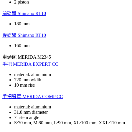
2 piston
前碟盤
Shimano RT10
180 mm
後碟盤
Shimano RT10
160 mm
車頭碗
MERIDA M2345
手把
MERIDA EXPERT CC
material: aluminium
720 mm width
10 mm rise
手把豎管
MERIDA COMP CC
material: aluminium
31.8 mm diameter
7° stem angle
S:70 mm, M:80 mm, L:90 mm, XL:100 mm, XXL:110 mm