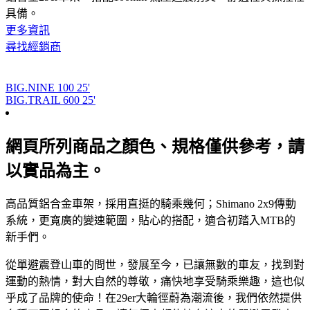
具備。
更多資訊
尋找經銷商
BIG.NINE 100 25'
BIG.TRAIL 600 25'
網頁所列商品之顏色、規格僅供參考，請
以實品為主。
高品質鋁合金車架，採用直挺的騎乘幾何；Shimano 2x9傳動
系統，更寬廣的變速範圍，貼心的搭配，適合初踏入MTB的
新手們。
從單避震登山車的問世，發展至今，已讓無數的車友，找到對
運動的熱情，對大自然的尊敬，痛快地享受騎乘樂趣，這也似
乎成了品牌的使命！在29er大輪徑蔚為潮流後，我們依然提供