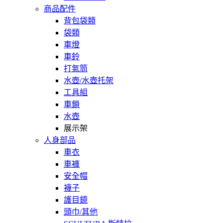
商品配件
背包袋類
袋類
車燈
車鈴
打氣筒
水壺/水壺托架
工具組
車鎖
水壺
展示架
人身部品
車衣
車褲
安全帽
襪子
護目鏡
頭巾/其他