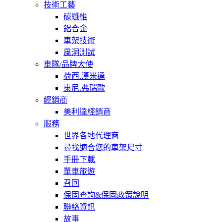
技術工藝
碳纖維
鋁合金
車架技術
風洞測試
車隊/品牌大使
荷西.漢米達
東尼.弗瑞歐
經銷商
美利達經銷商
服務
世界各地代理商
尋找適合您的車架尺寸
手冊下載
單車旅遊
召回
保固查詢&保固政策說明
聯絡資訊
故事