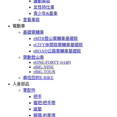
運動車款
女性特仕車
青少年&童車
查看車款
電動車
基礎電輔車
eMTB登山電輔車基礎款
eCITY休閒款電輔車基礎款
eROAD公路電輔車基礎款
電動登山車
eONE-FORTY (e140)
eBIG.NINE
eBIG.TOUR
尋找您的E-BIKE
人身部品
零配件
把手
握把/把手帶
座墊
腳踏/剎車塊