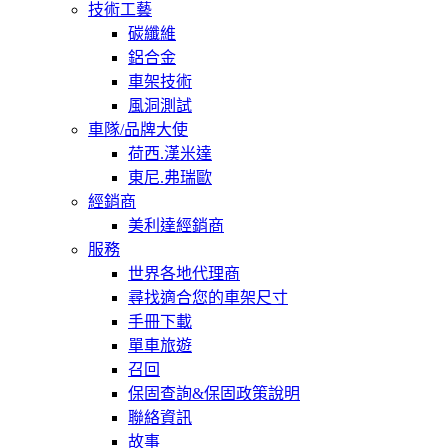
技術工藝
碳纖維
鋁合金
車架技術
風洞測試
車隊/品牌大使
荷西.漢米達
東尼.弗瑞歐
經銷商
美利達經銷商
服務
世界各地代理商
尋找適合您的車架尺寸
手冊下載
單車旅遊
召回
保固查詢&保固政策說明
聯絡資訊
故事