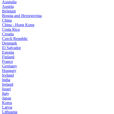
Australia
Austria
Belgium
Bosnia and Herzegovina
China
China - Hong Kong
Costa Rica
Croatia
Czech Republic
Denmark
El Salvador
Estonia
Finland
France
Germany
Hungary
Iceland
India
Ireland
Israel
Italy
Japan
Korea
Latvia
Lithuania