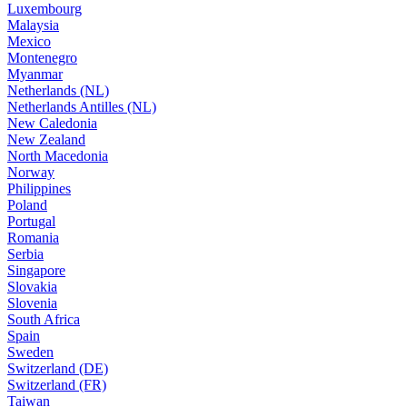
Luxembourg
Malaysia
Mexico
Montenegro
Myanmar
Netherlands (NL)
Netherlands Antilles (NL)
New Caledonia
New Zealand
North Macedonia
Norway
Philippines
Poland
Portugal
Romania
Serbia
Singapore
Slovakia
Slovenia
South Africa
Spain
Sweden
Switzerland (DE)
Switzerland (FR)
Taiwan