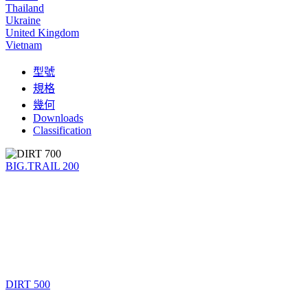
Thailand
Ukraine
United Kingdom
Vietnam
型號
規格
幾何
Downloads
Classification
BIG.TRAIL 200
DIRT 500