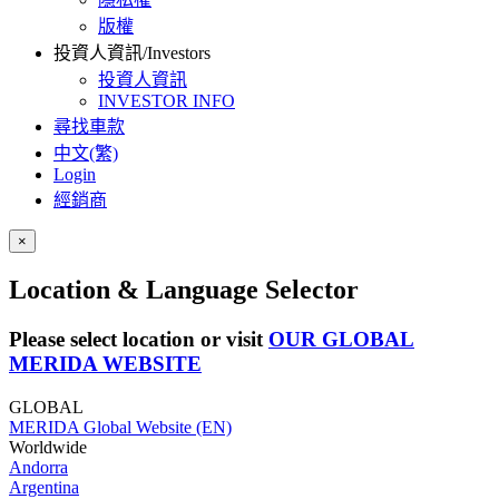
版權
投資人資訊/Investors
投資人資訊
INVESTOR INFO
尋找車款
中文(繁)
Login
經銷商
×
Location & Language Selector
Please select location or visit
OUR GLOBAL
MERIDA WEBSITE
GLOBAL
MERIDA Global Website (EN)
Worldwide
Andorra
Argentina