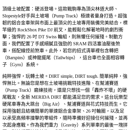
頂級土坡配置：硬派登場。這款戰駒專為頂尖林道大師、
Slopestyle好手與土坡場（Pump Track）極速者量身打造。超強
韌的鋁合金車架與市面上最頂尖的土坡專用裝備完美結合，標
竿級的 RockShox Pike DJ 前叉，能輕鬆化解著地時的劇烈衝
擊；強悍的 26 吋 DT Swiss 輪組，則無懼任何摧殘。制動方
面，我們配置了手感細膩且強勁的 SRAM 四活塞油壓後煞
車，搭配線控前煞車。此外，若您的招式清單裡包含轉把
（Barspins）或神龍擺尾（Tailwhips），這台車也全面相容轉
子（Gyro）系統。
純粹強悍，玩轉土坡。DIRT simple, DIRT tough. 簡單純粹，強
悍無比。無論您是想在土坡場挑戰特技進階、在幫浦賽道
（Pump Track）磨練技術，還是只想找一個「轟炸不壞」的硬
尾戰友，全新 MERIDA DIRT 都能滿足您的需求。這台玩樂型
硬尾車專為大跳台（Big Air）、幫浦賽道與花式特技而生。它
採用強韌且結構簡單的單速鋁合金車架、26 吋輪圈，以及足
以承受高頻率撞擊的零組件，隨時準備好迎接任何摧殘，並再
次起身應戰。作為我們重力（Gravity）系列單車的最後一塊拼