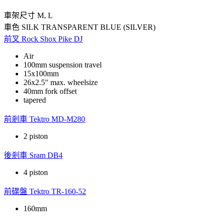
車架尺寸
M, L
車色
SILK TRANSPARENT BLUE (SILVER)
前叉
Rock Shox Pike DJ
Air
100mm suspension travel
15x100mm
26x2.5" max. wheelsize
40mm fork offset
tapered
前剎車
Tektro MD-M280
2 piston
後剎車
Sram DB4
4 piston
前碟盤
Tektro TR-160-52
160mm