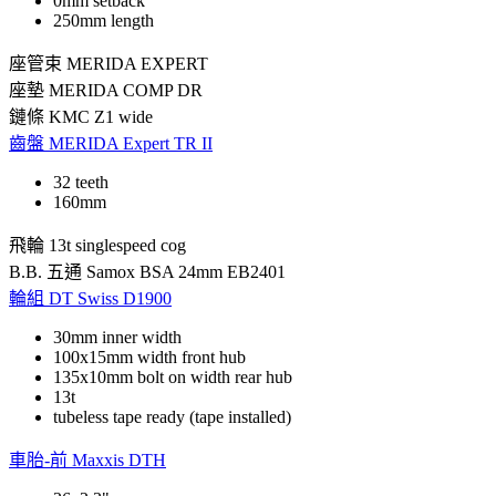
0mm setback
250mm length
座管束
MERIDA EXPERT
座墊
MERIDA COMP DR
鏈條
KMC Z1 wide
齒盤
MERIDA Expert TR II
32 teeth
160mm
飛輪
13t singlespeed cog
B.B. 五通
Samox BSA 24mm EB2401
輪組
DT Swiss D1900
30mm inner width
100x15mm width front hub
135x10mm bolt on width rear hub
13t
tubeless tape ready (tape installed)
車胎-前
Maxxis DTH