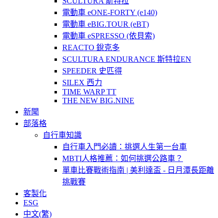
SCULTURA 斯特拉
電動車 eONE-FORTY (e140)
電動車 eBIG.TOUR (eBT)
電動車 eSPRESSO (依貝索)
REACTO 銳克多
SCULTURA ENDURANCE 斯特拉EN
SPEEDER 史匹得
SILEX 西力
TIME WARP TT
THE NEW BIG.NINE
新聞
部落格
自行車知識
自行車入門必讀：挑選人生第一台車
MBTI人格推薦：如何挑選公路車？
單車比賽戰術指南 | 美利達盃 - 日月潭長距離
挑戰賽
客製化
ESG
中文(繁)