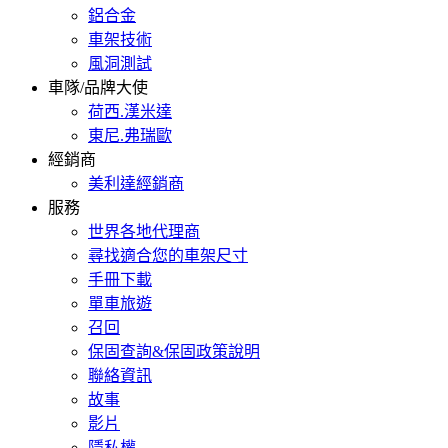
鋁合金
車架技術
風洞測試
車隊/品牌大使
荷西.漢米達
東尼.弗瑞歐
經銷商
美利達經銷商
服務
世界各地代理商
尋找適合您的車架尺寸
手冊下載
單車旅遊
召回
保固查詢&保固政策說明
聯絡資訊
故事
影片
隱私權