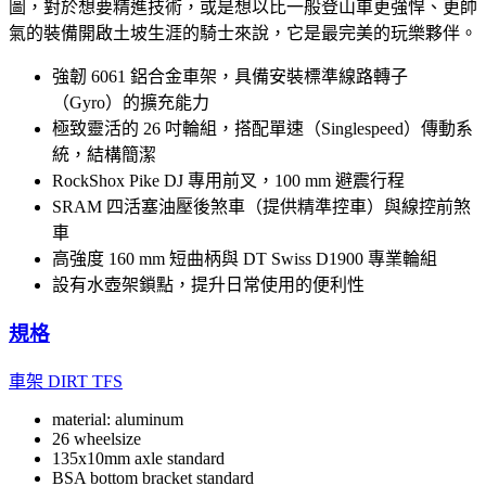
圖，對於想要精進技術，或是想以比一般登山車更強悍、更帥
氣的裝備開啟土坡生涯的騎士來說，它是最完美的玩樂夥伴。
強韌 6061 鋁合金車架，具備安裝標準線路轉子
（Gyro）的擴充能力
極致靈活的 26 吋輪組，搭配單速（Singlespeed）傳動系
統，結構簡潔
RockShox Pike DJ 專用前叉，100 mm 避震行程
SRAM 四活塞油壓後煞車（提供精準控車）與線控前煞
車
高強度 160 mm 短曲柄與 DT Swiss D1900 專業輪組
設有水壺架鎖點，提升日常使用的便利性
規格
車架
DIRT TFS
material: aluminum
26 wheelsize
135x10mm axle standard
BSA bottom bracket standard