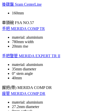
後碟盤
Sram CenterLine
160mm
車頭碗
FSA NO.57
手把
MERIDA COMP TR
material: aluminium
780mm width
20mm rise
手把豎管
MERIDA EXPERT TR II
material: aluminium
35mm diameter
0° stem angle
40mm
握把(帶)
MERIDA COMP DR
座管
MERIDA COMP DR
material: aluminium
27.2mm diameter