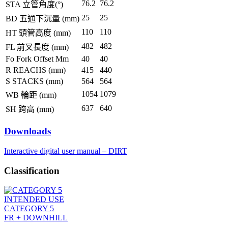
76.2
76.2
STA 立管角度(°)
25
25
BD 五通下沉量 (mm)
110
110
HT 頭管高度 (mm)
482
482
FL 前叉長度 (mm)
Fo Fork Offset Mm
40
40
R REACHS (mm)
415
440
S STACKS (mm)
564
564
1054
1079
WB 輪距 (mm)
637
640
SH 跨高 (mm)
Downloads
Interactive digital user manual – DIRT
Classification
INTENDED USE
CATEGORY 5
FR + DOWNHILL