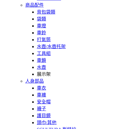
商品配件
背包袋類
袋類
車燈
車鈴
打氣筒
水壺/水壺托架
工具組
車鎖
水壺
展示架
人身部品
車衣
車褲
安全帽
襪子
護目鏡
頭巾/其他