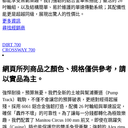
都能享受無窮樂趣。我們強韌的鋁合金車架搭配了靈活的 26
吋輪組，以及結構簡單、易於維護的單速傳動系統；其配備性
能更是超越同級，展現出驚人的性價比。
更多資訊
尋找經銷商
DIRT 700
CROSSWAY 700
網頁所列商品之顏色、規格僅供參考，請
以實品為主。
強悍耐操，預算無憂。我們全新的土坡與幫浦賽道（Pump
Track）戰駒，不僅不會讓您的預算破表，更絕對經得起摧
殘。採用 6061 鋁合金強韌打造，配備 26 吋輪組與單速設定，
確保「轟炸不壞」的可靠性。為了讓每一分錢都轉化為極致樂
趣，我們配置了 Manitou Circus 100 mm 前叉，即使在跳躍失
誤（Casing）時也能保護您的雙手免受衝擊；強韌的 Alex rims