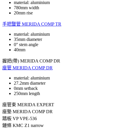
material: aluminium
780mm width
20mm rise
手把豎管
MERIDA COMP TR
material: aluminium
35mm diameter
0° stem angle
40mm
握把(帶)
MERIDA COMP DR
座管
MERIDA COMP DR
material: aluminium
27.2mm diameter
0mm setback
250mm length
座管束
MERIDA EXPERT
座墊
MERIDA COMP DR
踏板
VP VPE-536
鏈條
KMC Z1 narrow