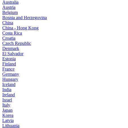
Australia
Austria
Belgium
Bosnia and Herzegovina
China
China - Hong Kong
Costa Rica
Croatia
Czech Republic
Denmark
El Salvador
Estonia
Finland
France
Germany
Hungary
Iceland
India
Ireland
Israel
Italy
Japan
Korea
Latvia
Lithuania