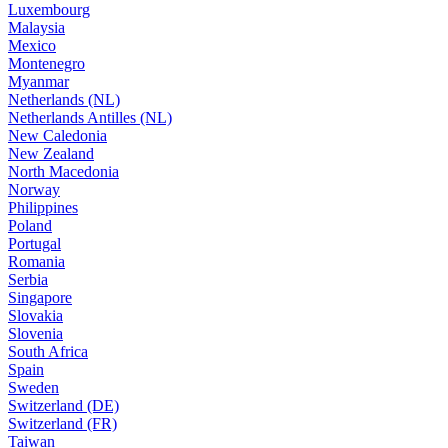
Luxembourg
Malaysia
Mexico
Montenegro
Myanmar
Netherlands (NL)
Netherlands Antilles (NL)
New Caledonia
New Zealand
North Macedonia
Norway
Philippines
Poland
Portugal
Romania
Serbia
Singapore
Slovakia
Slovenia
South Africa
Spain
Sweden
Switzerland (DE)
Switzerland (FR)
Taiwan