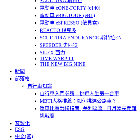
SCULTURA 斯特拉
電動車 eONE-FORTY (e140)
電動車 eBIG.TOUR (eBT)
電動車 eSPRESSO (依貝索)
REACTO 銳克多
SCULTURA ENDURANCE 斯特拉EN
SPEEDER 史匹得
SILEX 西力
TIME WARP TT
THE NEW BIG.NINE
新聞
部落格
自行車知識
自行車入門必讀：挑選人生第一台車
MBTI人格推薦：如何挑選公路車？
單車比賽戰術指南 | 美利達盃 - 日月潭長距離
挑戰賽
客製化
ESG
中文(繁)