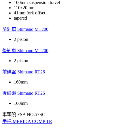
100mm suspension travel
110x20mm
41mm fork offset
tapered
前剎車
Shimano MT200
2 piston
後剎車
Shimano MT200
2 piston
前碟盤
Shimano RT26
160mm
後碟盤
Shimano RT26
160mm
車頭碗
FSA NO.57SC
手把
MERIDA COMP TR