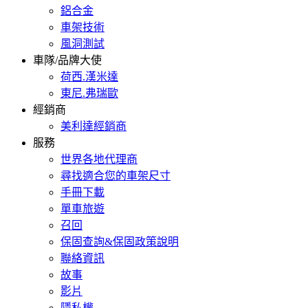
鋁合金
車架技術
風洞測試
車隊/品牌大使
荷西.漢米達
東尼.弗瑞歐
經銷商
美利達經銷商
服務
世界各地代理商
尋找適合您的車架尺寸
手冊下載
單車旅遊
召回
保固查詢&保固政策說明
聯絡資訊
故事
影片
隱私權