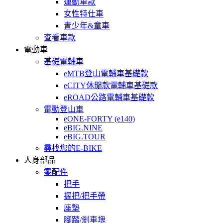
運動車款
女性特仕車
青少年&童車
查看車款
電動車
基礎電輔車
eMTB登山電輔車基礎款
eCITY休閒款電輔車基礎款
eROAD公路電輔車基礎款
電動登山車
eONE-FORTY (e140)
eBIG.NINE
eBIG.TOUR
尋找您的E-BIKE
人身部品
零配件
把手
握把/把手帶
座墊
腳踏/剎車塊