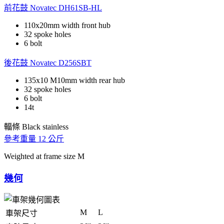
前花鼓
Novatec DH61SB-HL
110x20mm width front hub
32 spoke holes
6 bolt
後花鼓
Novatec D256SBT
135x10 M10mm width rear hub
32 spoke holes
6 bolt
14t
輻條
Black stainless
參考重量
12 公斤
Weighted at frame size M
幾何
M
L
車架尺寸