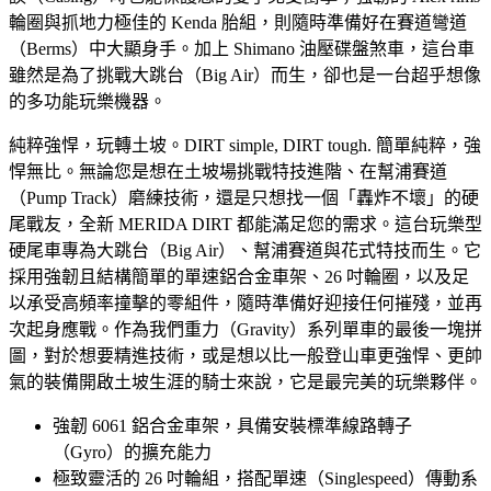
輪圈與抓地力極佳的 Kenda 胎組，則隨時準備好在賽道彎道
（Berms）中大顯身手。加上 Shimano 油壓碟盤煞車，這台車
雖然是為了挑戰大跳台（Big Air）而生，卻也是一台超乎想像
的多功能玩樂機器。
純粹強悍，玩轉土坡。DIRT simple, DIRT tough. 簡單純粹，強
悍無比。無論您是想在土坡場挑戰特技進階、在幫浦賽道
（Pump Track）磨練技術，還是只想找一個「轟炸不壞」的硬
尾戰友，全新 MERIDA DIRT 都能滿足您的需求。這台玩樂型
硬尾車專為大跳台（Big Air）、幫浦賽道與花式特技而生。它
採用強韌且結構簡單的單速鋁合金車架、26 吋輪圈，以及足
以承受高頻率撞擊的零組件，隨時準備好迎接任何摧殘，並再
次起身應戰。作為我們重力（Gravity）系列單車的最後一塊拼
圖，對於想要精進技術，或是想以比一般登山車更強悍、更帥
氣的裝備開啟土坡生涯的騎士來說，它是最完美的玩樂夥伴。
強韌 6061 鋁合金車架，具備安裝標準線路轉子
（Gyro）的擴充能力
極致靈活的 26 吋輪組，搭配單速（Singlespeed）傳動系