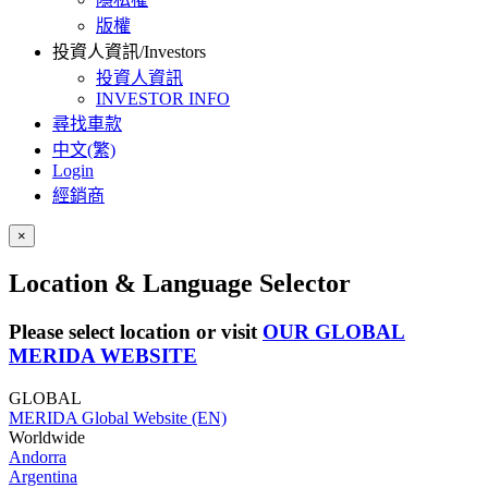
版權
投資人資訊/Investors
投資人資訊
INVESTOR INFO
尋找車款
中文(繁)
Login
經銷商
×
Location & Language Selector
Please select location or visit
OUR GLOBAL
MERIDA WEBSITE
GLOBAL
MERIDA Global Website (EN)
Worldwide
Andorra
Argentina