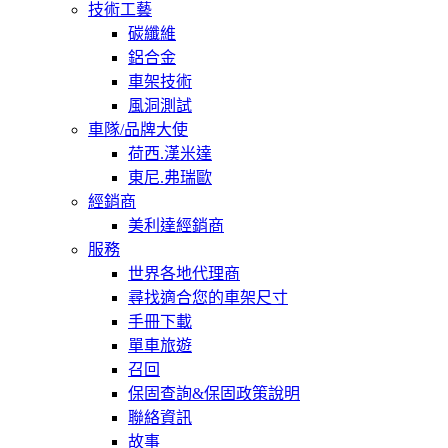
技術工藝
碳纖維
鋁合金
車架技術
風洞測試
車隊/品牌大使
荷西.漢米達
東尼.弗瑞歐
經銷商
美利達經銷商
服務
世界各地代理商
尋找適合您的車架尺寸
手冊下載
單車旅遊
召回
保固查詢&保固政策說明
聯絡資訊
故事