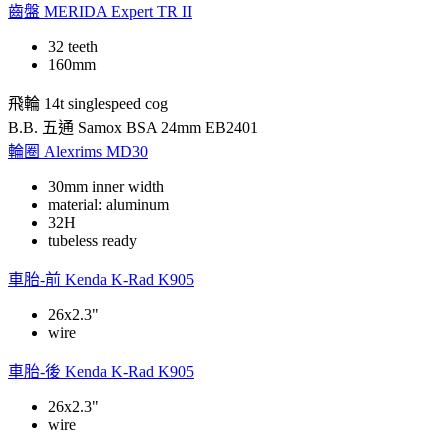
齒盤
MERIDA Expert TR II
32 teeth
160mm
飛輪
14t singlespeed cog
B.B. 五通
Samox BSA 24mm EB2401
輪圈
Alexrims MD30
30mm inner width
material: aluminum
32H
tubeless ready
車胎-前
Kenda K-Rad K905
26x2.3"
wire
車胎-後
Kenda K-Rad K905
26x2.3"
wire