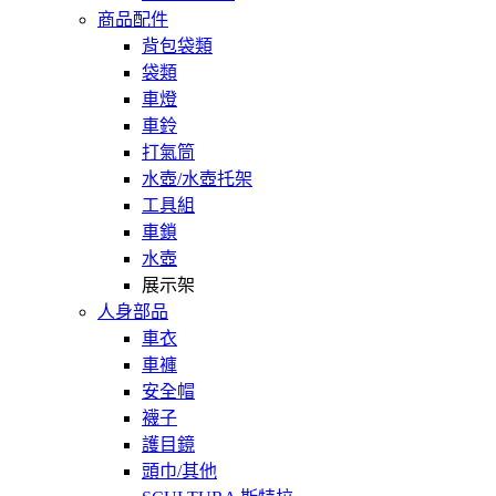
商品配件
背包袋類
袋類
車燈
車鈴
打氣筒
水壺/水壺托架
工具組
車鎖
水壺
展示架
人身部品
車衣
車褲
安全帽
襪子
護目鏡
頭巾/其他