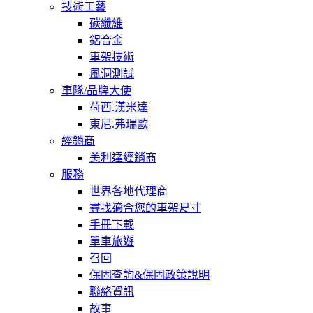
技術工藝
碳纖維
鋁合金
車架技術
風洞測試
車隊/品牌大使
荷西.漢米達
東尼.弗瑞歐
經銷商
美利達經銷商
服務
世界各地代理商
尋找適合您的車架尺寸
手冊下載
單車旅遊
召回
保固查詢&保固政策說明
聯絡資訊
故事