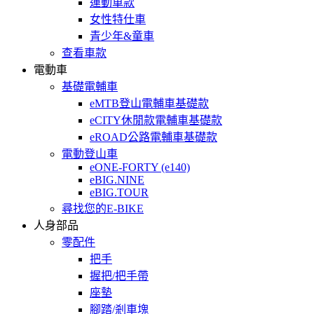
運動車款
女性特仕車
青少年&童車
查看車款
電動車
基礎電輔車
eMTB登山電輔車基礎款
eCITY休閒款電輔車基礎款
eROAD公路電輔車基礎款
電動登山車
eONE-FORTY (e140)
eBIG.NINE
eBIG.TOUR
尋找您的E-BIKE
人身部品
零配件
把手
握把/把手帶
座墊
腳踏/剎車塊