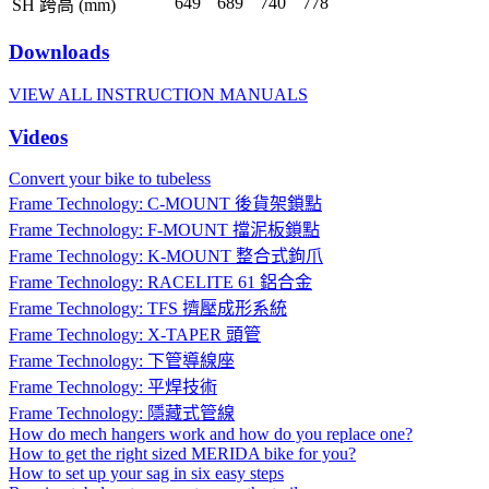
649
689
740
778
SH 跨高 (mm)
Downloads
VIEW ALL INSTRUCTION MANUALS
Videos
Convert your bike to tubeless
Frame Technology: C-MOUNT 後貨架鎖點
Frame Technology: F-MOUNT 擋泥板鎖點
Frame Technology: K-MOUNT 整合式鉤爪
Frame Technology: RACELITE 61 鋁合金
Frame Technology: TFS 擠壓成形系統
Frame Technology: X-TAPER 頭管
Frame Technology: 下管導線座
Frame Technology: 平焊技術
Frame Technology: 隱藏式管線
How do mech hangers work and how do you replace one?
How to get the right sized MERIDA bike for you?
How to set up your sag in six easy steps