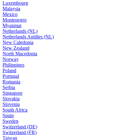
Luxembourg
Malaysia
Mexico
Montenegro
Myanmar
Netherlands (NL)
Netherlands Antilles (NL)
New Caledonia
New Zealand
North Macedonia
Norway
Philippines
Poland
Portugal
Romania
Serbia
Singapore
Slovakia
Slovenia
South Africa
Spain
Sweden
Switzerland (DE)
Switzerland (FR)
Taiwan