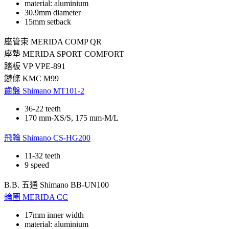
material: aluminium
30.9mm diameter
15mm setback
座管束
MERIDA COMP QR
座墊
MERIDA SPORT COMFORT
踏板
VP VPE-891
鏈條
KMC M99
齒盤
Shimano MT101-2
36-22 teeth
170 mm-XS/S, 175 mm-M/L
飛輪
Shimano CS-HG200
11-32 teeth
9 speed
B.B. 五通
Shimano BB-UN100
輪圈
MERIDA CC
17mm inner width
material: aluminium