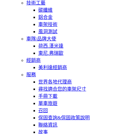
技術工藝
碳纖維
鋁合金
車架技術
風洞測試
車隊/品牌大使
荷西.漢米達
東尼.弗瑞歐
經銷商
美利達經銷商
服務
世界各地代理商
尋找適合您的車架尺寸
手冊下載
單車旅遊
召回
保固查詢&保固政策說明
聯絡資訊
故事