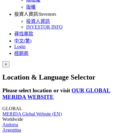
版權
投資人資訊/Investors
投資人資訊
INVESTOR INFO
尋找車款
中文(繁)
Login
經銷商
×
Location & Language Selector
Please select location or visit
OUR GLOBAL
MERIDA WEBSITE
GLOBAL
MERIDA Global Website (EN)
Worldwide
Andorra
Argentina