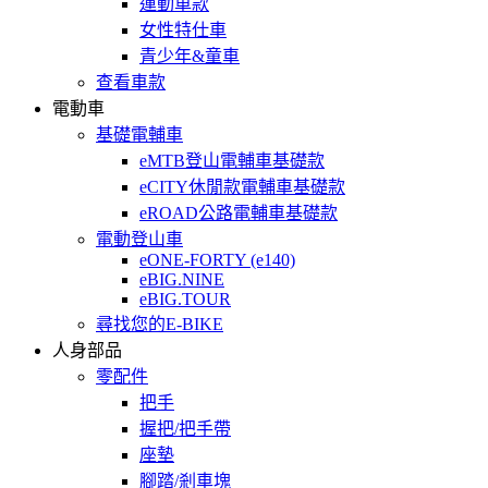
運動車款
女性特仕車
青少年&童車
查看車款
電動車
基礎電輔車
eMTB登山電輔車基礎款
eCITY休閒款電輔車基礎款
eROAD公路電輔車基礎款
電動登山車
eONE-FORTY (e140)
eBIG.NINE
eBIG.TOUR
尋找您的E-BIKE
人身部品
零配件
把手
握把/把手帶
座墊
腳踏/剎車塊