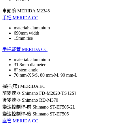
車頭碗
MERIDA M2345
手把
MERIDA CC
material: aluminium
690mm width
15mm rise
手把豎管
MERIDA CC
material: aluminium
31.8mm diameter
6° stem angle
70 mm-XS/S, 80 mm-M, 90 mm-L
握把(帶)
MERIDA EC
前變速器
Shimano FD-M2020-TS [2S]
後變速器
Shimano RD-M370
變速控制桿-前
Shimano ST-EF505-2L
變速控制桿-後
Shimano ST-EF505
座管
MERIDA CC