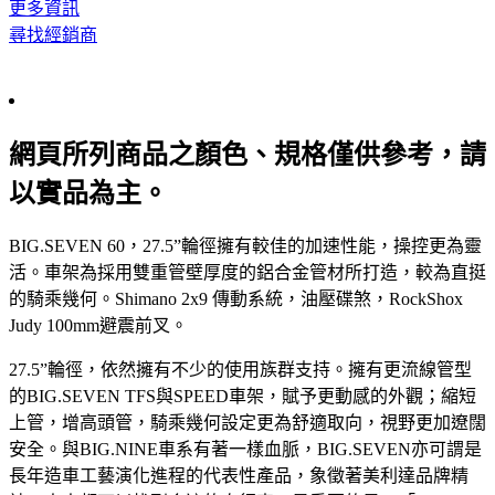
更多資訊
尋找經銷商
網頁所列商品之顏色、規格僅供參考，請
以實品為主。
BIG.SEVEN 60，27.5”輪徑擁有較佳的加速性能，操控更為靈
活。車架為採用雙重管壁厚度的鋁合金管材所打造，較為直挺
的騎乘幾何。Shimano 2x9 傳動系統，油壓碟煞，RockShox
Judy 100mm避震前叉。
27.5”輪徑，依然擁有不少的使用族群支持。擁有更流線管型
的BIG.SEVEN TFS與SPEED車架，賦予更動感的外觀；縮短
上管，增高頭管，騎乘幾何設定更為舒適取向，視野更加遼闊
安全。與BIG.NINE車系有著一樣血脈，BIG.SEVEN亦可謂是
長年造車工藝演化進程的代表性產品，象徵著美利達品牌精