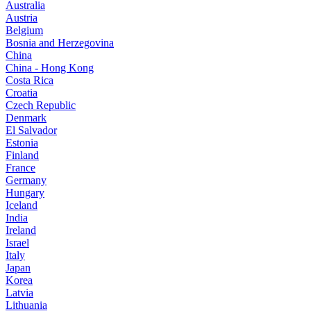
Australia
Austria
Belgium
Bosnia and Herzegovina
China
China - Hong Kong
Costa Rica
Croatia
Czech Republic
Denmark
El Salvador
Estonia
Finland
France
Germany
Hungary
Iceland
India
Ireland
Israel
Italy
Japan
Korea
Latvia
Lithuania