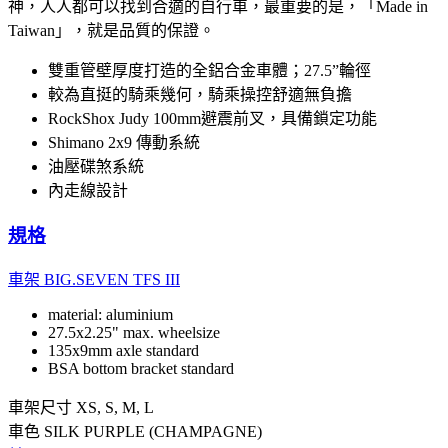
神，人人都可以找到合適的自行車，最重要的是，「Made in
Taiwan」，就是品質的保證。
雙重管壁厚度打造的全鋁合金車體；27.5”輪徑
較為直挺的騎乘幾何，騎乘操控舒適無負擔
RockShox Judy 100mm避震前叉，具備鎖定功能
Shimano 2x9 傳動系統
油壓碟煞系統
內走線設計
規格
車架
BIG.SEVEN TFS III
material: aluminium
27.5x2.25" max. wheelsize
135x9mm axle standard
BSA bottom bracket standard
車架尺寸
XS, S, M, L
車色
SILK PURPLE (CHAMPAGNE)