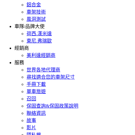
鋁合金
車架技術
風洞測試
車隊/品牌大使
荷西.漢米達
東尼.弗瑞歐
經銷商
美利達經銷商
服務
世界各地代理商
尋找適合您的車架尺寸
手冊下載
單車旅遊
召回
保固查詢&保固政策說明
聯絡資訊
故事
影片
隱私權