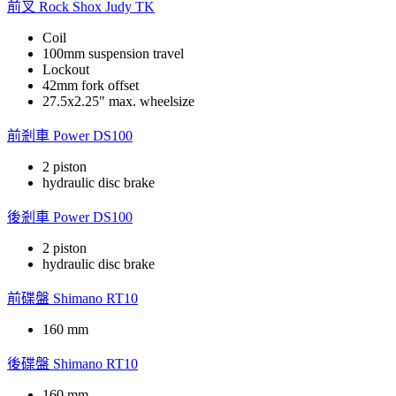
前叉
Rock Shox Judy TK
Coil
100mm suspension travel
Lockout
42mm fork offset
27.5x2.25" max. wheelsize
前剎車
Power DS100
2 piston
hydraulic disc brake
後剎車
Power DS100
2 piston
hydraulic disc brake
前碟盤
Shimano RT10
160 mm
後碟盤
Shimano RT10
160 mm