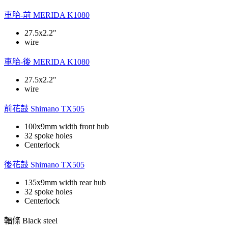
車胎-前
MERIDA K1080
27.5x2.2"
wire
車胎-後
MERIDA K1080
27.5x2.2"
wire
前花鼓
Shimano TX505
100x9mm width front hub
32 spoke holes
Centerlock
後花鼓
Shimano TX505
135x9mm width rear hub
32 spoke holes
Centerlock
輻條
Black steel