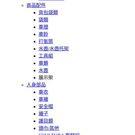
商品配件
背包袋類
袋類
車燈
車鈴
打氣筒
水壺/水壺托架
工具組
車鎖
水壺
展示架
人身部品
車衣
車褲
安全帽
襪子
護目鏡
頭巾/其他