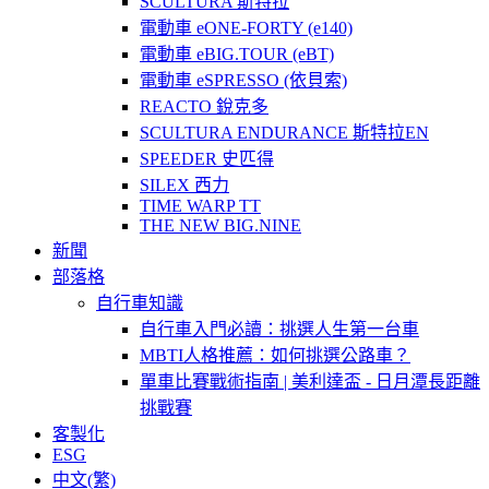
SCULTURA 斯特拉
電動車 eONE-FORTY (e140)
電動車 eBIG.TOUR (eBT)
電動車 eSPRESSO (依貝索)
REACTO 銳克多
SCULTURA ENDURANCE 斯特拉EN
SPEEDER 史匹得
SILEX 西力
TIME WARP TT
THE NEW BIG.NINE
新聞
部落格
自行車知識
自行車入門必讀：挑選人生第一台車
MBTI人格推薦：如何挑選公路車？
單車比賽戰術指南 | 美利達盃 - 日月潭長距離
挑戰賽
客製化
ESG
中文(繁)