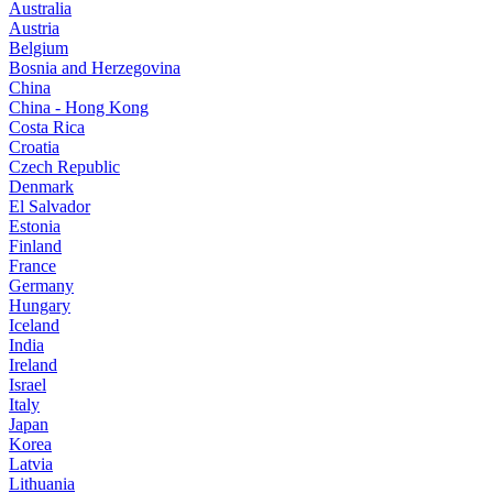
Australia
Austria
Belgium
Bosnia and Herzegovina
China
China - Hong Kong
Costa Rica
Croatia
Czech Republic
Denmark
El Salvador
Estonia
Finland
France
Germany
Hungary
Iceland
India
Ireland
Israel
Italy
Japan
Korea
Latvia
Lithuania