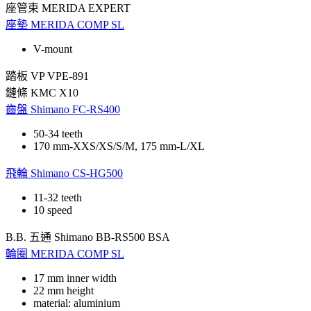
座管束
MERIDA EXPERT
座墊
MERIDA COMP SL
V-mount
踏板
VP VPE-891
鏈條
KMC X10
齒盤
Shimano FC-RS400
50-34 teeth
170 mm-XXS/XS/S/M, 175 mm-L/XL
飛輪
Shimano CS-HG500
11-32 teeth
10 speed
B.B. 五通
Shimano BB-RS500 BSA
輪圈
MERIDA COMP SL
17 mm inner width
22 mm height
material: aluminium