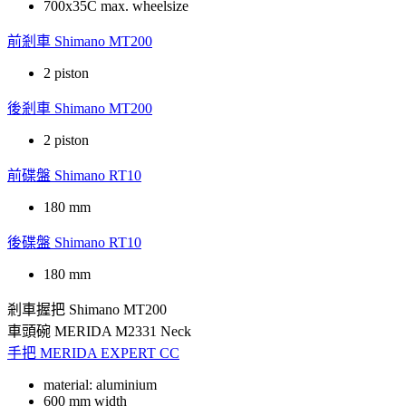
700x35C max. wheelsize
前剎車
Shimano MT200
2 piston
後剎車
Shimano MT200
2 piston
前碟盤
Shimano RT10
180 mm
後碟盤
Shimano RT10
180 mm
剎車握把
Shimano MT200
車頭碗
MERIDA M2331 Neck
手把
MERIDA EXPERT CC
material: aluminium
600 mm width