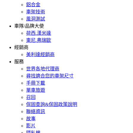
鋁合金
車架技術
風洞測試
車隊/品牌大使
荷西.漢米達
東尼.弗瑞歐
經銷商
美利達經銷商
服務
世界各地代理商
尋找適合您的車架尺寸
手冊下載
單車旅遊
召回
保固查詢&保固政策說明
聯絡資訊
故事
影片
隱私權