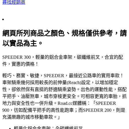
尋找經銷商
網頁所列商品之顏色、規格僅供參考，請
以實品為主。
SPEEDER 300，輕量的鋁合金車架，碳纖維前叉，合宜的配
件，實惠的價格！
輕巧、務實、敏捷，SPEEDER，最接近公路車的實用車款！
車架騎乘幾何採用較長的前伸量(Reach)設定，以增加穩定
性，卻依然保有直挺的舒適騎乘姿勢。出色的運動性能，搭配
平把手、油壓煞車，城市穿梭更安全。可相容更寬的車胎，抓
地力與安全性也一併升級。Road.cc媒體稱：「SPEEDER
900，彷如配備平把手的高性能跑車；而SPEEDER 200，則是
充滿樂趣的城市移動車款。」
輕量化鋁合金車架；全碳纖維前叉