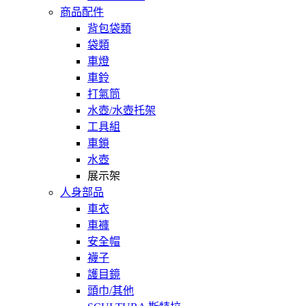
商品配件
背包袋類
袋類
車燈
車鈴
打氣筒
水壺/水壺托架
工具組
車鎖
水壺
展示架
人身部品
車衣
車褲
安全帽
襪子
護目鏡
頭巾/其他