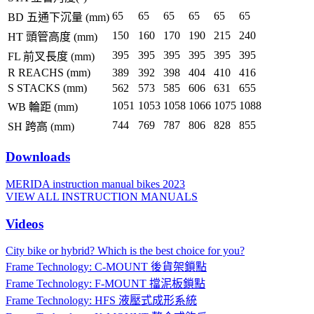
65
65
65
65
65
65
BD 五通下沉量 (mm)
150
160
170
190
215
240
HT 頭管高度 (mm)
395
395
395
395
395
395
FL 前叉長度 (mm)
R REACHS (mm)
389
392
398
404
410
416
S STACKS (mm)
562
573
585
606
631
655
1051
1053
1058
1066
1075
1088
WB 輪距 (mm)
744
769
787
806
828
855
SH 跨高 (mm)
Downloads
MERIDA instruction manual bikes 2023
VIEW ALL INSTRUCTION MANUALS
Videos
City bike or hybrid? Which is the best choice for you?
Frame Technology: C-MOUNT 後貨架鎖點
Frame Technology: F-MOUNT 擋泥板鎖點
Frame Technology: HFS 液壓式成形系統