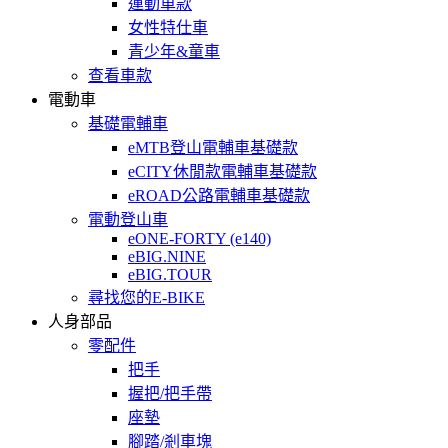
運動車款
女性特仕車
青少年&童車
查看車款
電動車
基礎電輔車
eMTB登山電輔車基礎款
eCITY休閒款電輔車基礎款
eROAD公路電輔車基礎款
電動登山車
eONE-FORTY (e140)
eBIG.NINE
eBIG.TOUR
尋找您的E-BIKE
人身部品
零配件
把手
握把/把手帶
座墊
腳踏/剎車塊