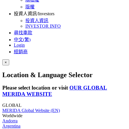
版權
投資人資訊/Investors
投資人資訊
INVESTOR INFO
尋找車款
中文(繁)
Login
經銷商
×
Location & Language Selector
Please select location or visit
OUR GLOBAL
MERIDA WEBSITE
GLOBAL
MERIDA Global Website (EN)
Worldwide
Andorra
Argentina