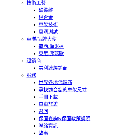
技術工藝
碳纖維
鋁合金
車架技術
風洞測試
車隊/品牌大使
荷西.漢米達
東尼.弗瑞歐
經銷商
美利達經銷商
服務
世界各地代理商
尋找適合您的車架尺寸
手冊下載
單車旅遊
召回
保固查詢&保固政策說明
聯絡資訊
故事