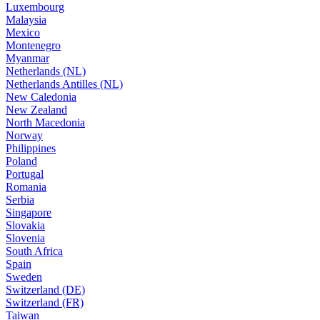
Luxembourg
Malaysia
Mexico
Montenegro
Myanmar
Netherlands (NL)
Netherlands Antilles (NL)
New Caledonia
New Zealand
North Macedonia
Norway
Philippines
Poland
Portugal
Romania
Serbia
Singapore
Slovakia
Slovenia
South Africa
Spain
Sweden
Switzerland (DE)
Switzerland (FR)
Taiwan