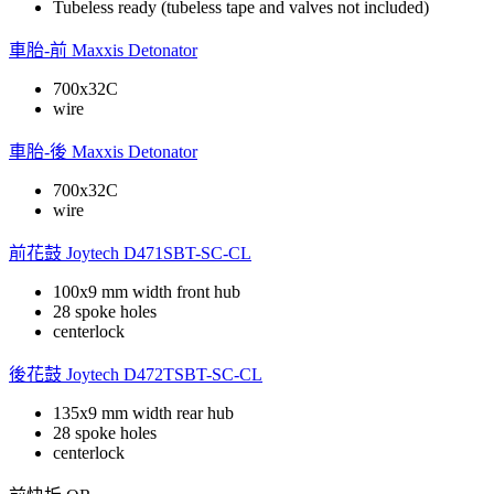
Tubeless ready (tubeless tape and valves not included)
車胎-前
Maxxis Detonator
700x32C
wire
車胎-後
Maxxis Detonator
700x32C
wire
前花鼓
Joytech D471SBT-SC-CL
100x9 mm width front hub
28 spoke holes
centerlock
後花鼓
Joytech D472TSBT-SC-CL
135x9 mm width rear hub
28 spoke holes
centerlock