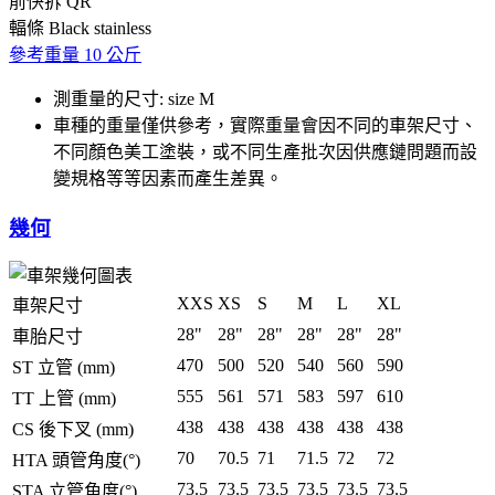
前快拆
QR
輻條
Black stainless
參考重量
10 公斤
測重量的尺寸: size M
車種的重量僅供參考，實際重量會因不同的車架尺寸、
不同顏色美工塗裝，或不同生產批次因供應鏈問題而設
變規格等等因素而產生差異。
幾何
XXS
XS
S
M
L
XL
車架尺寸
28"
28"
28"
28"
28"
28"
車胎尺寸
470
500
520
540
560
590
ST 立管 (mm)
555
561
571
583
597
610
TT 上管 (mm)
438
438
438
438
438
438
CS 後下叉 (mm)
70
70.5
71
71.5
72
72
HTA 頭管角度(°)
73.5
73.5
73.5
73.5
73.5
73.5
STA 立管角度(°)