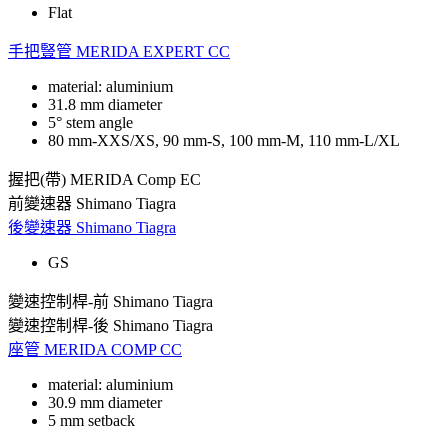
Flat
手把豎管
MERIDA EXPERT CC
material: aluminium
31.8 mm diameter
5° stem angle
80 mm-XXS/XS, 90 mm-S, 100 mm-M, 110 mm-L/XL
握把(帶)
MERIDA Comp EC
前變速器
Shimano Tiagra
後變速器
Shimano Tiagra
GS
變速控制桿-前
Shimano Tiagra
變速控制桿-後
Shimano Tiagra
座管
MERIDA COMP CC
material: aluminium
30.9 mm diameter
5 mm setback