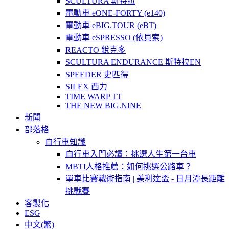
SCULTURA 斯特拉
電動車 eONE-FORTY (e140)
電動車 eBIG.TOUR (eBT)
電動車 eSPRESSO (依貝索)
REACTO 銳克多
SCULTURA ENDURANCE 斯特拉EN
SPEEDER 史匹得
SILEX 西力
TIME WARP TT
THE NEW BIG.NINE
新聞
部落格
自行車知識
自行車入門必讀：挑選人生第一台車
MBTI人格推薦：如何挑選公路車？
單車比賽戰術指南 | 美利達盃 - 日月潭長距離
挑戰賽
客製化
ESG
中文(繁)