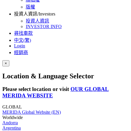
版權
投資人資訊/Investors
投資人資訊
INVESTOR INFO
尋找車款
中文(繁)
Login
經銷商
×
Location & Language Selector
Please select location or visit
OUR GLOBAL
MERIDA WEBSITE
GLOBAL
MERIDA Global Website (EN)
Worldwide
Andorra
Argentina