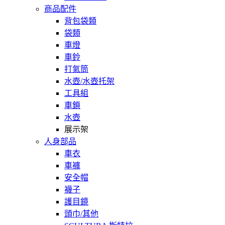
商品配件
背包袋類
袋類
車燈
車鈴
打氣筒
水壺/水壺托架
工具組
車鎖
水壺
展示架
人身部品
車衣
車褲
安全帽
襪子
護目鏡
頭巾/其他