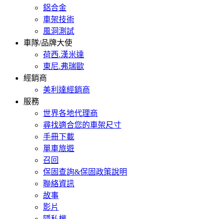
鋁合金
車架技術
風洞測試
車隊/品牌大使
荷西.漢米達
東尼.弗瑞歐
經銷商
美利達經銷商
服務
世界各地代理商
尋找適合您的車架尺寸
手冊下載
單車旅遊
召回
保固查詢&保固政策說明
聯絡資訊
故事
影片
隱私權