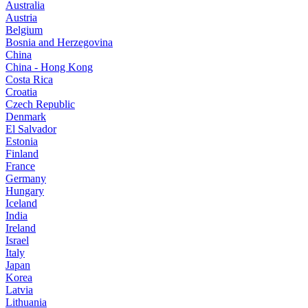
Australia
Austria
Belgium
Bosnia and Herzegovina
China
China - Hong Kong
Costa Rica
Croatia
Czech Republic
Denmark
El Salvador
Estonia
Finland
France
Germany
Hungary
Iceland
India
Ireland
Israel
Italy
Japan
Korea
Latvia
Lithuania