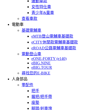
運動車款
女性特仕車
青少年&童車
查看車款
電動車
基礎電輔車
eMTB登山電輔車基礎款
eCITY休閒款電輔車基礎款
eROAD公路電輔車基礎款
電動登山車
eONE-FORTY (e140)
eBIG.NINE
eBIG.TOUR
尋找您的E-BIKE
人身部品
零配件
把手
握把/把手帶
座墊
腳踏/剎車塊