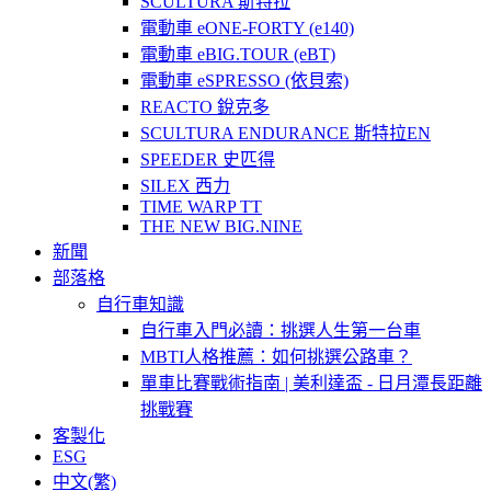
SCULTURA 斯特拉
電動車 eONE-FORTY (e140)
電動車 eBIG.TOUR (eBT)
電動車 eSPRESSO (依貝索)
REACTO 銳克多
SCULTURA ENDURANCE 斯特拉EN
SPEEDER 史匹得
SILEX 西力
TIME WARP TT
THE NEW BIG.NINE
新聞
部落格
自行車知識
自行車入門必讀：挑選人生第一台車
MBTI人格推薦：如何挑選公路車？
單車比賽戰術指南 | 美利達盃 - 日月潭長距離
挑戰賽
客製化
ESG
中文(繁)