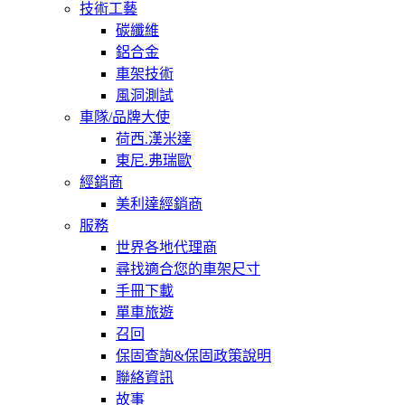
技術工藝
碳纖維
鋁合金
車架技術
風洞測試
車隊/品牌大使
荷西.漢米達
東尼.弗瑞歐
經銷商
美利達經銷商
服務
世界各地代理商
尋找適合您的車架尺寸
手冊下載
單車旅遊
召回
保固查詢&保固政策說明
聯絡資訊
故事