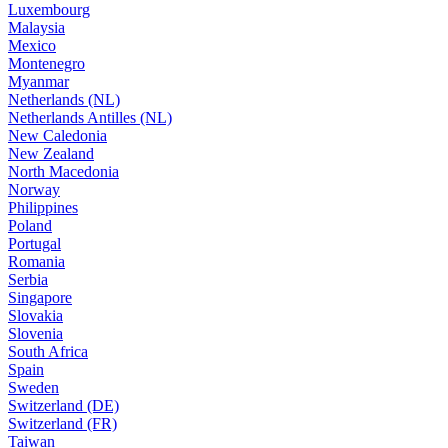
Luxembourg
Malaysia
Mexico
Montenegro
Myanmar
Netherlands (NL)
Netherlands Antilles (NL)
New Caledonia
New Zealand
North Macedonia
Norway
Philippines
Poland
Portugal
Romania
Serbia
Singapore
Slovakia
Slovenia
South Africa
Spain
Sweden
Switzerland (DE)
Switzerland (FR)
Taiwan