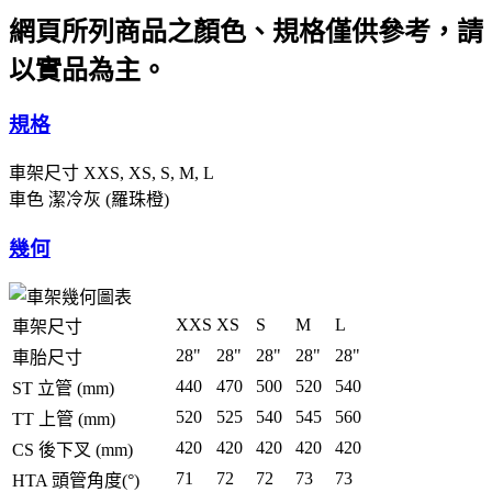
網頁所列商品之顏色、規格僅供參考，請
以實品為主。
規格
車架尺寸
XXS, XS, S, M, L
車色
潔冷灰 (羅珠橙)
幾何
XXS
XS
S
M
L
車架尺寸
28"
28"
28"
28"
28"
車胎尺寸
440
470
500
520
540
ST 立管 (mm)
520
525
540
545
560
TT 上管 (mm)
420
420
420
420
420
CS 後下叉 (mm)
71
72
72
73
73
HTA 頭管角度(°)