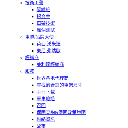
技術工藝
碳纖維
鋁合金
車架技術
風洞測試
車隊/品牌大使
荷西.漢米達
東尼.弗瑞歐
經銷商
美利達經銷商
服務
世界各地代理商
尋找適合您的車架尺寸
手冊下載
單車旅遊
召回
保固查詢&保固政策說明
聯絡資訊
故事