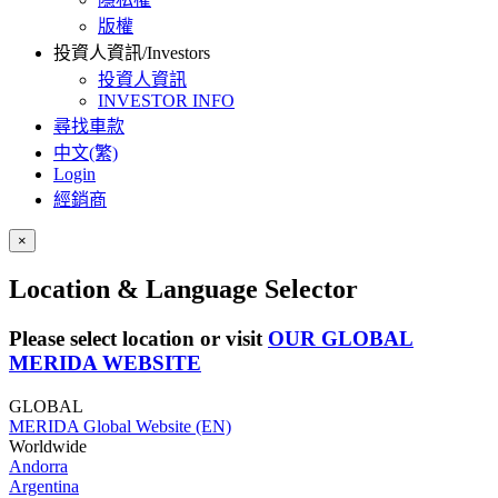
版權
投資人資訊/Investors
投資人資訊
INVESTOR INFO
尋找車款
中文(繁)
Login
經銷商
×
Location & Language Selector
Please select location or visit
OUR GLOBAL
MERIDA WEBSITE
GLOBAL
MERIDA Global Website (EN)
Worldwide
Andorra
Argentina