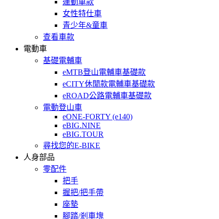
運動車款
女性特仕車
青少年&童車
查看車款
電動車
基礎電輔車
eMTB登山電輔車基礎款
eCITY休閒款電輔車基礎款
eROAD公路電輔車基礎款
電動登山車
eONE-FORTY (e140)
eBIG.NINE
eBIG.TOUR
尋找您的E-BIKE
人身部品
零配件
把手
握把/把手帶
座墊
腳踏/剎車塊