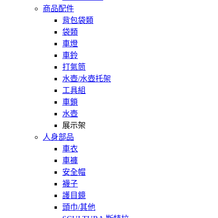
商品配件
背包袋類
袋類
車燈
車鈴
打氣筒
水壺/水壺托架
工具組
車鎖
水壺
展示架
人身部品
車衣
車褲
安全帽
襪子
護目鏡
頭巾/其他