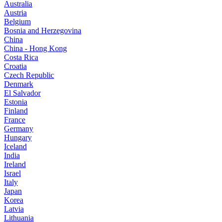
Australia
Austria
Belgium
Bosnia and Herzegovina
China
China - Hong Kong
Costa Rica
Croatia
Czech Republic
Denmark
El Salvador
Estonia
Finland
France
Germany
Hungary
Iceland
India
Ireland
Israel
Italy
Japan
Korea
Latvia
Lithuania