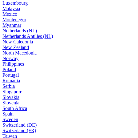
Luxembourg
Malaysia
Mexico
Montenegro
Myanmar
Netherlands (NL)
Netherlands Antilles (NL)
New Caledonia
New Zealand
North Macedonia
Norway
Philippines
Poland
Portugal
Romania
Serbia
Singapore
Slovakia
Slovenia
South Africa
Spain
Sweden
Switzerland (DE)
Switzerland (FR)
Taiwan