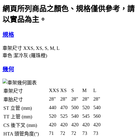
網頁所列商品之顏色、規格僅供參考，請
以實品為主。
規格
車架尺寸
XXS, XS, S, M, L
車色
潔冷灰 (羅珠橙)
幾何
XXS
XS
S
M
L
車架尺寸
28"
28"
28"
28"
28"
車胎尺寸
440
470
500
520
540
ST 立管 (mm)
520
525
540
545
560
TT 上管 (mm)
420
420
420
420
420
CS 後下叉 (mm)
71
72
72
73
73
HTA 頭管角度(°)