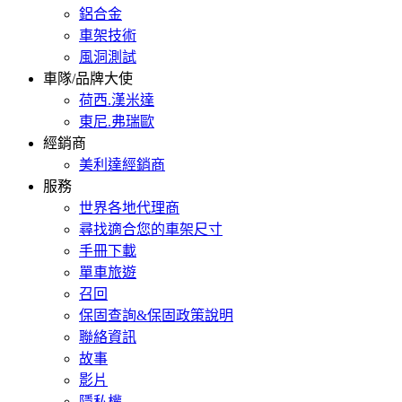
鋁合金
車架技術
風洞測試
車隊/品牌大使
荷西.漢米達
東尼.弗瑞歐
經銷商
美利達經銷商
服務
世界各地代理商
尋找適合您的車架尺寸
手冊下載
單車旅遊
召回
保固查詢&保固政策說明
聯絡資訊
故事
影片
隱私權