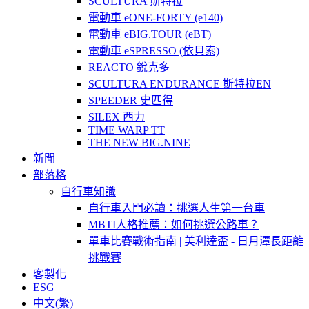
SCULTURA 斯特拉
電動車 eONE-FORTY (e140)
電動車 eBIG.TOUR (eBT)
電動車 eSPRESSO (依貝索)
REACTO 銳克多
SCULTURA ENDURANCE 斯特拉EN
SPEEDER 史匹得
SILEX 西力
TIME WARP TT
THE NEW BIG.NINE
新聞
部落格
自行車知識
自行車入門必讀：挑選人生第一台車
MBTI人格推薦：如何挑選公路車？
單車比賽戰術指南 | 美利達盃 - 日月潭長距離
挑戰賽
客製化
ESG
中文(繁)