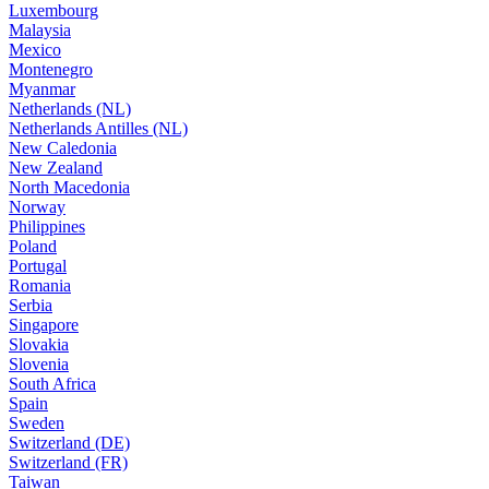
Luxembourg
Malaysia
Mexico
Montenegro
Myanmar
Netherlands (NL)
Netherlands Antilles (NL)
New Caledonia
New Zealand
North Macedonia
Norway
Philippines
Poland
Portugal
Romania
Serbia
Singapore
Slovakia
Slovenia
South Africa
Spain
Sweden
Switzerland (DE)
Switzerland (FR)
Taiwan