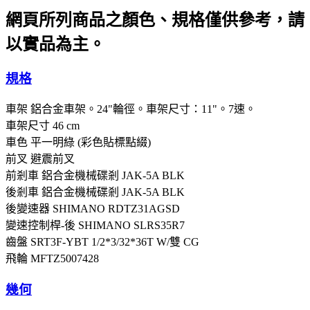
網頁所列商品之顏色、規格僅供參考，請
以實品為主。
規格
車架
鋁合金車架。24"輪徑。車架尺寸：11"。7速。
車架尺寸
46 cm
車色
平一明綠 (彩色貼標點綴)
前叉
避震前叉
前剎車
鋁合金機械碟剎 JAK-5A BLK
後剎車
鋁合金機械碟剎 JAK-5A BLK
後變速器
SHIMANO RDTZ31AGSD
變速控制桿-後
SHIMANO SLRS35R7
齒盤
SRT3F-YBT 1/2*3/32*36T W/雙 CG
飛輪
MFTZ5007428
幾何