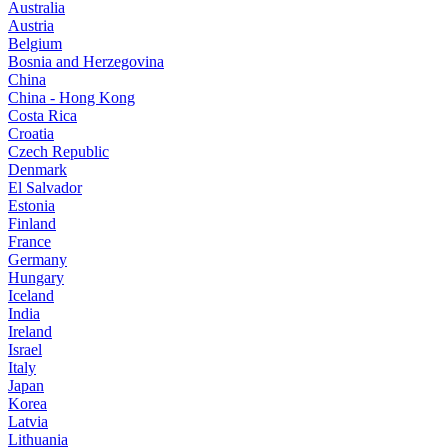
Australia
Austria
Belgium
Bosnia and Herzegovina
China
China - Hong Kong
Costa Rica
Croatia
Czech Republic
Denmark
El Salvador
Estonia
Finland
France
Germany
Hungary
Iceland
India
Ireland
Israel
Italy
Japan
Korea
Latvia
Lithuania