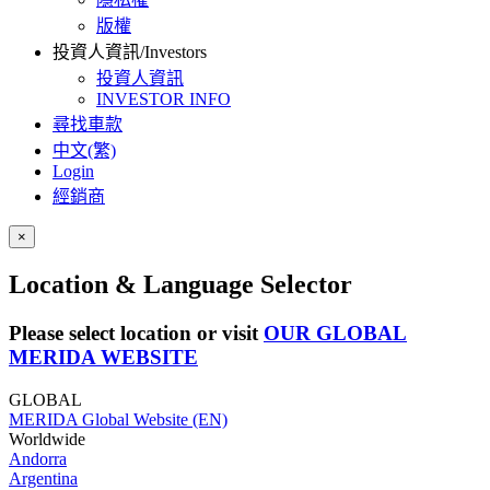
版權
投資人資訊/Investors
投資人資訊
INVESTOR INFO
尋找車款
中文(繁)
Login
經銷商
×
Location & Language Selector
Please select location or visit
OUR GLOBAL
MERIDA WEBSITE
GLOBAL
MERIDA Global Website (EN)
Worldwide
Andorra
Argentina