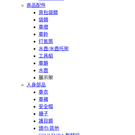
商品配件
背包袋類
袋類
車燈
車鈴
打氣筒
水壺/水壺托架
工具組
車鎖
水壺
展示架
人身部品
車衣
車褲
安全帽
襪子
護目鏡
頭巾/其他