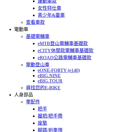
運動車款
女性特仕車
青少年&童車
查看車款
電動車
基礎電輔車
eMTB登山電輔車基礎款
eCITY休閒款電輔車基礎款
eROAD公路電輔車基礎款
電動登山車
eONE-FORTY (e140)
eBIG.NINE
eBIG.TOUR
尋找您的E-BIKE
人身部品
零配件
把手
握把/把手帶
座墊
腳踏/剎車塊