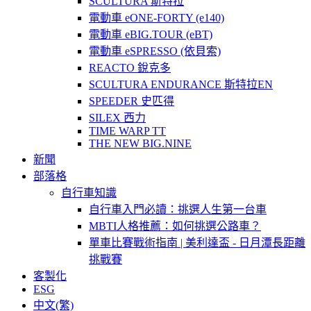
SCULTURA 斯特拉
電動車 eONE-FORTY (e140)
電動車 eBIG.TOUR (eBT)
電動車 eSPRESSO (依貝索)
REACTO 銳克多
SCULTURA ENDURANCE 斯特拉EN
SPEEDER 史匹得
SILEX 西力
TIME WARP TT
THE NEW BIG.NINE
新聞
部落格
自行車知識
自行車入門必讀：挑選人生第一台車
MBTI人格推薦：如何挑選公路車？
單車比賽戰術指南 | 美利達盃 - 日月潭長距離
挑戰賽
客製化
ESG
中文(繁)