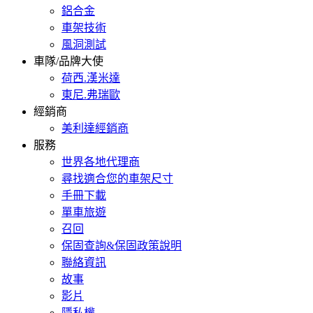
鋁合金
車架技術
風洞測試
車隊/品牌大使
荷西.漢米達
東尼.弗瑞歐
經銷商
美利達經銷商
服務
世界各地代理商
尋找適合您的車架尺寸
手冊下載
單車旅遊
召回
保固查詢&保固政策說明
聯絡資訊
故事
影片
隱私權