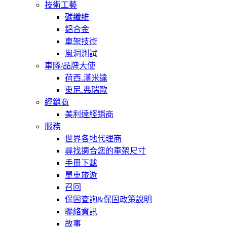
技術工藝
碳纖維
鋁合金
車架技術
風洞測試
車隊/品牌大使
荷西.漢米達
東尼.弗瑞歐
經銷商
美利達經銷商
服務
世界各地代理商
尋找適合您的車架尺寸
手冊下載
單車旅遊
召回
保固查詢&保固政策說明
聯絡資訊
故事