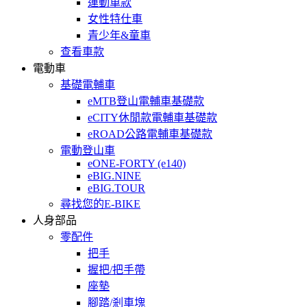
運動車款
女性特仕車
青少年&童車
查看車款
電動車
基礎電輔車
eMTB登山電輔車基礎款
eCITY休閒款電輔車基礎款
eROAD公路電輔車基礎款
電動登山車
eONE-FORTY (e140)
eBIG.NINE
eBIG.TOUR
尋找您的E-BIKE
人身部品
零配件
把手
握把/把手帶
座墊
腳踏/剎車塊