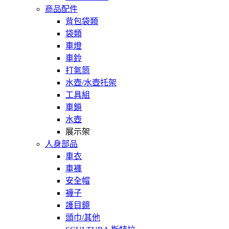
商品配件
背包袋類
袋類
車燈
車鈴
打氣筒
水壺/水壺托架
工具組
車鎖
水壺
展示架
人身部品
車衣
車褲
安全帽
襪子
護目鏡
頭巾/其他