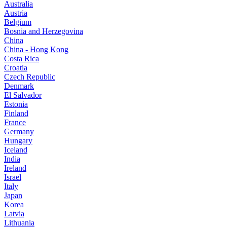
Australia
Austria
Belgium
Bosnia and Herzegovina
China
China - Hong Kong
Costa Rica
Croatia
Czech Republic
Denmark
El Salvador
Estonia
Finland
France
Germany
Hungary
Iceland
India
Ireland
Israel
Italy
Japan
Korea
Latvia
Lithuania