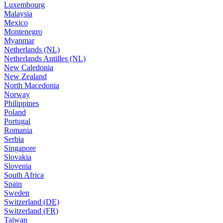
Luxembourg
Malaysia
Mexico
Montenegro
Myanmar
Netherlands (NL)
Netherlands Antilles (NL)
New Caledonia
New Zealand
North Macedonia
Norway
Philippines
Poland
Portugal
Romania
Serbia
Singapore
Slovakia
Slovenia
South Africa
Spain
Sweden
Switzerland (DE)
Switzerland (FR)
Taiwan