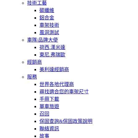
技術工藝
碳纖維
鋁合金
車架技術
風洞測試
車隊/品牌大使
荷西.漢米達
東尼.弗瑞歐
經銷商
美利達經銷商
服務
世界各地代理商
尋找適合您的車架尺寸
手冊下載
單車旅遊
召回
保固查詢&保固政策說明
聯絡資訊
故事