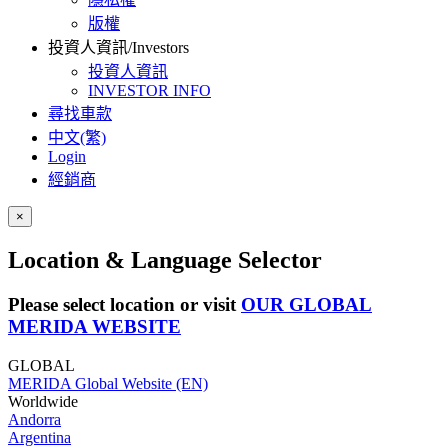
版權
投資人資訊/Investors
投資人資訊
INVESTOR INFO
尋找車款
中文(繁)
Login
經銷商
×
Location & Language Selector
Please select location or visit
OUR GLOBAL
MERIDA WEBSITE
GLOBAL
MERIDA Global Website (EN)
Worldwide
Andorra
Argentina