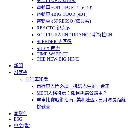
SCULTURA 斯特拉
電動車 eONE-FORTY (e140)
電動車 eBIG.TOUR (eBT)
電動車 eSPRESSO (依貝索)
REACTO 銳克多
SCULTURA ENDURANCE 斯特拉EN
SPEEDER 史匹得
SILEX 西力
TIME WARP TT
THE NEW BIG.NINE
新聞
部落格
自行車知識
自行車入門必讀：挑選人生第一台車
MBTI人格推薦：如何挑選公路車？
單車比賽戰術指南 | 美利達盃 - 日月潭長距離
挑戰賽
客製化
ESG
中文(繁)