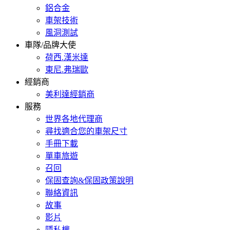
鋁合金
車架技術
風洞測試
車隊/品牌大使
荷西.漢米達
東尼.弗瑞歐
經銷商
美利達經銷商
服務
世界各地代理商
尋找適合您的車架尺寸
手冊下載
單車旅遊
召回
保固查詢&保固政策說明
聯絡資訊
故事
影片
隱私權