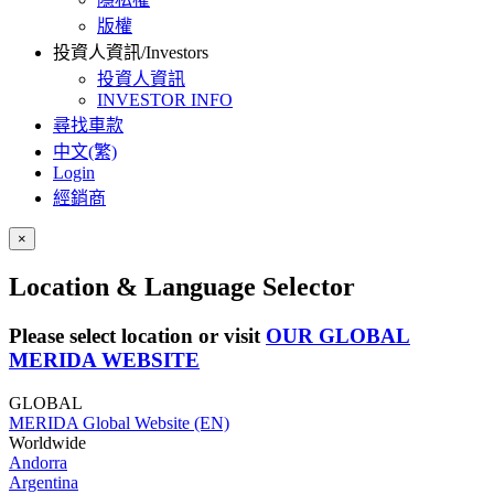
版權
投資人資訊/Investors
投資人資訊
INVESTOR INFO
尋找車款
中文(繁)
Login
經銷商
×
Location & Language Selector
Please select location or visit
OUR GLOBAL
MERIDA WEBSITE
GLOBAL
MERIDA Global Website (EN)
Worldwide
Andorra
Argentina