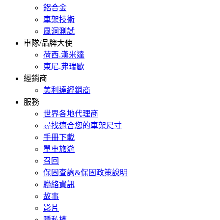
鋁合金
車架技術
風洞測試
車隊/品牌大使
荷西.漢米達
東尼.弗瑞歐
經銷商
美利達經銷商
服務
世界各地代理商
尋找適合您的車架尺寸
手冊下載
單車旅遊
召回
保固查詢&保固政策說明
聯絡資訊
故事
影片
隱私權