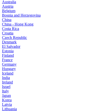
Australia
Austria
Belgium
Bosnia and Herzegovina
China
China - Hong Kong
Costa Rica
Croatia
Czech Republic
Denmark
El Salvador
Estonia
Finland
France
Germany
Hungary
Iceland
India
Ireland
Israel
Italy
Japan
Korea
Latvia
Lithuania