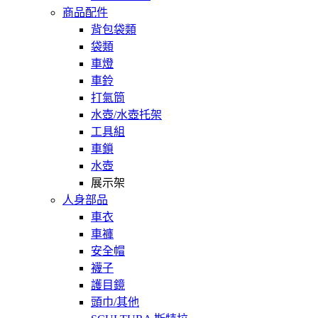
商品配件
背包袋類
袋類
車燈
車鈴
打氣筒
水壺/水壺托架
工具組
車鎖
水壺
展示架
人身部品
車衣
車褲
安全帽
襪子
護目鏡
頭巾/其他