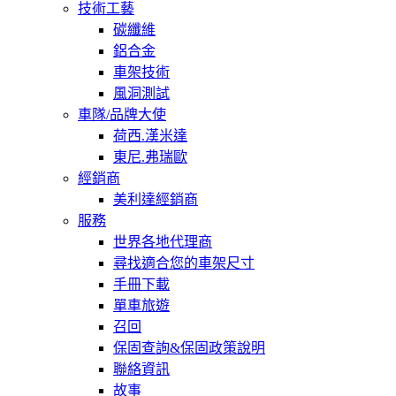
技術工藝
碳纖維
鋁合金
車架技術
風洞測試
車隊/品牌大使
荷西.漢米達
東尼.弗瑞歐
經銷商
美利達經銷商
服務
世界各地代理商
尋找適合您的車架尺寸
手冊下載
單車旅遊
召回
保固查詢&保固政策說明
聯絡資訊
故事