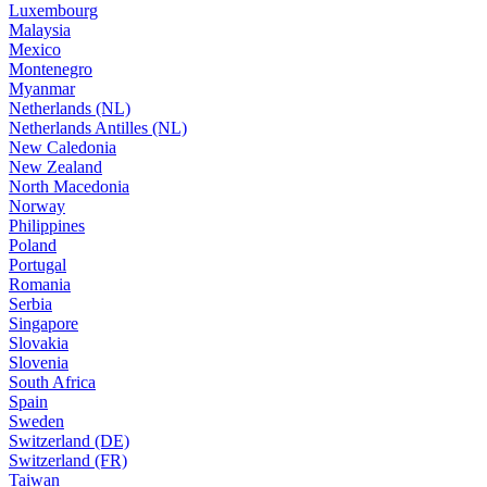
Luxembourg
Malaysia
Mexico
Montenegro
Myanmar
Netherlands (NL)
Netherlands Antilles (NL)
New Caledonia
New Zealand
North Macedonia
Norway
Philippines
Poland
Portugal
Romania
Serbia
Singapore
Slovakia
Slovenia
South Africa
Spain
Sweden
Switzerland (DE)
Switzerland (FR)
Taiwan