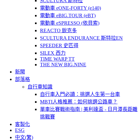
SCULTURA 斯特拉
電動車 eONE-FORTY (e140)
電動車 eBIG.TOUR (eBT)
電動車 eSPRESSO (依貝索)
REACTO 銳克多
SCULTURA ENDURANCE 斯特拉EN
SPEEDER 史匹得
SILEX 西力
TIME WARP TT
THE NEW BIG.NINE
新聞
部落格
自行車知識
自行車入門必讀：挑選人生第一台車
MBTI人格推薦：如何挑選公路車？
單車比賽戰術指南 | 美利達盃 - 日月潭長距離
挑戰賽
客製化
ESG
中文(繁)